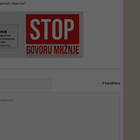
portala Depo.ba!
0
karaktera