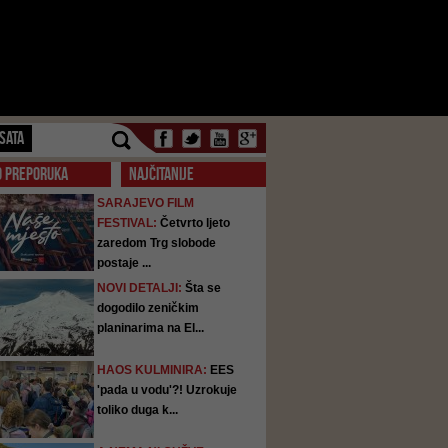
SATA
O PREPORUKA
NAJČITANIJE
SARAJEVO FILM
FESTIVAL:
Četvrto ljeto
zaredom Trg slobode
postaje ...
NOVI DETALJI:
Šta se
dogodilo zeničkim
planinarima na El...
HAOS KULMINIRA:
EES
'pada u vodu'?! Uzrokuje
toliko duga k...