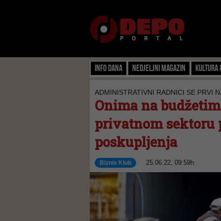
Info dana
Nedjeljni magazin
Kultura 
ADMINISTRATIVNI RADNICI SE PRVI 
Onima na budžetima 
privatnom sektoru p
poskupljenja
25.06.22, 09:59h
Biznis Klub