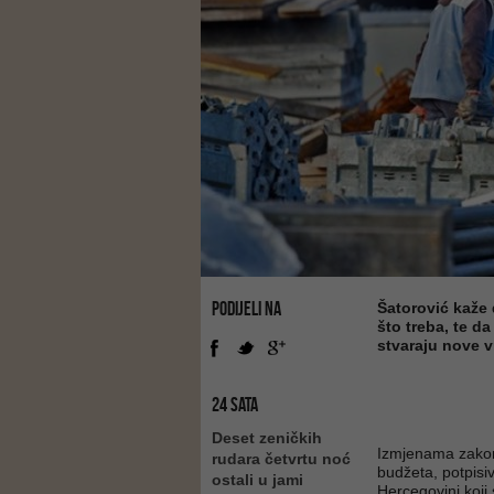
PODIJELI NA
Šatorović kaže 
što treba, te da
stvaraju nove v
24 SATA
Deset zeničkih
Izmjenama zakon
rudara četvrtu noć
budžeta, potpisi
ostali u jami
Hercegovini koji s