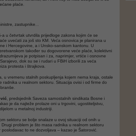
većane plaće.
inistre, zastupnike...
-a u četvrtak utvrdila prijedloge zakona kojim će se
laće uvećati za još sto KM. Veća osnovica je planirana u
sne i Hercegovine, a i Unsko-sanskom kantonu. U
retvanskom također su dogovorene veće plaće, kolektivni
drazumijeva je potpisan i za, naprimjer, vrtiće i osnovne
arajevo, dok su se i rudari u FBiH izborili za veća
iza protesta i štrajkova.
a, u vremenu stalnih poskupljenja kojem nema kraja, ostale
ade radnika u realnom sektoru. Situacija ovisi i od firme do
 branše.
ović
, predsjednik Saveza samostalnih sindikata Bosne i
kao je da najteže prolaze oni u trgovini, ugostiteljstvu,
dijelom u metalnoj industriji.
nom sektoru se bolje snalaze u ovoj situaciji od onih u
 Drugi problem je što masa radnika u realnom sektoru
r poslodavac to ne dozvoljava – kazao je Šatorović.