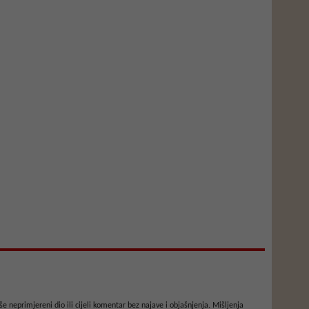
e neprimjereni dio ili cijeli komentar bez najave i objašnjenja. Mišljenja