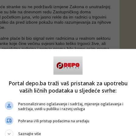
juće stranke su ne podržavši izmjene Zakona o unutrašnjoj
koje su bile na dnevnom redu Zastupničkog doma
početkom juna, vrlo jasno rekle da im radnici u trgovini
i toliko da pred izbore pokažu malo razumjevanja za njihove
be.
lne plaće bi bio signal svim radnicima u realnom sektoru
anke koje čine većinu svjesni kako teško trgovci žive, ali
je apsolutna nebriga i nemar prema bilo kome osim prema
urna glasačka mašinerija, a to je javni sektor - dodala je
ja plaća velikog broja radnika koji nisu dio budžeta kojeg
ačka korpa je sve skuplja. Samo u maju je sindikalna
 iznosila 2.639 KM i bila je za 145 KM skuplja od one u
Portal depo.ba traži vaš pristanak za upotrebu
vaših ličnih podataka u sljedeće svrhe:
PO PORTAL/md)
Personalizirano oglašavanje i sadržaj, mjerenje oglašavanja i
sadržaja, uvidi u publiku i razvoj usluga
 putem društvenih mreža
Twitter
i
Facebook
Pohrana i/ili pristup podacima na uređaju
Saznajte više