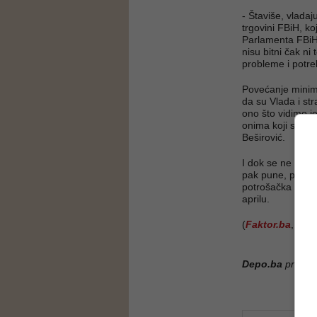
- Štaviše, vlada
trgovini FBiH, 
Parlamenta FBiH 
nisu bitni čak n
probleme i potre
Povećanje minima
da su Vlada i str
ono što vidimo 
onima koji su sig
Beširović.
I dok se ne mijen
pak pune, potroš
potrošačka korpa
aprilu.
(
Faktor.ba
, DE
Depo.ba
pratite