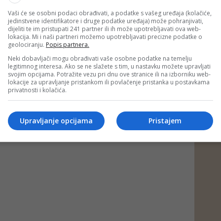
ktor
#javni sektor
#plate
#radnici
Vaši će se osobni podaci obrađivati, a podatke s vašeg uređaja (kolačiće,
jedinstvene identifikatore i druge podatke uređaja) može pohranjivati,
dijeliti te im pristupati 241 partner ili ih može upotrebljavati ova web-
lokacija. Mi i naši partneri možemo upotrebljavati precizne podatke o
geolociranju.
Popis partnera.
Neki dobavljači mogu obrađivati vaše osobne podatke na temelju
legitimnog interesa. Ako se ne slažete s tim, u nastavku možete upravljati
svojim opcijama. Potražite vezu pri dnu ove stranice ili na izborniku web-
lokacije za upravljanje pristankom ili povlačenje pristanka u postavkama
privatnosti i kolačića.
Upravljanje opcijama
Pristajem