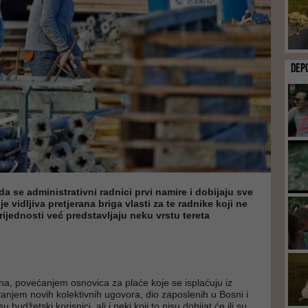
DEP
da se administrativni radnici prvi namire i dobijaju sve
 je vidljiva pretjerana briga vlasti za te radnike koji ne
rijednosti već predstavljaju neku vrstu tereta
a, povećanjem osnovica za plaće koje se isplaćuju iz
vanjem novih kolektivnih ugovora, dio zaposlenih u Bosni i
u budžetski korisnici, ali i neki koji to nisu dobijat će ili su