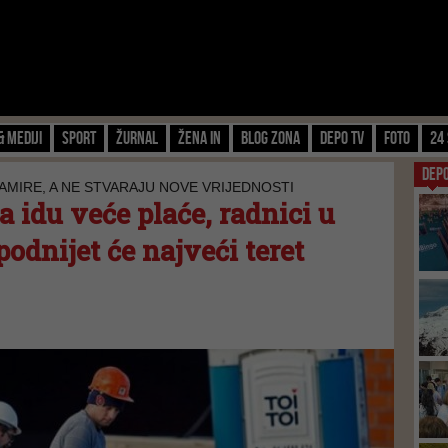
& Mediji
Sport
Žurnal
Žena IN
Blog zona
Depo TV
FOTO
24 
DEP
NAMIRE, A NE STVARAJU NOVE VRIJEDNOSTI
idu veće plaće, radnici u
odnijet će najveći teret