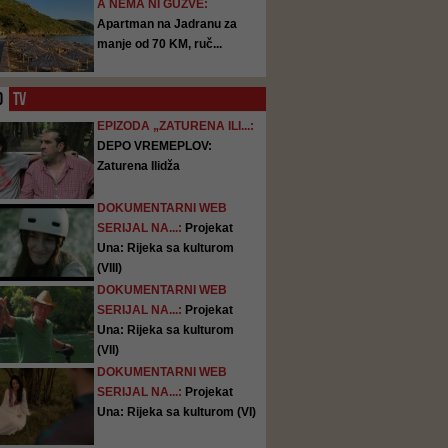
A NEMA NI GUŽVE:
Apartman na Jadranu za
manje od 70 KM, ruč...
O
TV
EPIZODA „ZATURENA ILI...:
DEPO VREMEPLOV:
Zaturena Ilidža
DOKUMENTARNI WEB
SERIJAL NA...:
Projekat
Una: Rijeka sa kulturom
(VIII)
DOKUMENTARNI WEB
SERIJAL NA...:
Projekat
Una: Rijeka sa kulturom
(VII)
DOKUMENTARNI WEB
SERIJAL NA...:
Projekat
Una: Rijeka sa kulturom (VI)