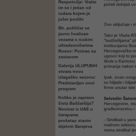
Raspotočje: Vratio
počeli dobijati u
im se i jedan od
rudara kojem je
jučer pozlilo
Ovo uključuje i m
Bh. političar se
javno hvalisao
Tako je Vlada RS
vezama s ruskim
"budžetlijama" p
ultradesničarima
institucijama Bo
Hercegovačko-ne
Rusov: Pozirao sa
ugovor koji to po
zastavom
škole u Kantonu S
Galerija ULUPUBiH
primanja nakon n
otvara novu
izlagačku sezonu:
Ipak, izvan ovog
su hiljade i hilj
Predstavljen novi
firme unutar iste
program
Koliko je zapravo
Selvedin Šator
čista Baščaršija?
Hercegovine, ista
građevinarstvu i 
Novinar iz UAE u
čarapama
- Sindikati u jav
prošetao starim
realnom sektoru.
dijelom Sarajeva
nema sindikat je