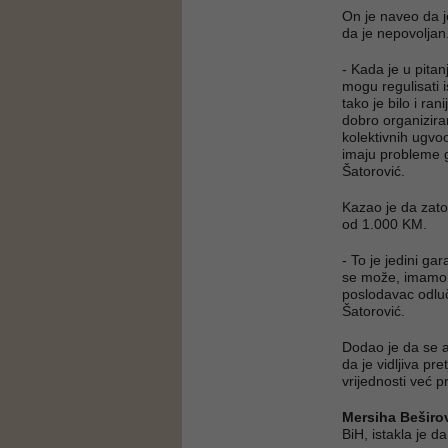
On je naveo da j
da je nepovoljan
- Kada je u pitan
mogu regulisati i
tako je bilo i ran
dobro organiziran
kolektivnih ugvoo
imaju probleme g
Šatorović.
Kazao je da zato
od 1.000 KM.
- To je jedini ga
se može, imamo p
poslodavac odlu
Šatorović.
Dodao je da se ad
da je vidljiva pr
vrijednosti već p
Mersiha Beširo
BiH, istakla je 