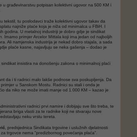
e u građevinarstvu potpisan kolektivni ugovor na 500 KM i
.
ju tekstil, tu poslodavci traže kolektivni ugovor takav da
splatu najniže plaće koja je niža od minimalca u FBiH. I
ijih godina. U metalnoj industriji je dobro gdje je sindikat
. Imamo primjer Arcelor Mittala koji ima jedan od najboljih
ra. Ali namjenska industrija je nekad dobro stajala, a sada
dje plaće kasne, najavljuju se neka gašenja – dodao je
 sindikat insistira na donošenju zakona o minimalnoj plaći
rant da i ti radnici malo lakše podnose sva poskupljenja. Da
rimjer u Sanskom Mostu. Radnici su stali i onda je
čio da niko ne može imati manje od 1.000 KM – kazao je
ministrativni radnici prvi namire i dobijaju sve što treba, te
etjerana briga vlasti za te radnike koji ne stvaraju nove
redstavljaju neku vrstu tereta.
vić
, predsjednica Sindikata trgovine i uslužnih djelatnosti
da za trgovce nema "predizbornog povećanja plaća".