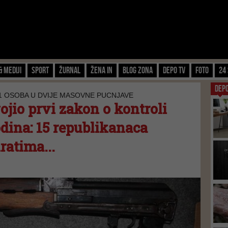
& Mediji
Sport
Žurnal
Žena IN
Blog zona
Depo TV
FOTO
24 
DEP
1 OSOBA U DVIJE MASOVNE PUCNJAVE
jio prvi zakon o kontroli
odina: 15 republikanaca
ratima...