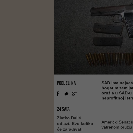
PODIJELI NA
SAD ima najveć
bogatim zemljama
oružja u SAD-u 
neprofitnoj ist
24 SATA
Zlatko Dalić
Američki Senat us
odlazi: Evo koliko
vatrenom oružju
će zarađivati