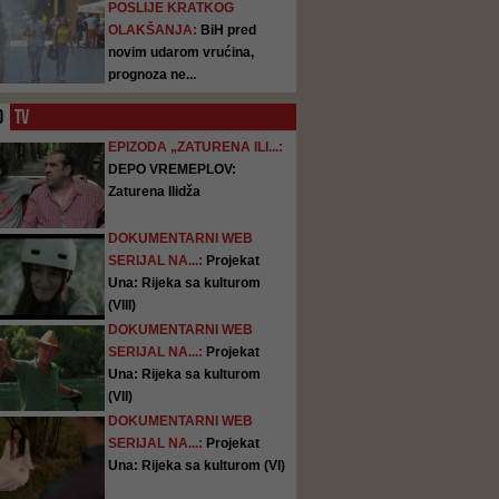
POSLIJE KRATKOG
OLAKŠANJA:
BiH pred
novim udarom vrućina,
prognoza ne...
O
TV
EPIZODA „ZATURENA ILI...:
DEPO VREMEPLOV:
Zaturena Ilidža
DOKUMENTARNI WEB
SERIJAL NA...:
Projekat
Una: Rijeka sa kulturom
(VIII)
DOKUMENTARNI WEB
SERIJAL NA...:
Projekat
Una: Rijeka sa kulturom
(VII)
DOKUMENTARNI WEB
SERIJAL NA...:
Projekat
Una: Rijeka sa kulturom (VI)