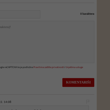
0
karaktera
oogle reCAPTCHA te je podložna
Pravilima zaštite privatnosti
i
Uvjetima usluge
2. 14:08