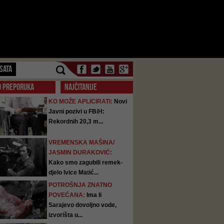
SATA
O PREPORUKA
NAJČITANIJE
KO MOŽE APLICIRATI:
Novi
Javni pozivi u FBiH:
Rekordnih 20,3 m...
VREMENSKA MAŠINA/
JASMIN DURAKOVIĆ:
Kako smo zagubili remek-
djelo Ivice Matić...
POTROŠNJA ZNATNO
POVEĆANA:
Ima li
Sarajevo dovoljno vode,
izvorišta u...