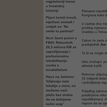
najplaćeniji trener
u hrvatskoj
historiji
Petnaest republ
Kongresa kako bi
Pijani turisti tonuli,
mještani snimali i
U zadnja dva mj
smijali se: 'Ne
prošlog mjeseca 
smite tu parkirat!'
Uvaldeu u Teksa
Novi Javni pozivi u
Zakon će sada m
FBiH: Rekordnih
predsjednik
Joe
20,3 miliona KM za
zapošljavanje i
To bi se moglo d
profesionalnu
rehabilitaciju
Iako značajni, p
osoba s
aktivisti tražili.
invaliditetom
Reforme uključuj
Haos na Jadranu:
15 milijardi dol
'Izlijevaju nam
i poboljšanja sig
fekalije u more, ne
možemo naći
Prijedlog zakona 
plažu bez straha
predložene refor
republikanaca. A
da ne dobijemo
napore da se oja
kožni osip'