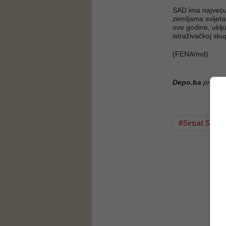
SAD ima najveću
zemljama svijeta 
ove godine, uklj
istraživačkoj skup
(FENA/md)
Depo.ba
pratite
#Senat SAD-