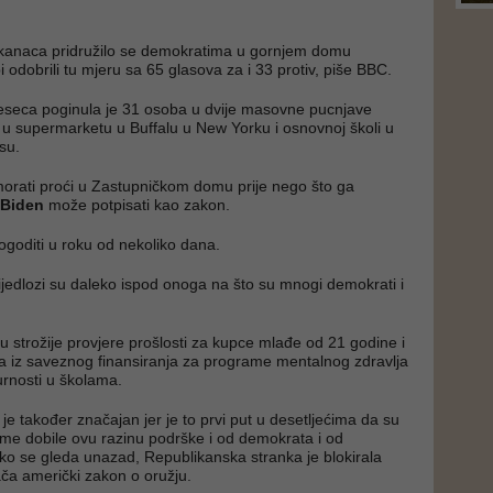
ikanaca pridružilo se demokratima u gornjem domu
 odobrili tu mjeru sa 65 glasova za i 33 protiv, piše BBC.
eseca poginula je 31 osoba u dvije masovne pucnjave
u supermarketu u Buffalu u New Yorku i osnovnoj školi u
su.
orati proći u Zastupničkom domu prije nego što ga
 Biden
može potpisati kao zakon.
ogoditi u roku od nekoliko dana.
rijedlozi su daleko ispod onoga na što su mnogi demokrati i
u strožije provjere prošlosti za kupce mlađe od 21 godine i
ara iz saveznog finansiranja za programe mentalnog zdravlja
urnosti u školama.
je također značajan jer je to prvi put u desetljećima da su
me dobile ovu razinu podrške i od demokrata i od
ko se gleda unazad, Republikanska stranka je blokirala
ča američki zakon o oružju.