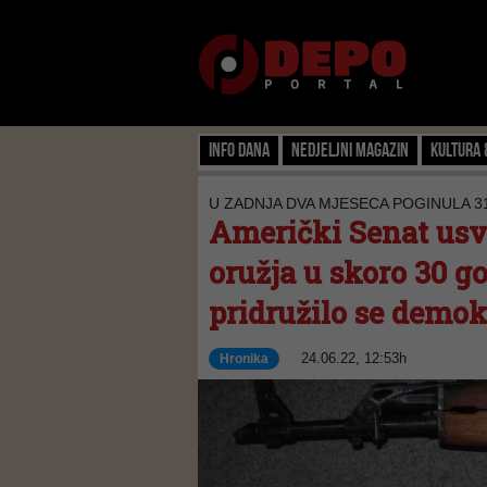
Info dana
Nedjeljni magazin
Kultura 
U ZADNJA DVA MJESECA POGINULA 3
Američki Senat usvo
oružja u skoro 30 g
pridružilo se demok
24.06.22, 12:53h
Hronika