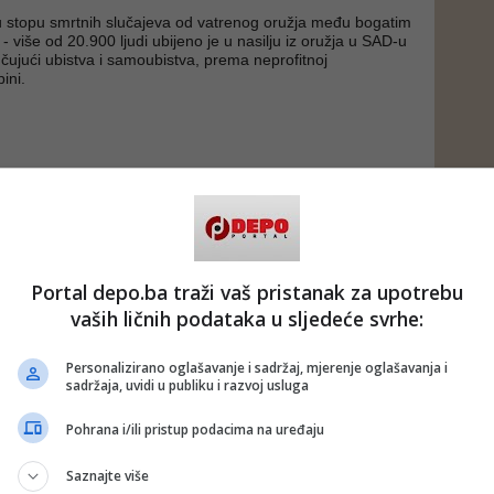
 stopu smrtnih slučajeva od vatrenog oružja među bogatim
- više od 20.900 ljudi ubijeno je u nasilju iz oružja u SAD-u
učujući ubistva i samoubistva, prema neprofitnoj
ini.
 putem društvenih mreža
Twitter
i
Facebook
a
#sad
#oružje
#zakon
Portal depo.ba traži vaš pristanak za upotrebu
vaših ličnih podataka u sljedeće svrhe:
Personalizirano oglašavanje i sadržaj, mjerenje oglašavanja i
sadržaja, uvidi u publiku i razvoj usluga
Pohrana i/ili pristup podacima na uređaju
Saznajte više