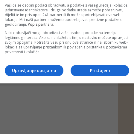
Vaši će se osobni podaci obrađivati, a podatke s vašeg uređaja (kolačiće,
jedinstvene identifikatore i druge podatke uređaja) može pohranjivati,
dijeliti te im pristupati 241 partner ili ih može upotrebljavati ova web-
lokacija. Mi i naši partneri možemo upotrebljavati precizne podatke o
geolociranju.
Popis partnera.
Neki dobavljači mogu obrađivati vaše osobne podatke na temelju
legitimnog interesa. Ako se ne slažete s tim, u nastavku možete upravljati
svojim opcijama. Potražite vezu pri dnu ove stranice ili na izborniku web-
lokacije za upravljanje pristankom ili povlačenje pristanka u postavkama
privatnosti i kolačića.
Upravljanje opcijama
Pristajem