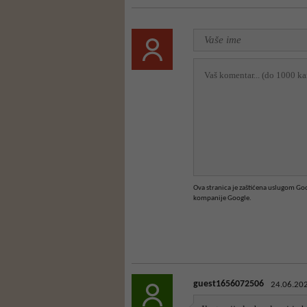
Ova stranica je zaštićena uslugom G
kompanije Google.
guest1656072506
24.06.202