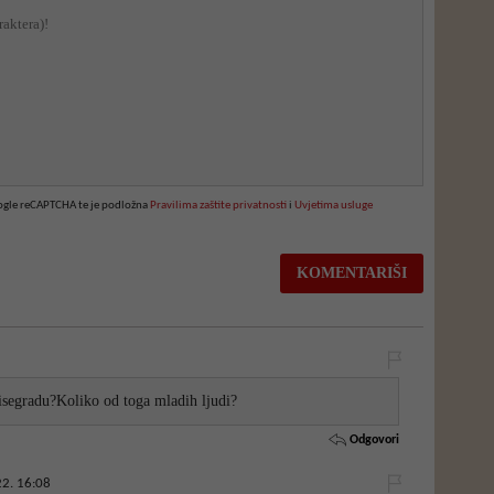
oogle reCAPTCHA te je podložna
Pravilima zaštite privatnosti
i
Uvjetima usluge
isegradu?Koliko od toga mladih ljudi?
Odgovori
2. 16:08