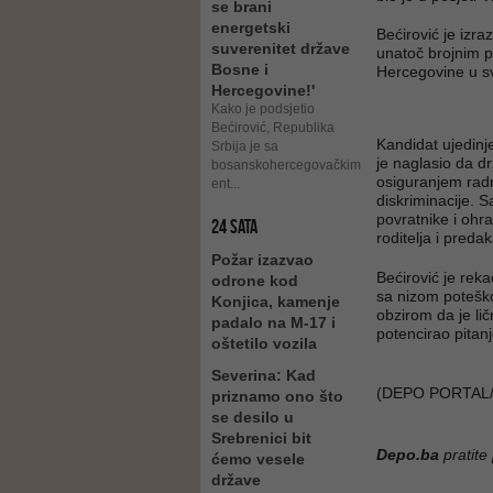
se brani
energetski
Bećirović je izra
suverenitet države
unatoč brojnim p
Bosne i
Hercegovine u s
Hercegovine!'
Kako je podsjetio
Bećirović, Republika
Kandidat ujedinj
Srbija je sa
je naglasio da d
bosanskohercegovačkim
osiguranjem radn
ent...
diskriminacije. 
povratnike i ohr
24 SATA
roditelja i predak
Požar izazvao
Bećirović je rek
odrone kod
sa nizom poteško
Konjica, kamenje
obzirom da je li
padalo na M-17 i
potencirao pitanj
oštetilo vozila
Severina: Kad
(DEPO PORTAL
priznamo ono što
se desilo u
Srebrenici bit
Depo.ba
pratite
ćemo vesele
države