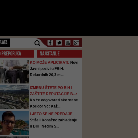
SATA
O PREPORUKA
NAJČITANIJE
KO MOŽE APLICIRATI:
Novi
Javni pozivi u FBiH:
Rekordnih 20,3 m...
IZMEĐU ŠTETE PO BIH I
ZAŠTITE REPUTACIJE B...:
Ko će odgovarati ako stane
Koridor Vc: Kaž...
LJETO SE NE PREDAJE:
Stiže li konačno zahlađenje
u BiH: Nedim S...