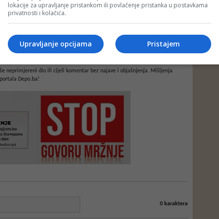
lokacije za upravljanje pristankom ili povlačenje pristanka u postavkama
privatnosti i kolačića.
Upravljanje opcijama
Pristajem
e neprimjereni dio ili cijeli komentar bez najave i objašnjenja. Mišljenja
portala Depo.ba!
0
karaktera