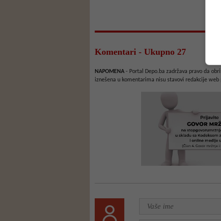
Komentari - Ukupno 27
NAPOMENA
- Portal Depo.ba zadržava pravo da obriš
iznešena u komentarima nisu stavovi redakcije web 