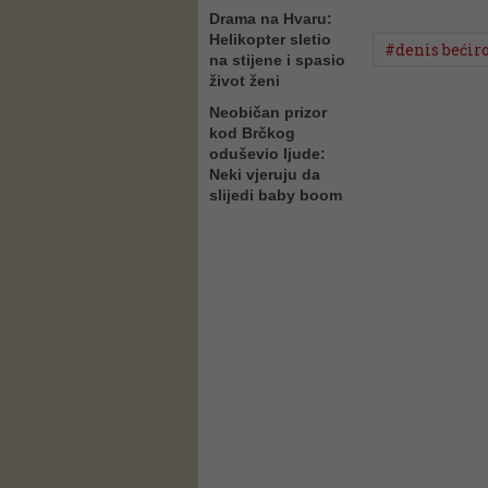
Drama na Hvaru:
Helikopter sletio
#denis bećir
na stijene i spasio
život ženi
Neobičan prizor
kod Brčkog
oduševio ljude:
Neki vjeruju da
slijedi baby boom