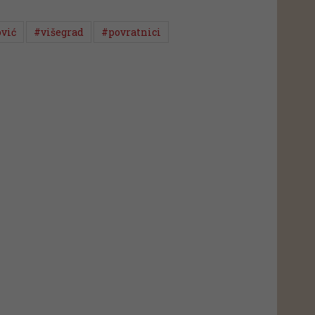
ović
#višegrad
#povratnici