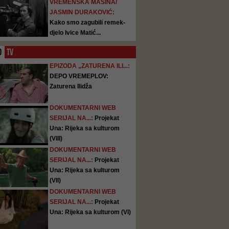
VREMENSKA MAŠINA/
JASMIN DURAKOVIĆ:
Kako smo zagubili remek-
djelo Ivice Matić...
O
TV
EPIZODA „ZATURENA ILI...:
DEPO VREMEPLOV:
Zaturena Ilidža
DOKUMENTARNI WEB
SERIJAL NA...:
Projekat
Una: Rijeka sa kulturom
(VIII)
DOKUMENTARNI WEB
SERIJAL NA...:
Projekat
Una: Rijeka sa kulturom
(VII)
DOKUMENTARNI WEB
SERIJAL NA...:
Projekat
Una: Rijeka sa kulturom (VI)