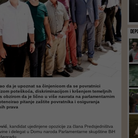
DEP
kao da je upoznat sa činjenicom da se povratnici
izom poteškoća, diskriminacijom i kršenjem temeljnih
 s obzirom da je lično u više navrata na parlamentarnim
tencirao pitanje zaštite povratnika i osiguranja
nih prava
ović
, kandidat ujedinjene opozicije za člana Predsjedništva
vine i delegat u Domu naroda Parlamentarne skupštine BiH
Višegradu.