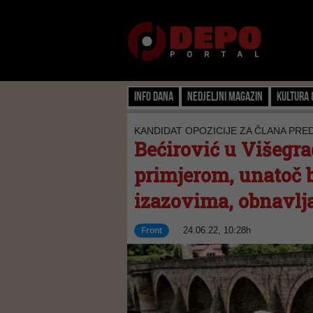
Info dana
Nedjeljni magazin
Kultura 
KANDIDAT OPOZICIJE ZA ČLANA PRE
Bećirović u Višegra
primjerom, unatoč 
izazovima, obnavlj
24.06.22, 10:28h
Front