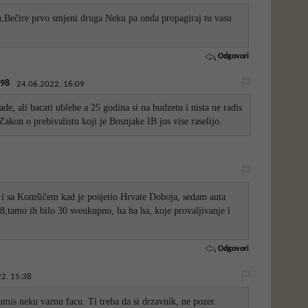
u,Bečire prvo smjeni druga Neku pa onda propagiraj tu vasu
Odgovori
98
24.06.2022. 16:09
de, ali bacati ublehe a 25 godina si na budzetu i nista ne radis
 Zakon o prebivalistu koji je Bosnjake IB jos vise raselijo.
o i sa Komšičem kad je posjetio Hrvate Doboja, sedam auta
 28,tamo ih bilo 30 sveukupno, ha ha ha, koje provaljivanje i
Odgovori
2. 15:38
umis neku vaznu facu. Ti treba da si drzavnik, ne pozer.