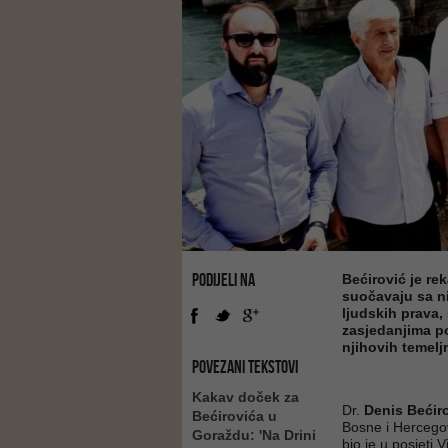
PODIJELI NA
Bećirović je re
suočavaju sa n
ljudskih prava,
zasjedanjima po
njihovih temelj
POVEZANI TEKSTOVI
Kakav doček za
Dr.
Denis Bećir
Bećirovića u
Bosne i Hercego
Goraždu: 'Na Drini
bio je u posjeti 