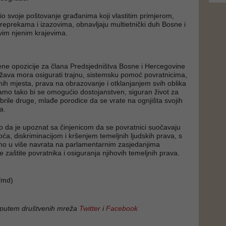
zio svoje poštovanje građanima koji vlastitim primjerom,
reprekama i izazovima, obnavljaju multietnički duh Bosne i
vim njenim krajevima.
ene opozicije za člana Predsjedništva Bosne i Hercegovine
ržava mora osigurati trajnu, sistemsku pomoć povratnicima,
ih mjesta, prava na obrazovanje i otklanjanjem svih oblika
Samo tako bi se omogućio dostojanstven, siguran život za
abrile druge, mlađe porodice da se vrate na ognjišta svojih
a.
ao da je upoznat sa činjenicom da se povratnici suočavaju
ća, diskriminacijom i kršenjem temeljnih ljudskih prava, s
čno u više navrata na parlamentarnim zasjedanjima
e zaštite povratnika i osiguranja njihovih temeljnih prava.
/md)
 putem društvenih mreža
Twitter
i
Facebook