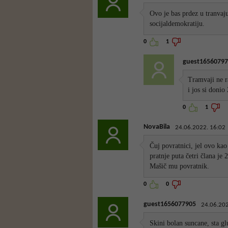
Ovo je bas prdez u tranvaj
socijaldemokratiju.
0
1
guest16560797
Tramvaji ne ra
i jos si donio
0
1
NovaBila
24.06.2022. 16:02
Čuj povratnici, jel ovo ka
pratnje puta četri člana je
Mašič mu povratnik.
0
0
guest1656077905
24.06.202
Skini bolan suncane, sta gl