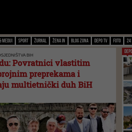
& Mediji
Sport
Žurnal
Žena IN
Blog zona
Depo TV
FOTO
24 
DEP
DSJEDNIŠTVA BIH
du: Povratnici vlastitim
brojnim preprekama i
aju multietnički duh BiH