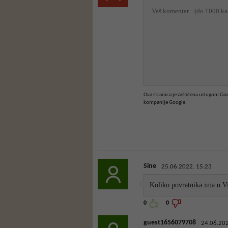
Ova stranica je zaštićena uslugom G
kompanije Google.
Sine
25.06.2022. 15:23
Koliko povratnika ima u V
0
0
guest1656079708
24.06.202