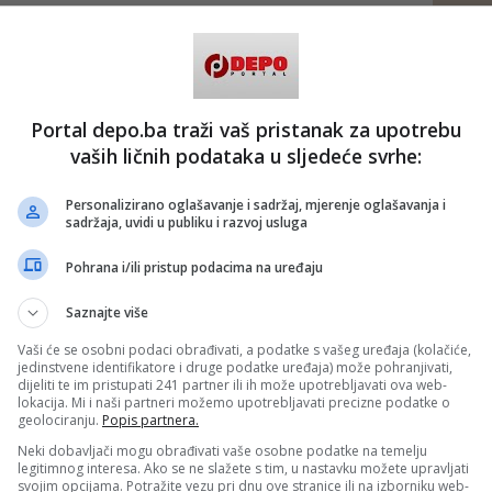
Portal depo.ba traži vaš pristanak za upotrebu
vaših ličnih podataka u sljedeće svrhe:
Personalizirano oglašavanje i sadržaj, mjerenje oglašavanja i
sadržaja, uvidi u publiku i razvoj usluga
Pohrana i/ili pristup podacima na uređaju
Saznajte više
Vaši će se osobni podaci obrađivati, a podatke s vašeg uređaja (kolačiće,
jedinstvene identifikatore i druge podatke uređaja) može pohranjivati,
dijeliti te im pristupati 241 partner ili ih može upotrebljavati ova web-
lokacija. Mi i naši partneri možemo upotrebljavati precizne podatke o
geolociranju.
Popis partnera.
Neki dobavljači mogu obrađivati vaše osobne podatke na temelju
legitimnog interesa. Ako se ne slažete s tim, u nastavku možete upravljati
svojim opcijama. Potražite vezu pri dnu ove stranice ili na izborniku web-