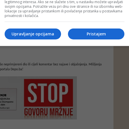
legitimnog interesa. Ako se ne slažete s tim, u nastavku možete upravljati
svojim opcijama. Potražite vezu pri dnu ove stranice ili na izborniku web-
lokacije za upravljanje pristankom ili povlačenje pristanka u postavkama
privatnosti i kolačića.
Upravljanje opcijama
Pristajem
e neprimjereni dio ili cijeli komentar bez najave i objašnjenja. Mišljenja
portala Depo.ba!