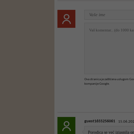
Ova stranica je zaštićena uslugom G
kompanije Google.
guest1655256061
15.06.202
Porodica se već izjasnila 