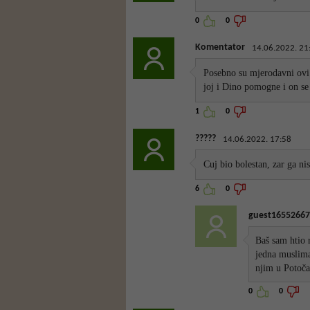
0
0
Komentator
14.06.2022. 21
Posebno su mjerodavni ovi 
joj i Dino pomogne i on se
1
0
?????
14.06.2022. 17:58
Cuj bio bolestan, zar ga nis
6
0
guest16552667
Baš sam htio r
jedna musliman
njim u Potoča
0
0