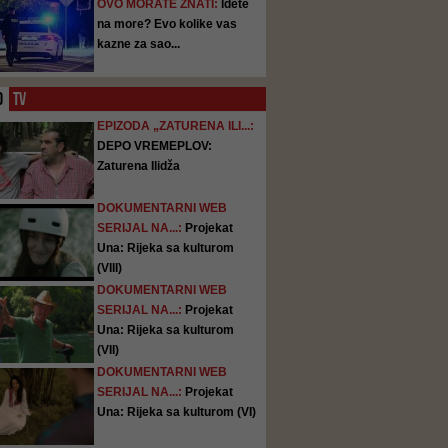
OVO MORATE ZNATI:
Idete
na more? Evo kolike vas
kazne za sao...
O
TV
EPIZODA „ZATURENA ILI...:
DEPO VREMEPLOV:
Zaturena Ilidža
DOKUMENTARNI WEB
SERIJAL NA...:
Projekat
Una: Rijeka sa kulturom
(VIII)
DOKUMENTARNI WEB
SERIJAL NA...:
Projekat
Una: Rijeka sa kulturom
(VII)
DOKUMENTARNI WEB
SERIJAL NA...:
Projekat
Una: Rijeka sa kulturom (VI)