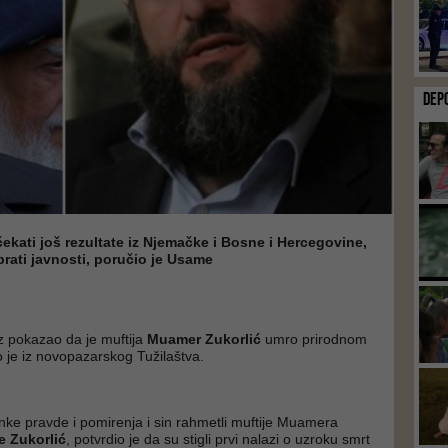
DEP
ekati još rezultate iz Njemačke i Bosne i Hercegovine,
brati javnosti, poručio je Usame
z pokazao da je muftija
Muamer Zukorlić
umro prirodnom
je iz novopazarskog Tužilaštva.
nke pravde i pomirenja i sin rahmetli muftije Muamera
 Zukorlić
, potvrdio je da su stigli prvi nalazi o uzroku smrt