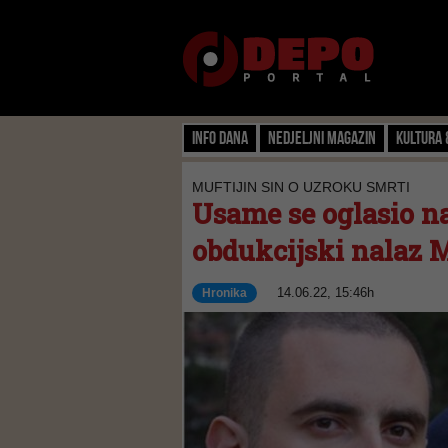
Info dana
Nedjeljni magazin
Kultura 
MUFTIJIN SIN O UZROKU SMRTI
Usame se oglasio na
obdukcijski nalaz 
14.06.22, 15:46h
Hronika