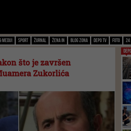
& Mediji
Sport
Žurnal
Žena IN
Blog zona
Depo TV
FOTO
24 
DEP
kon što je završen
Muamera Zukorlića