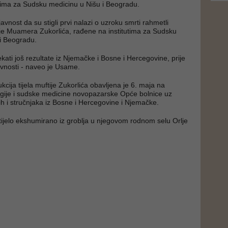
utima za Sudsku medicinu u Nišu i Beogradu.
vnost da su stigli prvi nalazi o uzroku smrti rahmetli
je Muamera Zukorlića, rađene na institutima za Sudsku
i Beogradu.
kati još rezultate iz Njemačke i Bosne i Hercegovine, prije
avnosti - naveo je Usame.
cija tijela muftije Zukorlića obavljena je 6. maja na
ogije i sudske medicine novopazarske Opće bolnice uz
h i stručnjaka iz Bosne i Hercegovine i Njemačke.
tijelo ekshumirano iz groblja u njegovom rodnom selu Orlje