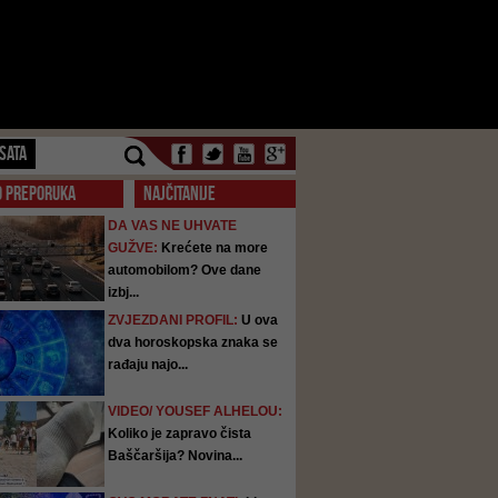
SATA
O PREPORUKA
NAJČITANIJE
DA VAS NE UHVATE
GUŽVE:
Krećete na more
automobilom? Ove dane
izbj...
ZVJEZDANI PROFIL:
U ova
dva horoskopska znaka se
rađaju najo...
VIDEO/ YOUSEF ALHELOU:
Koliko je zapravo čista
Baščaršija? Novina...