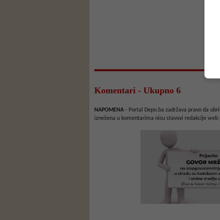
Komentari - Ukupno 6
NAPOMENA
- Portal Depo.ba zadržava pravo da obriš
iznešena u komentarima nisu stavovi redakcije web 