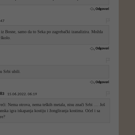
Odgovori
:47
iz Bosne, samo da to Seka po zagrebački izanalizira. Možda
 školo.
Odgovori
u Srbi ubili.
Odgovori
83
15.06.2022. 06:19
eći: Nema otrova, nema teških metala, nisu znači Srbi .... Još
ska igra iskapanja kostiju i žongliranja kostima. Oćel i sa
re?