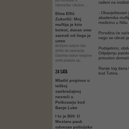
još rezultate iz
rađeni na instit
Njemačke i Bosne...
- Obavještavam ja
Elma Elfić
akademika mufti
Zukorlić: Moj
medicinu u Nišu 
muftija je krio
bolest, danas smo
Porodica će sače
saznali od čega je
nego se obrati j
umro
Božijom voljom nije
Podsjetimo, obduk
došlo do operacije.
Odjeljenju patol
Danima nakon njegove
prisustvo domaći
smrti plakala sa...
Ranije tog dana 
24 SATA
kod Tutina.
Mladić poginuo u
teškoj
saobraćajnoj
nesreći u
Potkozarju kod
Banje Luke
I to je BiH: U
Mostaru pauk
odvezao policijsko