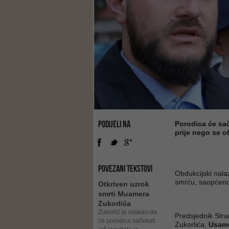
PODIJELI NA
Porodica će sač
prije nego se o
POVEZANI TEKSTOVI
Obdukcijski nala
smrću, saopćeno 
Otkriven uzrok
smrti Muamera
Zukorlića
Zukorlić je istakao da
Predsjednik Stra
će porodica sačekati
Zukorlića,
Usame