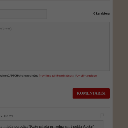
0
karaktera
oogle reCAPTCHA te je podložna
Pravilima zaštite privatnosti
i
Uvjetima usluge
2. 03:21
ona mlađa porodica?Kaže mlada prirodna smrt pukla Aorta?