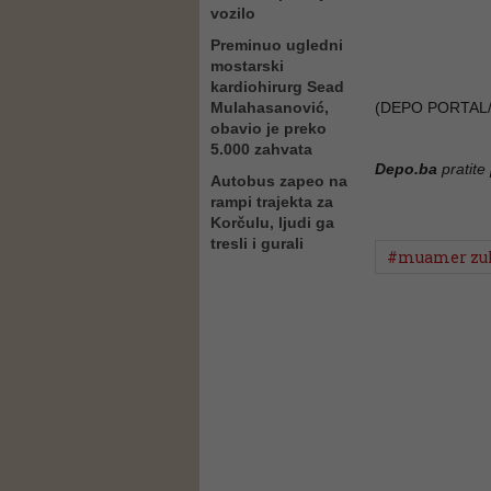
vozilo
Preminuo ugledni
mostarski
kardiohirurg Sead
Mulahasanović,
(DEPO PORTAL
obavio je preko
5.000 zahvata
Depo.ba
pratite
Autobus zapeo na
rampi trajekta za
Korčulu, ljudi ga
tresli i gurali
#muamer zuk