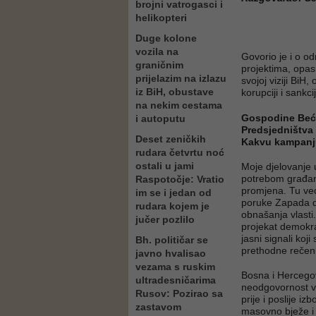
brojni vatrogasci i
helikopteri
Duge kolone
vozila na
Govorio je i o 
graničnim
projektima, opas
prijelazim na izlazu
svojoj viziji BiH
iz BiH, obustave
korupciji i sankc
na nekim cestama
Gospodine Beći
i autoputu
Predsjedništva 
Deset zeničkih
Kakvu kampanju
rudara četvrtu noć
ostali u jami
Moje djelovanje 
potrebom građan
Raspotočje: Vratio
promjena. Tu veći
im se i jedan od
poruke Zapada d
rudara kojem je
obnašanja vlast
jučer pozlilo
projekat demokra
jasni signali koj
Bh. političar se
prethodne rečen
javno hvalisao
vezama s ruskim
Bosna i Hercegovi
ultradesničarima
neodgovornost već
Rusov: Pozirao sa
prije i poslije i
zastavom
masovno bježe i 