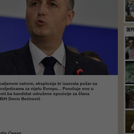
DEP
paljenom vatrom, eksplozija bi izazvala požar sa
sljedicama za cijelu Evropu... Poručuje ovo u
jesti.ba kandidat udružene opozicije za člana
 BiH Denis Bećirović
edin Ćenan