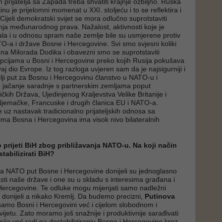
prijatelja sa Zapada treba shvatiti krajnje ozbiljno. Ruska
inu je prijelomni momenat u XXI. stoljeću i to se reflektira i
Cijeli demokratski svijet se mora odlučno suprotstaviti
ušenja međunarodnog prava. Nažalost, aktivnosti koje je
la i u odnosu spram naše zemlje bile su usmjerene protiv
O-a i države Bosne i Hercegovine. Svi smo svjesni koliki
a na Milorada Dodika i obavezni smo se suprotstaviti
opcijama u Bosni i Hercegovine preko kojih Rusija pokušava
ovaj dio Evrope. Iz tog razloga uvjeren sam da je najsigurniji i
ji put za Bosnu i Hercegovinu članstvo u NATO-u i
te jačanje saradnje s partnerskim zemljama poput
čkih Država, Ujedinjenog Kraljevstva Velike Britanije i
Njemačke, Francuske i drugih članica EU i NATO-a.
uz nastavak tradicionalno prijateljskih odnosa sa
ma Bosna i Hercegovina ima visok nivo bilateralnih
 prijeti BiH zbog približavanja NATO-u. Na koji način
tabilizirati BiH?
a NATO put Bosne i Hercegovine donijeli su jednoglasno
asti naše države i one su u skladu s interesima građana i
Hercegovine. Te odluke mogu mijenjati samo nadležni
 i donijeli a nikako Kremlj. Da budemo precizni,
Putinova
 samo Bosni i Hercegovini već i cijelom slobodnom i
jetu. Zato moramo još snažnije i produktivnije sarađivati
ja već radi na destabiliziranju Bosne i Hercegovine kroz