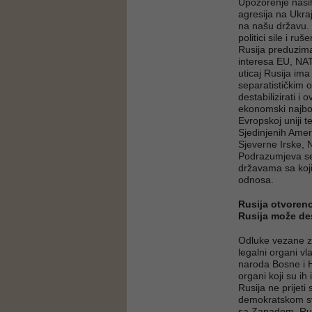
Upozorenje naših 
agresija na Ukraj
na našu državu. 
politici sile i r
Rusija preduzima
interesa EU, NAT
uticaj Rusija im
separatističkim 
destabilizirati i 
ekonomski najbol
Evropskoj uniji 
Sjedinjenih Ameri
Sjeverne Irske, 
Podrazumjeva se 
državama sa koji
odnosa.
Rusija otvoreno
Rusija može des
Odluke vezane z
legalni organi vl
naroda Bosne i 
organi koji su ih
Rusija ne prijeti
demokratskom svi
sa Zapadom. Rusi