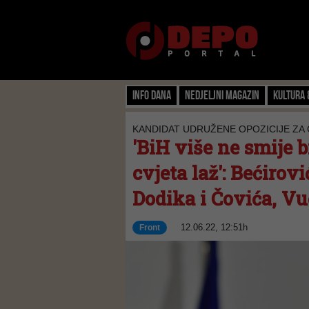
Info dana
Nedjeljni magazin
Kultura 
KANDIDAT UDRUŽENE OPOZICIJE ZA 
'BiH više ne smije b
cvjeta laž': Bećirov
Dodika i Čovića, V
12.06.22, 12:51h
Front