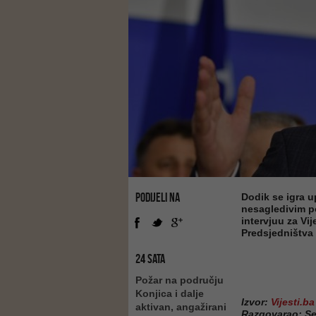
PODIJELI NA
Dodik se igra u
nesagledivim po
intervjuu za Vi
Predsjedništva
24 SATA
Požar na području
Konjica i dalje
Izvor:
Vijesti.ba
aktivan, angažirani
Razgovarao: S