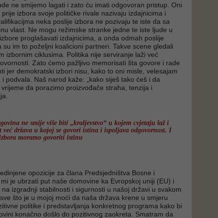
e ne smijemo lagati i zato ću imati odgovoran pristup. Oni
prije izbora svoje političke rivale nazivaju izdajnicima i
lifikacijma neka poslije izbora ne pozivaju te iste da sa
šnu vlast. Ne mogu režimske stranke jedne te iste ljude u
zbore proglašavati izdajnicima, a onda odmah poslije
a su im to poželjni koalicioni partneri. Takve scene gledali
izbornim ciklusima. Politika nije serviranje laži već
vornosti. Zato ćemo pažljivo memorisati šta govore i rade
nti jer demokratski izbori nisu, kako to oni misle, velesajam
i podvala. Naš narod kaže: „kako siješ tako ćeš i da
e vrijeme da porazimo proizvođače straha, tenzija i
ja.
ovina ne smije više biti „kraljevstvo“ u kojem cvjetaju laž i
već država u kojoj se govori istina i ispoljava odgovornost. I
e izbora moramo govoriti istinu
edinjene opozicije za člana Predsjedništva Bosne i
 mi je ubrzati put naše domovine ka Evropskoj uniji (EU) i
 na izgradnji stabilnosti i sigurnosti u našoj državi u svakom
u sve što je u mojoj moći da naša država krene u smjeru
itivne politike i predstavljanja konkretnog programa kako bi
ovini konačno došlo do pozitivnog zaokreta. Smatram da