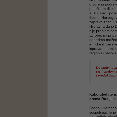
otvorenu podršku
podrškom diskri
a BiH, kao i po
Bosni i Hercegov
zapravo znači i s
Nije tajna da je 
nije problem sam
Evrope, mi pripa
naporima možemo 
etničke ili vjer
ispravan, nemino
regionu i našoj z
Da budemo pre
već i cijelom
i produktivni
Kako gledate n
prema Rusiji, 
Bosna i Hercegovi
susjedima. To je
unutrašnja pitan