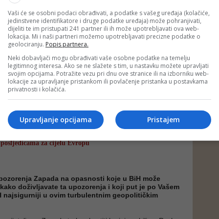
 dozvoliti ni mirno ni nemirno razdruživanje. Zato
umjesto zapaljive politike okrenemo prema izgradnji
Vaši će se osobni podaci obrađivati, a podatke s vašeg uređaja (kolačiće,
oći odgovoriti potrebama svih ljudi. Iz te borbe – borbe za
jedinstvene identifikatore i druge podatke uređaja) može pohranjivati,
avnu, modernu i evropsku državu – mi ćemo sigurno izaći
dijeliti te im pristupati 241 partner ili ih može upotrebljavati ova web-
Svakako, jedan od glavnih izazova jeste i borba protiv
lokacija. Mi i naši partneri možemo upotrebljavati precizne podatke o
geolociranju.
Popis partnera.
cije. Ne dozvoljavam – bilo kojem pojedincu ili političkoj
jučne pozicije u vlasti postavlja kadrove opterećene
Neki dobavljači mogu obrađivati vaše osobne podatke na temelju
se pozivaju na patriotizam. Onaj ko krade od građana
legitimnog interesa. Ako se ne slažete s tim, u nastavku možete upravljati
ne, a postavljen je da radi u javnom interesu, nije patriota
svojim opcijama. Potražite vezu pri dnu ove stranice ili na izborniku web-
 rušitelj države Bosne i Hercegovine. A s takvim nema
lokacije za upravljanje pristankom ili povlačenje pristanka u postavkama
vo mjesto nije u ministarskim i direktorskim foteljama već
privatnosti i kolačića.
im klupama.
Upravljanje opcijama
Pristajem
vi na tzv. mirno razdruživanje su nastavak njegovog
ja sa upaljenom vatrom u blizini najmanje šest cisterni
lozija samo jedne od tih šest cisterni izazvala bi požar sa
 posljedicama za cijelu Evropu
pozorenja Zapada na opasnosti koje u BiH može
, kako doživljavate ta upozorenja i koji put je po Vašem
H najsigurniji u ovim turbulentnim geopolitičkim