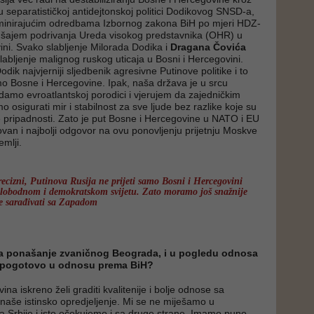
 separatističkoj antidejtonskoj politici Dodikovog SNSD-a,
minirajućim odredbama Izbornog zakona BiH po mjeri HDZ-
kušajem podrivanja Ureda visokog predstavnika (OHR) u
ini. Svako slabljenje Milorada Dodika i
Dragana Čovića
labljenje malignog ruskog uticaja u Bosni i Hercegovini.
Dodik najvjerniji sljedbenik agresivne Putinove politike i to
o Bosne i Hercegovine. Ipak, naša država je u srcu
damo evroatlantskoj porodici i vjerujem da zajedničkim
osigurati mir i stabilnost za sve ljude bez razlike koje su
ske pripadnosti. Zato je put Bosne i Hercegovine u NATO i EU
van i najbolji odgovor na ovu ponovljenju prijetnju Moskve
emlji.
cizni, Putinova Rusija ne prijeti samo Bosni i Hercegovini
 slobodnom i demokratskom svijetu. Zato moramo još snažnije
je sarađivati sa Zapadom
a ponašanje zvaničnog Beograda, i u pogledu odnosa
a pogotovo u odnosu prema BiH?
na iskreno želi graditi kvalitenije i bolje odnose sa
 naše istinsko opredjeljenje. Mi se ne miješamo u
ja Srbije i isto očekujemo i sa druge strane. Imamo puno