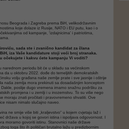
odnosu Beograda i Zagreba prema BiH, velikodržavnim
nostima koje dolaze iz Rusije, NATO i EU putu, kao i o
, očekivanjima od kampanje, 'izdajnicima' i patriotima,
ijama.
roviću, sada ste i zvanično kandidat za člana
BiH, iza Vaše kandidature stoji veći broj stranaka.
 očekujete i kakvu ćete kampanju Vi voditi?
u narednom periodu bit će u skladu sa većinskom
a da u oktobru 2022. dođe do temeljitih demokratskih
nsku volju građana naše zemlje prate i sve jasnije i oštrije
a naša zemlja mora prekinuti sa dosadašnjim konceptom
i. Dakle, poslije dugo vremena imamo snažnu podršku za
tskih promjena i u zemlji i u inozemstvu. To su više nego
i se moraju znati pročitati i pravovremeno shvatiti. Ove
ice nisam nimalo slučajno naveo.
na ne smije više biti „kraljevstvo“ u kojem cvjetaju laž i
 država u kojoj se govori istina i ispoljava odgovornost. I
zbora moramo govoriti istinu. Stanovnici naše države
zbog toga što ih političari brutalno lažu u predizbornim