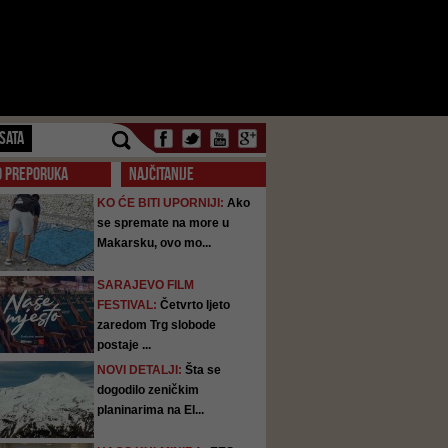
SATA
O PREPORUKA
NAJČITANIJE
KO ĆE BITI UPORNIJI:
Ako
se spremate na more u
Makarsku, ovo mo...
SARAJEVO FILM
FESTIVAL:
Četvrto ljeto
zaredom Trg slobode
postaje ...
NOVI DETALJI:
Šta se
dogodilo zeničkim
planinarima na El...