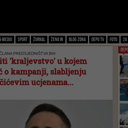
& Mediji
Sport
Žurnal
Žena IN
Blog zona
Depo TV
FOTO
24 
DEP
ČLANA PREDSJEDNIŠTVA BIH
iti 'kraljevstvo' u kojem
ić o kampanji, slabljenju
učićevim ucjenama...