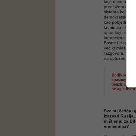
koje neće nikada
predlažem da se 
sistema koji će m
demokratsku, pr
kao pobjednici. 
kriminala i korup
opciji koji na kl
korupcijom – da 
Bosne i Hercegovi
već kriminalac i
razgovora. Njiho
na optuženičk
Dodikov pozi
opasnog igran
benzina. Eksp
nesagledivim
Sve su češća u
izazvati Rusija
mišljenju za Bi
vremenima?