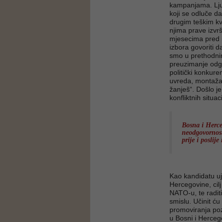
kampanjama. Ljud
koji se odluče da 
drugim teškim kva
njima prave izvr
mjesecima pred i
izbora govoriti d
smo u prethodnim 
preuzimanje odgo
politički konkure
uvreda, montaža 
žanješ“. Došlo j
konfliktnih situaci
Bosna i Herceg
neodgovornost 
prije i poslij
Kao kandidatu uj
Hercegovine, cilj
NATO-u, te raditi
smislu. Učinit ć
promoviranja poz
u Bosni i Herceg