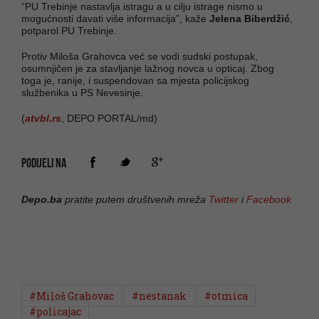
“PU Trebinje nastavlja istragu a u cilju istrage nismo u
mogućnosti davati više informacija”, kaže
Jelena Biberdžić
,
potparol PU Trebinje.
Protiv Miloša Grahovca već se vodi sudski postupak,
osumnjičen je za stavljanje lažnog novca u opticaj. Zbog
toga je, ranije, i suspendovan sa mjesta policijskog
službenika u PS Nevesinje.
(
atvbl.rs
, DEPO PORTAL/md)
PODIJELI NA
Depo.ba
pratite putem društvenih mreža
Twitter
i
Facebook
#Miloš Grahovac
#nestanak
#otmica
#policajac