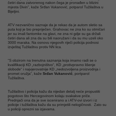
četiri dana zatvorenog nakon čega je pronađen u blizini
mjesta Divin”, kaže Srđan Vukanović, potparol Tužilaštva u
Bijeljini.
ATV nezvanično saznaje da je rekao da je autom sletio sa
puta koji je bio prepriječen. Grahovac ne zna ko su otmičari
jer su imali fantomke na glavi, ne zna ni gdje su ga držali
četiri dana ali zna da su bili naoružani i da su mu uzeli oko
3000 maraka. Na osnovu njegovih riječi policija podnosi
izvještaj Tužilaštvu protiv NN lica.
“S obzirom na trenutna saznanja koja imamo radi se o
kvalifikaciji KD „razbojništvo“, KD „protivpravno lišenje
slobode“ i najvjerovatnije KD „nedozvoljena proizvodnja i
promet oružja”, kaže
Srđan Vukanović
, portparol
Tužilaštva.
Tužilaštvo i policija kažu da nijedan detalj neće propustiti
pogotovo što Hercegovinom kolaju svakakve priče.
Prednjači ona da je sve iscenirano a i ATV-ovi izvori i iz
policije i tužilaštva kažu da su primjetili nelogičnosti. Zato su
u policiji oprezni sa izjavama.