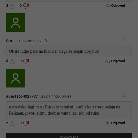
Odgovori
3
0
Crni
31.05.2022. 22:58
Otisle tudje pare na kladari! Cega se seljak dosjetio!
Odgovori
6
0
guest1654029797
31.05.2022. 22:43
a sto neko lagi to su Ruski seperatisti uradili koji traze belaja na
Balkanu,govori sitinu doduse vama lazi idu od ruke
Odgovori
2
0
PRIKAŽI JOŠ