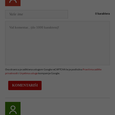
0
karaktera
Ova stranica je zaštićena uslugom Google reCAPTCHA te je podložna
Pravilima zaštite
privatnosti
i
Uvjetima usluge
kompanije Google.