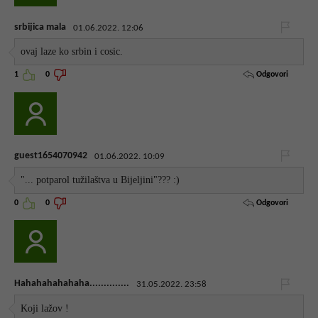
srbijica mala
01.06.2022. 12:06
ovaj laze ko srbin i cosic.
Odgovori
1
0
guest1654070942
01.06.2022. 10:09
"... potparol tužilaštva u Bijeljini"??? :)
Odgovori
0
0
Hahahahahahaha..............
31.05.2022. 23:58
Koji lažov !