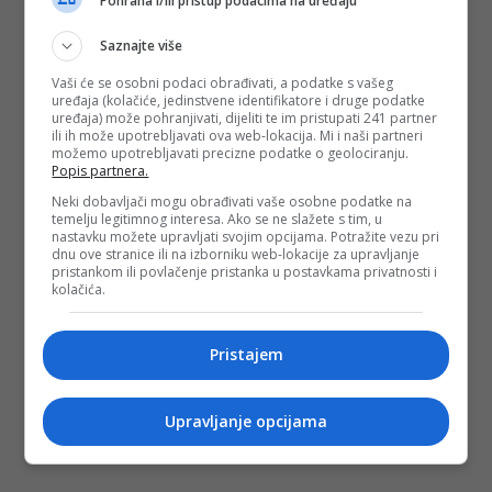
Pohrana i/ili pristup podacima na uređaju
Saznajte više
Vaši će se osobni podaci obrađivati, a podatke s vašeg
uređaja (kolačiće, jedinstvene identifikatore i druge podatke
uređaja) može pohranjivati, dijeliti te im pristupati 241 partner
ili ih može upotrebljavati ova web-lokacija. Mi i naši partneri
možemo upotrebljavati precizne podatke o geolociranju.
Popis partnera.
Neki dobavljači mogu obrađivati vaše osobne podatke na
temelju legitimnog interesa. Ako se ne slažete s tim, u
nastavku možete upravljati svojim opcijama. Potražite vezu pri
dnu ove stranice ili na izborniku web-lokacije za upravljanje
pristankom ili povlačenje pristanka u postavkama privatnosti i
kolačića.
Pristajem
Upravljanje opcijama