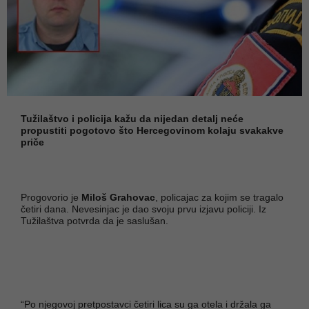
Tužilaštvo i policija kažu da nijedan detalj neće
propustiti pogotovo što Hercegovinom kolaju svakakve
priče
Progovorio je
Miloš Grahovac
, policajac za kojim se tragalo
četiri dana. Nevesinjac je dao svoju prvu izjavu policiji. Iz
Tužilaštva potvrda da je saslušan.
“Po njegovoj pretpostavci četiri lica su ga otela i držala ga