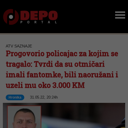
ATV SAZNAJE
Progovorio policajac za kojim se
tragalo: Tvrdi da su otmičari
imali fantomke, bili naoružani i
uzeli mu oko 3.000 KM
31.05.22, 20:24h
Hronika