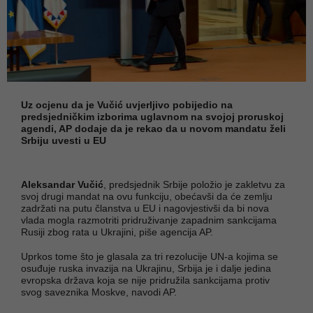
Uz ocjenu da je Vučić uvjerljivo pobijedio na
predsjedničkim izborima uglavnom na svojoj proruskoj
agendi, AP dodaje da je rekao da u novom mandatu želi
Srbiju uvesti u EU
Aleksandar Vučić
, predsjednik Srbije položio je zakletvu za
svoj drugi mandat na ovu funkciju, obećavši da će zemlju
zadržati na putu članstva u EU i nagovjestivši da bi nova
vlada mogla razmotriti pridruživanje zapadnim sankcijama
Rusiji zbog rata u Ukrajini, piše agencija AP.
Uprkos tome što je glasala za tri rezolucije UN-a kojima se
osuđuje ruska invazija na Ukrajinu, Srbija je i dalje jedina
evropska država koja se nije pridružila sankcijama protiv
svog saveznika Moskve, navodi AP.