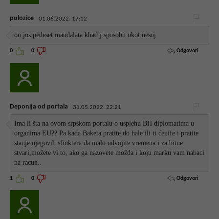
polozice
01.06.2022. 17:12
on jos pedeset mandalata khad j sposobn okot nesoj
Odgovori
0
0
Deponija od portala
31.05.2022. 22:21
Ima li šta na ovom srpskom portalu o uspjehu BH diplomatima u
organima EU?? Pa kada Baketa pratite do hale ili ti ćenife i pratite
stanje njegovih sfinktera da malo odvojite vremena i za bitne
stvari,možete vi to, ako ga nazovete možda i koju marku vam nabaci
na racun..
Odgovori
1
0