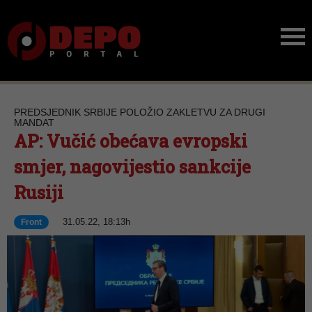
PREDSJEDNIK SRBIJE POLOŽIO ZAKLETVU ZA DRUGI
MANDAT
AP: Vučić obećava evropski
smjer, nagovijestio sankcije
Rusiji
31.05.22, 18:13h
Front