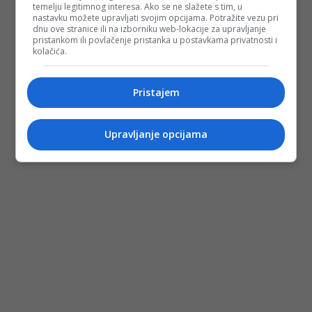
temelju legitimnog interesa. Ako se ne slažete s tim, u
nastavku možete upravljati svojim opcijama. Potražite vezu pri
dnu ove stranice ili na izborniku web-lokacije za upravljanje
pristankom ili povlačenje pristanka u postavkama privatnosti i
kolačića.
Pristajem
Upravljanje opcijama