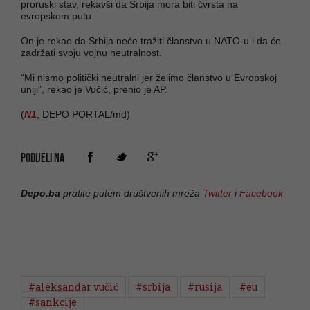
proruski stav, rekavši da Srbija mora biti čvrsta na
evropskom putu.
On je rekao da Srbija neće tražiti članstvo u NATO-u i da će
zadržati svoju vojnu neutralnost.
“Mi nismo politički neutralni jer želimo članstvo u Evropskoj
uniji”, rekao je Vučić, prenio je AP.
(
N1
, DEPO PORTAL/md)
PODIJELI NA
Depo.ba
pratite putem društvenih mreža
Twitter
i
Facebook
#aleksandar vučić
#srbija
#rusija
#eu
#sankcije