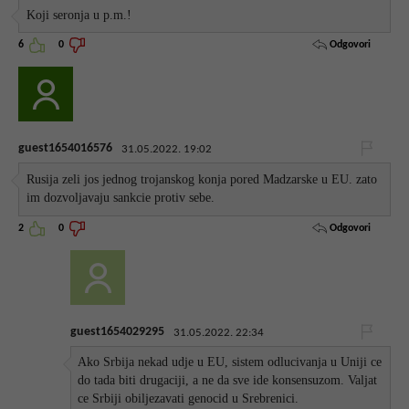
Koji seronja u p.m.!
Odgovori
6
0
guest1654016576
31.05.2022. 19:02
Rusija zeli jos jednog trojanskog konja pored Madzarske u EU. zato
im dozvoljavaju sankcie protiv sebe.
Odgovori
2
0
guest1654029295
31.05.2022. 22:34
Ako Srbija nekad udje u EU, sistem odlucivanja u Uniji ce
do tada biti drugaciji, a ne da sve ide konsensuzom. Valjat
ce Srbiji obiljezavati genocid u Srebrenici.