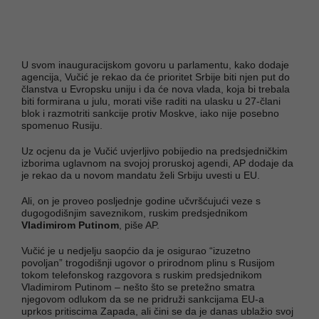
U svom inauguracijskom govoru u parlamentu, kako dodaje
agencija, Vučić je rekao da će prioritet Srbije biti njen put do
članstva u Evropsku uniju i da će nova vlada, koja bi trebala
biti formirana u julu, morati više raditi na ulasku u 27-člani
blok i razmotriti sankcije protiv Moskve, iako nije posebno
spomenuo Rusiju.
Uz ocjenu da je Vučić uvjerljivo pobijedio na predsjedničkim
izborima uglavnom na svojoj proruskoj agendi, AP dodaje da
je rekao da u novom mandatu želi Srbiju uvesti u EU.
Ali, on je proveo posljednje godine učvršćujući veze s
dugogodišnjim saveznikom, ruskim predsjednikom
Vladimirom Putinom
, piše AP.
Vučić je u nedjelju saopćio da je osigurao “izuzetno
povoljan” trogodišnji ugovor o prirodnom plinu s Rusijom
tokom telefonskog razgovora s ruskim predsjednikom
Vladimirom Putinom – nešto što se pretežno smatra
njegovom odlukom da se ne pridruži sankcijama EU-a
uprkos pritiscima Zapada, ali čini se da je danas ublažio svoj