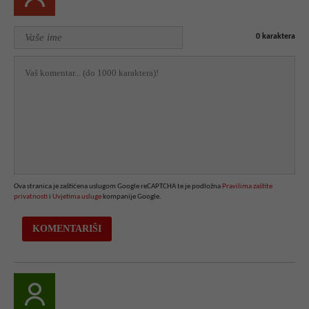
0
karaktera
Ova stranica je zaštićena uslugom Google reCAPTCHA te je podložna
Pravilima zaštite
privatnosti
i
Uvjetima usluge
kompanije Google.