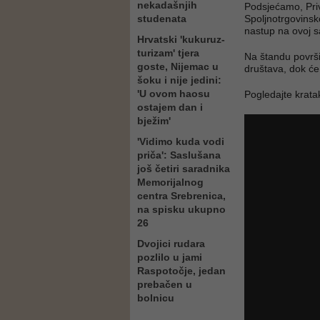
nekadašnjih
Podsjećamo, Pri
studenata
Spoljnotrgovinsk
nastup na ovoj s
Hrvatski 'kukuruz-
turizam' tjera
Na štandu površi
goste, Nijemac u
društava, dok će
šoku i nije jedini:
'U ovom haosu
Pogledajte krata
ostajem dan i
bježim'
'Vidimo kuda vodi
priča': Saslušana
još četiri saradnika
Memorijalnog
centra Srebrenica,
na spisku ukupno
26
Dvojici rudara
pozlilo u jami
Raspotočje, jedan
prebačen u
bolnicu