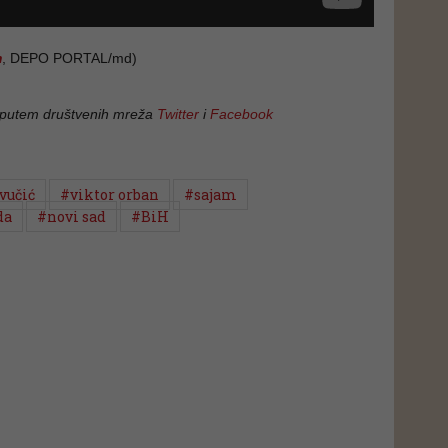
m
, DEPO PORTAL/md)
 putem društvenih mreža
Twitter
i
Facebook
vučić
#viktor orban
#sajam
da
#novi sad
#BiH