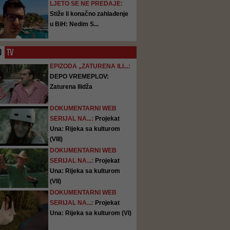
LJETO SE NE PREDAJE:
Stiže li konačno zahlađenje
u BiH: Nedim S...
O
TV
EPIZODA „ZATURENA ILI...:
DEPO VREMEPLOV:
Zaturena Ilidža
DOKUMENTARNI WEB
SERIJAL NA...:
Projekat
Una: Rijeka sa kulturom
(VIII)
DOKUMENTARNI WEB
SERIJAL NA...:
Projekat
Una: Rijeka sa kulturom
(VII)
DOKUMENTARNI WEB
SERIJAL NA...:
Projekat
Una: Rijeka sa kulturom (VI)