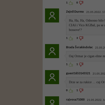
1
0
Zejnil Durmo
21.05.2022. 1
Ha, Ha, Ha, Odnosno bilo b
CIAš i Vico KGBaš, pa se n
bossove!?
1
3
Brada Švrakindolac
21.05.2
Oaj Ormar je cigan elme m
1
1
guest1653145521
21.05.202
Drze se za rukice ... cuj O
0
1
rajvosa71000
21.05.2022. 1