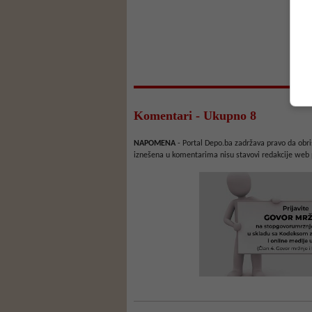
Komentari - Ukupno 8
NAPOMENA
- Portal Depo.ba zadržava pravo da obriš
iznešena u komentarima nisu stavovi redakcije web 