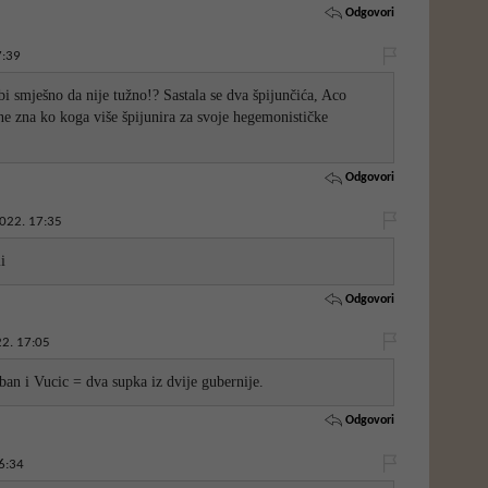
Odgovori
7:39
i smješno da nije tužno!? Sastala se dva špijunčića, Aco
e zna ko koga više špijunira za svoje hegemonističke
Odgovori
022. 17:35
i
Odgovori
2. 17:05
rban i Vucic = dva supka iz dvije gubernije.
Odgovori
6:34