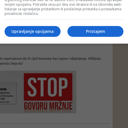
svojim opcijama. Potražite vezu pri dnu ove stranice ili na izborniku web-
lokacije za upravljanje pristankom ili povlačenje pristanka u postavkama
privatnosti i kolačića.
Upravljanje opcijama
Pristajem
e neprimjereni dio ili cijeli komentar bez najave i objašnjenja. Mišljenja
portala Depo.ba!