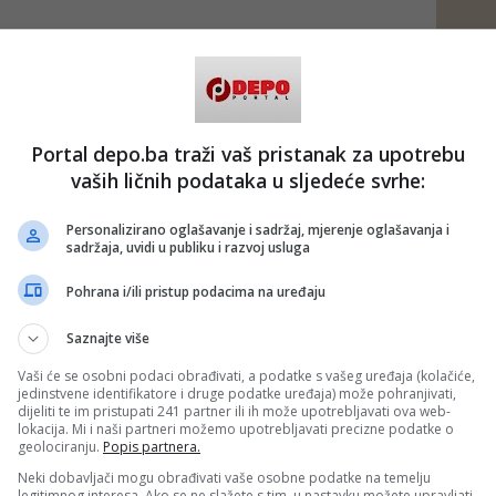
Portal depo.ba traži vaš pristanak za upotrebu
vaših ličnih podataka u sljedeće svrhe:
Personalizirano oglašavanje i sadržaj, mjerenje oglašavanja i
sadržaja, uvidi u publiku i razvoj usluga
Pohrana i/ili pristup podacima na uređaju
Saznajte više
Vaši će se osobni podaci obrađivati, a podatke s vašeg uređaja (kolačiće,
jedinstvene identifikatore i druge podatke uređaja) može pohranjivati,
dijeliti te im pristupati 241 partner ili ih može upotrebljavati ova web-
lokacija. Mi i naši partneri možemo upotrebljavati precizne podatke o
geolociranju.
Popis partnera.
Neki dobavljači mogu obrađivati vaše osobne podatke na temelju
legitimnog interesa. Ako se ne slažete s tim, u nastavku možete upravljati