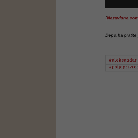
(
Nezavisne.co
Depo.ba
pratite
#aleksandar 
#poljoprivre