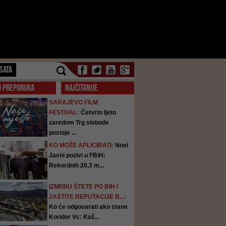
SATA
O PREPORUKA
NAJČITANIJE
SARAJEVO FILM
FESTIVAL:
Četvrto ljeto
zaredom Trg slobode
postaje ...
KO MOŽE APLICIRATI:
Novi
Javni pozivi u FBiH:
Rekordnih 20,3 m...
IZMEĐU ŠTETE PO BIH I
ZAŠTITE REPUTACIJE B...:
Ko će odgovarati ako stane
Koridor Vc: Kaž...