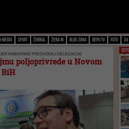
& Mediji
Sport
Žurnal
Žena IN
Blog zona
Depo TV
FOTO
24 
DEP
MIJER MAĐARSKE PREDVODILI DELEGACIJE
ajmu poljoprivrede u Novom
d BiH