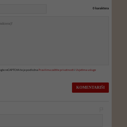
0
karaktera
oogle reCAPTCHA te je podložna
Pravilima zaštite privatnosti
i
Uvjetima usluge