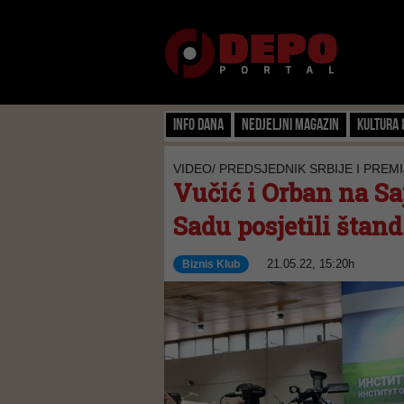
Info dana
Nedjeljni magazin
Kultura 
VIDEO/ PREDSJEDNIK SRBIJE I PRE
Vučić i Orban na S
Sadu posjetili štan
21.05.22, 15:20h
Biznis Klub