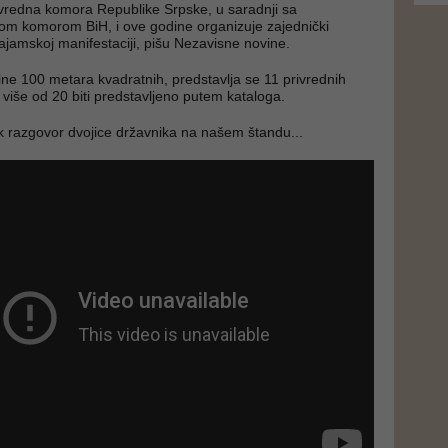
vredna komora Republike Srpske, u saradnji sa
om komorom BiH, i ove godine organizuje zajednički
ajamskoj manifestaciji, pišu Nezavisne novine.
ne 100 metara kvadratnih, predstavlja se 11 privrednih
 više od 20 biti predstavljeno putem kataloga.
k razgovor dvojice državnika na našem štandu...