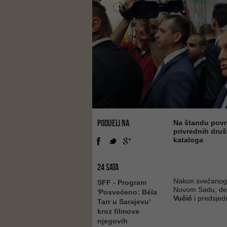
PODIJELI NA
Na štandu površ
privrednih druš
kataloga
24 SATA
Nakon svečanog 
SFF - Program
Novom Sadu, dele
'Posvećeno: Béla
Vučić
i predsje
Tarr u Sarajevu'
kroz filmove
njegovih