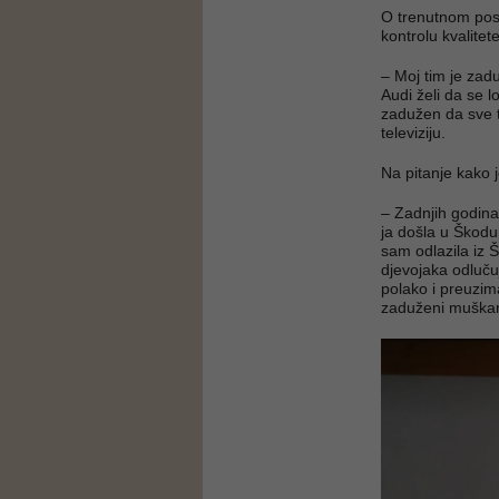
O trenutnom posl
kontrolu kvalitete
– Moj tim je zad
Audi želi da se l
zadužen da sve t
televiziju.
Na pitanje kako 
– Zadnjih godina
ja došla u Škodu
sam odlazila iz Š
djevojaka odluču
polako i preuzima
zaduženi muškarc