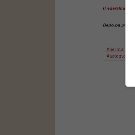
(
Federalna.ba
,
Depo.ba
pratite
#Selma Kuno
#automobili