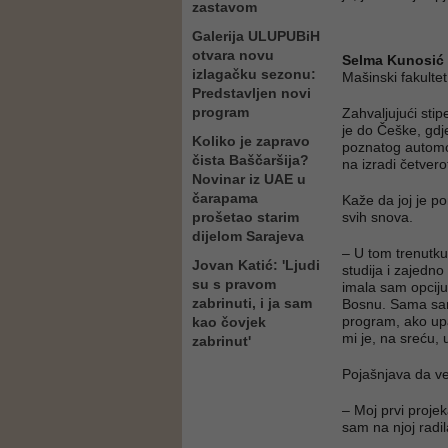
zastavom
Galerija ULUPUBiH
otvara novu
Selma Kunosić
izlagačku sezonu:
Mašinski fakultet
Predstavljen novi
program
Zahvaljujući stip
je do Češke, gdje
Koliko je zapravo
poznatog automo
čista Baščaršija?
na izradi četver
Novinar iz UAE u
čarapama
Kaže da joj je p
prošetao starim
svih snova.
dijelom Sarajeva
– U tom trenutku
Jovan Katić: 'Ljudi
studija i zajedno
su s pravom
imala sam opciju
zabrinuti, i ja sam
Bosnu. Sama sam 
program, ako up
kao čovjek
mi je, na sreću, 
zabrinut'
Pojašnjava da ve
– Moj prvi projek
sam na njoj radi