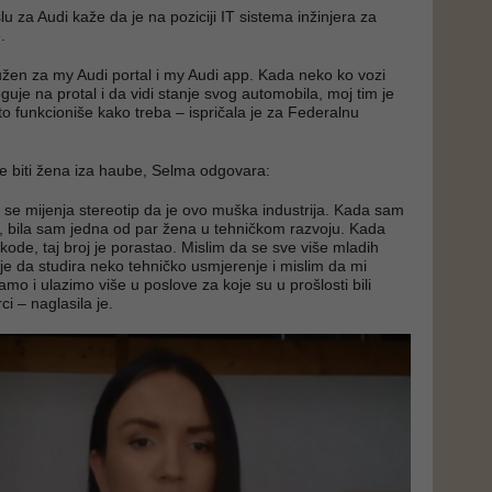
u za Audi kaže da je na poziciji IT sistema inžinjera za
.
užen za my Audi portal i my Audi app. Kada neko ko vozi
oguje na protal i da vidi stanje svog automobila, moj tim je
o funkcioniše kako treba – ispričala je za Federalnu
je biti žena iza haube, Selma odgovara:
 se mijenja stereotip da je ovo muška industrija. Kada sam
, bila sam jedna od par žena u tehničkom razvoju. Kada
kode, taj broj je porastao. Mislim da se sve više mladih
je da studira neko tehničko usmjerenje i mislim da mi
mo i ulazimo više u poslove za koje su u prošlosti bili
i – naglasila je.