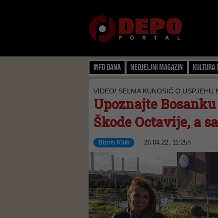
Info dana
Nedjeljni magazin
Kultura 
VIDEO/ SELMA KUNOSIĆ O USPJEHU 
Upoznajte Bosanku k
Škode Octavije, a s
26.04.22, 11:25h
Biznis Klub