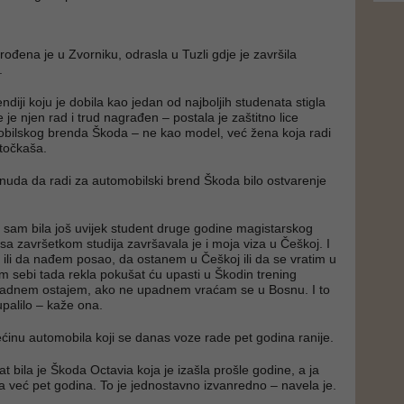
rođena je u Zvorniku, odrasla u Tuzli gdje je završila
.
endiji koju je dobila kao jedan od najboljih studenata stigla
 je njen rad i trud nagrađen – postala je zaštitno lice
bilskog brenda Škoda – ne kao model, već žena koja radi
otočkaša.
onuda da radi za automobilski brend Škoda bilo ostvarenje
 sam bila još uvijek student druge godine magistarskog
 sa završetkom studija završavala je i moja viza u Češkoj. I
 ili da nađem posao, da ostanem u Češkoj ili da se vratim u
sebi tada rekla pokušat ću upasti u Škodin trening
adnem ostajem, ako ne upadnem vraćam se u Bosnu. I to
upalilo – kaže ona.
ćinu automobila koji se danas voze rade pet godina ranije.
at bila je Škoda Octavia koja je izašla prošle godine, a ja
la već pet godina. To je jednostavno izvanredno – navela je.