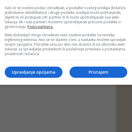
Vaši će se osobni podaci obrađivati, a podatke s vašeg uređaja (kolačiće,
 DEPO PORTAL/md)
jedinstvene identifikatore i druge podatke uređaja) može pohranjivati,
dijeliti te im pristupati 241 partner ili ih može upotrebljavati ova web-
lokacija. Mi i naši partneri možemo upotrebljavati precizne podatke o
 putem društvenih mreža
Twitter
i
Facebook
geolociranju.
Popis partnera.
Neki dobavljači mogu obrađivati vaše osobne podatke na temelju
legitimnog interesa. Ako se ne slažete s tim, u nastavku možete upravljati
svojim opcijama. Potražite vezu pri dnu ove stranice ili na izborniku web-
sić
#škoda
#automobilska industrija
lokacije za upravljanje pristankom ili povlačenje pristanka u postavkama
privatnosti i kolačića.
#Češka
#tuzla
#audi
Upravljanje opcijama
Pristajem