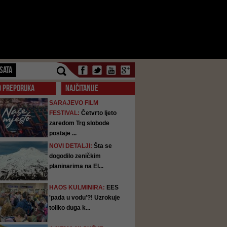
SATA
O PREPORUKA
NAJČITANIJE
SARAJEVO FILM
FESTIVAL:
Četvrto ljeto
zaredom Trg slobode
postaje ...
NOVI DETALJI:
Šta se
dogodilo zeničkim
planinarima na El...
HAOS KULMINIRA:
EES
'pada u vodu'?! Uzrokuje
toliko duga k...