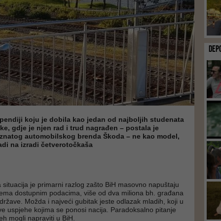
DEP
ipendiji koju je dobila kao jedan od najboljih studenata
ke, gdje je njen rad i trud nagrađen – postala je
poznatog automobilskog brenda Škoda – ne kao model,
adi na izradi četverotočkaša
ituacija je primarni razlog zašto BiH masovno napuštaju
Prema dostupnim podacima, više od dva miliona bh. građana
države. Možda i najveći gubitak jeste odlazak mladih, koji u
ve uspjehe kojima se ponosi nacija. Paradoksalno pitanje
pjeh mogli napraviti u BiH.