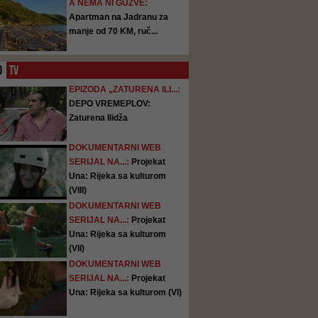
A NEMA NI GUŽVE:
Apartman na Jadranu za
manje od 70 KM, ruč...
O
TV
EPIZODA „ZATURENA ILI...:
DEPO VREMEPLOV:
Zaturena Ilidža
DOKUMENTARNI WEB
SERIJAL NA...:
Projekat
Una: Rijeka sa kulturom
(VIII)
DOKUMENTARNI WEB
SERIJAL NA...:
Projekat
Una: Rijeka sa kulturom
(VII)
DOKUMENTARNI WEB
SERIJAL NA...:
Projekat
Una: Rijeka sa kulturom (VI)