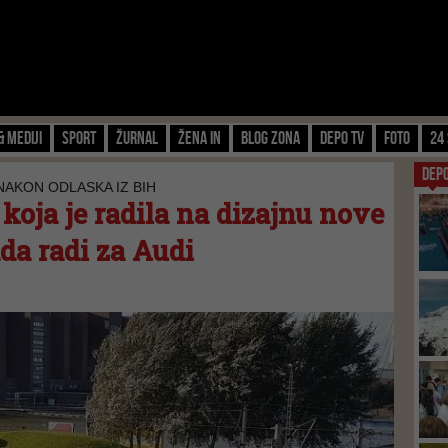
& Mediji
Sport
Žurnal
Žena IN
Blog zona
Depo TV
FOTO
24 
DEP
NAKON ODLASKA IZ BIH
oja je radila na dizajnu nove
ada radi za Audi