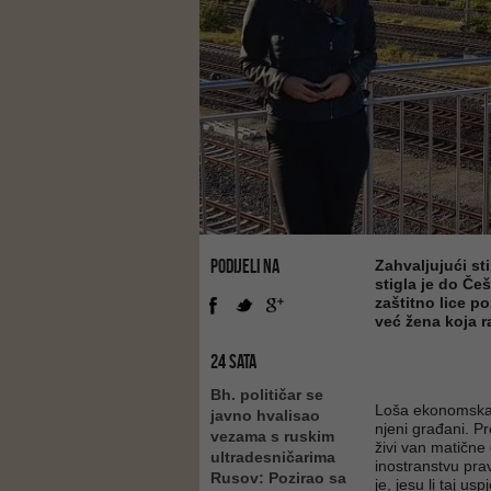
PODIJELI NA
Zahvaljujući st
stigla je do Češ
zaštitno lice 
već žena koja r
24 SATA
Bh. političar se
Loša ekonomska s
javno hvalisao
njeni građani. 
vezama s ruskim
živi van matične 
ultradesničarima
inostranstvu pra
Rusov: Pozirao sa
je, jesu li taj us