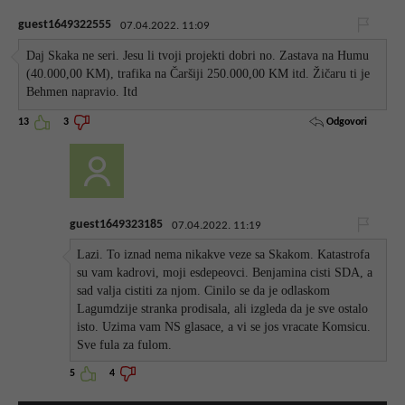
guest1649322555
07.04.2022. 11:09
Daj Skaka ne seri. Jesu li tvoji projekti dobri no. Zastava na Humu
(40.000,00 KM), trafika na Čaršiji 250.000,00 KM itd. Žičaru ti je
Behmen napravio. Itd
Odgovori
13
3
guest1649323185
07.04.2022. 11:19
Lazi. To iznad nema nikakve veze sa Skakom. Katastrofa
su vam kadrovi, moji esdepeovci. Benjamina cisti SDA, a
sad valja cistiti za njom. Cinilo se da je odlaskom
Lagumdzije stranka prodisala, ali izgleda da je sve ostalo
isto. Uzima vam NS glasace, a vi se jos vracate Komsicu.
Sve fula za fulom.
5
4