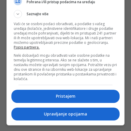
Pohrana i/ili pristup podacima na uređaju
Saznajte više
Vaši će se osobni podaci obrađivati, a podatke s vašeg
uređaja (kolačiće, jedinstvene identifikatore i druge podatke
uređaja) može pohranjivati, dijeliti te im pristupati 241 partner
ili ih može upotrebljavati ova web-lokacija. Mi i naši partneri
možemo upotrebljavati precizne podatke o geolociranju.
Popis partnera.
Neki dobavljači mogu obrađivati vaše osobne podatke na
temelju legitimnog interesa. Ako se ne slažete s tim, u
nastavku možete upravljati svojim opcijama. Potražite vezu pri
dnu ove stranice ili na izborniku web-lokacije za upravljanje
pristankom ili povlačenje pristanka u postavkama privatnosti i
kolačića.
Pristajem
Upravljanje opcijama