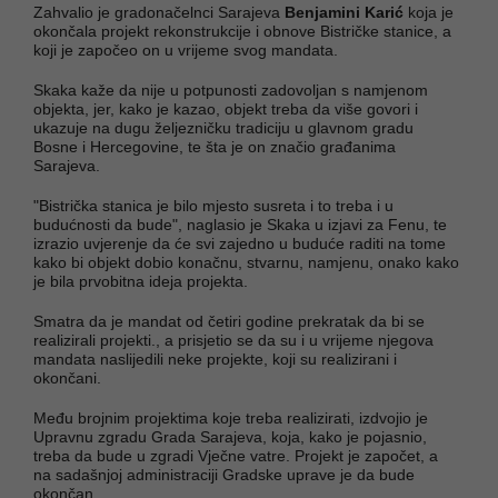
Zahvalio je gradonačelnci Sarajeva
Benjamini Karić
koja je
okončala projekt rekonstrukcije i obnove Bistričke stanice, a
koji je započeo on u vrijeme svog mandata.
Skaka kaže da nije u potpunosti zadovoljan s namjenom
objekta, jer, kako je kazao, objekt treba da više govori i
ukazuje na dugu željezničku tradiciju u glavnom gradu
Bosne i Hercegovine, te šta je on značio građanima
Sarajeva.
"Bistrička stanica je bilo mjesto susreta i to treba i u
budućnosti da bude", naglasio je Skaka u izjavi za Fenu, te
izrazio uvjerenje da će svi zajedno u buduće raditi na tome
kako bi objekt dobio konačnu, stvarnu, namjenu, onako kako
je bila prvobitna ideja projekta.
Smatra da je mandat od četiri godine prekratak da bi se
realizirali projekti., a prisjetio se da su i u vrijeme njegova
mandata naslijedili neke projekte, koji su realizirani i
okončani.
Među brojnim projektima koje treba realizirati, izdvojio je
Upravnu zgradu Grada Sarajeva, koja, kako je pojasnio,
treba da bude u zgradi Vječne vatre. Projekt je započet, a
na sadašnjoj administraciji Gradske uprave je da bude
okončan.