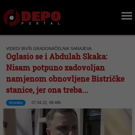
VIDEO/ BIVŠI GRADONAČELNIK SARAJEVA
Oglasio se i Abdulah Skaka:
Nisam potpuno zadovoljan
namjenom obnovljene Bistričke
stanice, jer ona treba...
07.04.22, 09:49h
Hronika