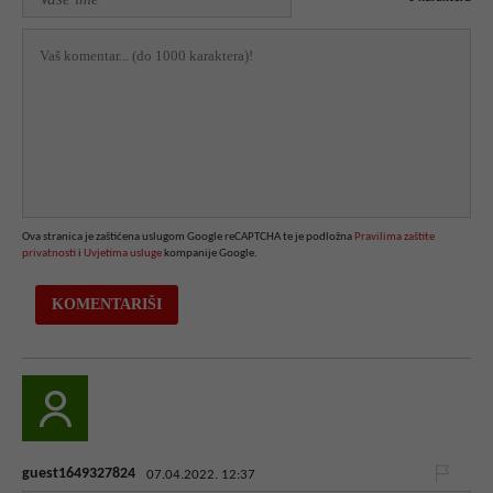
Ova stranica je zaštićena uslugom Google reCAPTCHA te je podložna
Pravilima zaštite
privatnosti
i
Uvjetima usluge
kompanije Google.
guest1649327824
07.04.2022. 12:37