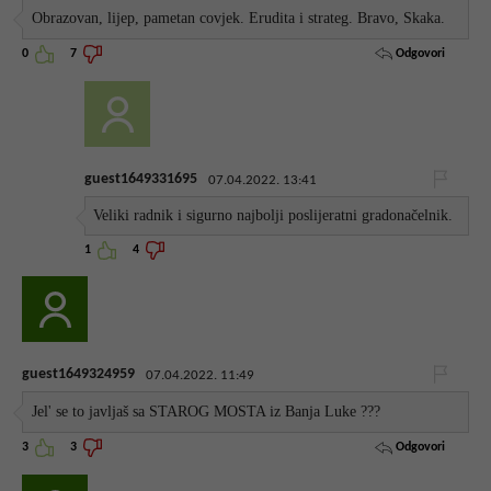
Obrazovan, lijep, pametan covjek. Erudita i strateg. Bravo, Skaka.
Odgovori
0
7
guest1649331695
07.04.2022. 13:41
Veliki radnik i sigurno najbolji poslijeratni gradonačelnik.
1
4
guest1649324959
07.04.2022. 11:49
Jel' se to javljaš sa STAROG MOSTA iz Banja Luke ???
Odgovori
3
3