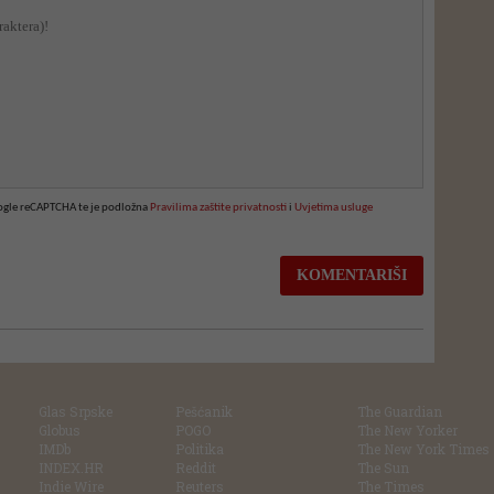
oogle reCAPTCHA te je podložna
Pravilima zaštite privatnosti
i
Uvjetima usluge
Glas Srpske
Pešćanik
The Guardian
Globus
POGO
The New Yorker
IMDb
Politika
The New York Times
INDEX.HR
Reddit
The Sun
Indie Wire
Reuters
The Times