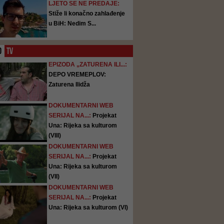
LJETO SE NE PREDAJE:
Stiže li konačno zahlađenje
u BiH: Nedim S...
O
TV
EPIZODA „ZATURENA ILI...:
DEPO VREMEPLOV:
Zaturena Ilidža
DOKUMENTARNI WEB
SERIJAL NA...:
Projekat
Una: Rijeka sa kulturom
(VIII)
DOKUMENTARNI WEB
SERIJAL NA...:
Projekat
Una: Rijeka sa kulturom
(VII)
DOKUMENTARNI WEB
SERIJAL NA...:
Projekat
Una: Rijeka sa kulturom (VI)