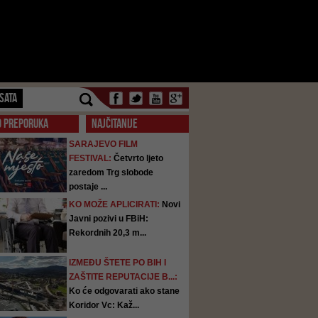
SATA
O PREPORUKA
NAJČITANIJE
SARAJEVO FILM
FESTIVAL:
Četvrto ljeto
zaredom Trg slobode
postaje ...
KO MOŽE APLICIRATI:
Novi
Javni pozivi u FBiH:
Rekordnih 20,3 m...
IZMEĐU ŠTETE PO BIH I
ZAŠTITE REPUTACIJE B...:
Ko će odgovarati ako stane
Koridor Vc: Kaž...