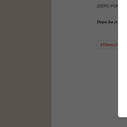
(DEPO PORTAL
Depo.ba
pratite
#Džemila Ba