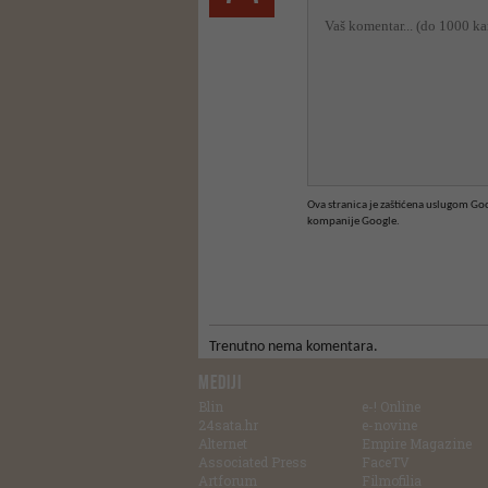
Ova stranica je zaštićena uslugom G
kompanije Google.
Trenutno nema komentara.
MEDIJI
Blin
e-! Online
24sata.hr
e-novine
Alternet
Empire Magazine
Associated Press
FaceTV
Artforum
Filmofilia