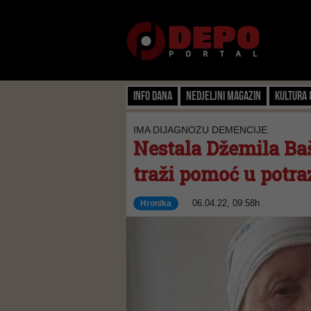
Info dana
Nedjeljni magazin
Kultura 
IMA DIJAGNOZU DEMENCIJE
Nestala Džemila Baši
traži pomoć u potra
06.04.22, 09:58h
Hronika