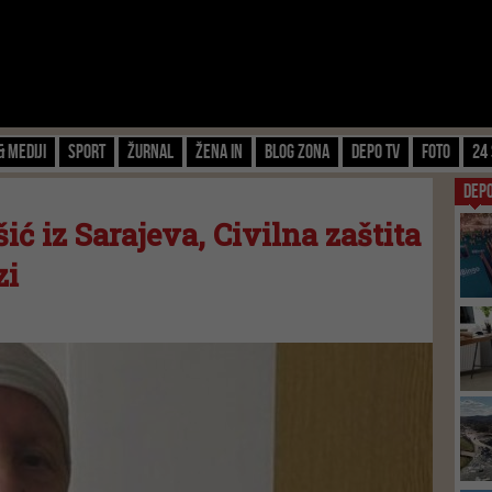
& Mediji
Sport
Žurnal
Žena IN
Blog zona
Depo TV
FOTO
24 
DEP
ć iz Sarajeva, Civilna zaštita
zi