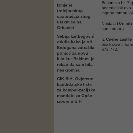
Bosanska br. 7 gd
Izmjene
ponedjeljak oko 
trolejbuskog
laganu tamnu ja
saobraćaja zbog
utakmice na
Nestala Džemila 
Grbavici
centimetara.
Sebija Izetbegović
Iz Civilne zaštit
otkrila kako je od
bilo kakva inform
Erdogana zatražila
672 772.
pomoć za novu
kliniku: Bakir mi je
rekao da sam bila
neskromna
CIK BiH: Ovjerene
kandidatske liste
za kompenzacijske
mandate za Opće
izbore u BiH