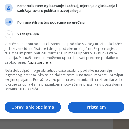
Personalizirano oglašavanje i sadržaj, mjerenje oglašavanja i
/md)
sadržaja, uvidi u publiku i razvoj usluga
Pohrana i/ili pristup podacima na uređaju
 putem društvenih mreža
Twitter
i
Facebook
Saznajte više
Vaši će se osobni podaci obrađivati, a podatke s vašeg uređaja (kolačiće,
šić
#nestala
#gss
jedinstvene identifikatore i druge podatke uređaja) može pohranjivati,
dijeliti te im pristupati 241 partner ili ih može upotrebljavati ova web-
lokacija. Mi i naši partneri možemo upotrebljavati precizne podatke o
geolociranju.
Popis partnera.
Neki dobavljači mogu obrađivati vaše osobne podatke na temelju
legitimnog interesa. Ako se ne slažete s tim, u nastavku možete upravljati
svojim opcijama. Potražite vezu pri dnu ove stranice ili na izborniku web-
lokacije za upravljanje pristankom ili povlačenje pristanka u postavkama
privatnosti i kolačića.
Upravljanje opcijama
Pristajem