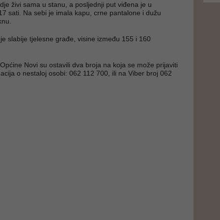
je živi sama u stanu, a posljednji put viđena je u
17 sati. Na sebi je imala kapu, crne pantalone i dužu
knu.
je slabije tjelesne građe, visine između 155 i 160
e Općine Novi su ostavili dva broja na koja se može prijaviti
acija o nestaloj osobi: 062 112 700, ili na Viber broj 062