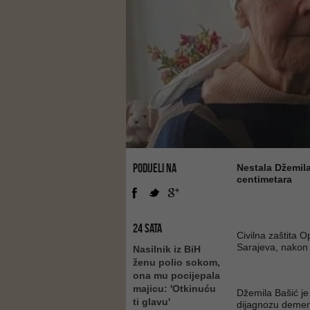
PODIJELI NA
Nestala Džemila
centimetara
24 SATA
Civilna zaštita 
Sarajeva, nakon 
Nasilnik iz BiH
ženu polio sokom,
ona mu pocijepala
majicu: 'Otkinuću
Džemila Bašić je
ti glavu'
dijagnozu demenc