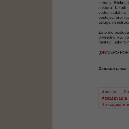
zemalja Bliskog 
sektoru. Takođe
vodoinstalatera i
postojeći broj ra
usluga višestru
Zato dio posloda
privredi u RS, ir
nastavi, uskoro 
(
DW
/DEPO POR
Depo.ba
pratite
#posao
#r
#zanimanja
#nezaposlen