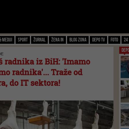
& Mediji
Sport
Žurnal
Žena IN
Blog zona
Depo TV
FOTO
24 
DEP
DE
oš radnika iz BiH: 'Imamo
o radnika'... Traže od
a, do IT sektora!