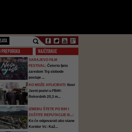
SATA
O PREPORUKA
NAJČITANIJE
SARAJEVO FILM
FESTIVAL:
Četvrto ljeto
zaredom Trg slobode
postaje ...
KO MOŽE APLICIRATI:
Novi
Javni pozivi u FBiH:
Rekordnih 20,3 m...
IZMEĐU ŠTETE PO BIH I
ZAŠTITE REPUTACIJE B...:
Ko će odgovarati ako stane
Koridor Vc: Kaž...