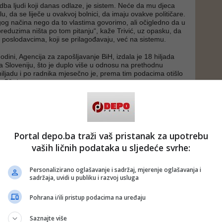
ba ljudi koji danas odlaze, je sistem. Neće da mu djeca
u, da se liječe u ovakvoj bolnici, da imaju ovakve političare.
g načina nego da to vlastima govorimo, ali očigledno da u
preduzima ništa po tom pitanju“, kaže Trivić, uz opasku, da
a poslodavcima, koji se prilagođavaju, već na sistemu.
dini, Agencija za zapošljavanje BiH, izdala je 18 hiljada
a Sloveniju, što je duplo više u odnosu na prethodnu
iljadu i po radnika mjesečno je, prema tim podacima otišlo
je 50 dnevno.
ji traže svi: od mesne i građevinske industrije do IT
 njih već imaju radnike iz zemalja zapadnog Balkana, čijim
jni.
Portal depo.ba traži vaš pristanak za upotrebu
vaših ličnih podataka u sljedeće svrhe:
izvodnji, sa tri smjene, plata je oko 1000 eura. Sa četiri
0. Nudimo ugovor na godinu dana i stabilno preduzeće,
prekinuti radni odnos sa vama", kaže
Danijel Pejašinović
,
Personalizirano oglašavanje i sadržaj, mjerenje oglašavanja i
je Trelleborga iz Kranja, koja je prije nekoliko godina
sadržaja, uvidi u publiku i razvoj usluga
 vlasnik kompanije „Sava".
Pohrana i/ili pristup podacima na uređaju
i prije nekoliko godina, kažu da se nisu pokajali. Među njima
 koji je na sličnom sajmu u Banjaluci dogovorio posao u
Saznajte više
adu mesa od divljači „Nimrod“, iz Škofja Loke.