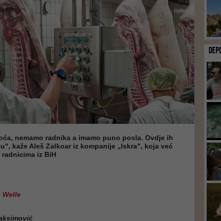
DEP
ća, nemamo radnika a imamo puno posla. Ovdje ih
tu", kaže Aleš Zalkoar iz kompanije „Iskra", koja već
 radnicima iz BiH
 Welle
aksimović