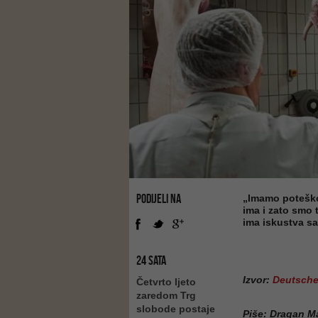
PODIJELI NA
„Imamo poteško
ima i zato smo 
ima iskustva sa
24 SATA
Izvor:
Deutsche
Četvrto ljeto
zaredom Trg
slobode postaje
Piše: Dragan M