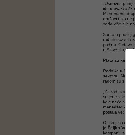
„Osnovna primjed
idu u ovakvu škol
Mi nemamo drugo
družavi niko ne 
sada više nije n
Samo u prošloj go
radnih dozvola z
godinu. Gotovo h
u Sloveniju, što 
Plata za knap
Radnike u Sloveni
sektora. Neki od
radom su zadovol
„Za radnika u pro
smjene, oko 110
koje neće sutra 
menadžer komapni
postala većinski
Oni koji su otišl
je
Željko Vučić
,
kompaniji za obr