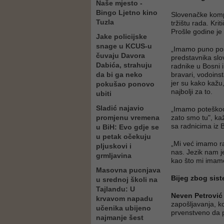
Naše mjesto -
Bingo Ljetno kino
Slovenačke kompa
Tuzla
tržištu rada. Kri
Prošle godine je 
Jake policijske
snage u KCUS-u
„Imamo puno posl
čuvaju Davora
predstavnika slo
Dabića, strahuju
radnike u Bosni 
da bi ga neko
bravari, vodoinst
jer su kako kažu,
pokušao ponovo
najbolji za to.
ubiti
Sladić najavio
„Imamo poteškoć
promjenu vremena
zato smo tu", k
sa radnicima iz 
u BiH: Evo gdje se
u petak očekuju
„Mi već imamo rad
pljuskovi i
nas. Jezik nam j
grmljavina
kao što mi imamo
Masovna pucnjava
Bijeg zbog sis
u srednoj školi na
Tajlandu: U
Neven Petrović
krvavom napadu
zapošljavanja, k
učenika ubijeno
prvenstveno da p
najmanje šest