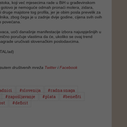
istoka, koji već mjesecima rade u BiH u građevinskom
, gotovo je nemoguće odmah pronaći molera, zidara,
li druge majstore tog profila, jer je obim posla prevelik za
dnika, zbog čega je u zadnje dvije godine, cijena svih ovih
ko povećana.
vaca, uoči današnje manifestacije izbora najuspješnijih u
onično poručuje vlastima da će, ukoliko se ovaj trend
nagrade uručivati slovenačkim poslodavcima.
TAL/ad)
 putem društvenih mreža
Twitter
i
Facebook
adnici
#slovenija
#radna snaga
#zapošljavanje
#plata
#benefiti
ost
#deficit