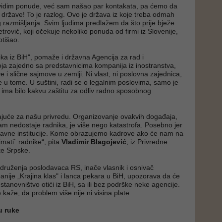
idim ponude, već sam našao par kontakata, pa ćemo da
z države! To je razlog. Ovo je država iz koje treba odmah
g razmišljanja. Svim ljudima predlažem da što prije bježe
rović, koji očekuje nekoliko ponuda od firmi iz Slovenije,
otišao.
ika iz BiH", pomaže i državna Agencija za rad i
oja zajedno sa predstavnicima kompanija iz inostranstva,
 i slične sajmove u zemlji. Ni vlast, ni poslovna zajednica,
e u tome. U suštini, radi se o legalnim poslovima, samo je
st ima bilo kakvu zaštitu za odliv radno sposobnog
ajuće za našu privredu. Organizovanje ovakvih događaja,
 nedostaje radnika, je više nego katastrofa. Posebno jer
žavne institucije. Kome obrazujemo kadrove ako će nam na
mati` radnike“, pita
Vladimir Blagojević
, iz Privredne
e Srpske.
Udruženja poslodavaca RS, inače vlasnik i osnivač
nije „Krajina klas" i lanca pekara u BiH, upozorava da će
tanovništvo otići iz BiH, sa ili bez podrške neke agencije.
 kaže, da problem više nije ni visina plate.
u ruke