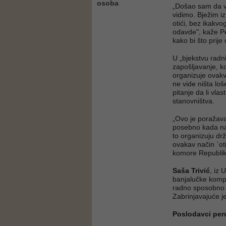
osoba
„Došao sam da v
vidimo. Bježim i
otići, bez ikakvo
odavde", kaže Pet
kako bi što prije 
U „bjekstvu radn
zapošljavanje, k
organizuje ovakve
ne vide ništa loš
pitanje da li vla
stanovništva.
„Ovo je poražav
posebno kada nam
to organizuju dr
ovakav način `oti
komore Republik
Saša Trivić
, iz 
banjalučke kompa
radno sposobno s
Zabrinjavajuće je
Poslodavci per