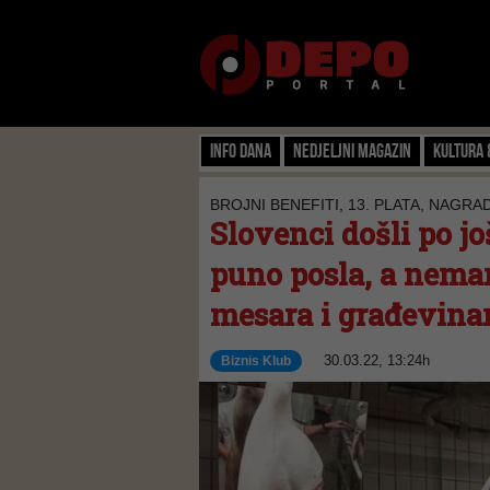
Info dana
Nedjeljni magazin
Kultura 
BROJNI BENEFITI, 13. PLATA, NAGRA
Slovenci došli po j
puno posla, a nemam
mesara i građevinar
30.03.22, 13:24h
Biznis Klub