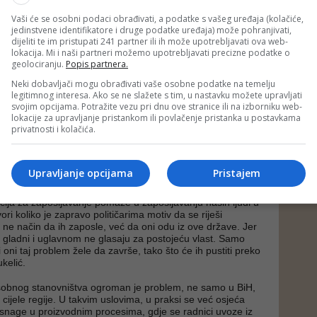
Vaši će se osobni podaci obrađivati, a podatke s vašeg uređaja (kolačiće,
e sam došao ovdje na sajam, dogovorio sve i otišao tamo kod
jedinstvene identifikatore i druge podatke uređaja) može pohranjivati,
 sam svim uslovima. Prije toga sam radio u mesnim
dijeliti te im pristupati 241 partner ili ih može upotrebljavati ova web-
e, gdje su plate kasnile i po nekoliko mjeseci, doprinosi
lokacija. Mi i naši partneri možemo upotrebljavati precizne podatke o
ni. Sada su bolji uslovi rada višestruko“, priča Željko, čiji
geolociranju.
Popis partnera.
i kaže, da nažalost mladi ljudi vole samo da jedu meso, ali
uju.
Neki dobavljači mogu obrađivati vaše osobne podatke na temelju
legitimnog interesa. Ako se ne slažete s tim, u nastavku možete upravljati
poslenosti iseljavanjem
svojim opcijama. Potražite vezu pri dnu ove stranice ili na izborniku web-
lokacije za upravljanje pristankom ili povlačenje pristanka u postavkama
privatnosti i kolačića.
konomske situacije i politčkog sistema, koji posljednjih 30
tnu energiju građanima BiH, ovakav scenario je realan.
g portala Capital,
Siniša Vukelić
, kaže da se zbog toga
lučuje da bude prva generacija onih koji će pomoći svojoj
Upravljanje opcijama
Pristajem
rugom, uređenom sistemu.
ija za zapošljavanje pomaže u zapošljavanju naših ljudi u
ori koliko je zapravo političarima motiv da se riješi
i ne način da ih zaposle, već da oni odu iz ove države. Jer
uti, gladni i uglavnom ne glasaju za postojeću vlast. Samo
oni taj problem žele da završe, tako što će ih pustiti preko
kelić.
sobnog stanovništva ogroman je problem, ne samo u BiH,
cijele regije. U takvim uslovima, u praksi se već osjeća
snage u proizvodnim procesima, gdje se radnici uvoze iz