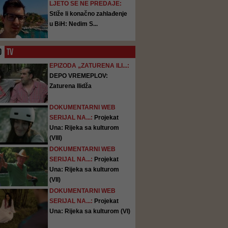
LJETO SE NE PREDAJE:
Stiže li konačno zahlađenje
u BiH: Nedim S...
O
TV
EPIZODA „ZATURENA ILI...:
DEPO VREMEPLOV:
Zaturena Ilidža
DOKUMENTARNI WEB
SERIJAL NA...:
Projekat
Una: Rijeka sa kulturom
(VIII)
DOKUMENTARNI WEB
SERIJAL NA...:
Projekat
Una: Rijeka sa kulturom
(VII)
DOKUMENTARNI WEB
SERIJAL NA...:
Projekat
Una: Rijeka sa kulturom (VI)