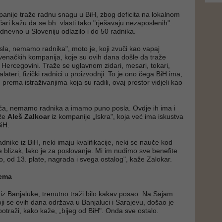
nije traže radnu snagu u BiH, zbog deficita na lokalnom
tičari kažu da se bh. vlasti tako "rješavaju nezaposlenih".
dnevno u Sloveniju odlazilo i do 50 radnika.
a, nemamo radnika", moto je, koji zvuči kao vapaj
venačkih kompanija, koje su ovih dana došle da traže
i Hercegovini. Traže se uglavnom zidari, mesari, tokari,
alateri, fizički radnici u proizvodnji. To je ono čega BiH ima,
 prema istraživanjima koja su radili, ovaj prostor vidjeli kao
a, nemamo radnika a imamo puno posla. Ovdje ih ima i
aže
Aleš Zalkoar
iz kompanije „Iskra", koja već ima iskustva
BiH.
nike iz BiH, neki imaju kvalifikacije, neki se nauče kod
e blizak, lako je za poslovanje. Mi im nudimo sve benefite
, od 13. plate, nagrada i svega ostalog", kaže Zalokar.
tema
iz Banjaluke, trenutno traži bilo kakav posao. Na Sajam
oji se ovih dana održava u Banjaluci i Sarajevu, došao je
otraži, kako kaže, „bijeg od BiH". Onda sve ostalo.