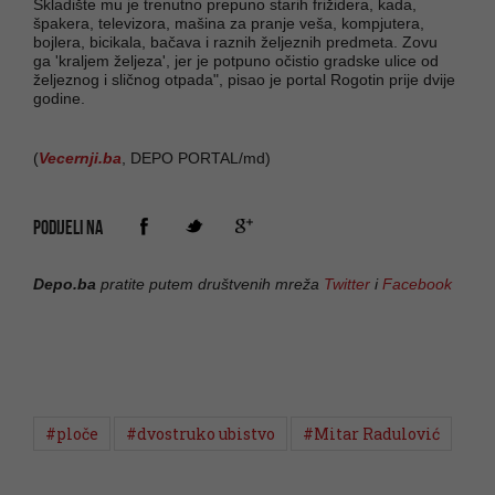
Skladište mu je trenutno prepuno starih frižidera, kada,
špakera, televizora, mašina za pranje veša, kompjutera,
bojlera, bicikala, bačava i raznih željeznih predmeta. Zovu
ga 'kraljem željeza', jer je potpuno očistio gradske ulice od
željeznog i sličnog otpada", pisao je portal Rogotin prije dvije
godine.
(
Vecernji.ba
, DEPO PORTAL/md)
PODIJELI NA
Depo.ba
pratite putem društvenih mreža
Twitter
i
Facebook
#ploče
#dvostruko ubistvo
#Mitar Radulović