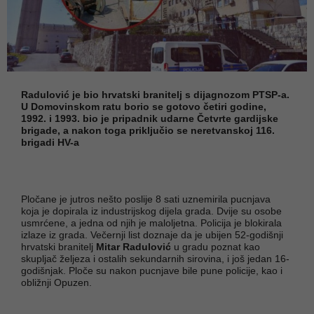
Radulović je bio hrvatski branitelj s dijagnozom PTSP-a.
U Domovinskom ratu borio se gotovo četiri godine,
1992. i 1993. bio je pripadnik udarne Četvrte gardijske
brigade, a nakon toga priključio se neretvanskoj 116.
brigadi HV-a
Pločane je jutros nešto poslije 8 sati uznemirila pucnjava
koja je dopirala iz industrijskog dijela grada. Dvije su osobe
usmrćene, a jedna od njih je maloljetna. Policija je blokirala
izlaze iz grada. Večernji list doznaje da je ubijen 52-godišnji
hrvatski branitelj
Mitar Radulović
u gradu poznat kao
skupljač željeza i ostalih sekundarnih sirovina, i još jedan 16-
godišnjak. Ploče su nakon pucnjave bile pune policije, kao i
obližnji Opuzen.