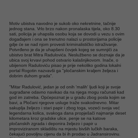
Motiv ubistva navodno je sukob oko nekretnine, tačnije
jednog stana. Vrlo brzo nakon pronalaska tijela, oko 8.30
sati, policija je uhapsila osobu koja se dovodi u vezu s ovim
događajem i ona se trenutno nalazi u prostorijama policije
gdje će se nad njom provesti kriminalističko istraživanje.
Potvrđeno je da je uhapšeni čovjek kojeg se sumnjiči za
ubistvo brat Mitra Radulovića. Neslužbeno se doznaje da je
ubica svoj krvavi pohod ostvario kalašnjikovom. Inače, o
ubijenom Raduloviću pisao je prije nekoliko godina lokalni
portal Rogotin nazvavši ga "pločanskim kraljem željeza i
dobrim duhom grada".
"Mitar Radulović, jedan je od onih 'malih' ljudi koji je svoje
sugrađane odavno navikao da na njega mogu računati kad
god im zatreba. Općepoznat je u gradu zbog posla kojim se
bavi, a Pločani njegove usluge traže svakodnevno. Mitar
sakuplja željezo i stari papir i zbog toga, vozeći svoja već
legendarna kolica, svakoga dana propješači najmanje deset
kilometara kroz gradske ulice, penje se na katove
pločanskih zgrada i deponira željezo i papir u
improviziranom skladištu na mjestu bivših lučkih baraka,
čekajući povoljnu cijenu da bi ih prodao u Jadransirovinu.