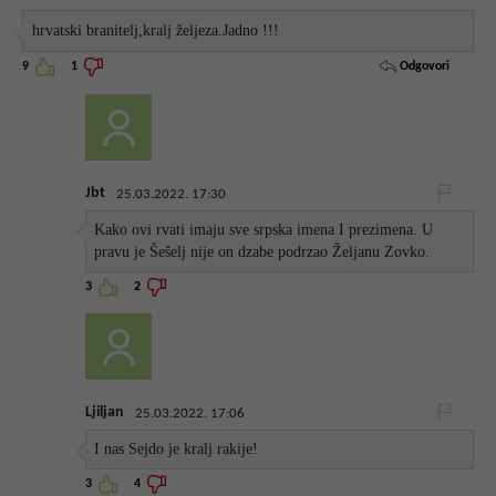
hrvatski branitelj,kralj željeza.Jadno !!!
Odgovori
9
1
Jbt
25.03.2022. 17:30
Kako ovi rvati imaju sve srpska imena I prezimena. U
pravu je Šešelj nije on dzabe podrzao Željanu Zovko.
3
2
Ljiljan
25.03.2022. 17:06
I nas Sejdo je kralj rakije!
3
4