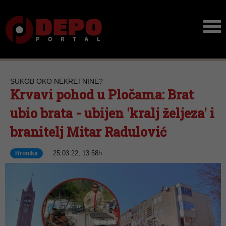
SUKOB OKO NEKRETNINE?
Krvavi pohod u Pločama: Brat
ubio brata - ubijen 'kralj željeza' i
branitelj Mitar Radulović
25.03.22, 13:58h
Hronika