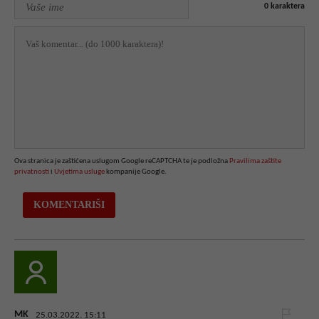
0
karaktera
Ova stranica je zaštićena uslugom Google reCAPTCHA te je podložna
Pravilima zaštite
privatnosti
i
Uvjetima usluge
kompanije Google.
MK
25.03.2022. 15:11