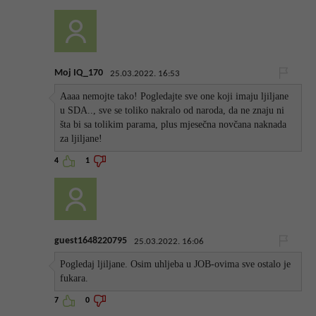
Moj IQ_170
25.03.2022. 16:53
Aaaa nemojte tako! Pogledajte sve one koji imaju ljiljane
u SDA.., sve se toliko nakralo od naroda, da ne znaju ni
šta bi sa tolikim parama, plus mjesečna novčana naknada
za ljiljane!
4
1
guest1648220795
25.03.2022. 16:06
Pogledaj ljiljane. Osim uhljeba u JOB-ovima sve ostalo je
fukara.
7
0