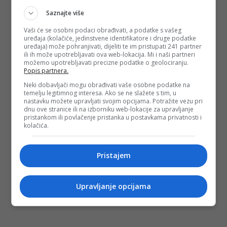
Saznajte više
Vaši će se osobni podaci obrađivati, a podatke s vašeg
uređaja (kolačiće, jedinstvene identifikatore i druge podatke
uređaja) može pohranjivati, dijeliti te im pristupati 241 partner
ili ih može upotrebljavati ova web-lokacija. Mi i naši partneri
možemo upotrebljavati precizne podatke o geolociranju.
Popis partnera.
Neki dobavljači mogu obrađivati vaše osobne podatke na
temelju legitimnog interesa. Ako se ne slažete s tim, u
nastavku možete upravljati svojim opcijama. Potražite vezu pri
dnu ove stranice ili na izborniku web-lokacije za upravljanje
pristankom ili povlačenje pristanka u postavkama privatnosti i
kolačića.
Pristajem
Upravljanje opcijama