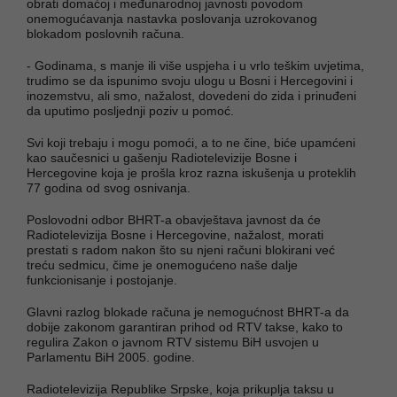
obrati domaćoj i međunarodnoj javnosti povodom
onemogućavanja nastavka poslovanja uzrokovanog
blokadom poslovnih računa.
- Godinama, s manje ili više uspjeha i u vrlo teškim uvjetima,
trudimo se da ispunimo svoju ulogu u Bosni i Hercegovini i
inozemstvu, ali smo, nažalost, dovedeni do zida i prinuđeni
da uputimo posljednji poziv u pomoć.
Svi koji trebaju i mogu pomoći, a to ne čine, biće upamćeni
kao saučesnici u gašenju Radiotelevizije Bosne i
Hercegovine koja je prošla kroz razna iskušenja u proteklih
77 godina od svog osnivanja.
Poslovodni odbor BHRT-a obavještava javnost da će
Radiotelevizija Bosne i Hercegovine, nažalost, morati
prestati s radom nakon što su njeni računi blokirani već
treću sedmicu, čime je onemogućeno naše dalje
funkcionisanje i postojanje.
Glavni razlog blokade računa je nemogućnost BHRT-a da
dobije zakonom garantiran prihod od RTV takse, kako to
regulira Zakon o javnom RTV sistemu BiH usvojen u
Parlamentu BiH 2005. godine.
Radiotelevizija Republike Srpske, koja prikuplja taksu u