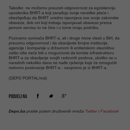
Također, ne možemo preuzeti odgovornost za egzistenciju
uposlenika BHRT-a koji zarađuju svoje nevelike plaće i
obezbjeđuju da BHRT uredno ispunjava sve svoje zakonske
obaveze, dok oni koji trebaju ispunjavati obaveze prema
javnom servisu to ne čine i u tome imaju podršku.
Pozivamo osnivača BHRT-a, ali i druge nivoe vlasti u BiH, da
preuzmu odgovornost i da obavijeste brojne institucije,
agencije i kompanije u državnom ili entitetskom vlasništvu
zašto više neće biti u mogućnosti da koriste infrastrukturu
BHRT-a za obavljanje svojih redovnih poslova, ukoliko se u
narednih nekoliko dana ne nađe rješenje koje će omogućiti
redovno poslovanje BHRT-a - saopćeno je iz BHRT-a.
(DEPO PORTAL/md)
PODIJELI NA
Depo.ba
pratite putem društvenih mreža
Twitter
i
Facebook