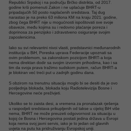
Republici Srpskoj i na području Brčko distrikta, od 2017.
godine krši pomenuti Zakon i ne uplaćuje BHRT-u
pripadajućih 50 posto naplaćenih sredstava. Taj dug
narastao je na preko 63 miliona KM na kraju 2021. godine,
zbog čega BHRT nije u mogućnosti ispoštovati sve svoje
obaveze, među kojima su i redovno plaćanje poreza i
doprinosa za penzijsko i zdravstveno osiguranje svojim
zaposlenicima.
Iako su svi relevantni nivoi vlasti, predstavnici međunarodnih
institucija u BiH, Poreska uprava Federacije upoznati sa
ovim problemom, sa zakonskom pozicijom BHRT-a koja
nema direktan dodir sa svojim izvornim prihodima, kao i sa
tim da svoja prava tražimo sudskom putem, račun BHRT-a
je blokiran već treći put u zadnjih godinu dana.
S obzirom na trenutnu situaciju moglo bi se desiti da je ovo
posljednja blokada, blokada koju Radiotelevizija Bosne i
Hercegovine neće preživjeti.
Ukoliko se to zaista desi, a vremena za pronalazak rješenja
u raspodjeli sredstava prikupljenih od takse u cijeloj BiH više
nema, BHRT ne može preuzeti odgovornost za situaciju u
kojoj će Bosna i Hercegovina postati jedina država u Evropi
koja nema svoj javni servis, iako je to jedan od glavnih
uvjeta na putu ka pridruživanju Evropskoj uniji.