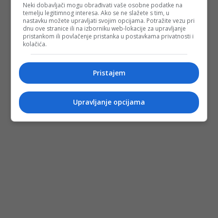
Neki dobavljači mogu obrađivati vaše osobne podatke na
temelju legitimnog interesa. Ako se ne slažete s tim, u
nastavku možete upravljati svojim opcijama. Potražite vezu pri
dnu ove stranice ili na izborniku web-lokacije za upravljanje
pristankom ili povlačenje pristanka u postavkama privatnosti i
kolačića.
Pristajem
Upravljanje opcijama