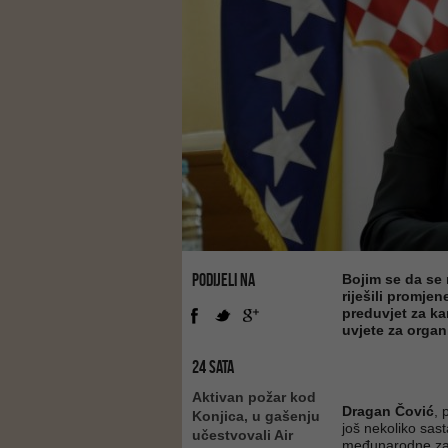
PODIJELI NA
Bojim se da se
riješili promje
preduvjet za k
uvjete za organ
24 SATA
Aktivan požar kod
Dragan Čović
, 
Konjica, u gašenju
još nekoliko sas
učestvovali Air
međunarodne zaje