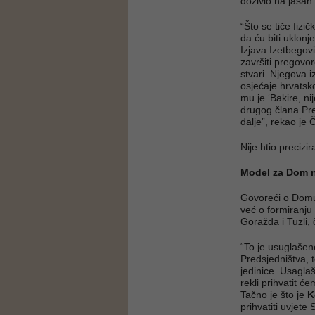
doživio na jasan 
“Što se tiče fizi
da ću biti uklonj
Izjava Izetbegov
završiti pregovo
stvari. Njegova i
osjećaje hrvatsk
mu je ‘Bakire, nij
drugog člana Pre
dalje”, rekao je 
Nije htio precizi
Model za Dom 
Govoreći o Domu
već o formiranju 
Goražda i Tuzli, č
“To je usuglašen
Predsjedništva, t
jedinice. Usagla
rekli prihvatit ć
Tačno je što je
K
prihvatiti uvje