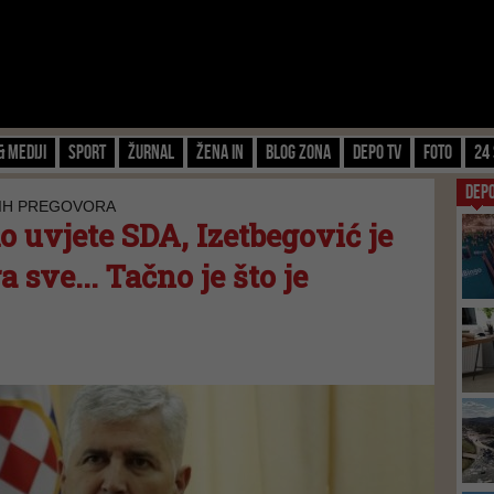
& Mediji
Sport
Žurnal
Žena IN
Blog zona
Depo TV
FOTO
24 
DEP
LIH PREGOVORA
o uvjete SDA, Izetbegović je
 sve... Tačno je što je