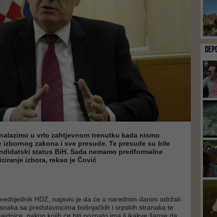
DEP
 nalazimo u vrlo zahtjevnom trenutku kada nismo
ne izbornog zakona i sve presude. Te presude su bile
andidatski status BiH. Sada nemamo predformalne
iziranje izbora, rekao je Čović
predsjednik HDZ, najavio je da će u narednim danim održati
tanaka sa predstavnicima bošnjačkih i srpskih stranaka te
dnice, nakon kojih će biti poznato ima li ikakve šanse da