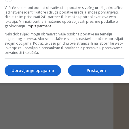
Vaši će se osobni podaci obrađivati, a podatke s vašeg uređaja (kolačiće,
jedinstvene identifikatore i druge podatke uređaja) može pohranjivati,
dijeliti te im pristupati 241 partner ili ih može upotrebljavati ova web-
lokacija. Mi i naši partneri možemo upotrebljavati precizne podatke o
geolociranju.
Popis partnera.
Neki dobavljači mogu obrađivati vaše osobne podatke na temelju
legitimnog interesa. Ako se ne slažete s tim, u nastavku možete upravljati
svojim opcijama. Potražite vezu pri dnu ove stranice ili na izborniku web-
lokacije za upravljanje pristankom ili povlačenje pristanka u postavkama
privatnosti i kolačića.
Upravljanje opcijama
Pristajem