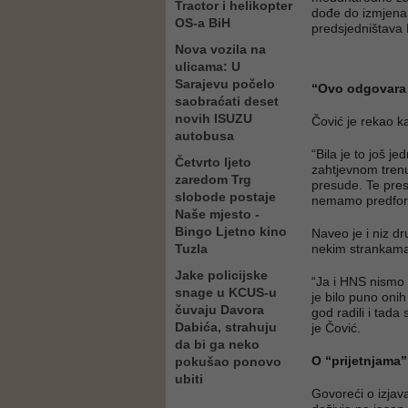
Tractor i helikopter
dođe do izmjena 
OS-a BiH
predsjedništava 
Nova vozila na
ulicama: U
Sarajevu počelo
“Ovo odgovara
saobraćati deset
novih ISUZU
Čović je rekao k
autobusa
“Bila je to još 
Četvrto ljeto
zahtjevnom trenu
zaredom Trg
presude. Te pres
slobode postaje
nemamo predforma
Naše mjesto -
Bingo Ljetno kino
Naveo je i niz dr
Tuzla
nekim strankam
Jake policijske
“Ja i HNS nismo 
snage u KCUS-u
je bilo puno onih 
čuvaju Davora
god radili i tad
Dabića, strahuju
je Čović.
da bi ga neko
O “prijetnjama”
pokušao ponovo
ubiti
Govoreći o izja