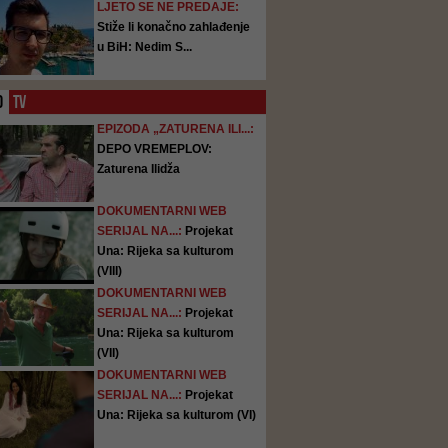
LJETO SE NE PREDAJE:
Stiže li konačno zahlađenje
u BiH: Nedim S...
O
TV
EPIZODA „ZATURENA ILI...:
DEPO VREMEPLOV:
Zaturena Ilidža
DOKUMENTARNI WEB
SERIJAL NA...:
Projekat
Una: Rijeka sa kulturom
(VIII)
DOKUMENTARNI WEB
SERIJAL NA...:
Projekat
Una: Rijeka sa kulturom
(VII)
DOKUMENTARNI WEB
SERIJAL NA...:
Projekat
Una: Rijeka sa kulturom (VI)