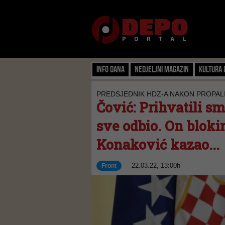
Info dana
Nedjeljni magazin
Kultura 
PREDSJEDNIK HDZ-A NAKON PROPA
Čović: Prihvatili sm
sve odbio. On blokira
Konaković kazao...
22.03.22, 13:00h
Front