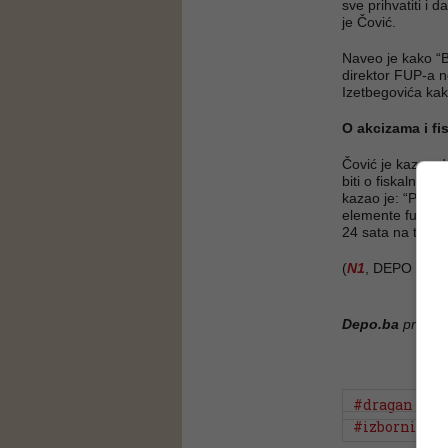
sve prihvatiti i d
je Čović.
Naveo je kako “B
direktor FUP-a ne
Izetbegovića kak
O akcizama i f
Čović je kazao d
biti o fiskalnom 
kazao je: “Pratit
elemente funkcion
24 sata na tome
(
N1
, DEPO POR
Depo.ba
pratite
#dragan čovi
#izborni zak