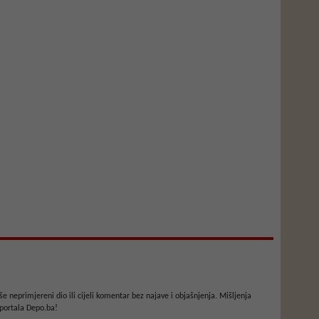
e neprimjereni dio ili cijeli komentar bez najave i objašnjenja. Mišljenja
portala Depo.ba!