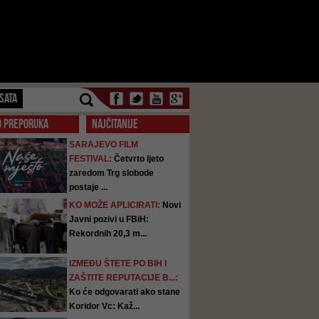
SATA
O PREPORUKA
NAJČITANIJE
SARAJEVO FILM
FESTIVAL:
Četvrto ljeto
zaredom Trg slobode
postaje ...
KO MOŽE APLICIRATI:
Novi
Javni pozivi u FBiH:
Rekordnih 20,3 m...
IZMEĐU ŠTETE PO BIH I
ZAŠTITE REPUTACIJE B...:
Ko će odgovarati ako stane
Koridor Vc: Kaž...