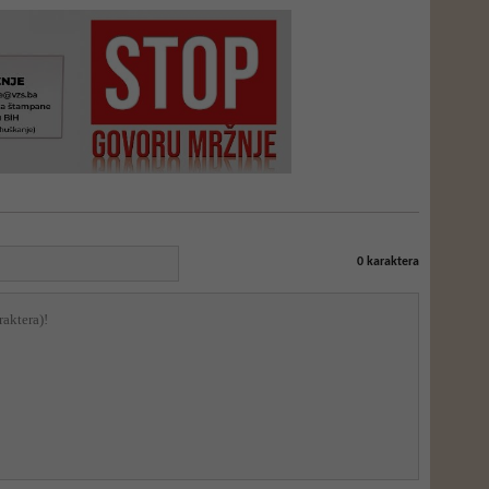
0
karaktera