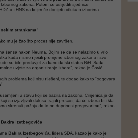
Izbornog zakona. Potom će uslijediti sjednice
HDZ-a i HNS na kojim će donijeti odluku o izborima.
 nekim strankama”
ako mu je žao što proces nije završen.
jedna šansa nakon Neuma. Bojim se da se nalazimo u vrlo
tku kada nismo riješili promjene izbornog zakona i sve
ude su bile preduvjet za kandidatski status BiH. Sada
lne uvjete za organiziranje izbora”, rekao je Čović.
ugih problema koji nisu riješeni, te dodao kako to “odgovara
a”
usamljeni u stavu koji se bazira na zakonu. Činjenica je da
koji su izjavljivali dok su trajali procesi, da će izbora biti šta
a smo skrenuli pažnju da to ne doprinosi pregovorima”, rekao
 Bakira Izetbegovića
vama
Bakira Izetbegovića
, lidera SDA, kazao je kako je