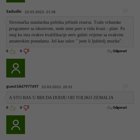
Sadudin
22.03.2022. 21:36
Slovenačka standardna politika jeftinih resursa. Traže vrhunske
programere sa iskustvom, nude sitne pare u vidu kvazi - plate. Pa
onaj ko ima ovakve kvalifikacije neće gubiti vrijeme sa ovakvim
amaterskim ponudama. Još kao uslov " jeste li ljubitelj muzike".
Odgovori
0
0
guest1647977497
22.03.2022. 20:31
A STO BAS U BIH DA DODJU OD TOLIKO ZEMALJA
Odgovori
0
0