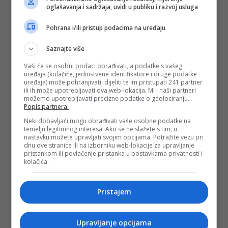
oglašavanja i sadržaja, uvidi u publiku i razvoj usluga
Pohrana i/ili pristup podacima na uređaju
Saznajte više
Vaši će se osobni podaci obrađivati, a podatke s vašeg
uređaja (kolačiće, jedinstvene identifikatore i druge podatke
uređaja) može pohranjivati, dijeliti te im pristupati 241 partner
ili ih može upotrebljavati ova web-lokacija. Mi i naši partneri
možemo upotrebljavati precizne podatke o geolociranju.
Popis partnera.
Neki dobavljači mogu obrađivati vaše osobne podatke na
temelju legitimnog interesa. Ako se ne slažete s tim, u
nastavku možete upravljati svojim opcijama. Potražite vezu pri
dnu ove stranice ili na izborniku web-lokacije za upravljanje
pristankom ili povlačenje pristanka u postavkama privatnosti i
kolačića.
Pristajem
Upravljanje opcijama