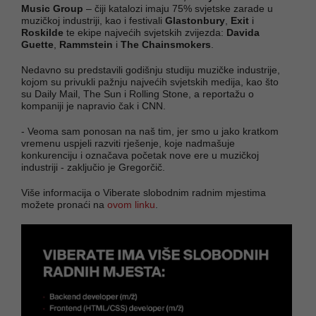
Music Group
– čiji katalozi imaju 75% svjetske zarade u
muzičkoj industriji, kao i festivali
Glastonbury
,
Exit
i
Roskilde
te ekipe najvećih svjetskih zvijezda:
Davida
Guette
,
Rammstein
i
The Chainsmokers
.
Nedavno su predstavili godišnju studiju muzičke industrije,
kojom su privukli pažnju najvećih svjetskih medija, kao što
su Daily Mail, The Sun i Rolling Stone, a reportažu o
kompaniji je napravio čak i CNN.
- Veoma sam ponosan na naš tim, jer smo u jako kratkom
vremenu uspjeli razviti rješenje, koje nadmašuje
konkurenciju i označava početak nove ere u muzičkoj
industriji - zaključio je Gregorčič.
Više informacija o Viberate slobodnim radnim mjestima
možete pronaći na
ovom linku
.