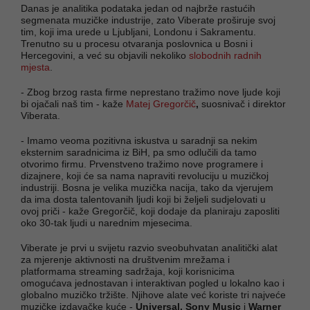
Danas je analitika podataka jedan od najbrže rastućih
segmenata muzičke industrije, zato Viberate proširuje svoj
tim, koji ima urede u Ljubljani, Londonu i Sakramentu.
Trenutno su u procesu otvaranja poslovnica u Bosni i
Hercegovini, a već su objavili nekoliko
slobodnih radnih
mjesta
.
- Zbog brzog rasta firme neprestano tražimo nove ljude koji
bi ojačali naš tim - kaže
Matej Gregorčič
,
suosnivač i direktor
Viberata.
- Imamo veoma pozitivna iskustva u saradnji sa nekim
eksternim saradnicima iz BiH, pa smo odlučili da tamo
otvorimo firmu. Prvenstveno tražimo nove programere i
dizajnere, koji će sa nama napraviti revoluciju u muzičkoj
industriji. Bosna je velika muzička nacija, tako da vjerujem
da ima dosta talentovanih ljudi koji bi željeli sudjelovati u
ovoj priči - kaže Gregorčič, koji dodaje da planiraju zaposliti
oko 30-tak ljudi u narednim mjesecima.
Viberate je prvi u svijetu razvio sveobuhvatan analitički alat
za mjerenje aktivnosti na društvenim mrežama i
platformama streaming sadržaja, koji korisnicima
omogućava jednostavan i interaktivan pogled u lokalno kao i
globalno muzičko tržište. Njihove alate već koriste tri najveće
muzičke izdavačke kuće -
Universal, Sony Music
i
Warner