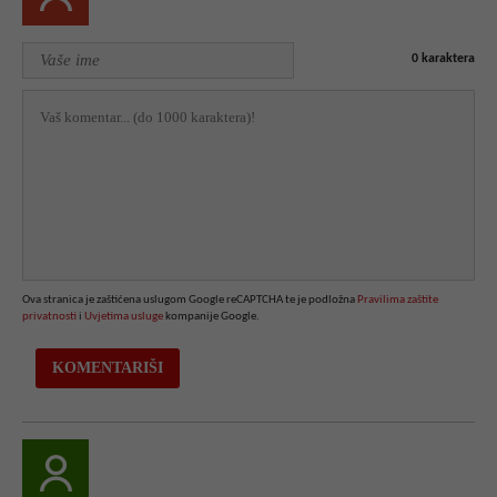
0
karaktera
Ova stranica je zaštićena uslugom Google reCAPTCHA te je podložna
Pravilima zaštite
privatnosti
i
Uvjetima usluge
kompanije Google.