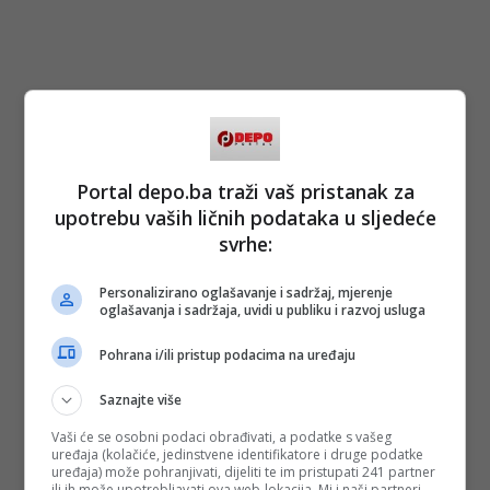
Portal depo.ba traži vaš pristanak za
upotrebu vaših ličnih podataka u sljedeće
svrhe:
Personalizirano oglašavanje i sadržaj, mjerenje
oglašavanja i sadržaja, uvidi u publiku i razvoj usluga
Pohrana i/ili pristup podacima na uređaju
Saznajte više
Vaši će se osobni podaci obrađivati, a podatke s vašeg
uređaja (kolačiće, jedinstvene identifikatore i druge podatke
uređaja) može pohranjivati, dijeliti te im pristupati 241 partner
ili ih može upotrebljavati ova web-lokacija. Mi i naši partneri