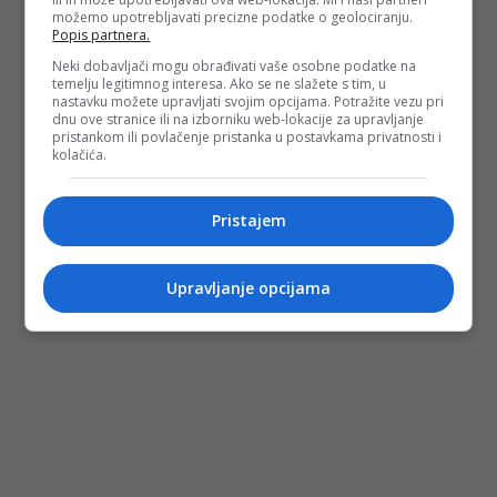
možemo upotrebljavati precizne podatke o geolociranju.
Popis partnera.
Neki dobavljači mogu obrađivati vaše osobne podatke na
temelju legitimnog interesa. Ako se ne slažete s tim, u
nastavku možete upravljati svojim opcijama. Potražite vezu pri
dnu ove stranice ili na izborniku web-lokacije za upravljanje
pristankom ili povlačenje pristanka u postavkama privatnosti i
kolačića.
Pristajem
Upravljanje opcijama