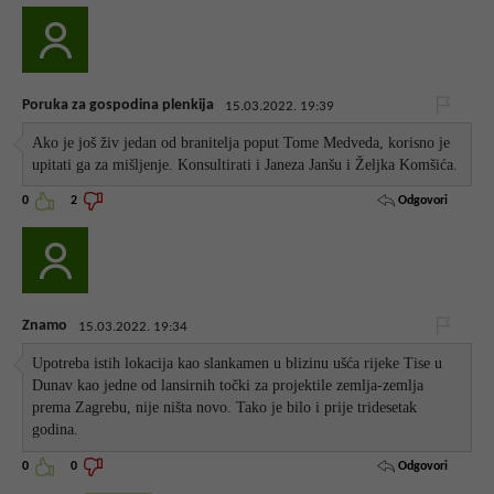
Poruka za gospodina plenkija
15.03.2022. 19:39
Ako je još živ jedan od branitelja poput Tome Medveda, korisno je
upitati ga za mišljenje. Konsultirati i Janeza Janšu i Željka Komšića.
Odgovori
0
2
Znamo
15.03.2022. 19:34
Upotreba istih lokacija kao slankamen u blizinu ušća rijeke Tise u
Dunav kao jedne od lansirnih točki za projektile zemlja-zemlja
prema Zagrebu, nije ništa novo. Tako je bilo i prije tridesetak
godina.
Odgovori
0
0