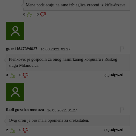
Mene podsjecaju na rane izbjeglica vraceni iz kifle-drzave
0
0
guest1647394027
16.03.2022. 02:27
Plenkovic je gospodin za onog nasmrkanog konjusara i Ruskog
slugu Milanovica.
Odgovori
3
0
Radi guza ko meduza
16.03.2022. 01:27
Ovaj dron je bio mala opomena za dreksstaten.
Odgovori
2
0