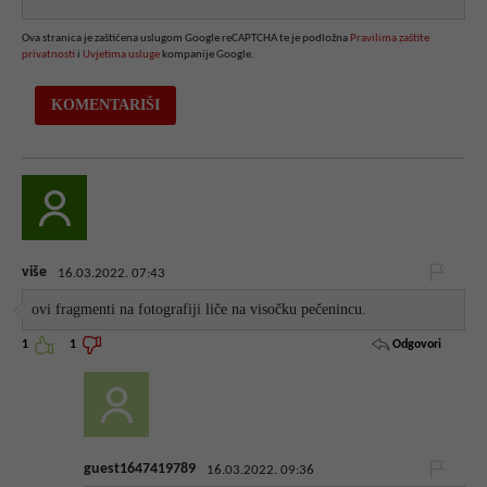
Ova stranica je zaštićena uslugom Google reCAPTCHA te je podložna
Pravilima zaštite
privatnosti
i
Uvjetima usluge
kompanije Google.
više
16.03.2022. 07:43
ovi fragmenti na fotografiji liče na visočku pečenincu.
Odgovori
1
1
guest1647419789
16.03.2022. 09:36