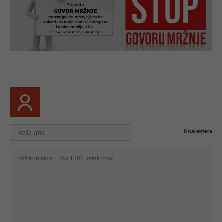
0
karaktera