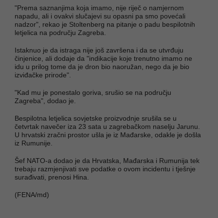
"Prema saznanjima koja imamo, nije riječ o namjernom
napadu, ali i ovakvi slučajevi su opasni pa smo povećali
nadzor", rekao je Stoltenberg na pitanje o padu bespilotnih
letjelica na području Zagreba.
Istaknuo je da istraga nije još završena i da se utvrđuju
činjenice, ali dodaje da "indikacije koje trenutno imamo ne
idu u prilog tome da je dron bio naoružan, nego da je bio
izviđačke prirode".
"Kad mu je ponestalo goriva, srušio se na području
Zagreba", dodao je.
Bespilotna letjelica sovjetske proizvodnje srušila se u
četvrtak navečer iza 23 sata u zagrebačkom naselju Jarunu.
U hrvatski zračni prostor ušla je iz Mađarske, odakle je došla
iz Rumunije.
Šef NATO-a dodao je da Hrvatska, Mađarska i Rumunija tek
trebaju razmjenjivati ​​sve podatke o ovom incidentu i tješnje
surađivati, prenosi Hina.
(FENA/md)