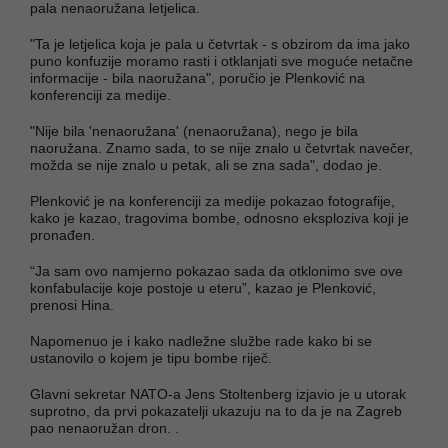
pala nenaoružana letjelica.
"Ta je letjelica koja je pala u četvrtak - s obzirom da ima jako
puno konfuzije moramo rasti i otklanjati sve moguće netačne
informacije - bila naoružana", poručio je Plenković na
konferenciji za medije.
"Nije bila 'nenaoružana' (nenaoružana), nego je bila
naoružana. Znamo sada, to se nije znalo u četvrtak navečer,
možda se nije znalo u petak, ali se zna sada", dodao je.
Plenković je na konferenciji za medije pokazao fotografije,
kako je kazao, tragovima bombe, odnosno eksploziva koji je
pronađen.
“Ja sam ovo namjerno pokazao sada da otklonimo sve ove
konfabulacije koje postoje u eteru”, kazao je Plenković,
prenosi Hina.
Napomenuo je i kako nadležne službe rade kako bi se
ustanovilo o kojem je tipu bombe riječ.
Glavni sekretar NATO-a Jens Stoltenberg izjavio je u utorak
suprotno, da prvi pokazatelji ukazuju na to da je na Zagreb
pao nenaoružan dron. .