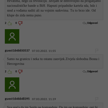
Hrvatima, nego za revoluciju. Javljam se dibrovoljno da proganjamo
nacionalističke bande u BiH. Hapsuti pripadnike kartela sda, hdz i
snsd a vođama suditi ali na vojnim sudovima. Tu to brzo ide. Od
klupe do zida nema puno.
Odgovori
2
0
guest1646650537
07.03.2022. 11:55
Samo na granicu i neka tu ostanu zauvijek.Zivjela slobodna Bosna i
Hercegovina
Odgovori
2
0
guest1646648395
07.03.2022. 11:19
Sva sreća da im Sejdo ne komanduje. Da im on komanduje, oni bi