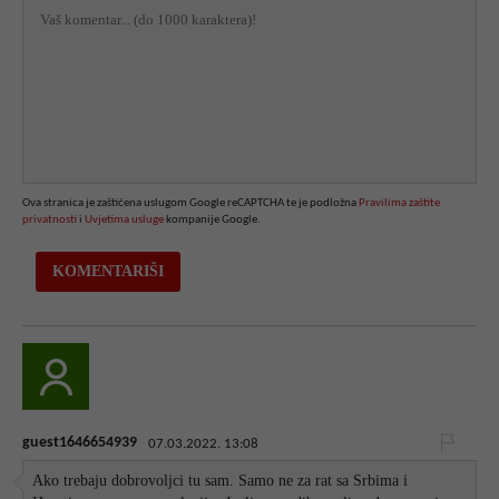
Ova stranica je zaštićena uslugom Google reCAPTCHA te je podložna
Pravilima zaštite
privatnosti
i
Uvjetima usluge
kompanije Google.
guest1646654939
07.03.2022. 13:08
Ako trebaju dobrovoljci tu sam. Samo ne za rat sa Srbima i