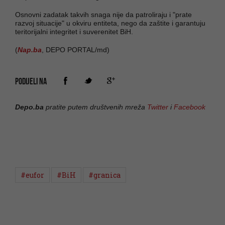
Osnovni zadatak takvih snaga nije da patroliraju i "prate
razvoj situacije" u okviru entiteta, nego da zaštite i garantuju
teritorijalni integritet i suverenitet BiH.
(
Nap.ba
, DEPO PORTAL/md)
PODIJELI NA
Depo.ba
pratite putem društvenih mreža
Twitter
i
Facebook
#eufor
#BiH
#granica