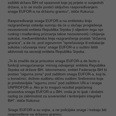
zaštititi državu BiH od opasnosti koje joj prijete iz susjednih
država, a to se može postići isključivo raspoređivanjem
snaga EUFOR-a na državnu granicu“, ističe Kukuruz.
Raspoređivanje snaga EUFOR-a na entitetsku liniju
razgraničenja ostavlja sumnju da će u slučaju proglašenja
nezavisnosti entiteta Republika Srpska (i slijedom toga npr.
ruskog i mađarskog priznanja takve nezavisnosti) i izbijanja
sukoba, međuentitetska linija razgraničenja postati "državna
granica", a da će, pod izgovorom "sprečavanja ili eskalacije
sukoba i očuvanja mira" snage EUFOR-a u suštini štititi
aktivnosti na secesiji entiteta Republika Srpska.
„To bi značilo da je prisustvo snaga EUFOR-a de facto u
funkciji omogućavanja 'mirnog odvajanja' entiteta Republika
Srpska od države BiH. Istovremeno, entitet Federacija BiH bi
postao "sigurna zona" pod zaštitom snaga EUFOR-a, koji bi,
u konačnici, doživio sudbinu sličnu sudbini Srebrenice koja
je predstavljala "sigurnu zonu" pod zaštitom UN-a i snaga
UNPROFOR-a. Ako je to mogući rezultat pojačanog
prusustva snaga EUFOR-a u BiH, onda je to ipak i dodatni
razlog za zabrinutost za suverenitet i teritorijalni integritet
BiH“, ističe Kukuruz.
Snage EUFOR-a su vojne, a ne policijske snage i trebaju biti
raspoređene na državnu granicu.