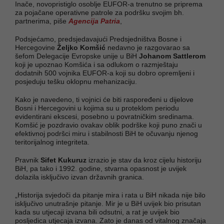
Inače, novopristiglo osoblje EUFOR-a trenutno se priprema
za pojačane operativne patrole za podršku svojim bh.
partnerima, piše
Agencija Patria
,
Podsjećamo, predsjedavajući Predsjedništva Bosne i
Hercegovine
Željko Komšić
nedavno je razgovarao sa
šefom Delegacije Evropske unije u BiH
Johanom Sattlerom
koji je upoznao Komšića i sa odlukom o razmještaju
dodatnih 500 vojnika EUFOR-a koji su dobro opremljeni i
posjeduju tešku oklopnu mehanizaciju.
Kako je navedeno, ti vojnici će biti raspoređeni u dijelove
Bosni i Hercegovini u kojima su u proteklom periodu
evidentirani ekscesi, posebno u povratničkim sredinama.
Komšić je pozdravio ovakav oblik podrške koji puno znači u
efektivnoj podršci miru i stabilnosti BiH te očuvanju njenog
teritorijalnog integriteta.
Pravnik
Sifet Kukuruz
izrazio je stav da kroz cijelu historiju
BiH, pa tako i 1992. godine, stvarna opasnost je uvijek
dolazila isključivo izvan državnih granica.
„Historija svjedoči da pitanje mira i rata u BiH nikada nije bilo
isključivo unutrašnje pitanje. Mir je u BiH uvijek bio prisutan
kada su utjecaji izvana bili odsutni, a rat je uvijek bio
posljedica utjecaja izvana. Zato je danas od vitalnog značaja