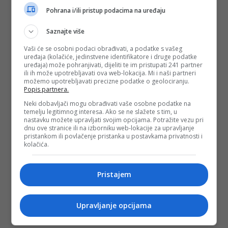
Pohrana i/ili pristup podacima na uređaju
Saznajte više
Vaši će se osobni podaci obrađivati, a podatke s vašeg
uređaja (kolačiće, jedinstvene identifikatore i druge podatke
uređaja) može pohranjivati, dijeliti te im pristupati 241 partner
ili ih može upotrebljavati ova web-lokacija. Mi i naši partneri
možemo upotrebljavati precizne podatke o geolociranju.
Popis partnera.
Neki dobavljači mogu obrađivati vaše osobne podatke na
temelju legitimnog interesa. Ako se ne slažete s tim, u
nastavku možete upravljati svojim opcijama. Potražite vezu pri
dnu ove stranice ili na izborniku web-lokacije za upravljanje
pristankom ili povlačenje pristanka u postavkama privatnosti i
kolačića.
Pristajem
Upravljanje opcijama