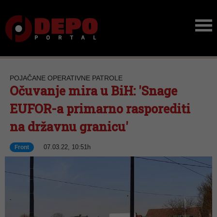
POJAČANE OPERATIVNE PATROLE
Očuvanje mira u BiH: 'Snage
EUFOR-a primarno rasporediti
na državnu granicu'
07.03.22, 10:51h
Front