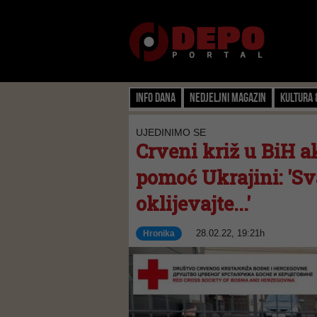
Info dana
Nedjeljni magazin
Kultura 
UJEDINIMO SE
Crveni križ u BiH a
pomoć Ukrajini: 'Sv
oklijevajte...'
28.02.22, 19:21h
Hronika