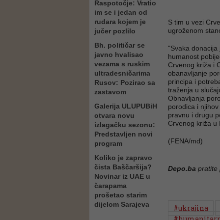
Raspotočje: Vratio
im se i jedan od
rudara kojem je
S tim u vezi Crv
ugroženom stano
jučer pozlilo
Bh. političar se
"Svaka donacija j
javno hvalisao
humanost pobij
vezama s ruskim
Crvenog križa i
ultradesničarima
obanavljanje por
principa i potre
Rusov: Pozirao sa
traženja u sluča
zastavom
Obnavljanja porod
Galerija ULUPUBiH
porodica i njiho
pravnu i drugu 
otvara novu
Crvenog križa u 
izlagačku sezonu:
Predstavljen novi
(FENA/md)
program
Koliko je zapravo
čista Baščaršija?
Depo.ba
pratite
Novinar iz UAE u
čarapama
prošetao starim
dijelom Sarajeva
#ukrajina
#humanitarn