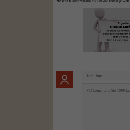
iznešena u komentarima nisu stavovi redakcije web 