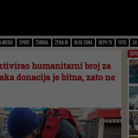
& Mediji
Sport
Žurnal
Žena IN
Blog zona
Depo TV
FOTO
24 
DEP
ktivirao humanitarni broj za
aka donacija je bitna, zato ne