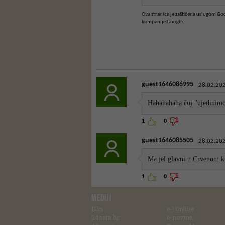
Ova stranica je zaštićena uslugom G
kompanije Google.
guest1646086995
28.02.202
Hahahahaha čuj "ujedinim
1
0
guest1646085505
28.02.202
Ma jel glavni u Crvenom kr
1
0
MEDIJI
Blin
e-! Online
24sata.hr
e-novine