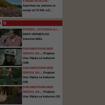
A NEMA NI GUŽVE:
Apartman na Jadranu za
manje od 70 KM, ruč...
O
TV
EPIZODA „ZATURENA ILI...:
DEPO VREMEPLOV:
Zaturena Ilidža
DOKUMENTARNI WEB
SERIJAL NA...:
Projekat
Una: Rijeka sa kulturom
(VIII)
DOKUMENTARNI WEB
SERIJAL NA...:
Projekat
Una: Rijeka sa kulturom
(VII)
DOKUMENTARNI WEB
SERIJAL NA...:
Projekat
Una: Rijeka sa kulturom (VI)