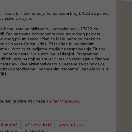
eni križ u BiH pokrenuo je humanitarni broj 17023 za pomoć
vništvu Ukrajine.
e bitna, zato ne oklijevajte - pozovite broj - 17023 da
edi! Kao sastavna komponenta Međunarodnog pokreta
 Crvenog polumjeseca i članica Međunarodne mreže za
odičnih veza Crveni križ u BiH vođen humanitarnim
bama u kriznim situacijama stavlja na raspolaganje Službu
ju potreba nastalih u sukobima u Ukrajini. Programom
ičnih veza nastoji se spriječiti nasilno razdvajanje članova
v nestanak. Ove aktivnosti često su vezane za psihološku,
podršku porodicama i pogođenim osobama", saopćeno je iz
BiH.
 putem društvenih mreža
Twitter
i
Facebook
#pomoć
#Crveni križ
#crveni krst
a akcija
#invazija