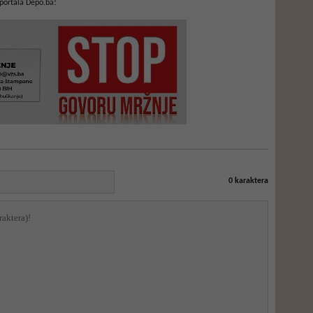
portala Depo.ba!
0
karaktera