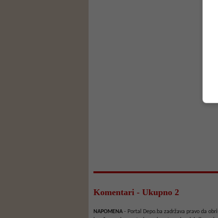
Komentari - Ukupno 2
NAPOMENA
- Portal Depo.ba zadržava pravo da obriš