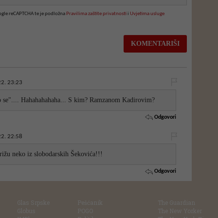
oogle reCAPTCHA te je podložna
Pravilima zaštite privatnosti
i
Uvjetima usluge
2. 23:23
o se".... Hahahahahaha... S kim? Ramzanom Kadirovim?
Odgovori
2. 22:58
ižu neko iz slobodarskih Šekovića!!!
Odgovori
Glas Srpske
Pešćanik
The Guardian
Globus
POGO
The New Yorker