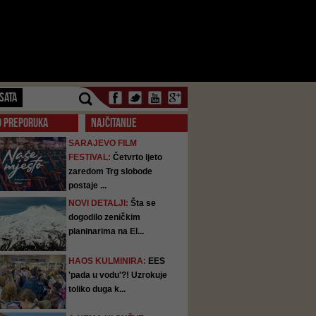
SATA
O PREPORUKA
NAJČITANIJE
SARAJEVO FILM
FESTIVAL:
Četvrto ljeto
zaredom Trg slobode
postaje ...
NOVI DETALJI:
Šta se
dogodilo zeničkim
planinarima na El...
HAOS KULMINIRA:
EES
'pada u vodu'?! Uzrokuje
toliko duga k...