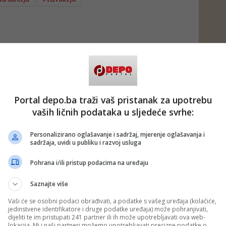
Portal depo.ba traži vaš pristanak za upotrebu
vaših ličnih podataka u sljedeće svrhe:
Personalizirano oglašavanje i sadržaj, mjerenje oglašavanja i
sadržaja, uvidi u publiku i razvoj usluga
Pohrana i/ili pristup podacima na uređaju
Saznajte više
Vaši će se osobni podaci obrađivati, a podatke s vašeg uređaja (kolačiće,
jedinstvene identifikatore i druge podatke uređaja) može pohranjivati,
dijeliti te im pristupati 241 partner ili ih može upotrebljavati ova web-
lokacija. Mi i naši partneri možemo upotrebljavati precizne podatke o