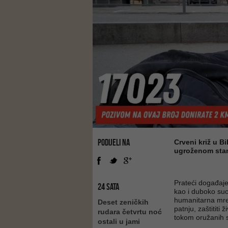
PODIJELI NA
Crveni križ u B
ugroženom stan
Prateći događaje 
24 SATA
kao i duboko suo
humanitarna mrež
Deset zeničkih
patnju, zaštititi
rudara četvrtu noć
tokom oružanih su
ostali u jami