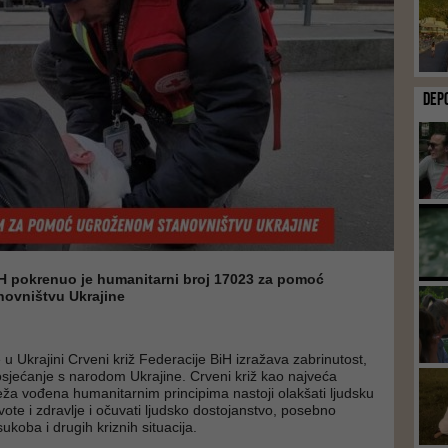
DEP
iH pokrenuo je humanitarni broj 17023 za pomoć
ovništvu Ukrajine
u Ukrajini Crveni križ Federacije BiH izražava zabrinutost,
sjećanje s narodom Ukrajine. Crveni križ kao najveća
a vođena humanitarnim principima nastoji olakšati ljudsku
 živote i zdravlje i očuvati ljudsko dostojanstvo, posebno
koba i drugih kriznih situacija.