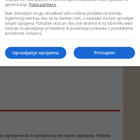
geolociranju.
Popis partnera.
Neki dobavljači mogu obrađivati vaše osobne podatke na temelju
legitimnog interesa. Ako se ne slažete s tim, u nastavku možete upravljati
svojim opcijama. Potražite vezu pri dnu ove stranice ili na izborniku web-
lokacije za upravljanje pristankom ili povlačenje pristanka u postavkama
privatnosti i kolačića.
Upravljanje opcijama
Pristajem
e neprimjereni dio ili cijeli komentar bez najave i objašnjenja. Mišljenja