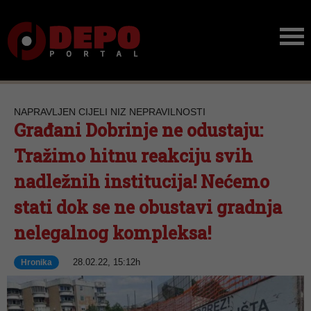
NAPRAVLJEN CIJELI NIZ NEPRAVILNOSTI
Građani Dobrinje ne odustaju:
Tražimo hitnu reakciju svih
nadležnih institucija! Nećemo
stati dok se ne obustavi gradnja
nelegalnog kompleksa!
28.02.22, 15:12h
Hronika