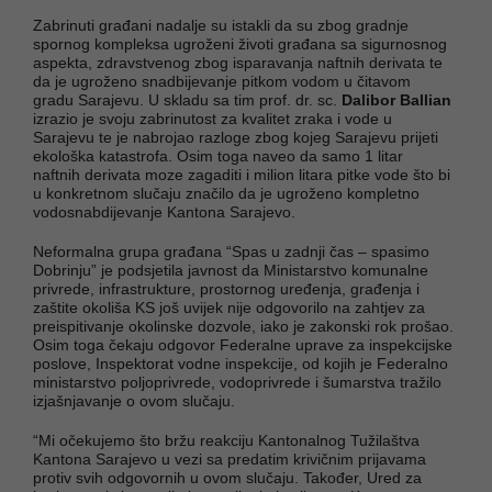
Zabrinuti građani nadalje su istakli da su zbog gradnje
spornog kompleksa ugroženi životi građana sa sigurnosnog
aspekta, zdravstvenog zbog isparavanja naftnih derivata te
da je ugroženo snadbijevanje pitkom vodom u čitavom
gradu Sarajevu. U skladu sa tim prof. dr. sc.
Dalibor Ballian
izrazio je svoju zabrinutost za kvalitet zraka i vode u
Sarajevu te je nabrojao razloge zbog kojeg Sarajevu prijeti
ekološka katastrofa. Osim toga naveo da samo 1 litar
naftnih derivata moze zagaditi i milion litara pitke vode što bi
u konkretnom slučaju značilo da je ugroženo kompletno
vodosnabdijevanje Kantona Sarajevo.
Neformalna grupa građana “Spas u zadnji čas – spasimo
Dobrinju” je podsjetila javnost da Ministarstvo komunalne
privrede, infrastrukture, prostornog uređenja, građenja i
zaštite okoliša KS još uvijek nije odgovorilo na zahtjev za
preispitivanje okolinske dozvole, iako je zakonski rok prošao.
Osim toga čekaju odgovor Federalne uprave za inspekcijske
poslove, Inspektorat vodne inspekcije, od kojih je Federalno
ministarstvo poljoprivrede, vodoprivrede i šumarstva tražilo
izjašnjavanje o ovom slučaju.
“Mi očekujemo što bržu reakciju Kantonalnog Tužilaštva
Kantona Sarajevo u vezi sa predatim krivičnim prijavama
protiv svih odgovornih u ovom slučaju. Također, Ured za