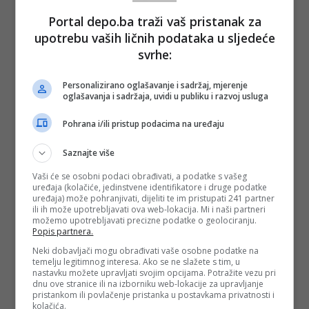
Portal depo.ba traži vaš pristanak za
#dobrinja
#hifa oil
#kerozin
#skladište
kerozina
#sarajevo
#vodozaštitna zona
upotrebu vaših ličnih podataka u sljedeće
#Anes Podić
#eko akcija
svrhe:
Personalizirano oglašavanje i sadržaj, mjerenje
oglašavanja i sadržaja, uvidi u publiku i razvoj usluga
Pohrana i/ili pristup podacima na uređaju
Saznajte više
Vaši će se osobni podaci obrađivati, a podatke s vašeg
uređaja (kolačiće, jedinstvene identifikatore i druge podatke
uređaja) može pohranjivati, dijeliti te im pristupati 241 partner
ili ih može upotrebljavati ova web-lokacija. Mi i naši partneri
možemo upotrebljavati precizne podatke o geolociranju.
Popis partnera.
Neki dobavljači mogu obrađivati vaše osobne podatke na
temelju legitimnog interesa. Ako se ne slažete s tim, u
nastavku možete upravljati svojim opcijama. Potražite vezu pri
dnu ove stranice ili na izborniku web-lokacije za upravljanje
pristankom ili povlačenje pristanka u postavkama privatnosti i
kolačića.