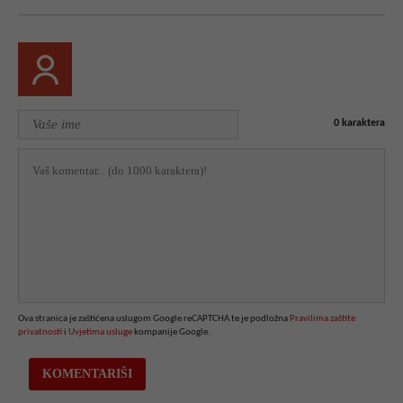
0
karaktera
Ova stranica je zaštićena uslugom Google reCAPTCHA te je podložna
Pravilima zaštite
privatnosti
i
Uvjetima usluge
kompanije Google.