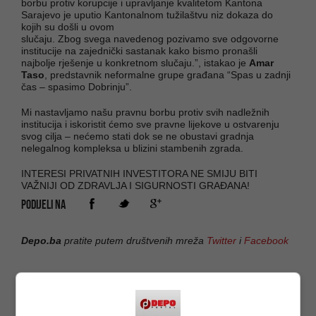
borbu protiv korupcije i upravljanje kvalitetom Kantona
Sarajevo je uputio Kantonalnom tužilaštvu niz dokaza do
kojih su došli u ovom
slučaju. Zbog svega navedenog pozivamo sve odgovorne
institucije na zajednički sastanak kako bismo pronašli
najbolje rješenje u konkretnom slučaju.”, istakao je
Amar
Taso
, predstavnik neformalne grupe građana “Spas u zadnji
čas – spasimo Dobrinju”.
Mi nastavljamo našu pravnu borbu protiv svih nadležnih
institucija i iskoristit ćemo sve pravne lijekove u ostvarenju
svog cilja – nećemo stati dok se ne obustavi gradnja
nelegalnog kompleksa u blizini stambenih zgrada.
INTERESI PRIVATNIH INVESTITORA NE SMIJU BITI
VAŽNIJI OD ZDRAVLJA I SIGURNOSTI GRAĐANA!
PODIJELI NA
Depo.ba
pratite putem društvenih mreža
Twitter
i
Facebook