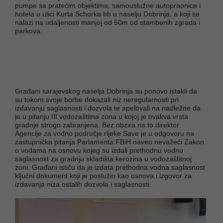
pumpe sa pratećim objektima, samouslužne autopraonice i
hotela u ulici Kurta Schorka bb u naselju Dobrinja, a koji se
nalazi na udaljenosti manjoj od 50m od stambenih zgrada i
parkova.
Građani sarajevskog naselja Dobrinja su ponovo istakli da
su tokom svoje borbe dokazali niz neregularnosti pri
izdavanju saglasnosti i dozvola te apelovali na nadležne da
je u pitanju III vodozaštitna zona u kojoj je ovakva vrsta
gradnje strogo zabranjena. Bez obzira na to direktor
Agencije za vodno područje rijeke Save je u odgovoru na
zastupnička pitanja Parlamenta FBiH naveo nevažeći Zakon
o vodama na osnovu kojeg su izdali prethodnu vodnu
saglasnost za gradnju skladišta kerozina u vodozaštitnoj
zoni. Građani ističu da je izdata prethodna vodna saglasnost
ključni dokument koji je poslužio kao osnova i izgovor za
izdavanja niza ostalih dozvola i saglasnosti.