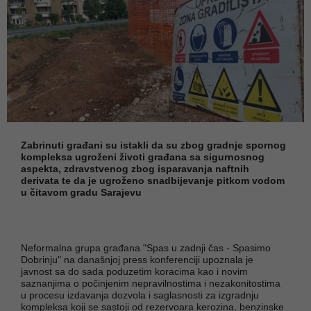
Zabrinuti građani su istakli da su zbog gradnje spornog
kompleksa ugroženi životi građana sa sigurnosnog
aspekta, zdravstvenog zbog isparavanja naftnih
derivata te da je ugroženo snadbijevanje pitkom vodom
u čitavom gradu Sarajevu
Neformalna grupa građana "Spas u zadnji čas - Spasimo
Dobrinju" na današnjoj press konferenciji upoznala je
javnost sa do sada poduzetim koracima kao i novim
saznanjima o počinjenim nepravilnostima i nezakonitostima
u procesu izdavanja dozvola i saglasnosti za izgradnju
kompleksa koji se sastoji od rezervoara kerozina, benzinske