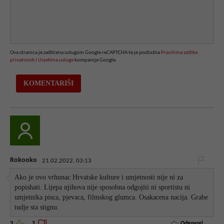
Ova stranica je zaštićena uslugom Google reCAPTCHA te je podložna
Pravilima zaštite
privatnosti
i
Uvjetima usluge
kompanije Google.
Rokooko
21.02.2022. 03:13
Ako je ovo vrhunac Hrvatske kulture i umjetnosti nije ni za
popishati. Lijepa njihova nije sposobna odgojiti ni sportistu ni
umjetnika pisca, pjevaca, filmskog glumca. Osakacena nacija. Grabe
tudje sta stignu.
Odgovori
3
2