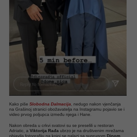
Kako piše
Slobodna Dalmacija
, nedugo nakon vjenčanja
na Grašinoj stranici obožavatelja na Instagramu pojavio se i
video prvog poljupca između njega i Hane.
Nakon obreda u crkvi svatovi su se preselili u restoran
Adriatic, a
Viktorija Rađa
ubrzo je na društvenim mrežama
objavila fotografiju na kojoj se nalazi sa suprugom
Dinom
,