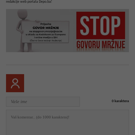
redakcije web portala Depo.ba!
0
karaktera