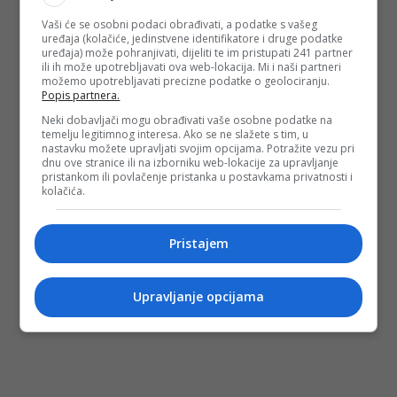
Vaši će se osobni podaci obrađivati, a podatke s vašeg
uređaja (kolačiće, jedinstvene identifikatore i druge podatke
uređaja) može pohranjivati, dijeliti te im pristupati 241 partner
ili ih može upotrebljavati ova web-lokacija. Mi i naši partneri
možemo upotrebljavati precizne podatke o geolociranju.
(DEPO PORTAL/dg)
Popis partnera.
PODIJELI NA
Neki dobavljači mogu obrađivati vaše osobne podatke na
temelju legitimnog interesa. Ako se ne slažete s tim, u
nastavku možete upravljati svojim opcijama. Potražite vezu pri
Depo.ba
pratite putem društvenih mreža
Twitter
i
Facebook
dnu ove stranice ili na izborniku web-lokacije za upravljanje
pristankom ili povlačenje pristanka u postavkama privatnosti i
kolačića.
Pristajem
Upravljanje opcijama