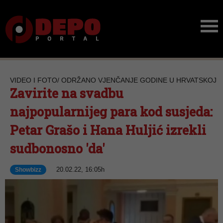
VIDEO I FOTO/ ODRŽANO VJENČANJE GODINE U HRVATSKOJ
Zavirite na svadbu
najpopularnijeg para kod susjeda:
Petar Grašo i Hana Huljić izrekli
sudbonosno 'da'
20.02.22, 16:05h
Showbizz