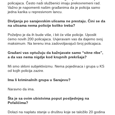
policajaca. Često naši službenici imaju prekovremeni rad.
Važno je napomenti našim građanima da je policija samo
jedna karika u represivnom lancu.
Divljanja po sarajevskim ulicama ne prestaju. Čini se da
na ulicama nema policije koliko treba?
Poželjno je da ih bude više, i bit će više policije. Uposlit
ćemo novih 200 policajaca. Uvjeravam vas da dajemo svoj
maksimum. Na terenu ima zadovoljavajući broj policajaca.
Građani vas optužuju da kažnjavate samo “sitne ribe”,
a da vas nema nigdje kod krupnih prekršaja?
Mi smo skloni subjektivizmu. Nema pojedinaca i grupa u KS
od kojih policija zazire.
Ima li kriminalnih grupa u Sarajevu?
Naravno da ima.
Šta je sa ovim ubistvima poput posljednjeg na
Pofalićima?
Dolazi na naplatu stanje u društvu koje se taložilo 20 godina