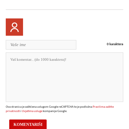
0
karaktera
Ova stranica je zaštićena uslugom Google reCAPTCHA te je podložna
Pravilima zaštite
privatnosti
i
Uvjetima usluge
kompanije Google.