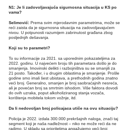
N1: Je li zadovoljavajuća sigurnosna situacija u KS po
vama?
Selimović:
Prema svim mjerodavnim parametrima, može se
reći zaista da je sigurnosna situacija na zadovoljavajućem
nivou. U potpunosti razumijem zabrinutost građana zbog
posljednjih dešavanja.
Koji su to parametri?
To su informacije za 2021. sa uporednim pokazateljima za
2022. godinu. U najvećem broju tih parametara došlo je do
smanjenja. Imovinski delikti i razbojništva su se smanjili za
21 posto. Također, i u drugim oblastima je smanjenje. Prošle
godine smo imali šest ubistava, a prethodnih godina znatno
veći broj. Generalno, smanjen je broj saobraćajnih nesreća,
ali je povećan broj sa smrtnim ishodom. Više faktora dovodi
do ovih uzraka, poput alkoholiziranog stanja vozača,
korištenja mobitela tokom vožnje, itd.
Da li nedovoljan broj policajaca utiče na ovu situaciju?
Policija je 2022. izdala 300.000 prekršajnih naloga, znači taj
segment koji je naša nadležnost – niko ne može reći da ne
radimo. U skladu sa prioritetima angažujemo veći broj