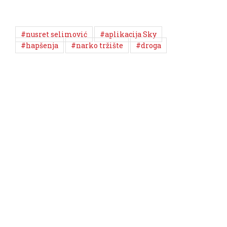
#nusret selimović
#aplikacija Sky
#hapšenja
#narko tržište
#droga