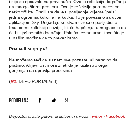
i nije se rješavalo na pravi način. Ovo je refleksija događanja
na mnogo širem prostoru. Ovo je refleksija poremećenog
narko tržišta. Pratili ste da je u posljednje vrijeme “pala”
jedna ogromna količina narkotika. To je povezano sa ovom
aplikacijom Sky. Događaju se stvari uzročno-posljedično.
Imat ćemo refleksiju i ovdje, bit će hapšenja, a moguće je da
će biti još nemilih događaja. Pokušat ćemo uraditi sve što je
u našim moćima da to preveniramo.
Pratite li te grupe?
Ne možemo reći da su nam sve poznate, ali naravno da
pratimo. Ali javnost mora znati da je tužilaštvo organ
gonjenja i da upravlja procesima.
(
N1,
DEPO PORTAL/md)
PODIJELI NA
Depo.ba
pratite putem društvenih mreža
Twitter
i
Facebook