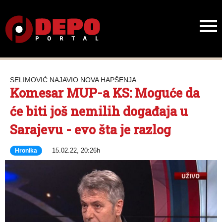
SELIMOVIĆ NAJAVIO NOVA HAPŠENJA
Komesar MUP-a KS: Moguće da
će biti još nemilih događaja u
Sarajevu - evo šta je razlog
15.02.22, 20:26h
Hronika