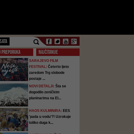
SATA
O PREPORUKA
NAJČITANIJE
SARAJEVO FILM
FESTIVAL:
Četvrto ljeto
zaredom Trg slobode
postaje ...
NOVI DETALJI:
Šta se
dogodilo zeničkim
planinarima na El...
HAOS KULMINIRA:
EES
'pada u vodu'?! Uzrokuje
toliko duga k...