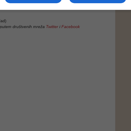
 večeri uhapšen i predat u nadležnost Tužilaštva KS.
ad)
 putem društvenih mreža
Twitter
i
Facebook