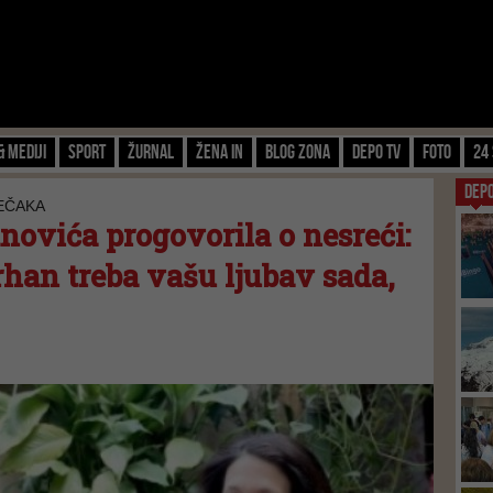
& Mediji
Sport
Žurnal
Žena IN
Blog zona
Depo TV
FOTO
24 
DEP
JEČAKA
novića progovorila o nesreći:
rhan treba vašu ljubav sada,