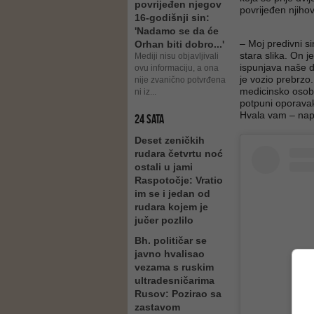
povrijeđen njegov
povrijeđen njiho
16-godišnji sin:
'Nadamo se da će
– Moj predivni s
Orhan biti dobro...'
stara slika. On j
Mediji nisu objavljivali
ispunjava naše d
ovu informaciju, a ona
je vozio prebrzo
nije zvanično potvrđena
medicinsko osobl
ni iz...
potpuni oporavak
Hvala vam – nap
24 SATA
Deset zeničkih
rudara četvrtu noć
ostali u jami
Raspotočje: Vratio
im se i jedan od
rudara kojem je
jučer pozlilo
Bh. političar se
javno hvalisao
vezama s ruskim
ultradesničarima
Rusov: Pozirao sa
zastavom