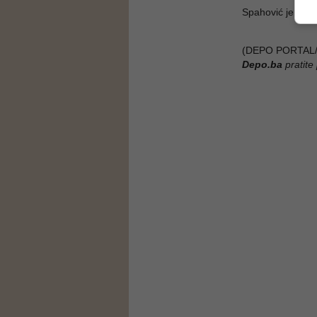
Spahović je iste
(DEPO PORTAL/
Depo.ba
pratite