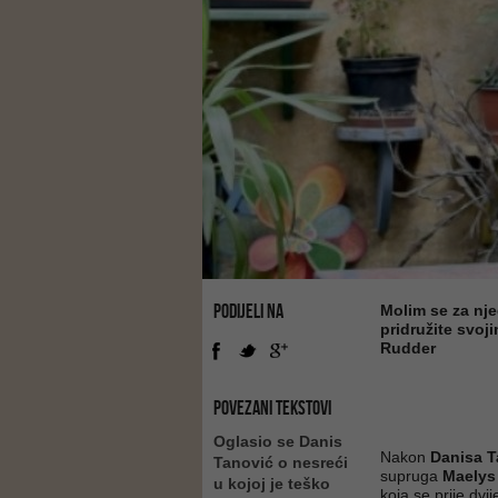
PODIJELI NA
Molim se za nj
pridružite svoj
Rudder
POVEZANI TEKSTOVI
Oglasio se Danis
Nakon
Danisa T
Tanović o nesreći
supruga
Maelys
u kojoj je teško
koja se prije dvi