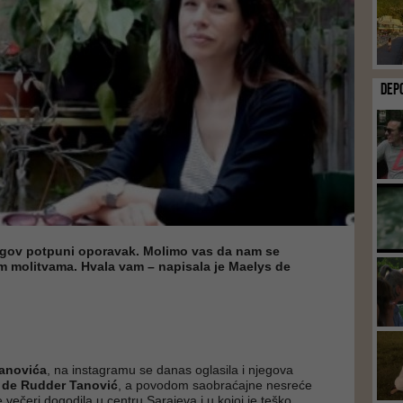
DEP
egov potpuni oporavak. Molimo vas da nam se
im molitvama. Hvala vam – napisala je Maelys de
anovića
, na instagramu se danas oglasila i njegova
 de Rudder Tanović
, a povodom saobraćajne nesreće
je večeri dogodila u centru Sarajeva i u kojoj je teško