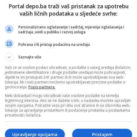
Portal depo.ba traži vaš pristanak za upotrebu
vaših ličnih podataka u sljedeće svrhe:
st on Instagram
Personalizirano oglašavanje i sadržaj, mjerenje oglašavanja i
sadržaja, uvidi u publiku i razvoj usluga
Pohrana i/ili pristup podacima na uređaju
Saznajte više
Vaši će se osobni podaci obrađivati, a podatke s vašeg uređaja (kolačiće,
jedinstvene identifikatore i druge podatke uređaja) može pohranjivati,
dijeliti te im pristupati 241 partner ili ih može upotrebljavati ova web-
lokacija. Mi i naši partneri možemo upotrebljavati precizne podatke o
geolociranju.
Popis partnera.
Neki dobavljači mogu obrađivati vaše osobne podatke na temelju
legitimnog interesa. Ako se ne slažete s tim, u nastavku možete upravljati
ost shared by Maëlys de Rudder (@eesh2016)
svojim opcijama. Potražite vezu pri dnu ove stranice ili na izborniku web-
lokacije za upravljanje pristankom ili povlačenje pristanka u postavkama
privatnosti i kolačića.
ak, 11. februara, u večernjim satima, u blizini Drvenije,
 je upravljao
Benjamin Spahović
udaren je njihov sin
Upravljanje opcijama
Pristajem