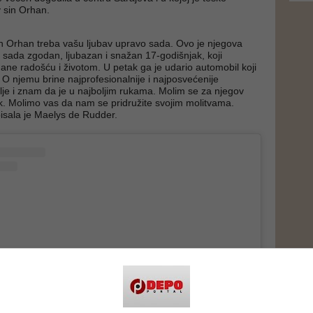
v sin Orhan.
in Orhan treba vašu ljubav upravo sada. Ovo je njegova
e sada zgodan, ljubazan i snažan 17-godišnjak, koji
ane radošću i životom. U petak ga je udario automobil koji
. O njemu brine najprofesionalnije i najposvećenije
je i znam da je u najboljim rukama. Molim se za njegov
. Molimo vas da nam se pridružite svojim molitvama.
isala je Maelys de Rudder.