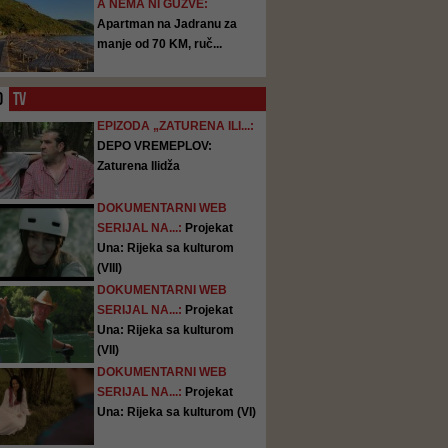
A NEMA NI GUŽVE:
Apartman na Jadranu za
manje od 70 KM, ruč...
O
TV
EPIZODA „ZATURENA ILI...:
DEPO VREMEPLOV:
Zaturena Ilidža
DOKUMENTARNI WEB
SERIJAL NA...:
Projekat
Una: Rijeka sa kulturom
(VIII)
DOKUMENTARNI WEB
SERIJAL NA...:
Projekat
Una: Rijeka sa kulturom
(VII)
DOKUMENTARNI WEB
SERIJAL NA...:
Projekat
Una: Rijeka sa kulturom (VI)