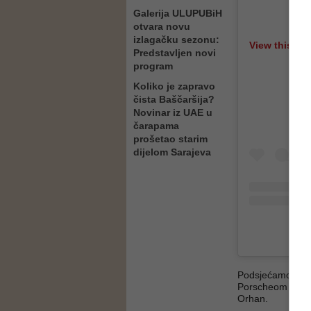
Galerija ULUPUBiH
otvara novu
izlagačku sezonu:
View this po
Predstavljen novi
program
Koliko je zapravo
čista Baščaršija?
Novinar iz UAE u
čarapama
prošetao starim
dijelom Sarajeva
A p
Podsjećamo, u pet
Porscheom kojim
Orhan.