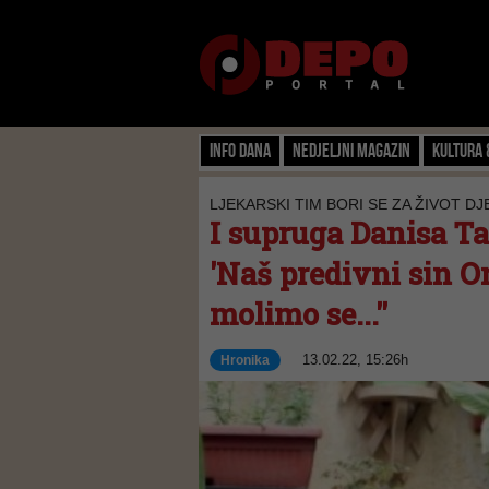
Info dana
Nedjeljni magazin
Kultura 
LJEKARSKI TIM BORI SE ZA ŽIVOT D
I supruga Danisa Ta
'Naš predivni sin O
molimo se...''
13.02.22, 15:26h
Hronika