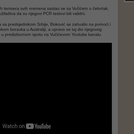
ih tenisera svih vremena sastao se sa Vučićem u četvrtak,
ilaštva da su njegovi PCR testovi bili validni.
sa predsjednikom Srbije, Đoković se zahvalio na pomoći i
okom boravka u Australiji, a upravo se taj dio njegovog
 u predizbornom spotu na Vučićevom Youtube kanalu.