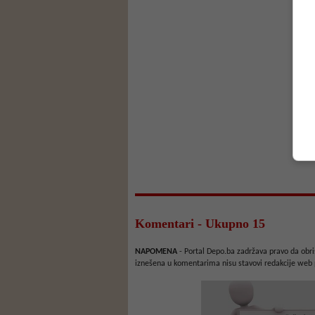
Komentari - Ukupno 15
NAPOMENA
- Portal Depo.ba zadržava pravo da obriš
iznešena u komentarima nisu stavovi redakcije web 