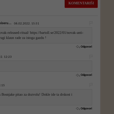
iseru...
06.02.2022. 15:51
ovak-released-ritual/ https://bartoll.se/2022/01/novak-anti-
rugi klaun rade za istoga gazdu !
Odgovori
2. 12:23
Odgovori
2:15
as Bosnjake pitao za dozvolu! Dokle ide ta drskost i
Odgovori