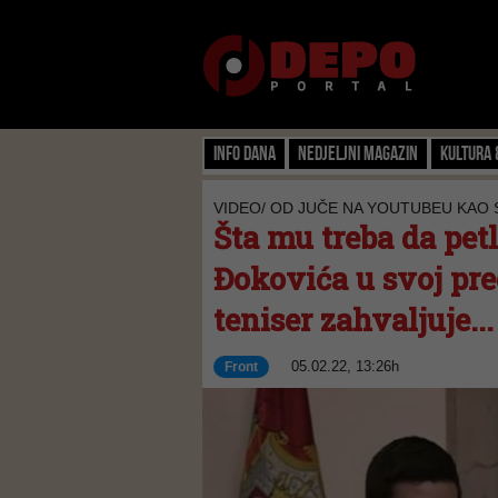
Info dana
Nedjeljni magazin
Kultura 
VIDEO/ OD JUČE NA YOUTUBEU KAO
Šta mu treba da petl
Đokovića u svoj pre
teniser zahvaljuje...
05.02.22, 13:26h
Front