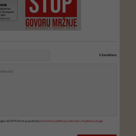
0
karaktera
oogle reCAPTCHA te je podložna
Pravilima zaštite privatnosti
i
Uvjetima usluge