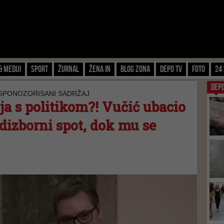
& Mediji
Sport
Žurnal
Žena IN
Blog zona
Depo TV
FOTO
24 
DEP
 SPONOZORISANI SADRŽAJ
ja s politikom?! Vučić ubacio
dizborni spot, dok mu se