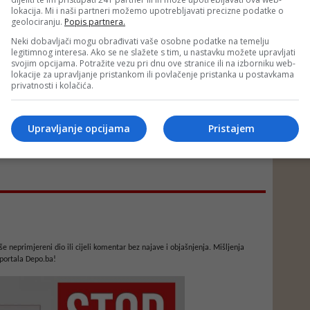
lokacija. Mi i naši partneri možemo upotrebljavati precizne podatke o
geolociranju.
Popis partnera.
Neki dobavljači mogu obrađivati vaše osobne podatke na temelju
legitimnog interesa. Ako se ne slažete s tim, u nastavku možete upravljati
svojim opcijama. Potražite vezu pri dnu ove stranice ili na izborniku web-
lokacije za upravljanje pristankom ili povlačenje pristanka u postavkama
privatnosti i kolačića.
Upravljanje opcijama
Pristajem
e neprimjereni dio ili cijeli komentar bez najave i objašnjenja. Mišljenja
portala Depo.ba!