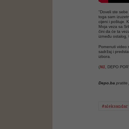
“Doveli ste seb
toga sam izuzetn
cijeni i poštuje.
Moja veza sa Srbi
čini da će ta vez
između ostalog,
Pomenuti video 
sadržaj i predsta
izbora.
(
N1
, DEPO POR
Depo.ba
pratite
#aleksandar 