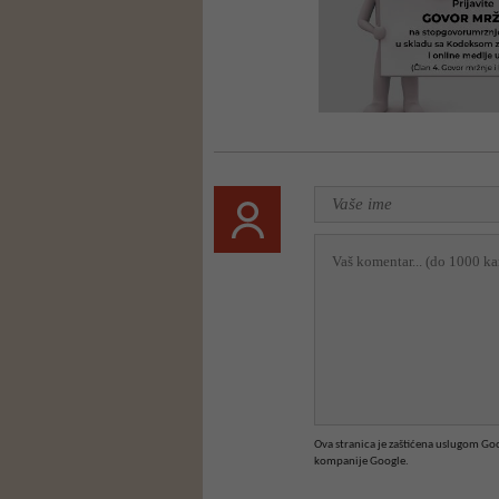
Ova stranica je zaštićena uslugom G
kompanije Google.