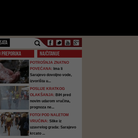
SATA
O PREPORUKA
NAJČITANIJE
POTROŠNJA ZNATNO
POVEĆANA:
Ima li
Sarajevo dovoljno vode,
izvorišta u...
POSLIJE KRATKOG
OLAKŠANJA:
BiH pred
novim udarom vrućina,
prognoza ne...
FOTO/ POD NALETOM
VRUĆINA:
Slike iz
uzavrelog grada: Sarajevo
krcato ...