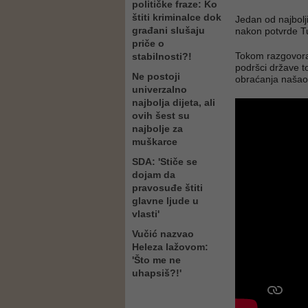
političke fraze: Ko
štiti kriminalce dok
Jedan od najbolj
građani slušaju
nakon potvrde Tuž
priče o
Tokom razgovora 
stabilnosti?!
podršci države t
Ne postoji
obraćanja našao
univerzalno
najbolja dijeta, ali
ovih šest su
najbolje za
muškarce
SDA: 'Stiče se
dojam da
pravosuđe štiti
glavne ljude u
vlasti'
Vučić nazvao
Heleza lažovom:
'Što me ne
uhapsiš?!'