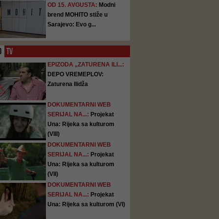
OD 15. AVGUSTA:
Modni
brend MOHITO stiže u
Sarajevo: Evo g...
O
TV
EPIZODA „ZATURENA ILI...:
DEPO VREMEPLOV:
Zaturena Ilidža
DOKUMENTARNI WEB
SERIJAL NA...:
Projekat
Una: Rijeka sa kulturom
(VIII)
DOKUMENTARNI WEB
SERIJAL NA...:
Projekat
Una: Rijeka sa kulturom
(VII)
DOKUMENTARNI WEB
SERIJAL NA...:
Projekat
Una: Rijeka sa kulturom (VI)