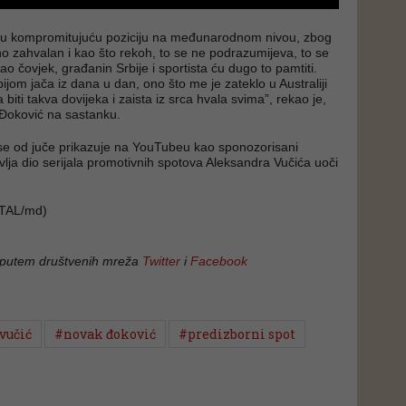
e u kompromitujuću poziciju na međunarodnom nivou, zbog
o zahvalan i kao što rekoh, to se ne podrazumijeva, to se
 Kao čovjek, građanin Srbije i sportista ću dugo to pamtiti.
jom jača iz dana u dan, ono što me je zateklo u Australiji
a biti takva dovijeka i zaista iz srca hvala svima”, rekao je,
 Đoković na sastanku.
se od juče prikazuje na YouTubeu kao sponozorisani
vlja dio serijala promotivnih spotova Aleksandra Vučića uoči
TAL/md)
 putem društvenih mreža
Twitter
i
Facebook
vučić
#novak đoković
#predizborni spot