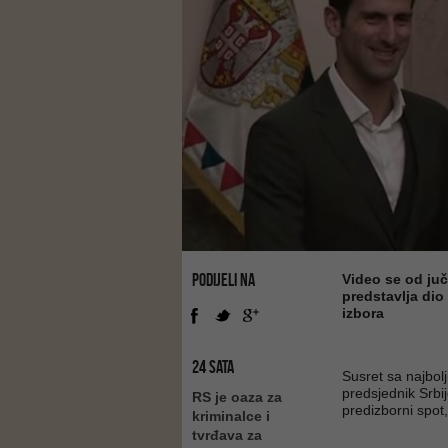
PODIJELI NA
Video se od juč
predstavlja dio
izbora
24 SATA
Susret sa najbol
predsjednik Srbi
RS je oaza za
predizborni spot
kriminalce i
tvrđava za