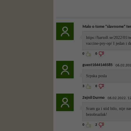
Malo o tome "slavnome" ten
https://bartoll.se/2022/01/n
vaccine-psy-op/ I jedan i d
0
0
guest1644146585
06.02.202
Srpska posla
3
0
Zejnil Durmo
06.02.2022. 1
Sram ga i stid bilo, nije n
bezobrazluk!
0
2