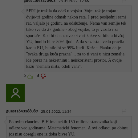
guest1643370403
28.01.2022. 12:46
SFRJ je tražila da odeš u vojsku. Vojni rok je trajao i
dvije-tri godine odmah nakon rata. I pred posljednji sami
rat, valjalo je godinu na odsluženje. Nema van zemlje tek
tako sve do 27 godine - zbog vojske, to je važilo i za
sportaše. Kad bi danas uveo stvari kakve su bile u bivšoj
YU, bunilo bi se 80% ljudi. A da se zaista uvedu pravila
kao u EU, bunilo bi se 99% ljudi. Kaže u članku da je
"svaka druga kuća prazna"... za to ti vani u nizu zemalja
ide porez na nekretninu i neiskorišteni prostor. A ovdje
kažu "nemam ništa, odoh vani".
0
6
guest1643366089
28.01.2022. 11:34
Po ovim clancima BiH ima nekih 150 miliona stanovnika koji
odlaze vec godinama. Matematicki fenomen. A ovi odlasci po obimu
jos nisu dosegli one iz doba bivse YU.