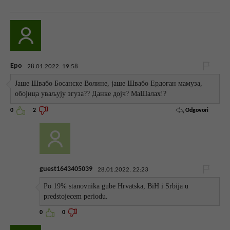
Еро
28.01.2022. 19:58
Јаше Швабо Босанске Волине, јаше Швабо Ердоган мамуза,
обојица уваљују згуза?? Данке дојч? МаШалах!?
Odgovori
0
2
guest1643405039
28.01.2022. 22:23
Po 19% stanovnika gube Hrvatska, BiH i Srbija u
predstojecem periodu.
0
0