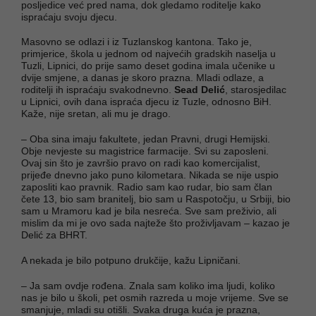
posljedice već pred nama, dok gledamo roditelje kako
ispraćaju svoju djecu.
Masovno se odlazi i iz Tuzlanskog kantona. Tako je,
primjerice, škola u jednom od najvećih gradskih naselja u
Tuzli, Lipnici, do prije samo deset godina imala učenike u
dvije smjene, a danas je skoro prazna. Mladi odlaze, a
roditelji ih ispraćaju svakodnevno.
Sead Delić
, starosjedilac
u Lipnici, ovih dana ispraća djecu iz Tuzle, odnosno BiH.
Kaže, nije sretan, ali mu je drago.
– Oba sina imaju fakultete, jedan Pravni, drugi Hemijski.
Obje nevjeste su magistrice farmacije. Svi su zaposleni.
Ovaj sin što je završio pravo on radi kao komercijalist,
prijeđe dnevno jako puno kilometara. Nikada se nije uspio
zaposliti kao pravnik. Radio sam kao rudar, bio sam član
čete 13, bio sam branitelj, bio sam u Raspotočju, u Srbiji, bio
sam u Mramoru kad je bila nesreća. Sve sam preživio, ali
mislim da mi je ovo sada najteže što proživljavam – kazao je
Delić za BHRT.
A nekada je bilo potpuno drukčije, kažu Lipničani.
– Ja sam ovdje rođena. Znala sam koliko ima ljudi, koliko
nas je bilo u školi, pet osmih razreda u moje vrijeme. Sve se
smanjuje, mladi su otišli. Svaka druga kuća je prazna,