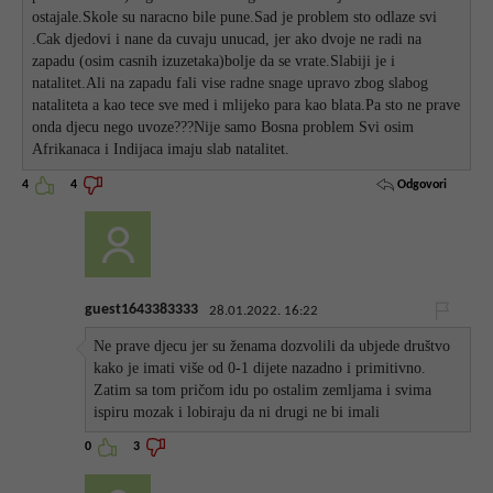
ostajale.Skole su naracno bile pune.Sad je problem sto odlaze svi
.Cak djedovi i nane da cuvaju unucad, jer ako dvoje ne radi na
zapadu (osim casnih izuzetaka)bolje da se vrate.Slabiji je i
natalitet.Ali na zapadu fali vise radne snage upravo zbog slabog
nataliteta a kao tece sve med i mlijeko para kao blata.Pa sto ne prave
onda djecu nego uvoze???Nije samo Bosna problem Svi osim
Afrikanaca i Indijaca imaju slab natalitet.
Odgovori
4
4
guest1643383333
28.01.2022. 16:22
Ne prave djecu jer su ženama dozvolili da ubjede društvo
kako je imati više od 0-1 dijete nazadno i primitivno.
Zatim sa tom pričom idu po ostalim zemljama i svima
ispiru mozak i lobiraju da ni drugi ne bi imali
0
3