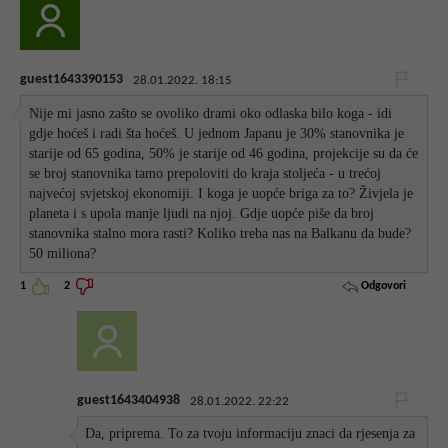
guest1643390153
28.01.2022. 18:15
Nije mi jasno zašto se ovoliko drami oko odlaska bilo koga - idi
gdje hoćeš i radi šta hoćeš. U jednom Japanu je 30% stanovnika je
starije od 65 godina, 50% je starije od 46 godina, projekcije su da će
se broj stanovnika tamo prepoloviti do kraja stoljeća - u trećoj
najvećoj svjetskoj ekonomiji. I koga je uopće briga za to? Živjela je
planeta i s upola manje ljudi na njoj. Gdje uopće piše da broj
stanovnika stalno mora rasti? Koliko treba nas na Balkanu da bude?
50 miliona?
Odgovori
1
2
guest1643404938
28.01.2022. 22:22
Da, priprema. To za tvoju informaciju znaci da rjesenja za