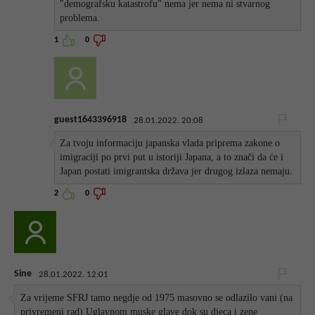
"demografsku katastrofu" nema jer nema ni stvarnog
problema.
1
0
guest1643396918
28.01.2022. 20:08
Za tvoju informaciju japanska vlada priprema zakone o
imigraciji po prvi put u istoriji Japana, a to znači da će i
Japan postati imigrantska država jer drugog izlaza nemaju.
2
0
Sine
28.01.2022. 12:01
Za vrijeme SFRJ tamo negdje od 1975 masovno se odlazilo vani (na
privremeni rad).Uglavnom muske glave dok su djeca i zene