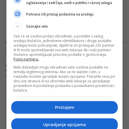
oglašavanja i sadržaja, uvidi u publiku i razvoj usluga
Pohrana i/ili pristup podacima na uređaju
Saznajte više
Vaši će se osobni podaci obrađivati, a podatke s vašeg
uređaja (kolačiće, jedinstvene identifikatore i druge podatke
uređaja) može pohranjivati, dijeliti te im pristupati 241 partner
ili ih može upotrebljavati ova web-lokacija. Mi i naši partneri
Komentari - Ukupno 31
možemo upotrebljavati precizne podatke o geolociranju.
Popis partnera.
NAPOMENA
- Portal Depo.ba zadržava pravo da obriše neprimjereni dio ili cijeli
Neki dobavljači mogu obrađivati vaše osobne podatke na
komentar bez najave i objašnjenja. Mišljenja iznešena u komentarima nisu stavovi
temelju legitimnog interesa. Ako se ne slažete s tim, u
redakcije web portala Depo.ba!
nastavku možete upravljati svojim opcijama. Potražite vezu pri
dnu ove stranice ili na izborniku web-lokacije za upravljanje
pristankom ili povlačenje pristanka u postavkama privatnosti i
kolačića.
Pristajem
Upravljanje opcijama