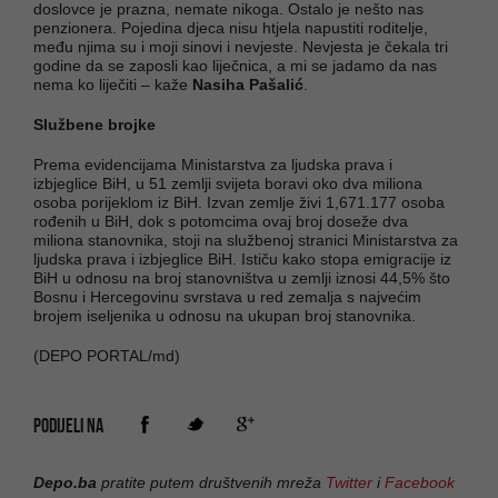
doslovce je prazna, nemate nikoga. Ostalo je nešto nas
penzionera. Pojedina djeca nisu htjela napustiti roditelje,
među njima su i moji sinovi i nevjeste. Nevjesta je čekala tri
godine da se zaposli kao liječnica, a mi se jadamo da nas
nema ko liječiti – kaže
Nasiha Pašalić
.
Službene brojke
Prema evidencijama Ministarstva za ljudska prava i
izbjeglice BiH, u 51 zemlji svijeta boravi oko dva miliona
osoba porijeklom iz BiH. Izvan zemlje živi 1,671.177 osoba
rođenih u BiH, dok s potomcima ovaj broj doseže dva
miliona stanovnika, stoji na službenoj stranici Ministarstva za
ljudska prava i izbjeglice BiH. Ističu kako stopa emigracije iz
BiH u odnosu na broj stanovništva u zemlji iznosi 44,5% što
Bosnu i Hercegovinu svrstava u red zemalja s najvećim
brojem iseljenika u odnosu na ukupan broj stanovnika.
(DEPO PORTAL/md)
PODIJELI NA
Depo.ba
pratite putem društvenih mreža
Twitter
i
Facebook