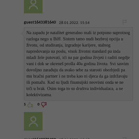
guest1643381640
28.01.2022. 15:54
Na zapadu je natalitet generalno mali iz potpuno suprotnog
razloga nego u BiH. Sistem tamo nudi bezbroj opcija u
životu, od studiranja, izgradnje karijere, stalnog
napredovanja na poslu, visok životni standard pa inda
mladi žele putovati, ići na par godina živjeti i raditi negdje
vani i dok se okreneš prošla 40a godina života. Svi sasvim
dovoljno zarađuju da svako sebe za starosti obezbjedi pa
mu bračni partner i ne treba kao ni djeca da ga izdržavaju
ili pomažu. Kad su ljudi finansijski neovisni onda se ne
trči u brak. Osim toga to su društva individualaca, a ne
kolektivizama.
5
0