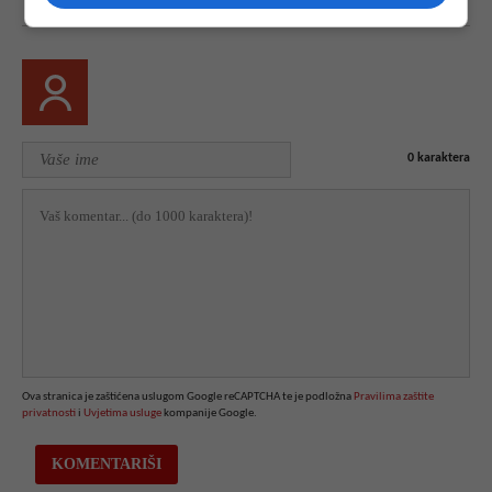
0
karaktera
Ova stranica je zaštićena uslugom Google reCAPTCHA te je podložna
Pravilima zaštite
privatnosti
i
Uvjetima usluge
kompanije Google.