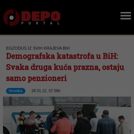
EGZODUS IZ SVIH KRAJEVA BIH
Demografska katastrofa u BiH:
Svaka druga kuća prazna, ostaju
samo penzioneri
28.01.22, 07:58h
Hronika