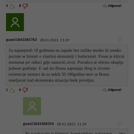
Odgovori
4
8
guest1643365763
28.01.2022. 11:29
Sa napunjenih 18 godinana na zapadu bez tazlike musko ili zensko
pocinje se brinuti o vlastitoj ekonomiji i buducnosti. Posao je kljicni
momenat pri odluci gdje nastaviti zivot. Porodica se obicno okuplja
jednom godisnje. E sad sto Bosnu napustaju zbog te zivotne
existencije neznaci da za nekih 50 100godina nece se Bosna
naseljavati kad ekonomska situacija bude povoljna .
Odgovori
1
6
guest1643366354
28.01.2022. 11:39
Pa naseljavače je filipinci, bangladežani, pakistanci,.....ima