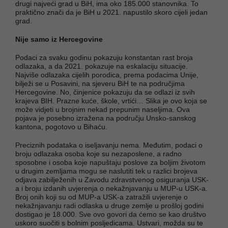
drugi najveći grad u BiH, ima oko 185.000 stanovnika. To
praktično znači da je BiH u 2021. napustilo skoro cijeli jedan
grad.
Nije samo iz Hercegovine
Podaci za svaku godinu pokazuju konstantan rast broja
odlazaka, a da 2021. pokazuje na eskalaciju situacije.
Najviše odlazaka cijelih porodica, prema podacima Unije,
bilježi se u Posavini, na sjeveru BiH te na područjima
Hercegovine. No, činjenice pokazuju da se odlazi iz svih
krajeva BIH. Prazne kuće, škole, vrtići… Slika je ovo koja se
može vidjeti u brojnim nekad prepunim naseljima. Ova
pojava je posebno izražena na području Unsko-sanskog
kantona, pogotovo u Bihaću.
Preciznih podataka o iseljavanju nema. Međutim, podaci o
broju odlazaka osoba koje su nezaposlene, a radno
sposobne i osoba koje napuštaju poslove za boljim životom
u drugim zemljama mogu se naslutiti tek u razlici brojeva
odjava zabilježenih u Zavodu zdravstvenog osiguranja USK-
a i broju izdanih uvjerenja o nekažnjavanju u MUP-u USK-a.
Broj onih koji su od MUP-a USK-a zatražili uvjerenje o
nekažnjavanju radi odlaska u druge zemlje u prošloj godini
dostigao je 18.000. Sve ovo govori da ćemo se kao društvo
uskoro suočiti s bolnim posljedicama. Ustvari, možda su te