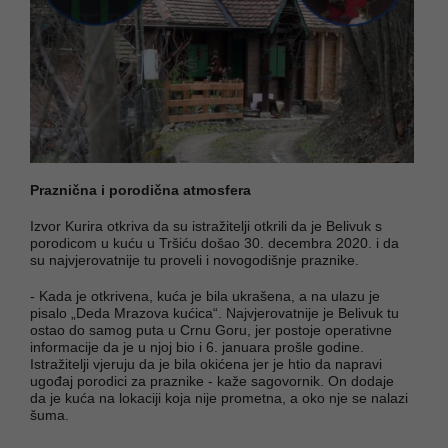
Praznična i porodična atmosfera
Izvor Kurira otkriva da su istražitelji otkrili da je Belivuk s
porodicom u kuću u Tršiću došao 30. decembra 2020. i da
su najvjerovatnije tu proveli i novogodišnje praznike.
- Kada je otkrivena, kuća je bila ukrašena, a na ulazu je
pisalo „Deda Mrazova kućica“. Najvjerovatnije je Belivuk tu
ostao do samog puta u Crnu Goru, jer postoje operativne
informacije da je u njoj bio i 6. januara prošle godine.
Istražitelji vjeruju da je bila okićena jer je htio da napravi
ugođaj porodici za praznike - kaže sagovornik. On dodaje
da je kuća na lokaciji koja nije prometna, a oko nje se nalazi
šuma.