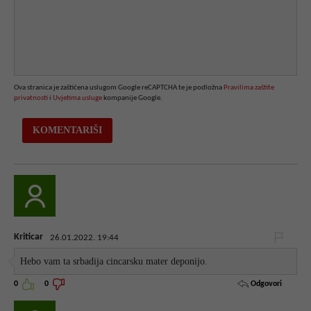
Ova stranica je zaštićena uslugom Google reCAPTCHA te je podložna
Pravilima zaštite
privatnosti
i
Uvjetima usluge
kompanije Google.
Kriticar
26.01.2022. 19:44
Hebo vam ta srbadija cincarsku mater deponijo.
Odgovori
0
0