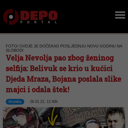
FOTO/ OVDJE JE DOČEKAO POSLJEDNJU NOVU GODINU NA
SLOBODI
Velja Nevolja pao zbog ženinog
selfija: Belivuk se krio u kućici
Djeda Mraza, Bojana poslala slike
majci i odala štek!
26.01.22, 12:40h
Hronika