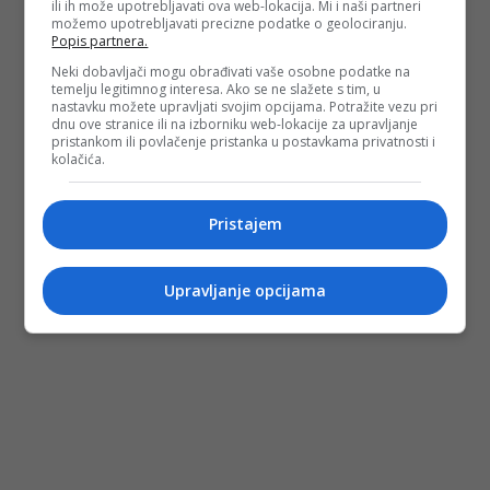
ili ih može upotrebljavati ova web-lokacija. Mi i naši partneri
možemo upotrebljavati precizne podatke o geolociranju.
Popis partnera.
Neki dobavljači mogu obrađivati vaše osobne podatke na
temelju legitimnog interesa. Ako se ne slažete s tim, u
nastavku možete upravljati svojim opcijama. Potražite vezu pri
dnu ove stranice ili na izborniku web-lokacije za upravljanje
pristankom ili povlačenje pristanka u postavkama privatnosti i
kolačića.
Pristajem
Upravljanje opcijama