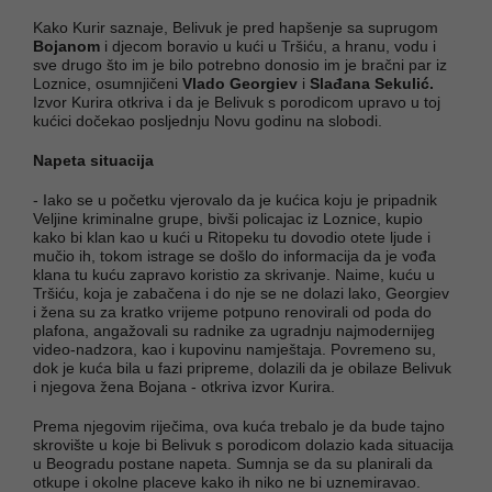
Kako Kurir saznaje, Belivuk je pred hapšenje sa suprugom
Bojanom
i djecom boravio u kući u Tršiću, a hranu, vodu i
sve drugo što im je bilo potrebno donosio im je bračni par iz
Loznice, osumnjičeni
Vlado Georgiev
i
Slađana Sekulić.
Izvor Kurira otkriva i da je Belivuk s porodicom upravo u toj
kućici dočekao posljednju Novu godinu na slobodi.
Napeta situacija
- Iako se u početku vjerovalo da je kućica koju je pripadnik
Veljine kriminalne grupe, bivši policajac iz Loznice, kupio
kako bi klan kao u kući u Ritopeku tu dovodio otete ljude i
mučio ih, tokom istrage se došlo do informacija da je vođa
klana tu kuću zapravo koristio za skrivanje. Naime, kuću u
Tršiću, koja je zabačena i do nje se ne dolazi lako, Georgiev
i žena su za kratko vrijeme potpuno renovirali od poda do
plafona, angažovali su radnike za ugradnju najmodernijeg
video-nadzora, kao i kupovinu namještaja. Povremeno su,
dok je kuća bila u fazi pripreme, dolazili da je obilaze Belivuk
i njegova žena Bojana - otkriva izvor Kurira.
Prema njegovim riječima, ova kuća trebalo je da bude tajno
skrovište u koje bi Belivuk s porodicom dolazio kada situacija
u Beogradu postane napeta. Sumnja se da su planirali da
otkupe i okolne placeve kako ih niko ne bi uznemiravao.