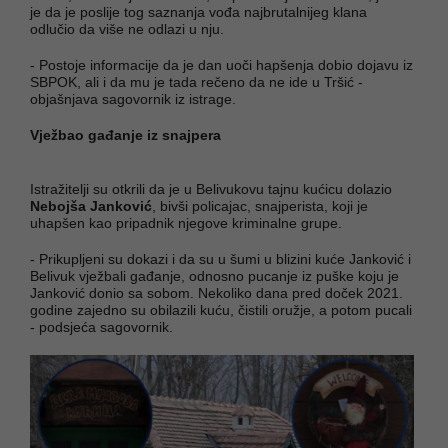
je da je poslije tog saznanja vođa najbrutalnijeg klana
odlučio da više ne odlazi u nju.
- Postoje informacije da je dan uoči hapšenja dobio dojavu iz
SBPOK, ali i da mu je tada rečeno da ne ide u Tršić -
objašnjava sagovornik iz istrage.
Vježbao gađanje iz snajpera
Istražitelji su otkrili da je u Belivukovu tajnu kućicu dolazio
Nebojša Janković
, bivši policajac, snajperista, koji je
uhapšen kao pripadnik njegove kriminalne grupe.
- Prikupljeni su dokazi i da su u šumi u blizini kuće Janković i
Belivuk vježbali gađanje, odnosno pucanje iz puške koju je
Janković donio sa sobom. Nekoliko dana pred doček 2021.
godine zajedno su obilazili kuću, čistili oružje, a potom pucali
- podsjeća sagovornik.