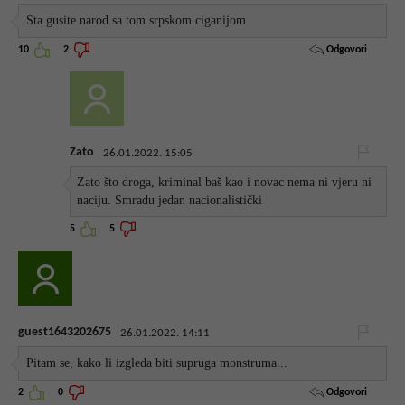
Sta gusite narod sa tom srpskom ciganijom
Odgovori
10
2
Zato
26.01.2022. 15:05
Zato što droga, kriminal baš kao i novac nema ni vjeru ni
naciju. Smradu jedan nacionalistički
5
5
guest1643202675
26.01.2022. 14:11
Pitam se, kako li izgleda biti supruga monstruma...
Odgovori
2
0