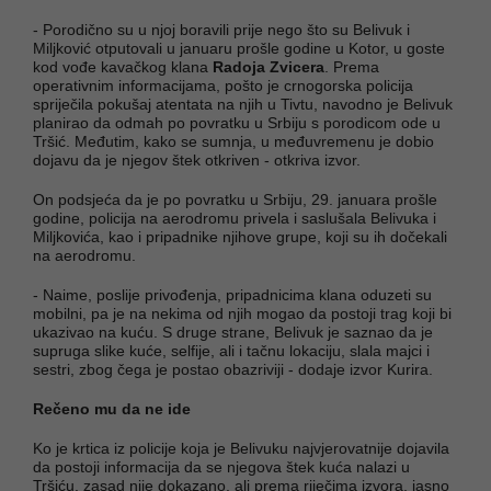
- Porodično su u njoj boravili prije nego što su Belivuk i
Miljković otputovali u januaru prošle godine u Kotor, u goste
kod vođe kavačkog klana
Radoja Zvicera
. Prema
operativnim informacijama, pošto je crnogorska policija
spriječila pokušaj atentata na njih u Tivtu, navodno je Belivuk
planirao da odmah po povratku u Srbiju s porodicom ode u
Tršić. Međutim, kako se sumnja, u međuvremenu je dobio
dojavu da je njegov štek otkriven - otkriva izvor.
On podsjeća da je po povratku u Srbiju, 29. januara prošle
godine, policija na aerodromu privela i saslušala Belivuka i
Miljkovića, kao i pripadnike njihove grupe, koji su ih dočekali
na aerodromu.
- Naime, poslije privođenja, pripadnicima klana oduzeti su
mobilni, pa je na nekima od njih mogao da postoji trag koji bi
ukazivao na kuću. S druge strane, Belivuk je saznao da je
supruga slike kuće, selfije, ali i tačnu lokaciju, slala majci i
sestri, zbog čega je postao obazriviji - dodaje izvor Kurira.
Rečeno mu da ne ide
Ko je krtica iz policije koja je Belivuku najvjerovatnije dojavila
da postoji informacija da se njegova štek kuća nalazi u
Tršiću, zasad nije dokazano, ali prema riječima izvora, jasno