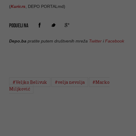
(
Kurir.rs
, DEPO PORTALmd)
PODIJELI NA
Depo.ba
pratite putem društvenih mreža
Twitter
i
Facebook
#Veljko Belivuk
#velja nevolja
#Marko
Miljković