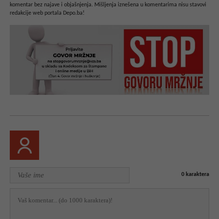
komentar bez najave i objašnjenja. Mišljenja iznešena u komentarima nisu stavovi
redakcije web portala Depo.ba!
0
karaktera