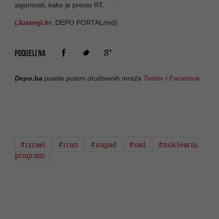
sigurnosti, kako je prenio RT.
(
Jutarnji.hr
, DEPO PORTAL/md)
PODIJELI NA
Depo.ba
pratite putem društvenih mreža
Twitter
i
Facebook
#izrael
#iran
#napad
#sad
#nuklearni
program