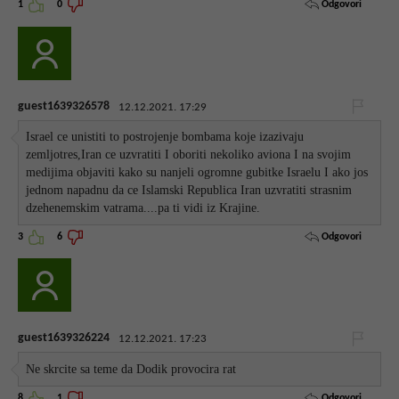
Odgovori
1
0
guest1639326578
12.12.2021. 17:29
Israel ce unistiti to postrojenje bombama koje izazivaju
zemljotres,Iran ce uzvratiti I oboriti nekoliko aviona I na svojim
medijima objaviti kako su nanjeli ogromne gubitke Israelu I ako jos
jednom napadnu da ce Islamski Republica Iran uzvratiti strasnim
dzehenemskim vatrama....pa ti vidi iz Krajine.
Odgovori
3
6
guest1639326224
12.12.2021. 17:23
Ne skrcite sa teme da Dodik provocira rat
Odgovori
8
1