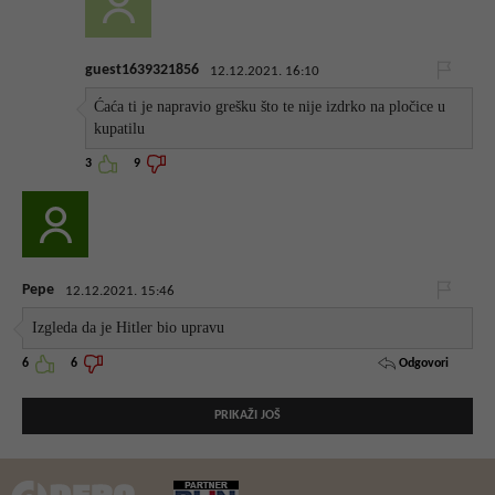
guest1639321856
12.12.2021. 16:10
Ćaća ti je napravio grešku što te nije izdrko na pločice u
kupatilu
3
9
Pepe
12.12.2021. 15:46
Izgleda da je Hitler bio upravu
Odgovori
6
6
PRIKAŽI JOŠ