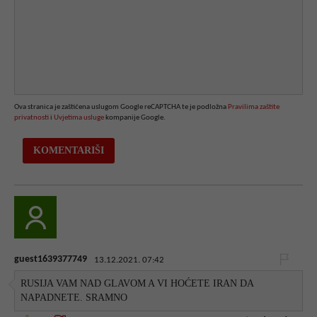
Ova stranica je zaštićena uslugom Google reCAPTCHA te je podložna
Pravilima zaštite
privatnosti
i
Uvjetima usluge
kompanije Google.
guest1639377749
13.12.2021. 07:42
RUSIJA VAM NAD GLAVOM A VI HOĆETE IRAN DA
NAPADNETE. SRAMNO