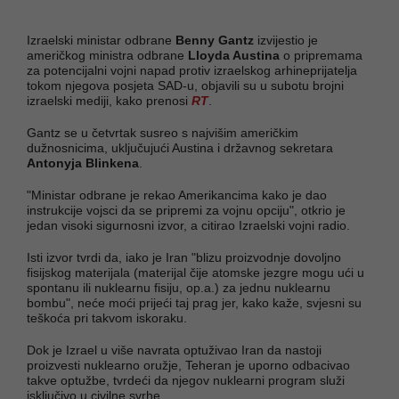
Izraelski ministar odbrane
Benny Gantz
izvijestio je
američkog ministra odbrane
Lloyda Austina
o pripremama
za potencijalni vojni napad protiv izraelskog arhineprijatelja
tokom njegova posjeta SAD-u, objavili su u subotu brojni
izraelski mediji, kako prenosi
RT
.
Gantz se u četvrtak susreo s najvišim američkim
dužnosnicima, uključujući Austina i državnog sekretara
Antonyja Blinkena
.
"Ministar odbrane je rekao Amerikancima kako je dao
instrukcije vojsci da se pripremi za vojnu opciju", otkrio je
jedan visoki sigurnosni izvor, a citirao Izraelski vojni radio.
Isti izvor tvrdi da, iako je Iran "blizu proizvodnje dovoljno
fisijskog materijala (materijal čije atomske jezgre mogu ući u
spontanu ili nuklearnu fisiju, op.a.) za jednu nuklearnu
bombu", neće moći prijeći taj prag jer, kako kaže, svjesni su
teškoća pri takvom iskoraku.
Dok je Izrael u više navrata optuživao Iran da nastoji
proizvesti nuklearno oružje, Teheran je uporno odbacivao
takve optužbe, tvrdeći da njegov nuklearni program služi
isključivo u civilne svrhe.