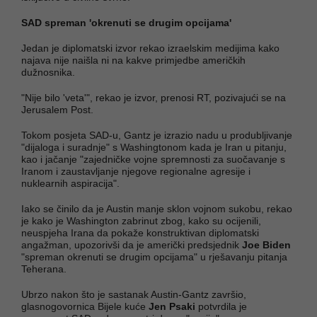
SAD spreman 'okrenuti se drugim opcijama'
Jedan je diplomatski izvor rekao izraelskim medijima kako
najava nije naišla ni na kakve primjedbe američkih
dužnosnika.
"Nije bilo 'veta'", rekao je izvor, prenosi RT, pozivajući se na
Jerusalem Post.
Tokom posjeta SAD-u, Gantz je izrazio nadu u produbljivanje
"dijaloga i suradnje" s Washingtonom kada je Iran u pitanju,
kao i jačanje "zajedničke vojne spremnosti za suočavanje s
Iranom i zaustavljanje njegove regionalne agresije i
nuklearnih aspiracija".
Iako se činilo da je Austin manje sklon vojnom sukobu, rekao
je kako je Washington zabrinut zbog, kako su ocijenili,
neuspjeha Irana da pokaže konstruktivan diplomatski
angažman, upozorivši da je američki predsjednik
Joe Biden
"spreman okrenuti se drugim opcijama" u rješavanju pitanja
Teherana.
Ubrzo nakon što je sastanak Austin-Gantz završio,
glasnogovornica Bijele kuće
Jen Psaki
potvrdila je