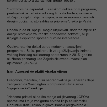
spremnost SAD-a da razmotri druge "opcije".
"S obzirom na napredak u iranskom nuklearnom programu,
predsjednik je zatražio od svog tima da bude spreman u
slučaju da diplomatija ne uspije, a mi se moramo okrenuti
drugim opcijama, što zahtijeva pripreme", rekla je Psaki.
Dodala je da bi "opcije" mogle uključivati ​​"dodatne mjere za
daljnje restrikcije za iranske prihodovne sektore", ali je
izbjegla eksplicitno spomenuti vojne intervencije.
Ovakva retorika dolazi usred nedavno nastavljenih
pregovora u Beču, pokrenutih zbog oživljavanja iznimno
važnog iranskog nuklearnog sporazuma iz 2015. godine,
službeno poznatog kao Zajednički sveobuhvatni plan
djelovanja (JCPOA).
Iran: Agresori će platiti visoku cijenu
Pregovori, međutim, nisu napredovali te je Teheran i dalje
zahtijevao da Washington u potpunosti ukine svoje
"ugnjetavačke" sankcije.
"Nećemo pristati ni na što manje od (izvornog JCPOA)
sporazuma i to je zasigurno crvena linija za Islamsku
Republiku Iran", rekao je glavni iranski pregovarač
Ali