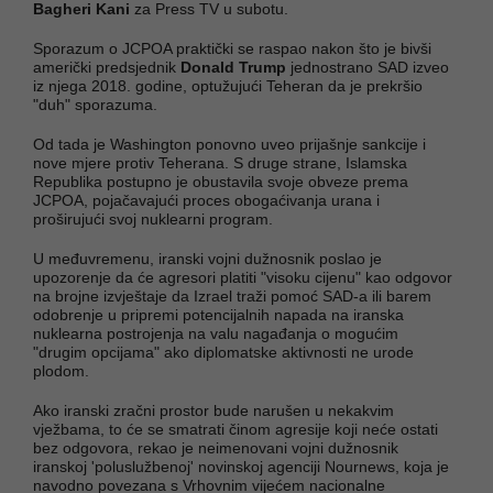
Bagheri Kani
za Press TV u subotu.
Sporazum o JCPOA praktički se raspao nakon što je bivši
američki predsjednik
Donald Trump
jednostrano SAD izveo
iz njega 2018. godine, optužujući Teheran da je prekršio
"duh" sporazuma.
Od tada je Washington ponovno uveo prijašnje sankcije i
nove mjere protiv Teherana. S druge strane, Islamska
Republika postupno je obustavila svoje obveze prema
JCPOA, pojačavajući proces obogaćivanja urana i
proširujući svoj nuklearni program.
U međuvremenu, iranski vojni dužnosnik poslao je
upozorenje da će agresori platiti "visoku cijenu" kao odgovor
na brojne izvještaje da Izrael traži pomoć SAD-a ili barem
odobrenje u pripremi potencijalnih napada na iranska
nuklearna postrojenja na valu nagađanja o mogućim
"drugim opcijama" ako diplomatske aktivnosti ne urode
plodom.
Ako iranski zračni prostor bude narušen u nekakvim
vježbama, to će se smatrati činom agresije koji neće ostati
bez odgovora, rekao je neimenovani vojni dužnosnik
iranskoj 'poluslužbenoj' novinskoj agenciji Nournews, koja je
navodno povezana s Vrhovnim vijećem nacionalne