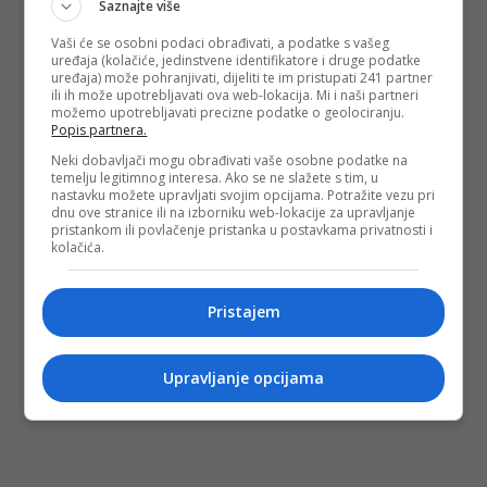
Saznajte više
Vaši će se osobni podaci obrađivati, a podatke s vašeg
uređaja (kolačiće, jedinstvene identifikatore i druge podatke
uređaja) može pohranjivati, dijeliti te im pristupati 241 partner
ili ih može upotrebljavati ova web-lokacija. Mi i naši partneri
možemo upotrebljavati precizne podatke o geolociranju.
Popis partnera.
Neki dobavljači mogu obrađivati vaše osobne podatke na
temelju legitimnog interesa. Ako se ne slažete s tim, u
nastavku možete upravljati svojim opcijama. Potražite vezu pri
dnu ove stranice ili na izborniku web-lokacije za upravljanje
pristankom ili povlačenje pristanka u postavkama privatnosti i
kolačića.
Pristajem
Upravljanje opcijama