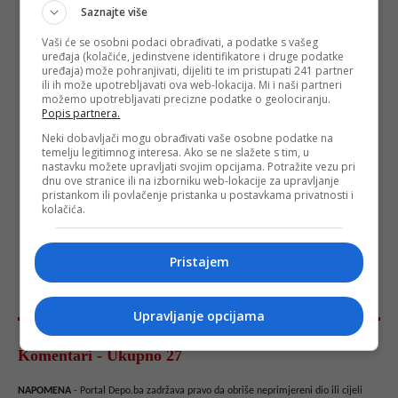
Saznajte više
Vaši će se osobni podaci obrađivati, a podatke s vašeg
uređaja (kolačiće, jedinstvene identifikatore i druge podatke
uređaja) može pohranjivati, dijeliti te im pristupati 241 partner
ili ih može upotrebljavati ova web-lokacija. Mi i naši partneri
možemo upotrebljavati precizne podatke o geolociranju.
Popis partnera.
Neki dobavljači mogu obrađivati vaše osobne podatke na
temelju legitimnog interesa. Ako se ne slažete s tim, u
nastavku možete upravljati svojim opcijama. Potražite vezu pri
dnu ove stranice ili na izborniku web-lokacije za upravljanje
pristankom ili povlačenje pristanka u postavkama privatnosti i
kolačića.
Pristajem
Upravljanje opcijama
Komentari - Ukupno 27
NAPOMENA
- Portal Depo.ba zadržava pravo da obriše neprimjereni dio ili cijeli