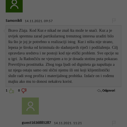
Samonikli
14.11.2021. 09:57
Bravo Zlaja. Kod Kur.e nikad ne znaš šta može te snaći. Kur.a je
uvijek spremna zarad partikularnog trenutnog interesa uraditi bilo
šta što je joj je potrebno u realizaciji istog. Kur.i ništa nije strano,
lepeza je široka od kriminala do sladunjavih riječi i podilaženja. Cilj
opravdava sredstva i ne postoji kod nje etički problem. Sve opcije su
u igri. Ja Radončiću ne vjerujem a to je dosada stotinu puta pokazao.
Prevrtljiva prostitutka. Zbog toga ljudi od digniteta ga napuštaju a
uz njega ostaju samo oni slični njemu ili oni koji klijentilistički
služe radi svog profita i materijalnog probitka. Izdaće on i rođenu
majku ako mu to donosi nekakvu korist.
Odgovori
1
0
guest1636885287
14.11.2021. 11:21