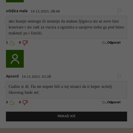
srbijica mala
14.11.2021. 08:46
ako bosnje nemogu ili nesmiju da maknu ljigavca sto se zove fare
kosovare i sto radi za vucica a egzistira u sarajevu treba ga pod hitno
maknuti pa i fizicki.
Odgovori
1
0
Apsurd
14.11.2021. 01:28
Cudim sr dr. Da ste uopste bili u toj stranci da ti kepec ucitelj
likovnog bude sef.
Odgovori
3
0
PRIKAŽI JOŠ