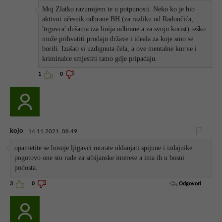
Moj Zlatko razumijem te u potpunosti. Neko ko je bio
aktivni učesnik odbrane BH (za razliku od Radončića,
'trgovca' dušama iza linija odbrane a za svoju korist) teško
može prihvatiti prodaju države i ideala za koje smo se
borili. Izašao si uzdignuta čela, a ove mentalne kur.ve i
kriminalce smjestiti tamo gdje pripadaju.
1
0
kojo
14.11.2021. 08:49
opametite se bosnje ljigavci morate uklanjati spijune i izdajnike
pogotovo one sto rade za srbijanske interese a ima ih u bosni
podosta.
Odgovori
3
0