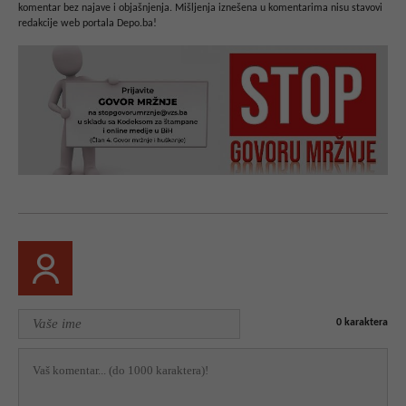
komentar bez najave i objašnjenja. Mišljenja iznešena u komentarima nisu stavovi
redakcije web portala Depo.ba!
0
karaktera