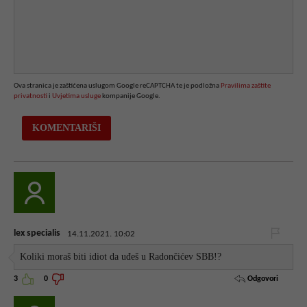
Ova stranica je zaštićena uslugom Google reCAPTCHA te je podložna
Pravilima zaštite
privatnosti
i
Uvjetima usluge
kompanije Google.
lex specialis
14.11.2021. 10:02
Koliki moraš biti idiot da uđeš u Radončićev SBB!?
Odgovori
3
0