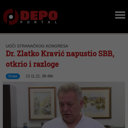
UOČI STRANAČKOG KONGRESA
Dr. Zlatko Kravić napustio SBB,
otkrio i razloge
13.11.21, 08:49h
Front