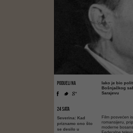
PODIJELI NA
Iako je bio poli
Bošnjačkog sab
Sarajevu
24 SATA
Film posvećen 
Severina: Kad
romansijeru, pri
priznamo ono što
moderne bosansk
se desilo u
Federalne televiz