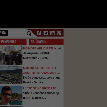
SATA
O PREPORUKA
NAJČITANIJE
KO MOŽE APLICIRATI:
Novi
Javni pozivi u FBiH:
Rekordnih 20,3 m...
IZMEĐU ŠTETE PO BIH I
ZAŠTITE REPUTACIJE B...:
Ko će odgovarati ako stane
Koridor Vc: Kaž...
LJETO SE NE PREDAJE:
Stiže li konačno zahlađenje
u BiH: Nedim S...