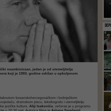
DEP
tički neambiciozan, jedan je od utemeljitelja
ora koji je 1993. godine održan u opkoljenom
istaknutom bosanskohercegovačkom i bošnjačkom
povjedaču, dramskom piscu, leksikografu i utemeljitelju
e jezičke kulture,
Aliji Isakoviću
, večeras je u programu
ije u 20:30 sati. Autorica filma je
Arijana Saračević
.