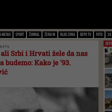
& Mediji
Sport
Žurnal
Žena IN
Blog zona
Depo TV
FOTO
24 
DEP
A FTV
, ali Srbi i Hrvati žele da nas
a budemo: Kako je '93.
vić