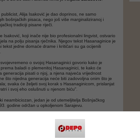
 publicist, Alija Isaković je dao doprinos, ne samo
ih bošnjačkih pisaca, nego još više marginaliziranoj i
ačkoj tradiciji pisane riječi.
e Isaković, koji inače nije bio profesionalni lingvist, ostvario
ela na polju pisanja rječnika. Njegov tekst Hasanaginice je
 tekst jedne domaće drame i kritičari su ga ocijenili
.
svojevremeno o svojoj Hasanaginici govorio kako je
i prema baladi o plemenitoj Hasanaginici, te kako će
 generacija pisati o njoj, a njena najveća vrijednost
me što nijedna generacija neće biti zadovoljna onim što je
la; svaka će željeti svoj korak s Hasanaginicom, prislanjat
atri i svoj eho oslušnuti u njenom biću".
ički neambiciozan, jedan je od utemeljitelja Bošnjačkog
993. godine održan u opkoljenom Sarajevu.
i", kako naš narod voli reći, ali je očigledno da Srbi i Hrvati
če kakvi treba da budemo. Neke od tih pouka moramo
 bili razumljivi. Protubosanske, protubošnjačke,
e najezde, slijeva i zdesna, mržnjom sumnjiče ovu našu
i krvavim tragom potiru sve što smo svojim stopama dotakli