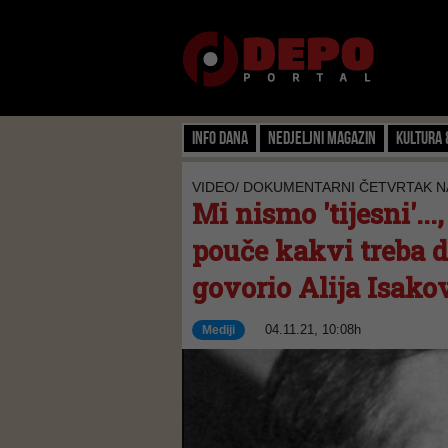
Info dana
Nedjeljni magazin
Kultura 
VIDEO/ DOKUMENTARNI ČETVRTAK N
Mi nismo 'tijesni'...
pouče kakvi treba d
govorio Alija Isako
04.11.21, 10:08h
Mediji