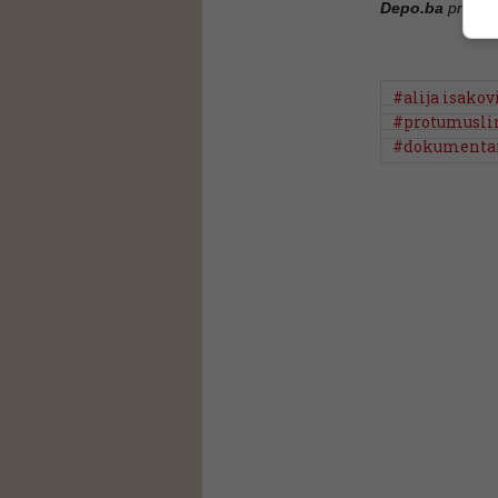
Depo.ba
pratite
#alija isakov
#protumusl
#dokumentar