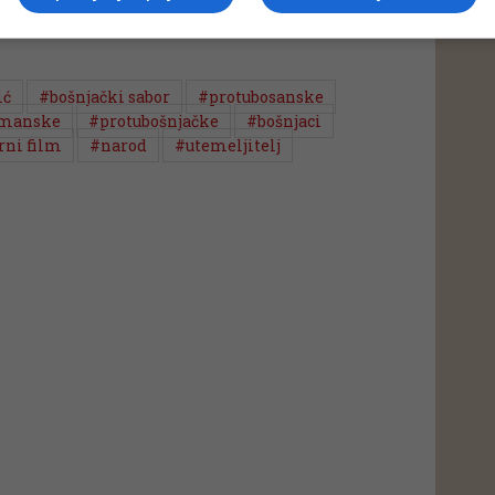
 putem društvenih mreža
Twitter
i
Facebook
ić
#bošnjački sabor
#protubosanske
imanske
#protubošnjačke
#bošnjaci
ni film
#narod
#utemeljitelj