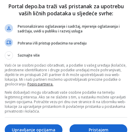
ili. Jer, mi nismo nikakav nebeski narod već zemaljski,
Portal depo.ba traži vaš pristanak za upotrebu
 zemlje..., rekao je između ostalog tada Alija Isaković.
vaših ličnih podataka u sljedeće svrhe:
egovog govora...
Personalizirano oglašavanje i sadržaj, mjerenje oglašavanja i
sadržaja, uvidi u publiku i razvoj usluga
Pohrana i/ili pristup podacima na uređaju
Saznajte više
Vaši će se osobni podaci obrađivati, a podatke s vašeg uređaja (kolačiće,
jedinstvene identifikatore i druge podatke uređaja) može pohranjivati,
dijeliti te im pristupati 241 partner ili ih može upotrebljavati ova web-
lokacija. Mi i naši partneri možemo upotrebljavati precizne podatke o
geolociranju.
Popis partnera.
Neki dobavljači mogu obrađivati vaše osobne podatke na temelju
legitimnog interesa. Ako se ne slažete s tim, u nastavku možete upravljati
svojim opcijama. Potražite vezu pri dnu ove stranice ili na izborniku web-
lokacije za upravljanje pristankom ili povlačenje pristanka u postavkama
privatnosti i kolačića.
ad)
Upravljanje opcijama
Pristajem