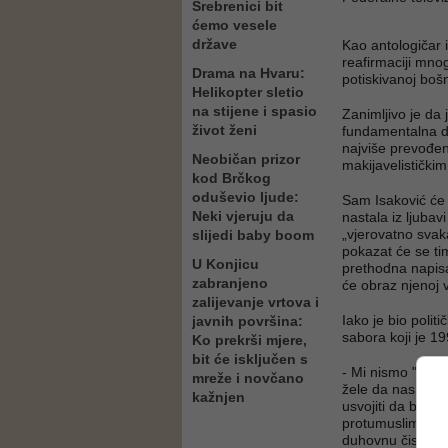
Srebrenici bit
ćemo vesele
države
Kao antologičar i
reafirmaciji mnog
Drama na Hvaru:
potiskivanoj bošnj
Helikopter sletio
na stijene i spasio
Zanimljivo je da j
život ženi
fundamentalna dj
najviše prevođeni
Neobičan prizor
makijavelističkim
kod Brčkog
oduševio ljude:
Sam Isaković će 
Neki vjeruju da
nastala iz ljubav
„vjerovatno svaka
slijedi baby boom
pokazat će se ti
U Konjicu
prethodna napisa
zabranjeno
će obraz njenoj v
zalijevanje vrtova i
Iako je bio polit
javnih površina:
sabora koji je 1
Ko prekrši mjere,
bit će isključen s
- Mi nismo "tijesn
mreže i novčano
žele da nas pou
kažnjen
usvojiti da bismo
protumuslimansk
duhovnu čistotu 