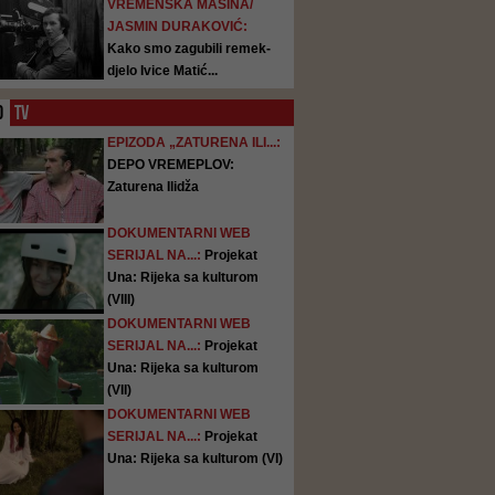
VREMENSKA MAŠINA/
JASMIN DURAKOVIĆ:
Kako smo zagubili remek-
djelo Ivice Matić...
O
TV
EPIZODA „ZATURENA ILI...:
DEPO VREMEPLOV:
Zaturena Ilidža
DOKUMENTARNI WEB
SERIJAL NA...:
Projekat
Una: Rijeka sa kulturom
(VIII)
DOKUMENTARNI WEB
SERIJAL NA...:
Projekat
Una: Rijeka sa kulturom
(VII)
DOKUMENTARNI WEB
SERIJAL NA...:
Projekat
Una: Rijeka sa kulturom (VI)