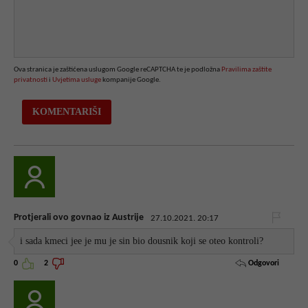
Ova stranica je zaštićena uslugom Google reCAPTCHA te je podložna
Pravilima zaštite
privatnosti
i
Uvjetima usluge
kompanije Google.
Protjerali ovo govnao iz Austrije
27.10.2021. 20:17
i sada kmeci jee je mu je sin bio dousnik koji se oteo kontroli?
Odgovori
0
2