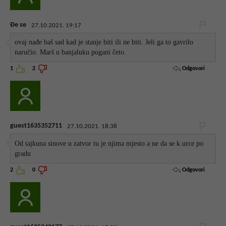
Đe se
27.10.2021. 19:17
ovaj nađe baš sad kad je stanje biti ili ne biti. Jeli ga to gavrilo
naručio. Marš u banjaluku pogani četo.
Odgovori
1
2
guest1635352711
27.10.2021. 18:38
Od tajkuna sinove u zatvor tu je njima mjesto a ne da se k.urce po
gradu
Odgovori
2
0