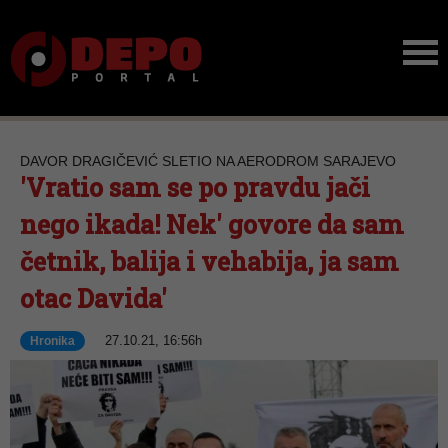
DAVOR DRAGIČEVIĆ SLETIO NA AERODROM SARAJEVO
'Vratio sam se po pravdu jači
nego ikada! Nek' govore da sam
četnik, balija i vehabija, ja sam
otac Davida'
27.10.21, 16:56h
Hronika