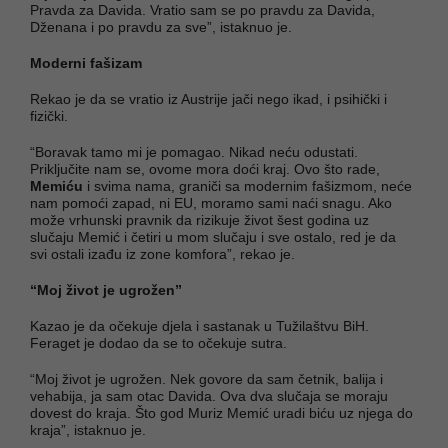
Pravda za Davida. Vratio sam se po pravdu za Davida,
Dženana i po pravdu za sve”, istaknuo je.
Moderni fašizam
Rekao je da se vratio iz Austrije jači nego ikad, i psihički i
fizički.
“Boravak tamo mi je pomagao. Nikad neću odustati.
Priključite nam se, ovome mora doći kraj. Ovo što rade,
Memiću
i svima nama, graniči sa modernim fašizmom, neće
nam pomoći zapad, ni EU, moramo sami naći snagu. Ako
može vrhunski pravnik da rizikuje život šest godina uz
slučaju Memić i četiri u mom slučaju i sve ostalo, red je da
svi ostali izađu iz zone komfora”, rekao je.
“Moj život je ugrožen”
Kazao je da očekuje djela i sastanak u Tužilaštvu BiH.
Feraget je dodao da se to očekuje sutra.
“Moj život je ugrožen. Nek govore da sam četnik, balija i
vehabija, ja sam otac Davida. Ova dva slučaja se moraju
dovest do kraja. Što god Muriz Memić uradi biću uz njega do
kraja”, istaknuo je.