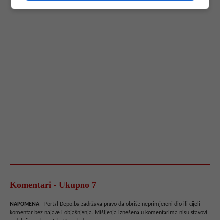
Komentari - Ukupno 7
NAPOMENA
- Portal Depo.ba zadržava pravo da obriše neprimjereni dio ili cijeli
komentar bez najave i objašnjenja. Mišljenja iznešena u komentarima nisu stavovi