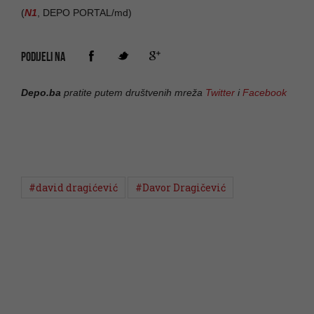
(
N1
, DEPO PORTAL/md)
PODIJELI NA
Depo.ba
pratite putem društvenih mreža
Twitter
i
Facebook
#david dragićević
#Davor Dragičević