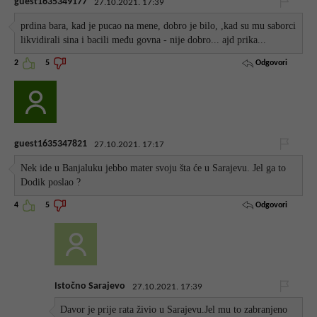
guest1635349177
27.10.2021. 17:39
prdina bara, kad je pucao na mene, dobro je bilo, ,kad su mu saborci
likvidirali sina i bacili među govna - nije dobro... ajd prika...
Odgovori
2
5
guest1635347821
27.10.2021. 17:17
Nek ide u Banjaluku jebbo mater svoju šta će u Sarajevu. Jel ga to
Dodik poslao ?
Odgovori
4
5
Istočno Sarajevo
27.10.2021. 17:39
Davor je prije rata živio u Sarajevu.Jel mu to zabranjeno