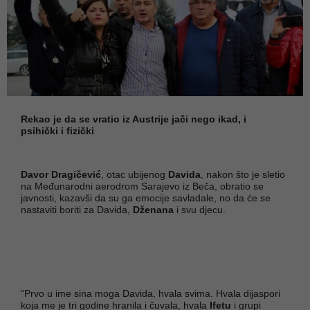
Rekao je da se vratio iz Austrije jači nego ikad, i
psihički i fizički
Davor Dragičević
, otac ubijenog
Davida
, nakon što je sletio
na Međunarodni aerodrom Sarajevo iz Beča, obratio se
javnosti, kazavši da su ga emocije savladale, no da će se
nastaviti boriti za Davida,
Dženana
i svu djecu.
“Prvo u ime sina moga Davida, hvala svima. Hvala dijaspori
koja me je tri godine hranila i čuvala, hvala
Ifetu
i grupi