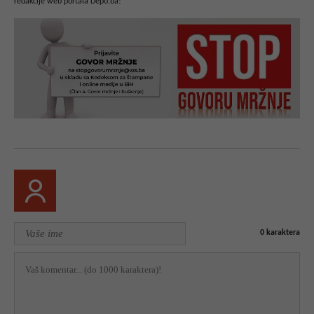
redakcije web portala Depo.ba!
0
karaktera