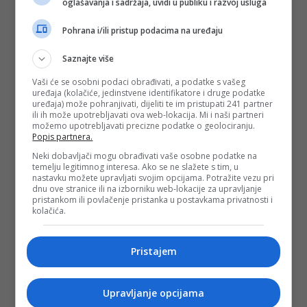
oglašavanja i sadržaja, uvidi u publiku i razvoj usluga
Pohrana i/ili pristup podacima na uređaju
Saznajte više
Vaši će se osobni podaci obrađivati, a podatke s vašeg
uređaja (kolačiće, jedinstvene identifikatore i druge podatke
uređaja) može pohranjivati, dijeliti te im pristupati 241 partner
ili ih može upotrebljavati ova web-lokacija. Mi i naši partneri
možemo upotrebljavati precizne podatke o geolociranju.
Popis partnera.
Neki dobavljači mogu obrađivati vaše osobne podatke na
temelju legitimnog interesa. Ako se ne slažete s tim, u
nastavku možete upravljati svojim opcijama. Potražite vezu pri
dnu ove stranice ili na izborniku web-lokacije za upravljanje
pristankom ili povlačenje pristanka u postavkama privatnosti i
kolačića.
Pristajem
Upravljanje opcijama