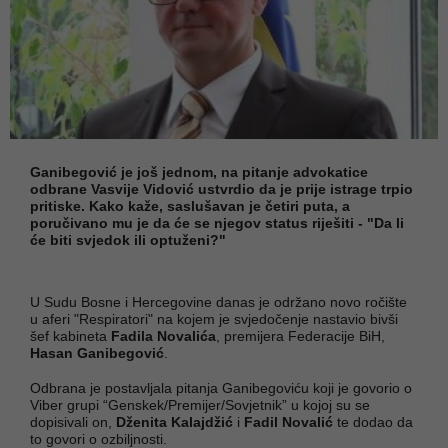
Ganibegović je još jednom, na pitanje advokatice
odbrane Vasvije Vidović ustvrdio da je prije istrage trpio
pritiske. Kako kaže, saslušavan je četiri puta, a
poručivano mu je da će se njegov status riješiti - "Da li
će biti svjedok ili optuženi?"
U Sudu Bosne i Hercegovine danas je održano novo ročište
u aferi "Respiratori" na kojem je svjedočenje nastavio bivši
šef kabineta
Fadila Novalića
, premijera Federacije BiH,
Hasan Ganibegović
.
Odbrana je postavljala pitanja Ganibegoviću koji je govorio o
Viber grupi “Genskek/Premijer/Sovjetnik” u kojoj su se
dopisivali on,
Dženita Kalajdžić
i
Fadil Novalić
te dodao da
to govori o ozbiljnosti.