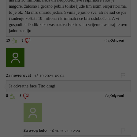
ukralu 10 miliona, nabavili neupotrebljive respiratore i što je
najgore, žalosno i grozno pobili tolike ljude tim istim respiratorima,
to je ok. Ma mrš smradu jedan. Svima je jasno sve, ali ne sad će još
i suđenje koštati 10 miliona i kriminalci će biti oslobođeni. A vi
gospodine Dodik kako vas naziva Bakir za to vrijeme rasturaj te ovu
jadnu zemlju.
Odgovori
13
3
Za nevjerovat
16.10.2021. 09:04
Ja odvratne face Tito dragi
Odgovori
8
5
Za ovog ledo
16.10.2021. 12:24