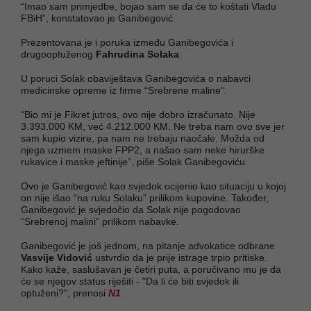
“Imao sam primjedbe, bojao sam se da će to koštati Vladu
FBiH”, konstatovao je Ganibegović.
Prezentovana je i poruka između Ganibegovića i
drugooptuženog
Fahrudina Solaka
.
U poruci Solak obaviještava Ganibegovića o nabavci
medicinske opreme iz firme “Srebrene maline”.
“Bio mi je Fikret jutros, ovo nije dobro izračunato. Nije
3.393.000 KM, već 4.212.000 KM. Ne treba nam ovo sve jer
sam kupio vizire, pa nam ne trebaju naočale. Možda od
njega uzmem maske FPP2, a našao sam neke hirurške
rukavice i maske jeftinije”, piše Solak Ganibegoviću.
Ovo je Ganibegović kao svjedok ocijenio kao situaciju u kojoj
on nije išao “na ruku Solaku” prilikom kupovine. Također,
Ganibegović je svjedočio da Solak nije pogodovao
“Srebrenoj malini” prilikom nabavke.
Ganibegović je još jednom, na pitanje advokatice odbrane
Vasvije Vidović
ustvrdio da je prije istrage trpio pritiske.
Kako kaže, saslušavan je četiri puta, a poručivano mu je da
će se njegov status riješiti - "Da li će biti svjedok ili
optuženi?", prenosi
N1
.