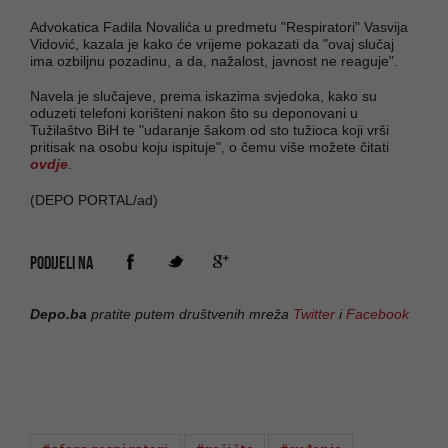
Advokatica Fadila Novalića u predmetu "Respiratori" Vasvija
Vidović, kazala je kako će vrijeme pokazati da "ovaj slučaj
ima ozbiljnu pozadinu, a da, nažalost, javnost ne reaguje".
Navela je slučajeve, prema iskazima svjedoka, kako su
oduzeti telefoni korišteni nakon što su deponovani u
Tužilaštvo BiH te "udaranje šakom od sto tužioca koji vrši
pritisak na osobu koju ispituje", o čemu više možete čitati
ovdje
.
(DEPO PORTAL/ad)
PODIJELI NA
Depo.ba
pratite putem društvenih mreža
Twitter
i
Facebook