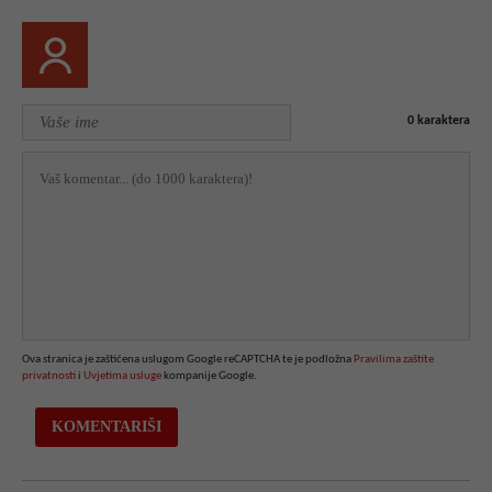
0
karaktera
Ova stranica je zaštićena uslugom Google reCAPTCHA te je podložna
Pravilima zaštite
privatnosti
i
Uvjetima usluge
kompanije Google.