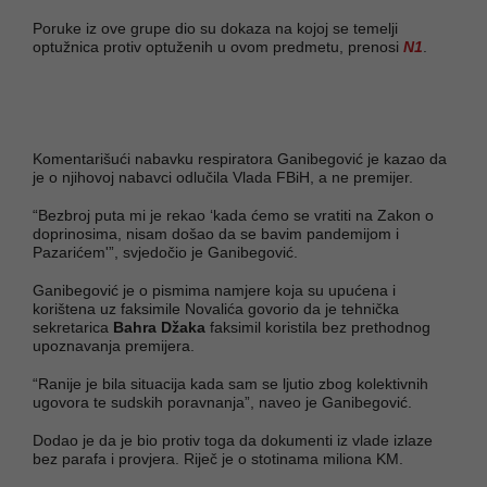
Poruke iz ove grupe dio su dokaza na kojoj se temelji
optužnica protiv optuženih u ovom predmetu, prenosi
N1
.
Komentarišući nabavku respiratora Ganibegović je kazao da
je o njihovoj nabavci odlučila Vlada FBiH, a ne premijer.
“Bezbroj puta mi je rekao ‘kada ćemo se vratiti na Zakon o
doprinosima, nisam došao da se bavim pandemijom i
Pazarićem'”, svjedočio je Ganibegović.
Ganibegović je o pismima namjere koja su upućena i
korištena uz faksimile Novalića govorio da je tehnička
sekretarica
Bahra Džaka
faksimil koristila bez prethodnog
upoznavanja premijera.
“Ranije je bila situacija kada sam se ljutio zbog kolektivnih
ugovora te sudskih poravnanja”, naveo je Ganibegović.
Dodao je da je bio protiv toga da dokumenti iz vlade izlaze
bez parafa i provjera. Riječ je o stotinama miliona KM.