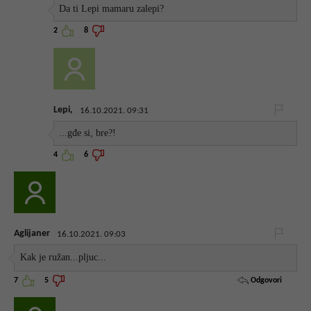
Da ti Lepi mamaru zalepi?
2
8
Lepi,
16.10.2021. 09:31
...gđe si, bre?!
4
6
Aglijaner
16.10.2021. 09:03
Kak je ružan...pljuc...
Odgovori
7
5