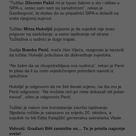
“Tužilac
Džermin Pašić
mi je lupao šakom o sto i otišao u
SIPA-u, ostao sam sam sa saradnicom”, rekao je
Ganibegović, te dodao da su pripadnici SIPA-e dolazili na
vrata njegovoj supruzi.
Tužilac
Mirza Hukeljić
pojasnio je da svjedok nije imao
prigovor na saslušanje, a samo ispitivanje od strane
Tužilaštva u sudnici je dugo trajalo.
Sudija
Branko Perić
, inače član Vijeća, reagovao je kazavši
da tužilac Hukeljić pokušava da diskredituje svjedoka.
“Ne želim da se zloupotrebljava ova sudnica”, rekao je Perić
te pitao da li su ovim svjedočenjem potvrđeni navodi iz
optužnice
Hukeljić je odgovorio da ne želi davati ocjenu, na šta mu je
Perić odgovorio: “Ne možete reći jer niste dokazali niti jedan
navod”, oštro je odgovorio Perić.
Tužilac je nakon ove konstatacije završio ispitivanje.
Sljedeće ročište je zakazano za srijedu 20. oktobra, a
svjedok će biti Edita Kalajdžić gerneralna sekretarka Vlade.
Vidović: Građani BiH zamislite se… To je prisila najcrnje
vrste!