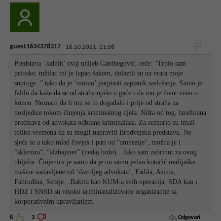
guest1634378317
16.10.2021. 11:58
Predstava ‘Jadnik’ ovaj uhljeb Ganibegović, reče: “Trpio sam
pritiske, tužilac mi je lupao šakom, dolazili su na vrata moje
supruge..” tako da je ‘morao’ potpisati zapisnik saslušanja. Samo je
falilo da kaže da se od straha upišo u gaće i da mu je život visio o
koncu. Neznam da li mu se to događalo i prije od straha za
posljedice tokom činjenja kriminalnog djela. Ništa od tog. Izrežirana
predstava od advokata odbrane kriminalaca. Za scenario su imali
toliko vremena da su mogli napraviti Brodvejsku predstavu. Ne
sjeća se a tako mlad čovjek i pati od “amnezije”, možda je i
“skleroza”, “alzhajmer” (nedaj bože)…Jako sam zabrinut za ovog
uhljeba. Činjenica je samo da je on samo jedan kotačić mafijaške
mašine sastavljene od ‘đavoljeg advokata’, Fadila, Asima,
Fahrudina, Sebije…Bakira kao KUM-a svih operacija. SDA kao i
HDZ i SNSD su visoko kriminanalizovane organizacije sa
korporativnim upravljanjem.
Odgovori
8
3