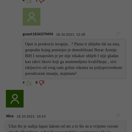
4
1
guest1634379494
16.10.2021. 12:18
Opet si preskocio terapiju...? Pjena ti uhljebe ide na usta,
gospodin kojeg pominjes je demobilisani Borac Armije
BiH I nezaposlen je jer nije nikakav uhljeb I nije gladan
kao takvi likovi koji ga neutemeljeno kvalifikuju , zivi
iskljucivo od svog rada golim rukama na poljoprivrednom
porodicnom imanju, majmune!
4
8
Alna
16.10.2021. 10:19
Užas što je sudija lupao šakom od sto a to što su u vrijeme corone