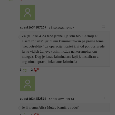
guest1634387269
16.10.2021. 14:27
Za @..79494 Za tebe jarane i ja sam bio u Armiji ali
nisam iz "safa" jer nisam kriminalizovan pa prema tome
"neupotrebljiv" za operacije. Kažeš živi od poljoprivrede.
Ja ne vidjeh žuljeve (osim možda na korumpiranom
mozgu). Dug je lanac kriminalaca koji je instaliran u
organima uprave, inkubator kriminala.
3
2
guest1634382893
16.10.2021. 13:14
Je li njemu Alisa Mutap Ramić u rodu?