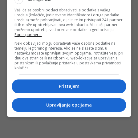
Vaši će se osobni podaci obrađivati, a podatke s vašeg
uređaja (kolačiće, jedinstvene identifikatore i druge podatke
uređaja) može pohranjivati, dijeliti te im pristupati 241 partner
ili ih može upotrebljavati ova web-lokacija. Mi i naši partneri
možemo upotrebljavati precizne podatke o geolociranju.
Popis partnera.
Neki dobavljači mogu obrađivati vaše osobne podatke na
temelju legitimnog interesa. Ako se ne slažete s tim, u
nastavku možete upravljati svojim opcijama. Potražite vezu pri
dnu ove stranice ili na izborniku web-lokacije za upravljanje
pristankom ili povlačenje pristanka u postavkama privatnosti i
kolačića.
Pristajem
Upravljanje opcijama