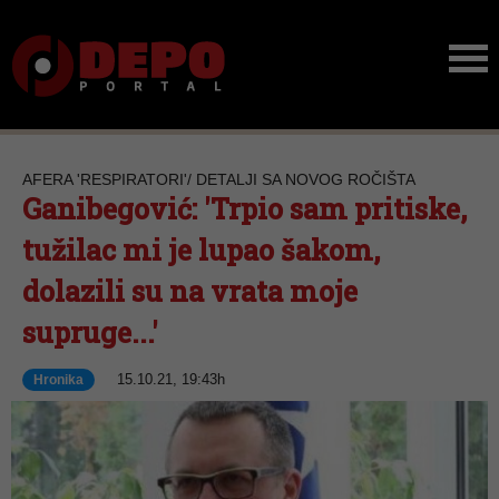
AFERA 'RESPIRATORI'/ DETALJI SA NOVOG ROČIŠTA
Ganibegović: 'Trpio sam pritiske,
tužilac mi je lupao šakom,
dolazili su na vrata moje
supruge...'
15.10.21, 19:43h
Hronika