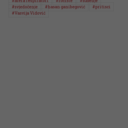
#afera respiratori
#ročište
#suđenje
#svjedočenje
#hasan ganibegović
#pritisci
#Vasvija Vidović