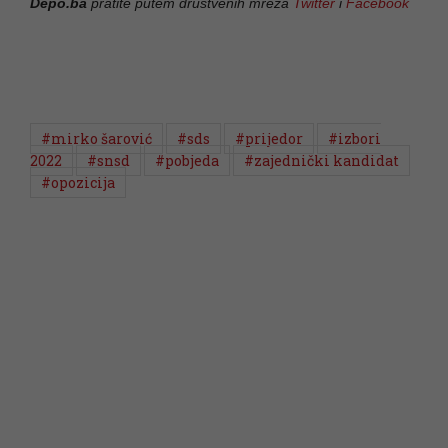
Depo.ba
pratite putem društvenih mreža
Twitter
i
Facebook
#mirko šarović
#sds
#prijedor
#izbori
2022
#snsd
#pobjeda
#zajednički kandidat
#opozicija