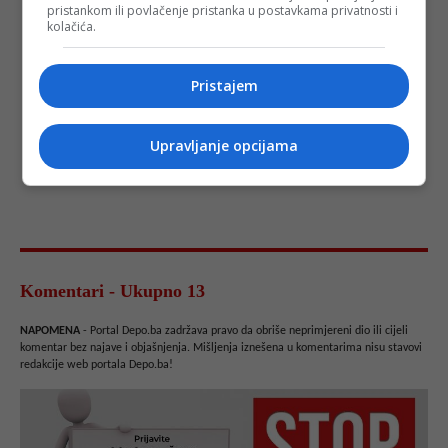
pristankom ili povlačenje pristanka u postavkama privatnosti i
kolačića.
Pristajem
Upravljanje opcijama
Komentari - Ukupno 13
NAPOMENA
- Portal Depo.ba zadržava pravo da obriše neprimjereni dio ili cijeli
komentar bez najave i objašnjenja. Mišljenja iznešena u komentarima nisu stavovi
redakcije web portala Depo.ba!