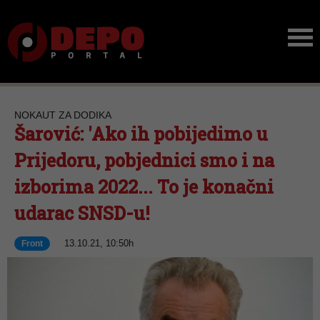
NOKAUT ZA DODIKA
Šarović: 'Ako ih pobijedimo u
Prijedoru, pobjednici smo i na
izborima 2022... To je konačni
udarac SNSD-u!
13.10.21, 10:50h
Front