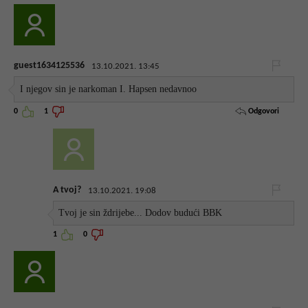
guest1634125536
13.10.2021. 13:45
I njegov sin je narkoman I. Hapsen nedavnoo
Odgovori
0
1
A tvoj?
13.10.2021. 19:08
Tvoj je sin ždrijebe... Dodov budući BBK
1
0