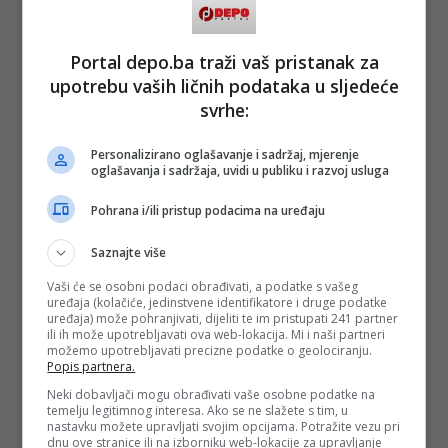
Portal depo.ba traži vaš pristanak za
upotrebu vaših ličnih podataka u sljedeće
svrhe:
Personalizirano oglašavanje i sadržaj, mjerenje
oglašavanja i sadržaja, uvidi u publiku i razvoj usluga
Pohrana i/ili pristup podacima na uređaju
Saznajte više
Vaši će se osobni podaci obrađivati, a podatke s vašeg
uređaja (kolačiće, jedinstvene identifikatore i druge podatke
uređaja) može pohranjivati, dijeliti te im pristupati 241 partner
ili ih može upotrebljavati ova web-lokacija. Mi i naši partneri
možemo upotrebljavati precizne podatke o geolociranju.
Popis partnera.
Neki dobavljači mogu obrađivati vaše osobne podatke na
temelju legitimnog interesa. Ako se ne slažete s tim, u
nastavku možete upravljati svojim opcijama. Potražite vezu pri
dnu ove stranice ili na izborniku web-lokacije za upravljanje