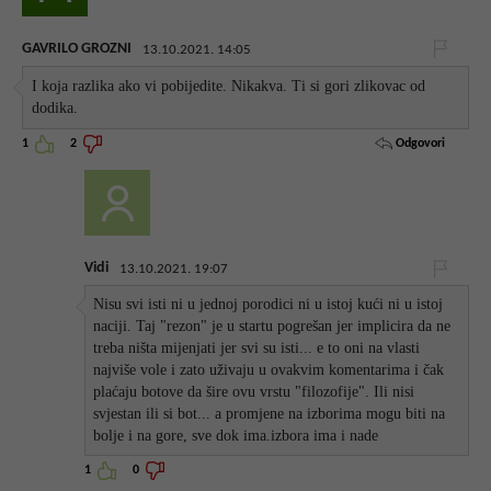
GAVRILO GROZNI
13.10.2021. 14:05
I koja razlika ako vi pobijedite. Nikakva. Ti si gori zlikovac od
dodika.
Odgovori
1
2
Vidi
13.10.2021. 19:07
Nisu svi isti ni u jednoj porodici ni u istoj kući ni u istoj
naciji. Taj "rezon" je u startu pogrešan jer implicira da ne
treba ništa mijenjati jer svi su isti... e to oni na vlasti
najviše vole i zato uživaju u ovakvim komentarima i čak
plaćaju botove da šire ovu vrstu "filozofije". Ili nisi
svjestan ili si bot... a promjene na izborima mogu biti na
bolje i na gore, sve dok ima.izbora ima i nade
1
0