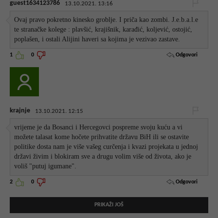
guest1634123786
13.10.2021. 13:16
Ovaj pravo pokretno kinesko groblje. I priča kao zombi. J.e.b.a.l.e
te stranačke kolege : plavšić, krajišnik, karađić, koljević, ostojić,
poplašen, i ostali Alijini haveri sa kojima je vezivao zastave.
Odgovori
1
0
krajnje
13.10.2021. 12:15
vrijeme je da Bosanci i Hercegovci pospreme svoju kuću a vi
možete talasat kome hočete prihvatite državu BiH ili se ostavite
politike dosta nam je više vašeg curčenja i kvazi projekata u jednoj
državi živim i blokiram sve a drugu volim više od života, ako je
voliš "putuj igumane".
Odgovori
2
0
PRIKAŽI JOŠ