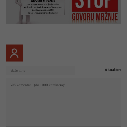
0
karaktera