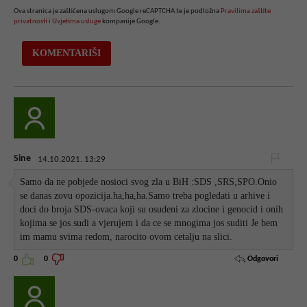
Ova stranica je zaštićena uslugom Google reCAPTCHA te je podložna
Pravilima zaštite
privatnosti
i
Uvjetima usluge
kompanije Google.
Sine
14.10.2021. 13:29
Samo da ne pobjede nosioci svog zla u BiH :SDS ,SRS,SPO.Onio
se danas zovu opozicija.ha,ha,ha.Samo treba pogledati u arhive i
doci do broja SDS-ovaca koji su osudeni za zlocine i genocid i onih
kojima se jos sudi a vjerujem i da ce se mnogima jos suditi Je bem
im mamu svima redom, narocito ovom cetalju na slici.
Odgovori
0
0