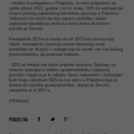
- Ukoliko ih pobijedimo u Prijedoru, mi smo pobjednici za
opšte izbore 2022. godine i oni to znaju. SDS će nastojati da
imamo jednog zajedničkog kandidata opozicije u Prijedoru.
Vidjećemo ko može da ima najveću podršku i jedan
zajednički kandidat je nešto ka čemu treba da težimo -
poručio je Šarović.
Predsjednik SDS-a je kazao da će SDS kroz proces koji
slijedi, nastojati da opozicija iznese kampanju svog
kandidata ne dirajući u razloge koji su naveli, već sad bivšeg
gradonačelnika, da podnese ostavku.
- SDS se nikada nije bavio prljavim stvarima. Razloge za
ostavku ostavljamo bivšem gradonačelniku i njegovoj
porodici i njegova je to odluka. Samo nekorektni i nedostojni
ljudi mogu optuživati SDS za ovu aferu u Prijedoru koja je
dovela do ostavke gradonačelnika - dodao je Šarović,
saopćeno je iz SDS-a.
(FENA/ad)
PODIJELI NA