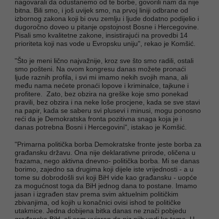
nagovarali da odustanemo od te borbe, govorili nam da nije
bitna. Bili smo, i još uvijek smo, na prvoj liniji odbrane od
izbornog zakona koji bi ovu zemlju i ljude dodatno podijelio i
dugoročno doveo u pitanje opstojnost Bosne i Hercegovine.
Pisali smo kvalitetne zakone, insistirajući na provedbi 14
prioriteta koji nas vode u Evropsku uniju", rekao je Komšić.
"Što je meni lično najvažnije, kroz sve što smo radili, ostali
smo pošteni. Na ovom kongresu danas možete pronaći
ljude raznih profila, i svi mi imamo nekih svojih mana, ali
među nama nećete pronaći lopove i kriminalce, tajkune i
profitere. Zato, bez obzira na greške koje smo ponekad
pravili, bez obzira i na neke loše procjene, kada se sve stavi
na papir, kada se saberu svi plusevi i minusi, mogu ponosno
reći da je Demokratska fronta pozitivna snaga koja je i
danas potrebna Bosni i Hercegovini", istakao je Komšić.
"Primarna politička borba Demokratske fronte jeste borba za
građansku državu. Ona nije deklarativne prirode, oličena u
frazama, nego aktivna dnevno- politička borba. Mi se danas
borimo, zajedno sa drugima koji dijele iste vrijednosti - a u
tome su dobrodošli svi koji BiH vide kao građansku - uopće
za mogućnost toga da BiH jednog dana to postane. Imamo
jasan i izgrađen stav prema svim aktuelnim političkim
zbivanjima, od kojih u konačnici ovisi ishod te političke
utakmice. Jedna dobijena bitka danas ne znači pobjedu
građanske BiH, ali sam uvjeren da niz njih vodi ka tome. U