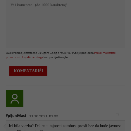
Ova stranica je zaštićena uslugom Google reCAPTCHA te je podložna
Pravilima zaštite
privatnosti
i
Uvjetima usluge
kompanije Google.
#pljuniVlast
11.10.2021. 01:33
Jel bila vjezba? Dal su u tajnosti autobusi prosli bez da bude javnost