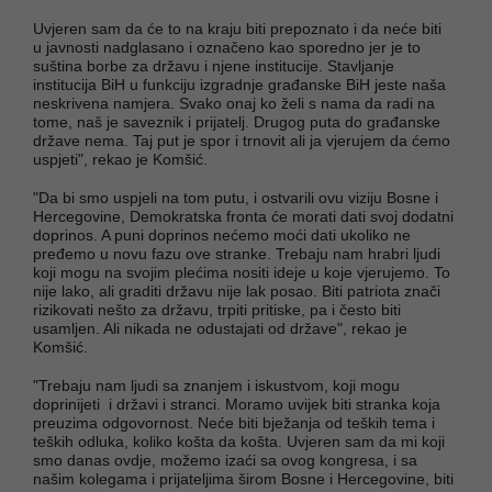
Uvjeren sam da će to na kraju biti prepoznato i da neće biti
u javnosti nadglasano i označeno kao sporedno jer je to
suština borbe za državu i njene institucije. Stavljanje
institucija BiH u funkciju izgradnje građanske BiH jeste naša
neskrivena namjera. Svako onaj ko želi s nama da radi na
tome, naš je saveznik i prijatelj. Drugog puta do građanske
države nema. Taj put je spor i trnovit ali ja vjerujem da ćemo
uspjeti", rekao je Komšić.
"Da bi smo uspjeli na tom putu, i ostvarili ovu viziju Bosne i
Hercegovine, Demokratska fronta će morati dati svoj dodatni
doprinos. A puni doprinos nećemo moći dati ukoliko ne
pređemo u novu fazu ove stranke. Trebaju nam hrabri ljudi
koji mogu na svojim plećima nositi ideje u koje vjerujemo. To
nije lako, ali graditi državu nije lak posao. Biti patriota znači
rizikovati nešto za državu, trpiti pritiske, pa i često biti
usamljen. Ali nikada ne odustajati od države", rekao je
Komšić.
"Trebaju nam ljudi sa znanjem i iskustvom, koji mogu
doprinijeti i državi i stranci. Moramo uvijek biti stranka koja
preuzima odgovornost. Neće biti bježanja od teških tema i
teških odluka, koliko košta da košta. Uvjeren sam da mi koji
smo danas ovdje, možemo izaći sa ovog kongresa, i sa
našim kolegama i prijateljima širom Bosne i Hercegovine, biti