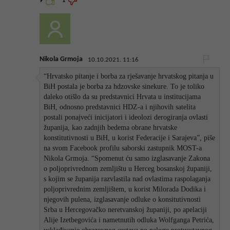
9
1
Nikola Grmoja
10.10.2021. 11:16
“Hrvatsko pitanje i borba za rješavanje hrvatskog pitanja u
BiH postala je borba za hdzovske sinekure. To je toliko
daleko otišlo da su predstavnici Hrvata u institucijama
BiH, odnosno predstavnici HDZ-a i njihovih satelita
postali ponajveći inicijatori i ideolozi derogiranja ovlasti
županija, kao zadnjih bedema obrane hrvatske
konstitutivnosti u BiH, u korist Federacije i Sarajeva”, piše
na svom Facebook profilu saborski zastupnik MOST-a
Nikola Grmoja. “Spomenut ću samo izglasavanje Zakona
o poljoprivrednom zemljištu u Herceg bosanskoj županiji,
s kojim se županija razvlastila nad ovlastima raspolaganja
poljoprivrednim zemljištem, u korist Milorada Dodika i
njegovih pulena, izglasavanje odluke o konsitutivnosti
Srba u Hercegovačko neretvanskoj županiji, po apelaciji
Alije Izetbegovića i nametnutih odluka Wolfganga Petrića,