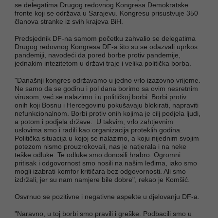
se delegatima Drugog redovnog Kongresa Demokratske
fronte koji se održava u Sarajevu. Kongresu prisustvuje 350
članova stranke iz svih krajeva BiH.
Predsjednik DF-na samom početku zahvalio se delegatima
Drugog redovnog Kongresa DF-a što su se odazvali uprkos
pandemiji, navodeći da pored borbe protiv pandemije,
jednakim intezitetom u državi traje i velika politička borba.
"Današnji kongres održavamo u jedno vrlo izazovno vrijeme.
Ne samo da se godinu i pol dana borimo sa ovim nesretnim
virusom, već se nalazimo i u političkoj borbi. Borbi protiv
onih koji Bosnu i Hercegovinu pokušavaju blokirati, napraviti
nefunkcionalnom. Borbi protiv onih kojima je cilj podjela ljudi,
a potom i podjela države. U takvim, vrlo zahtjevnim
uslovima smo i radili kao organizacija proteklih godina.
Politička situacija u kojoj se nalazimo, a koju nijednim svojim
potezom nismo prouzrokovali, nas je natjerala i na neke
teške odluke. Te odluke smo donosili hrabro. Ogromni
pritisak i odgovornost smo nosili na našim leđima, iako smo
mogli izabrati komfor kritičara bez odgovornosti. Ali smo
izdržali, jer su nam namjere bile dobre", rekao je Komšić.
Osvrnuo se pozitivne i negativne aspekte u djelovanju DF-a.
"Naravno, u toj borbi smo pravili i greške. Podbacili smo u