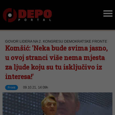
GOVOR LIDERA NA 2. KONGRESU DEMOKRATSKE FRONTE
Komšić: 'Neka bude svima jasno,
u ovoj stranci više nema mjesta
za ljude koju su tu isključivo iz
interesa!'
09.10.21, 14:09h
Front