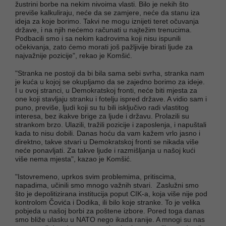
žustrini borbe na nekim nivoima vlasti. Bilo je nekih što
previše kalkuliraju, neće da se zamjere, neće da stanu iza
ideja za koje borimo. Takvi ne mogu iznijeti teret očuvanja
države, i na njih nećemo računati u najtežim trenucima.
Podbacili smo i sa nekim kadrovima koji nisu ispunili
očekivanja, zato ćemo morati još pažljivije birati ljude za
najvažnije pozicije", rekao je Komšić.
"Stranka ne postoji da bi bila sama sebi svrha, stranka nam
je kuća u kojoj se okupljamo da se zajedno borimo za ideje.
I u ovoj stranci, u Demokratskoj fronti, neće biti mjesta za
one koji stavljaju stranku i fotelju ispred države. A vidio sam i
puno, previše, ljudi koji su tu bili isključivo radi vlastitog
interesa, bez ikakve brige za ljude i državu. Prolazili su
strankom brzo. Ulazili, tražili pozicije i zaposlenja, i napuštali
kada to nisu dobili. Danas hoću da vam kažem vrlo jasno i
direktno, takve stvari u Demokratskoj fronti se nikada više
neće ponavljati. Za takve ljude i razmišljanja u našoj kući
više nema mjesta", kazao je Komšić.
"Istovremeno, uprkos svim problemima, pritiscima,
napadima, učinili smo mnogo važnih stvari. Zaslužni smo
što je depolitizirana institucija poput CIK-a, koja više nije pod
kontrolom Čovića i Dodika, ili bilo koje stranke. To je velika
pobjeda u našoj borbi za poštene izbore. Pored toga danas
smo bliže ulasku u NATO nego ikada ranije. A mnogi su nas