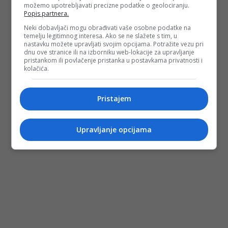
možemo upotrebljavati precizne podatke o geolociranju.
Popis partnera.
Neki dobavljači mogu obrađivati vaše osobne podatke na
temelju legitimnog interesa. Ako se ne slažete s tim, u
nastavku možete upravljati svojim opcijama. Potražite vezu pri
dnu ove stranice ili na izborniku web-lokacije za upravljanje
pristankom ili povlačenje pristanka u postavkama privatnosti i
kolačića.
Pristajem
Upravljanje opcijama