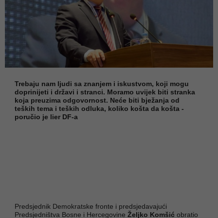
Trebaju nam ljudi sa znanjem i iskustvom, koji mogu
doprinijeti i državi i stranci. Moramo uvijek biti stranka
koja preuzima odgovornost. Neće biti bježanja od
teških tema i teških odluka, koliko košta da košta -
poručio je lier DF-a
Predsjednik Demokratske fronte i predsjedavajući
Predsjedništva Bosne i Hercegovine
Željko Komšić
obratio