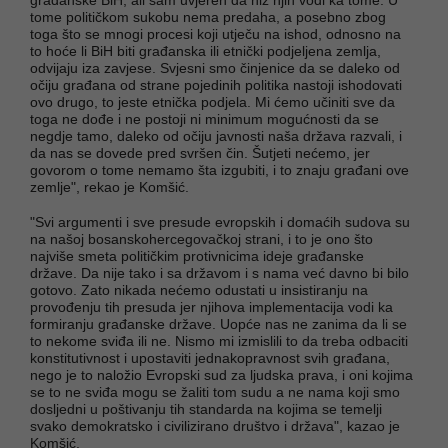
tome političkom sukobu nema predaha, a posebno zbog
toga što se mnogi procesi koji utječu na ishod, odnosno na
to hoće li BiH biti građanska ili etnički podjeljena zemlja,
odvijaju iza zavjese. Svjesni smo činjenice da se daleko od
očiju građana od strane pojedinih politika nastoji ishodovati
ovo drugo, to jeste etnička podjela. Mi ćemo učiniti sve da
toga ne dođe i ne postoji ni minimum mogućnosti da se
negdje tamo, daleko od očiju javnosti naša država razvali, i
da nas se dovede pred svršen čin. Šutjeti nećemo, jer
govorom o tome nemamo šta izgubiti, i to znaju građani ove
zemlje", rekao je Komšić.
"Svi argumenti i sve presude evropskih i domaćih sudova su
na našoj bosanskohercegovačkoj strani, i to je ono što
najviše smeta političkim protivnicima ideje građanske
države. Da nije tako i sa državom i s nama već davno bi bilo
gotovo. Zato nikada nećemo odustati u insistiranju na
provođenju tih presuda jer njihova implementacija vodi ka
formiranju građanske države. Uopće nas ne zanima da li se
to nekome sviđa ili ne. Nismo mi izmislili to da treba odbaciti
konstitutivnost i upostaviti jednakopravnost svih građana,
nego je to naložio Evropski sud za ljudska prava, i oni kojima
se to ne sviđa mogu se žaliti tom sudu a ne nama koji smo
dosljedni u poštivanju tih standarda na kojima se temelji
svako demokratsko i civilizirano društvo i država", kazao je
Komšić.