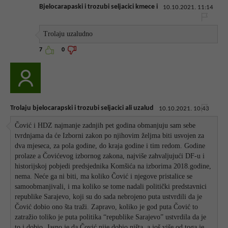
Bjelocarapaski i trozubi seljacici kmece i
10.10.2021. 11:14
Trolaju uzaludno
7
0
Trolaju bjelocarapski i trozubi seljacici ali uzalud
10.10.2021. 10:43
Čović i HDZ najmanje zadnjih pet godina obmanjuju sam sebe
tvrdnjama da će Izborni zakon po njihovim željma biti usvojen za
dva mjeseca, za pola godine, do kraja godine i tim redom. Godine
prolaze a Čovićevog izbornog zakona, najviše zahvaljujući DF-u i
historijskoj pobjedi predsjednika Komšića na izborima 2018.godine,
nema. Neće ga ni biti, ma koliko Čović i njegove pristalice se
samoobmanjivali, i ma koliko se tome nadali politički predstavnici
republike Sarajevo, koji su do sada nebrojeno puta ustvrdili da je
Čović dobio ono šta traži. Zapravo, koliko je god puta Čović to
zatražio toliko je puta politika “republike Sarajevo” ustvrdila da je
to i dobio. Jasno je da Čović nije dobio ništa, a još više od toga je