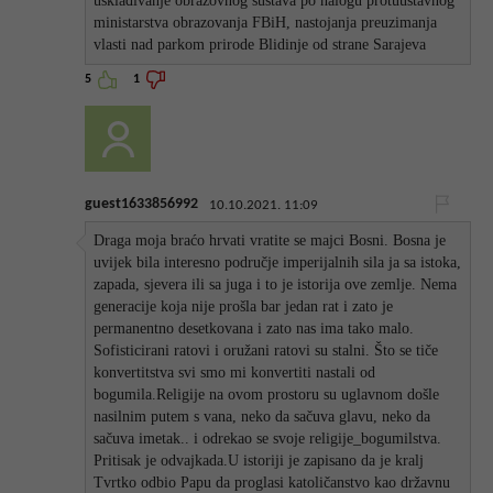
usklađivanje obrazovnog sustava po nalogu protuustavnog
ministarstva obrazovanja FBiH, nastojanja preuzimanja
vlasti nad parkom prirode Blidinje od strane Sarajeva
5
1
guest1633856992
10.10.2021. 11:09
Draga moja braćo hrvati vratite se majci Bosni. Bosna je
uvijek bila interesno područje imperijalnih sila ja sa istoka,
zapada, sjevera ili sa juga i to je istorija ove zemlje. Nema
generacije koja nije prošla bar jedan rat i zato je
permanentno desetkovana i zato nas ima tako malo.
Sofisticirani ratovi i oružani ratovi su stalni. Što se tiče
konvertitstva svi smo mi konvertiti nastali od
bogumila.Religije na ovom prostoru su uglavnom došle
nasilnim putem s vana, neko da sačuva glavu, neko da
sačuva imetak.. i odrekao se svoje religije_bogumilstva.
Pritisak je odvajkada.U istoriji je zapisano da je kralj
Tvrtko odbio Papu da proglasi katoličanstvo kao državnu