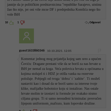
jasnije da je političkim predstavnicima “republike Sarajevo, uistinu
žao što nije, jer oni više mrze DF i predsjednika Komšića nego što
vole BiH
Odgovori
10
1
guest1633860346
10.10.2021. 12:05
Komentar jednog mog prijatelja kojeg sam sreo a upućen
Čoviću: Dragane prestani više da se boriš za nas hrvate u
BiH jer nemaš za koga. Veća polovica hrvata u općinama u
kojima stoluješ ti i HDZ je otišla vanka na rezervne
položaje. Pobjegli od tvoga ‘dobra’ i ‘zaštite’. Ti možeš
nastaviti kao i dosad da se boriš samo za interese tvoje
klike, mafijaške hobotnice koju si instalirao. Nas ostale
hrvate molim te izostavi iz formule jer svakako nismo
ciljana grupa. Ti si samo neosuđeni kriminalac presvučen
lijepom uniformom_mafiozo, kum lopovske družine.