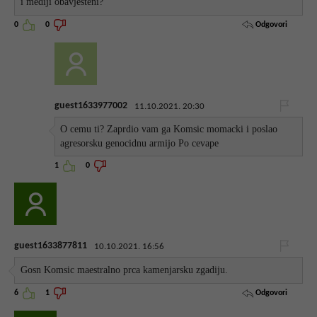
i mediji obavjesteni?
Odgovori
0
0
guest1633977002
11.10.2021. 20:30
O cemu ti? Zaprdio vam ga Komsic momacki i poslao
agresorsku genocidnu armijo Po cevape
1
0
guest1633877811
10.10.2021. 16:56
Gosn Komsic maestralno prca kamenjarsku zgadiju.
Odgovori
6
1