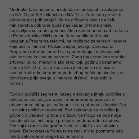
"Jednako tako nećemo ni odustati ni posustati u zalaganju
za NATO put BiH i članstvo u NATO-u. Zato smo preuzeli
odgovornost prihvatajući da na državom nivou na čelu
ministarstva odbrane bude naš kadar. U tome smislu
napravljeni su znatni pomaci. Ako i zanemarimo sad to da se
u Predsjedništvu BiH godinu dana vodila borba oko
usvajanja Programa reformi, ne možemo zanemariti napore
koje učinio ministar Podžić u ispunjavanju obaveza iz
Programa reformi i pored svih podmetanja i otežavajućih
okolnosti sa kojima se susreće. Zbog toga smo kao stranka
žrtvovali puno, međutim ako kroz koju godinu postanemo
članica NATO-a, to će značiti da je vrijedilo i da nismo
uzalud trpili orkestrirane napade zbog naših odluka koje su
donošene prije svega u interesu države", naglasio je
Komšić.
"Svi ovi politički segmenti našeg djelovanja imaju uporište u
odlukama institucija države i međunarodno preuzetim
obavezama, stoga je i naša politika u potpunosti legalistička
i u okviru političke realnosti. Bez zalaganja za to teško je
govoriti o vladavini prava u državi. Ne mogu se pod noge
bacati odluke institucija i presude međunarodnih sudova.
Oni koji to rade lažu građane da se zalažu za vladavinu
prava. Demokratska fronta to ne radi, niti to posmatra kao
nešto sekundarno nego kao primarno.