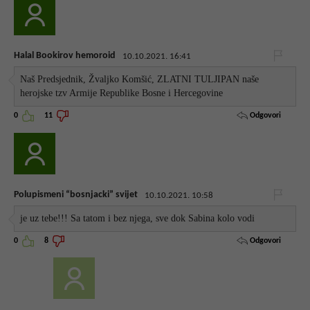
Halal Bookirov hemoroid
10.10.2021. 16:41
Naš Predsjednik, Žvaljko Komšić, ZLATNI TULJIPAN naše
herojske tzv Armije Republike Bosne i Hercegovine
Odgovori
0
11
Polupismeni “bosnjacki” svijet
10.10.2021. 10:58
je uz tebe!!! Sa tatom i bez njega, sve dok Sabina kolo vodi
Odgovori
0
8