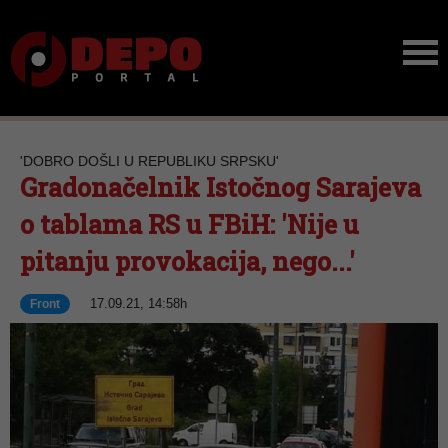
'DOBRO DOŠLI U REPUBLIKU SRPSKU'
Gradonačelnik Istočnog Sarajeva
o tablama RS u FBiH: 'Nije u
pitanju provokacija, nego...'
17.09.21, 14:58h
Front