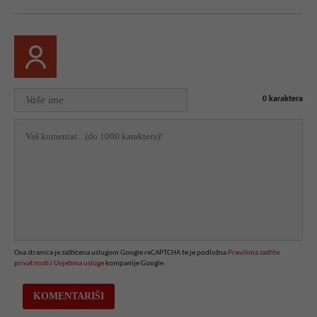
0
karaktera
Ova stranica je zaštićena uslugom Google reCAPTCHA te je podložna
Pravilima zaštite
privatnosti
i
Uvjetima usluge
kompanije Google.