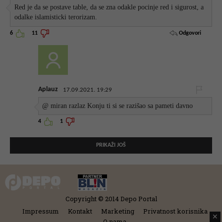
Red je da se postave table, da se zna odakle pocinje red i sigurost, a
odalke islamisticki terorizam.
Odgovori
6
11
Aplauz
17.09.2021. 19:29
@ miran razlaz Konju ti si se razišao sa pameti davno
4
1
PRIKAŽI JOŠ
Copyright © 2014 Depo Portal
Impressum
Kontakt
Marketing
Privatnost korisnika
✕
O nama