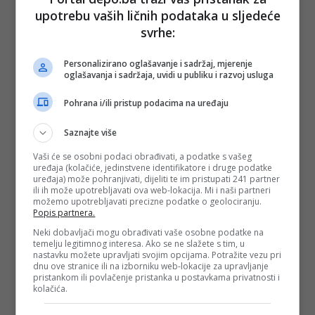
upotrebu vaših ličnih podataka u sljedeće
svrhe:
Personalizirano oglašavanje i sadržaj, mjerenje
oglašavanja i sadržaja, uvidi u publiku i razvoj usluga
Pohrana i/ili pristup podacima na uređaju
Saznajte više
Vaši će se osobni podaci obrađivati, a podatke s vašeg
uređaja (kolačiće, jedinstvene identifikatore i druge podatke
uređaja) može pohranjivati, dijeliti te im pristupati 241 partner
ili ih može upotrebljavati ova web-lokacija. Mi i naši partneri
možemo upotrebljavati precizne podatke o geolociranju.
Popis partnera.
Neki dobavljači mogu obrađivati vaše osobne podatke na
temelju legitimnog interesa. Ako se ne slažete s tim, u
nastavku možete upravljati svojim opcijama. Potražite vezu pri
dnu ove stranice ili na izborniku web-lokacije za upravljanje
pristankom ili povlačenje pristanka u postavkama privatnosti i
kolačića.