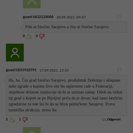
guest1632124066
20.09.2021. 09:47
Piše se Istočno Sarajevo a čita se Stočno Sarajevo.
0
0
guest1631910791
17.09.2021. 22:33
Ha, ha. Čuj grad Istočno Sarajevo, produžetak Dobrinje i sklepane
neke zgrade u kojima žive oni što uglavnom rade u Federaciji,
smještene državne institucije da bi se uzimao zakup. Odoh da vidim
taj grad o kojem se po Bijeljini priča da je divan, kad tamo bezlične
zgradurine za one što bi da su blizu političkom Sarajevu. Prava
turistička atrakcija, nema šta.
Odgovori
5
1