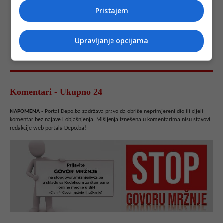
Pristajem
Upravljanje opcijama
Komentari - Ukupno 24
NAPOMENA
- Portal Depo.ba zadržava pravo da obriše neprimjereni dio ili cijeli
komentar bez najave i objašnjenja. Mišljenja iznešena u komentarima nisu stavovi
redakcije web portala Depo.ba!