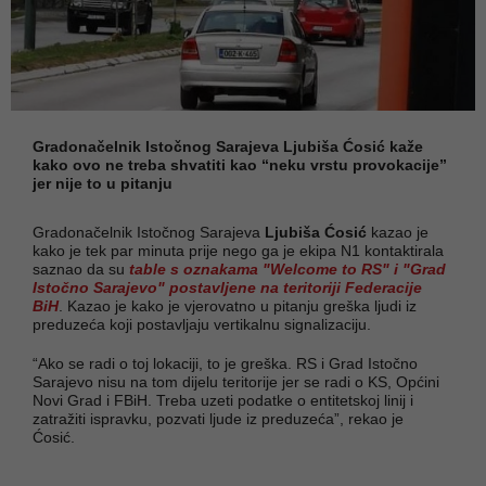
Gradonačelnik Istočnog Sarajeva Ljubiša Ćosić kaže
kako ovo ne treba shvatiti kao “neku vrstu provokacije”
jer nije to u pitanju
Gradonačelnik Istočnog Sarajeva
Ljubiša Ćosić
kazao je
kako je tek par minuta prije nego ga je ekipa N1 kontaktirala
saznao da su
table s oznakama "Welcome to RS" i "Grad
Istočno Sarajevo" postavljene na teritoriji Federacije
BiH
. Kazao je kako je vjerovatno u pitanju greška ljudi iz
preduzeća koji postavljaju vertikalnu signalizaciju.
“Ako se radi o toj lokaciji, to je greška. RS i Grad Istočno
Sarajevo nisu na tom dijelu teritorije jer se radi o KS, Općini
Novi Grad i FBiH. Treba uzeti podatke o entitetskoj linij i
zatražiti ispravku, pozvati ljude iz preduzeća”, rekao je
Ćosić.