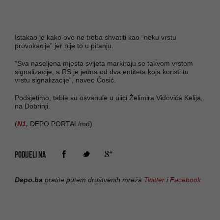
Istakao je kako ovo ne treba shvatiti kao “neku vrstu
provokacije” jer nije to u pitanju.
“Sva naseljena mjesta svijeta markiraju se takvom vrstom
signalizacije, a RS je jedna od dva entiteta koja koristi tu
vrstu signalizacije”, naveo Ćosić.
Podsjetimo, table su osvanule u ulici Želimira Vidovića Kelija,
na Dobrinji.
(
N1,
DEPO PORTAL/md)
PODIJELI NA
Depo.ba
pratite putem društvenih mreža
Twitter
i
Facebook