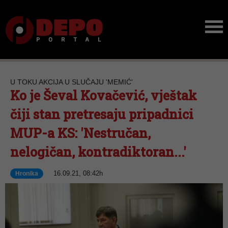
U TOKU AKCIJA U SLUČAJU 'MEMIĆ'
Ko je Ševal Kovačević, vještak
čiji stan pretresaju pripadnici
MUP-a KS: 'Nestručan,
nelogičan, kontradiktoran...'
16.09.21, 08:42h
Hronika