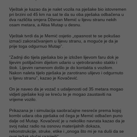
Vještak je kazao da je nalet vozila na pješake bio istovremen
pri brzini od 45 km na sat te da su oba pješaka odbačena u
dva različita smjera Dženan Memić u lijevu stranu nekih
osam metara, a Alisa Mutap u desnu.
Vještak tvrdi da je Memić osjetio „opasnost te se pokušao
izmaći zakoračivanjem u lijevu stranu, a moguće je da je
prije toga odgurnuo Mutap“.
“Zadnji dio tijela pješaka bio je izložen lijevom faru dok je
lijevim potiljačnim dijelom udario u vjetrobransko staklo i
štok. Lijevim ramenom došlo je do kontakta s vozilom.
Nakon naleta tijelo pješaka je zarotirano ulijevo i odgurnuto
u lijevu stranu”, kazao je Kovačević.
On je naveo da je vozač s udaljenosti od 35 metara mogao
vidjeti pješake koji se kreću te je mogao zaustaviti na
vrijeme vozilo.
Prikazana je i simulacija saobraćajne nesreće prema kojoj
kombi udara oba pješaka od čega je Memić odbačen puno
dalje od Mutap. Kovačević je u nekoliko navrata kazao da je
svoj nalaz radio na osnovu materijalnih dokaza,
rekonstrukcije, struke, etike i „onoga što mi je na duši da se
ovaj težak slučaj razriješi“.