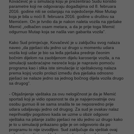
Kovačević je u simulaciji koju je prezentirao Sudu koristio
parametre koji ne odgovaraju događajima od 8. februara
2016. godine niti se oslanjaju na svjedočenje Alise Mutap
koja je bila u noći 8. februara 2016. godine u društvu sa
Memićem. On je tvrdio da je nakon naleta vozila na pješake
Memić „odbačen osam metara, a da je prije toga Memić
odgurnuo Mutap koja se našla van gabarita vozila“.
Kako Sud primjećuje, Kovačević je u zaključku svog nalaza
naveo „da pješaci idu jedno uz drugo u momentu udara
vozila koji udar je bio sa leđa pješaka prednje čeonim
bočnim dijelom na zaobljenom dijelu karoserije vozila, a na
simulaciji saobraćajne nesreće koju je napravio pomoću
programa kao i slika iste simulacije iz vještakovog nalaza
prema kojoj vozilo prolazi između dva pješaka odnosno
pješaci se nalaze jedno sa jednog bočnog dijela vozila drugo
sa drugog“.
- Objašnjenje vještaka za ovu nelogičnost je da je Memić
sportaš koji je vidio opasnost te da je najvjerovatnije ovu
osobu gurnuo ili se sama snašla te se neposredno prije
udara udaljavaju jedno od drugog. Za sud je ovakav nalaz
neprihvatljiv pogotovo kada se uzme u obzir odgovor
vještaka na pitanje zašto pješaci ne idu jedno uz drugo kako
je to u simulaciji prikazano gdje je on odgovorio da po
programu to nije izvodljivo. Sud zaključuje da vještak ovaj