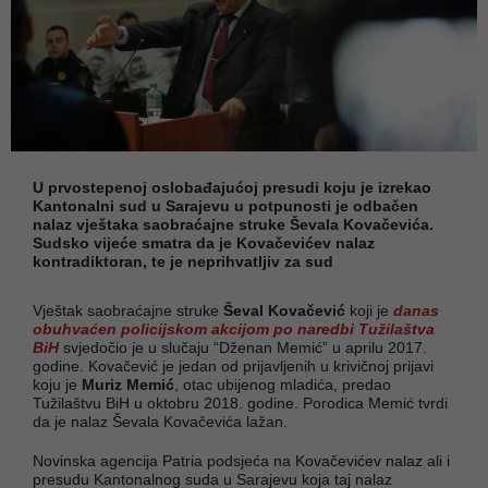
U prvostepenoj oslobađajućoj presudi koju je izrekao
Kantonalni sud u Sarajevu u potpunosti je odbačen
nalaz vještaka saobraćajne struke Ševala Kovačevića.
Sudsko vijeće smatra da je Kovačevićev nalaz
kontradiktoran, te je neprihvatljiv za sud
Vještak saobraćajne struke
Ševal Kovačević
koji je
danas
obuhvaćen policijskom akcijom po naredbi Tužilaštva
BiH
svjedočio je u slučaju “Dženan Memić” u aprilu 2017.
godine. Kovačević je jedan od prijavljenih u krivičnoj prijavi
koju je
Muriz Memić
, otac ubijenog mladića, predao
Tužilaštvu BiH u oktobru 2018. godine. Porodica Memić tvrdi
da je nalaz Ševala Kovačevića lažan.
Novinska agencija Patria podsjeća na Kovačevićev nalaz ali i
presudu Kantonalnog suda u Sarajevu koja taj nalaz