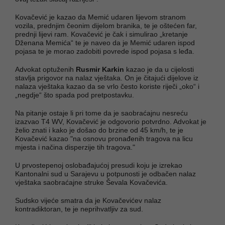
Kovačević je kazao da Memić udaren lijevom stranom
vozila, prednjim čeonim dijelom branika, te je oštećen far,
prednji lijevi ram. Kovačević je čak i simulirao „kretanje
Dženana Memića“ te je naveo da je Memić udaren ispod
pojasa te je morao zadobiti povrede ispod pojasa s leđa.
Advokat optuženih
Rusmir Karkin
kazao je da u cijelosti
stavlja prigovor na nalaz vještaka. On je čitajući dijelove iz
nalaza vještaka kazao da se vrlo često koriste riječi „oko“ i
„negdje“ što spada pod pretpostavku.
Na pitanje ostaje li pri tome da je saobraćajnu nesreću
izazvao T4 WV, Kovačević je odgovorio potvrdno. Advokat je
želio znati i kako je došao do brzine od 45 km/h, te je
Kovačević kazao "na osnovu pronađenih tragova na licu
mjesta i načina disperzije tih tragova."
U prvostepenoj oslobađajućoj presudi koju je izrekao
Kantonalni sud u Sarajevu u potpunosti je odbačen nalaz
vještaka saobraćajne struke Ševala Kovačevića.
Sudsko vijeće smatra da je Kovačevićev nalaz
kontradiktoran, te je neprihvatljiv za sud.