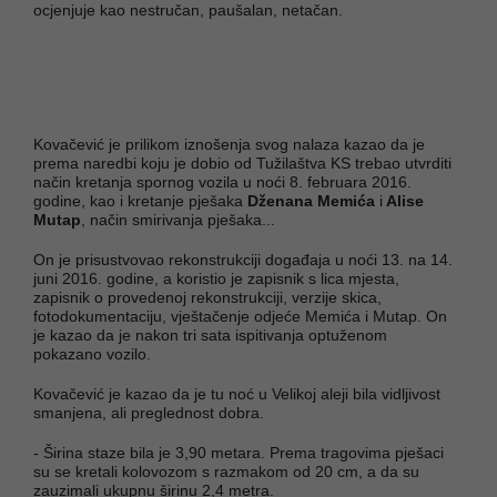
ocjenjuje kao nestručan, paušalan, netačan.
Kovačević je prilikom iznošenja svog nalaza kazao da je
prema naredbi koju je dobio od Tužilaštva KS trebao utvrditi
način kretanja spornog vozila u noći 8. februara 2016.
godine, kao i kretanje pješaka
Dženana Memića
i
Alise
Mutap
, način smirivanja pješaka...
On je prisustvovao rekonstrukciji događaja u noći 13. na 14.
juni 2016. godine, a koristio je zapisnik s lica mjesta,
zapisnik o provedenoj rekonstrukciji, verzije skica,
fotodokumentaciju, vještačenje odjeće Memića i Mutap. On
je kazao da je nakon tri sata ispitivanja optuženom
pokazano vozilo.
Kovačević je kazao da je tu noć u Velikoj aleji bila vidljivost
smanjena, ali preglednost dobra.
- Širina staze bila je 3,90 metara. Prema tragovima pješaci
su se kretali kolovozom s razmakom od 20 cm, a da su
zauzimali ukupnu širinu 2,4 metra.