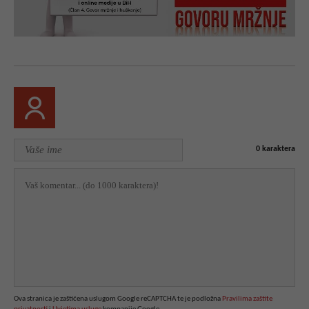
0
karaktera
Ova stranica je zaštićena uslugom Google reCAPTCHA te je podložna
Pravilima zaštite