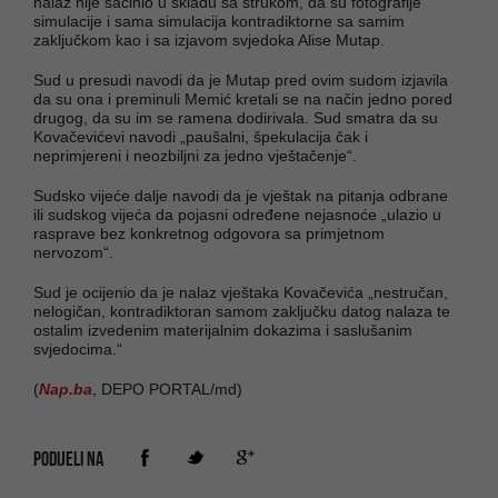
nalaz nije sačinio u skladu sa strukom, da su fotografije
simulacije i sama simulacija kontradiktorne sa samim
zaključkom kao i sa izjavom svjedoka Alise Mutap.
Sud u presudi navodi da je Mutap pred ovim sudom izjavila
da su ona i preminuli Memić kretali se na način jedno pored
drugog, da su im se ramena dodirivala. Sud smatra da su
Kovačevićevi navodi „paušalni, špekulacija čak i
neprimjereni i neozbiljni za jedno vještačenje“.
Sudsko vijeće dalje navodi da je vještak na pitanja odbrane
ili sudskog vijeća da pojasni određene nejasnoće „ulazio u
rasprave bez konkretnog odgovora sa primjetnom
nervozom“.
Sud je ocijenio da je nalaz vještaka Kovačevića „nestručan,
nelogičan, kontradiktoran samom zaključku datog nalaza te
ostalim izvedenim materijalnim dokazima i saslušanim
svjedocima.“
(
Nap.ba
, DEPO PORTAL/md)
PODIJELI NA