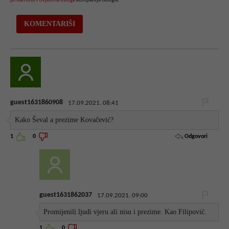
privatnosti
i
Uvjetima usluge
kompanije Google.
guest1631860908
17.09.2021. 08:41
Kako Ševal a prezime Kovačević?
Odgovori
1
0
guest1631862037
17.09.2021. 09:00
Promijenili ljudi vjeru ali nisu i prezime. Kao Filipović.
1
0