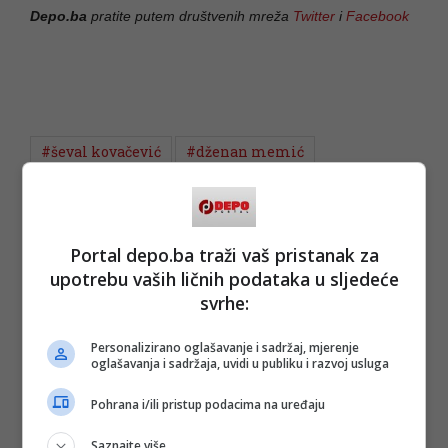
Depo.ba
pratite putem društvenih mreža
Twitter
i
Facebook
#ševal kovačević
#dženan memić
Portal depo.ba traži vaš pristanak za
upotrebu vaših ličnih podataka u sljedeće
svrhe:
Personalizirano oglašavanje i sadržaj, mjerenje
oglašavanja i sadržaja, uvidi u publiku i razvoj usluga
Pohrana i/ili pristup podacima na uređaju
Saznajte više