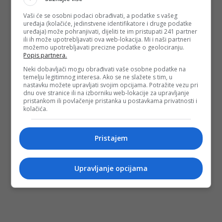
Vaši će se osobni podaci obrađivati, a podatke s vašeg
uređaja (kolačiće, jedinstvene identifikatore i druge podatke
uređaja) može pohranjivati, dijeliti te im pristupati 241 partner
ili ih može upotrebljavati ova web-lokacija. Mi i naši partneri
možemo upotrebljavati precizne podatke o geolociranju.
Popis partnera.
Neki dobavljači mogu obrađivati vaše osobne podatke na
temelju legitimnog interesa. Ako se ne slažete s tim, u
nastavku možete upravljati svojim opcijama. Potražite vezu pri
dnu ove stranice ili na izborniku web-lokacije za upravljanje
pristankom ili povlačenje pristanka u postavkama privatnosti i
kolačića.
Pristajem
Upravljanje opcijama