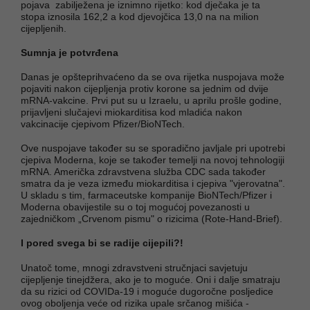
pojava zabilježena je iznimno rijetko: kod dječaka je ta
stopa iznosila 162,2 a kod djevojčica 13,0 na na milion
cijepljenih.
Sumnja je potvrđena
Danas je opšteprihvaćeno da se ova rijetka nuspojava može
pojaviti nakon cijepljenja protiv korone sa jednim od dvije
mRNA-vakcine. Prvi put su u Izraelu, u aprilu prošle godine,
prijavljeni slučajevi miokarditisa kod mladića nakon
vakcinacije cjepivom Pfizer/BioNTech.
Ove nuspojave također su se sporadično javljale pri upotrebi
cjepiva Moderna, koje se također temelji na novoj tehnologiji
mRNA. Američka zdravstvena služba CDC sada također
smatra da je veza između miokarditisa i cjepiva "vjerovatna".
U skladu s tim, farmaceutske kompanije BioNTech/Pfizer i
Moderna obavijestile su o toj mogućoj povezanosti u
zajedničkom „Crvenom pismu" o rizicima (Rote-Hand-Brief).
I pored svega bi se radije cijepili?!
Unatoč tome, mnogi zdravstveni stručnjaci savjetuju
cijepljenje tinejdžera, ako je to moguće. Oni i dalje smatraju
da su rizici od COVIDa-19 i moguće dugoročne posljedice
ovog oboljenja veće od rizika upale srčanog mišića -