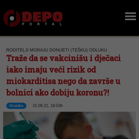
RODITELJI MORAJU DONIJETI (TEŠKU) ODLUKU
Traže da se vakcinišu i dječaci
iako imaju veći rizik od
miokarditisa nego da završe u
bolnici ako dobiju koronu?!
15.09.21, 19:53h
Hronika