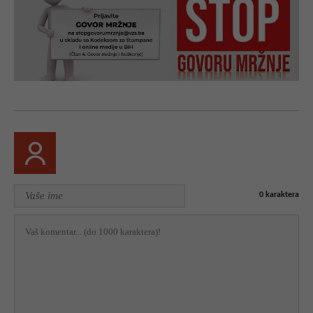
0
karaktera