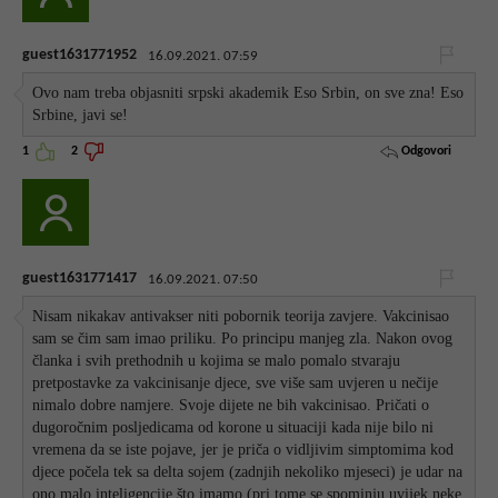
guest1631771952
16.09.2021. 07:59
Ovo nam treba objasniti srpski akademik Eso Srbin, on sve zna! Eso
Srbine, javi se!
Odgovori
1
2
guest1631771417
16.09.2021. 07:50
Nisam nikakav antivakser niti pobornik teorija zavjere. Vakcinisao
sam se čim sam imao priliku. Po principu manjeg zla. Nakon ovog
članka i svih prethodnih u kojima se malo pomalo stvaraju
pretpostavke za vakcinisanje djece, sve više sam uvjeren u nečije
nimalo dobre namjere. Svoje dijete ne bih vakcinisao. Pričati o
dugoročnim posljedicama od korone u situaciji kada nije bilo ni
vremena da se iste pojave, jer je priča o vidljivim simptomima kod
djece počela tek sa delta sojem (zadnjih nekoliko mjeseci) je udar na
ono malo inteligencije što imamo (pri tome se spominju uvijek neke