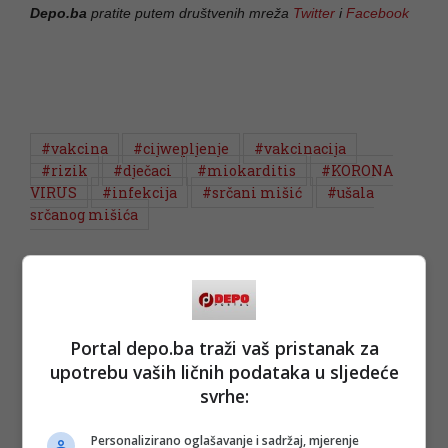
Depo.ba
pratite putem društvenih mreža
Twitter
i
Facebook
#vakcina
#cijwepljenje
#vakcinacija
#rizik
#dječaci
#miokarditis
#KORONA
VIRUS
#infekcija
#srčani mišić
#ušala
srčanog mišića
Portal depo.ba traži vaš pristanak za
upotrebu vaših ličnih podataka u sljedeće
svrhe:
Personalizirano oglašavanje i sadržaj, mjerenje