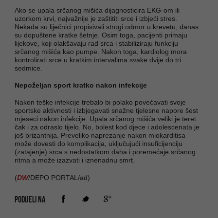
Ako se upala srčanog mišića dijagnosticira EKG-om ili
uzorkom krvi, najvažnije je zaštititi srce i izbjeći stres.
Nekada su liječnici propisivali strogi odmor u krevetu, danas
su dopuštene kratke šetnje. Osim toga, pacijenti primaju
lijekove, koji olakšavaju rad srca i stabiliziraju funkciju
srčanog mišića kao pumpe. Nakon toga, kardiolog mora
kontrolirati srce u kratkim intervalima svake dvije do tri
sedmice.
Nepoželjan sport kratko nakon infekcije
Nakon teške infekcije trebalo bi polako povećavati svoje
sportske aktivnosti i izbjegavati snažne tjelesne napore šest
mjeseci nakon infekcije. Upala srčanog mišića veliki je teret
čak i za odraslo tijelo. No, bolest kod djece i adolescenata je
još brizantnija. Preveliko naprezanje nakon miokarditisa
može dovesti do komplikacija, uključujući insuficijenciju
(zatajenje) srca s nedostatkom daha i poremećaje srčanog
ritma a može izazvati i iznenadnu smrt.
(
DW
/DEPO PORTAL/ad)
PODIJELI NA