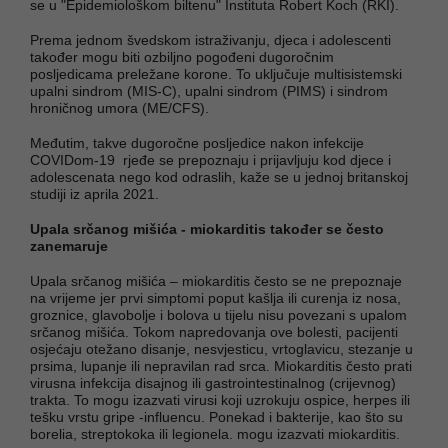
se u "Epidemiološkom biltenu" Instituta Robert Koch (RKI).
Prema jednom švedskom istraživanju, djeca i adolescenti
također mogu biti ozbiljno pogođeni dugoročnim
posljedicama preležane korone. To uključuje multisistemski
upalni sindrom (MIS-C), upalni sindrom (PIMS) i sindrom
hroničnog umora (ME/CFS).
Međutim, takve dugoročne posljedice nakon infekcije
COVIDom-19 rjeđe se prepoznaju i prijavljuju kod djece i
adolescenata nego kod odraslih, kaže se u jednoj britanskoj
studiji iz aprila 2021.
Upala srčanog mišića - miokarditis također se često
zanemaruje
Upala srčanog mišića – miokarditis često se ne prepoznaje
na vrijeme jer prvi simptomi poput kašlja ili curenja iz nosa,
groznice, glavobolje i bolova u tijelu nisu povezani s upalom
srčanog mišića. Tokom napredovanja ove bolesti, pacijenti
osjećaju otežano disanje, nesvjesticu, vrtoglavicu, stezanje u
prsima, lupanje ili nepravilan rad srca. Miokarditis često prati
virusna infekcija disajnog ili gastrointestinalnog (crijevnog)
trakta. To mogu izazvati virusi koji uzrokuju ospice, herpes ili
tešku vrstu gripe -influencu. Ponekad i bakterije, kao što su
borelia, streptokoka ili legionela. mogu izazvati miokarditis.