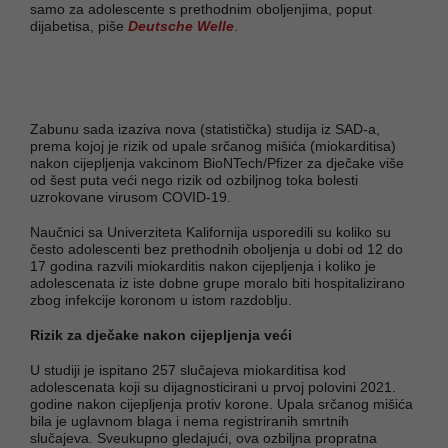
samo za adolescente s prethodnim oboljenjima, poput
dijabetisa, piše
Deutsche Welle
.
Zabunu sada izaziva nova (statistička) studija iz SAD-a,
prema kojoj je rizik od upale srčanog mišića (miokarditisa)
nakon cijepljenja vakcinom BioNTech/Pfizer za dječake više
od šest puta veći nego rizik od ozbiljnog toka bolesti
uzrokovane virusom COVID-19.
Naučnici sa Univerziteta Kalifornija usporedili su koliko su
često adolescenti bez prethodnih oboljenja u dobi od 12 do
17 godina razvili miokarditis nakon cijepljenja i koliko je
adolescenata iz iste dobne grupe moralo biti hospitalizirano
zbog infekcije koronom u istom razdoblju.
Rizik za dječake nakon cijepljenja veći
U studiji je ispitano 257 slučajeva miokarditisa kod
adolescenata koji su dijagnosticirani u prvoj polovini 2021.
godine nakon cijepljenja protiv korone. Upala srčanog mišića
bila je uglavnom blaga i nema registriranih smrtnih
slučajeva. Sveukupno gledajući, ova ozbiljna propratna