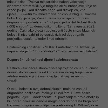
miokarditisa. "Pojava miokarditisa nakon vakcinacije
cjepivima protiv mRNA je moguća ali su nuspojave, koje se
češće javljaju kod dječaka nego kod djevojčica, vrlo
rijetke(...) Akutni tok miokarditisa obično je blag u uslovima
bolničkog liječenja; Zasad nema spoznaja o mogućim
dugoročnim posljedicama ”, objavio je Institut Robert Koch
(RKI) u svom" Epidemiološkom biltenu ”19. avgusta 2021.
godine. Čak i ako djeca i adolescenti često imaju blagi tok
bolesti ili nisu ozbiljni bolesnici, rizik od dugotrajnih
posljedica ostaje, također i kod odraslih.
Epidemiolog i političar SPD Karl Lauterbach na Twitteru je
napisao da je to "dobra studija" s "nepoželjnim rezultatima".
Dugoročni učinci kod djece i adolescenata
Rastuća vakcinacija stanovništva vjerojatno će u budućnosti
dovesti do oboljevanja od korone sve većeg broja djece i
adolescenata koji još nisu cijepljeni ili koji se ne mogu
cijepiti.
O toku bolesti u ovoj dobnoj skupini malo se zna, ali
dugoročne posljedice infekcije COVIDom-19 sve češće
pogađaju djecu i adolescente. "S povećanjem broja oboljelih
bi i pored niske incidencije moglo doći do porasta broja onih
koji imaju dugoročne posljedice preležanog COVID-a", kaže