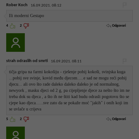
Rober Koch
16.09.2021. 08:12
Ili moderni Gestapo
Odgovori
4
2
strah odraslih od smrti
16.09.2021. 08:11
tičja gripa na farmi kokošiju - rješenje pobij kokoši, svinjska kuga
...pobij sve svinje, kovid među djecom.....e sad ne mogu reći pobij
djecu... ali ovo što rade daleko daleko daleko je od normalnog,
newyork , masku djeci od 2 g, pa cijepljenje djece za nešto što im ne
treba dok su djeca , a što ih ne štiti kad budu odrasli pogotovu što se
cjepe kao djeca......sve zato da se pokaže moć "jakih" i onih koji im
se uvlače u crijeva
Odgovori
5
2