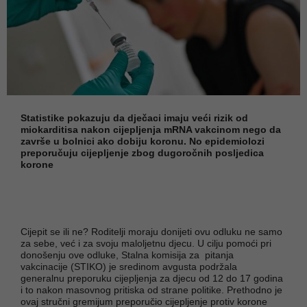
Statistike pokazuju da dječaci imaju veći rizik od
miokarditisa nakon cijepljenja mRNA vakcinom nego da
završe u bolnici ako dobiju koronu. No epidemiolozi
preporučuju cijepljenje zbog dugoročnih posljedica
korone
Cijepit se ili ne? Roditelji moraju donijeti ovu odluku ne samo
za sebe, već i za svoju maloljetnu djecu. U cilju pomoći pri
donošenju ove odluke, Stalna komisija za pitanja
vakcinacije (STIKO) je sredinom avgusta podržala
generalnu preporuku cijepljenja za djecu od 12 do 17 godina
i to nakon masovnog pritiska od strane politike. Prethodno je
ovaj stručni gremijum preporučio cijepljenje protiv korone