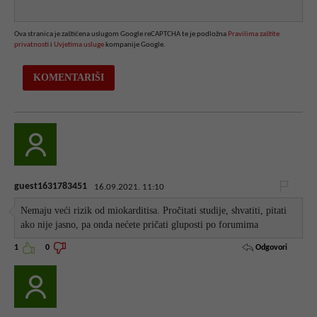
Ova stranica je zaštićena uslugom Google reCAPTCHA te je podložna
Pravilima zaštite
privatnosti
i
Uvjetima usluge
kompanije Google.
guest1631783451
16.09.2021. 11:10
Nemaju veći rizik od miokarditisa. Pročitati studije, shvatiti, pitati
ako nije jasno, pa onda nećete pričati gluposti po forumima
Odgovori
1
0