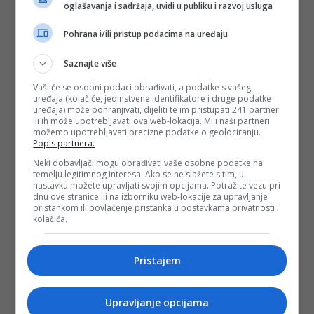
oglašavanja i sadržaja, uvidi u publiku i razvoj usluga
Pohrana i/ili pristup podacima na uređaju
Saznajte više
Vaši će se osobni podaci obrađivati, a podatke s vašeg
uređaja (kolačiće, jedinstvene identifikatore i druge podatke
uređaja) može pohranjivati, dijeliti te im pristupati 241 partner
ili ih može upotrebljavati ova web-lokacija. Mi i naši partneri
možemo upotrebljavati precizne podatke o geolociranju.
Popis partnera.
Neki dobavljači mogu obrađivati vaše osobne podatke na
temelju legitimnog interesa. Ako se ne slažete s tim, u
nastavku možete upravljati svojim opcijama. Potražite vezu pri
dnu ove stranice ili na izborniku web-lokacije za upravljanje
pristankom ili povlačenje pristanka u postavkama privatnosti i
kolačića.
Pristajem
Upravljanje opcijama