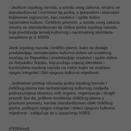
- Jezikom srpskog naroda, u smislu ovog zakona, smatra se
standardizovan i normiran tip jezika, s ijekavskim i ekavskim
književnim izgovorom, kao sredstvo i opšte dobro
nacionalne kulture. Ćiriličkim pismom, u smislu ovog zakona,
smatra se standardizovan tip ćirilice jezika srpskog naroda,
koja predstavlja temelj kulturnog i nacionalnog identiteta-
saopšteno je iz NSRS.
Jezik srpskog naroda i ćiriličko pismo, kako se dodaje,
predstavljaju nematerijalno kulturno dobro od izuzetnog
značaja za Republiku i predstavljaju sredstvo i opšte dobro
za Republiku Srpsku, koji pružaju osjećaj identiteta i
kontinuiteta srpskog naroda na način kojim se uvažava
njegov integritet i štiti njegova kulturna vrijednost.
- Jedinstven pristup očuvanju jezika srpskog naroda i
ćiriličkog pisma kao nematerijalnog kulturnog nasljeđa
podrazumijeva obavezu svih organa, organizacija i drugih
pravnih lica da, prilikom korištenja ćiriličkog pisma u
pravnom prometu, koriste standardizovan oblik ćiriličkog
pisma, poštujući njegov integritet i štiteći njegovu kulturnu
vrijednost - zaključuje se u saopćenju NSRS.
(FENA/md)