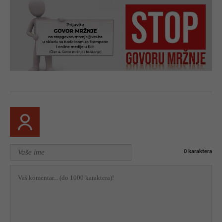
0
karaktera