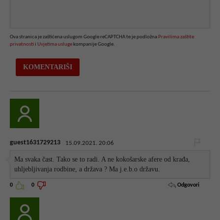
Ova stranica je zaštićena uslugom Google reCAPTCHA te je podložna
Pravilima zaštite
privatnosti
i
Uvjetima usluge
kompanije Google.
guest1631729213
15.09.2021. 20:06
Ma svaka čast. Tako se to radi. A ne kokošarske afere od krađa,
uhljebljivanja rodbine, a država ? Ma j.e.b.o državu.
Odgovori
0
0