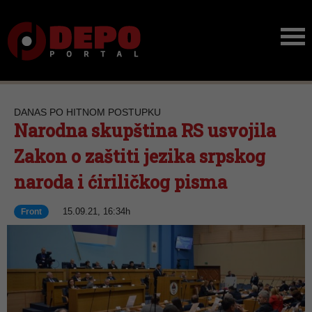
DANAS PO HITNOM POSTUPKU
Narodna skupština RS usvojila
Zakon o zaštiti jezika srpskog
naroda i ćiriličkog pisma
15.09.21, 16:34h
Front