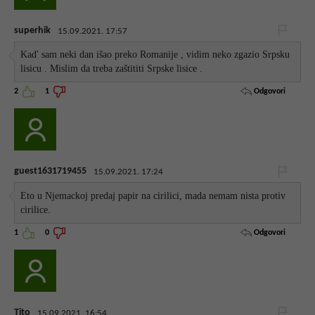
superhik
15.09.2021. 17:57
Kad' sam neki dan išao preko Romanije , vidim neko zgazio Srpsku
lisicu . Mislim da treba zaštititi Srpske lisice .
Odgovori
2
1
guest1631719455
15.09.2021. 17:24
Eto u Njemackoj predaj papir na cirilici, mada nemam nista protiv
cirilice.
Odgovori
1
0
Tito
15.09.2021. 16:54