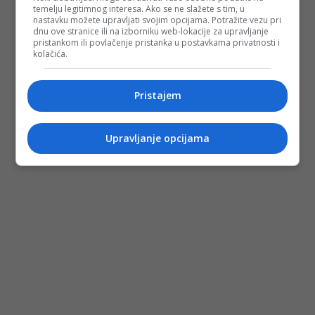
temelju legitimnog interesa. Ako se ne slažete s tim, u
nastavku možete upravljati svojim opcijama. Potražite vezu pri
dnu ove stranice ili na izborniku web-lokacije za upravljanje
pristankom ili povlačenje pristanka u postavkama privatnosti i
kolačića.
Pristajem
Upravljanje opcijama