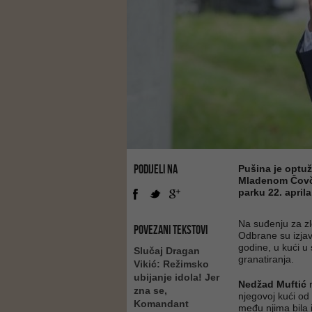
PODIJELI NA
Pušina je optu
Mladenom Čovči
parku 22. aprila
Na suđenju za zl
POVEZANI TEKSTOVI
Odbrane su izjav
godine, u kući u
Slučaj Dragan
granatiranja.
Vikić: Režimsko
ubijanje idola! Jer
Nedžad Muftić
r
zna se,
njegovoj kući od 
Komandant
među njima bila 