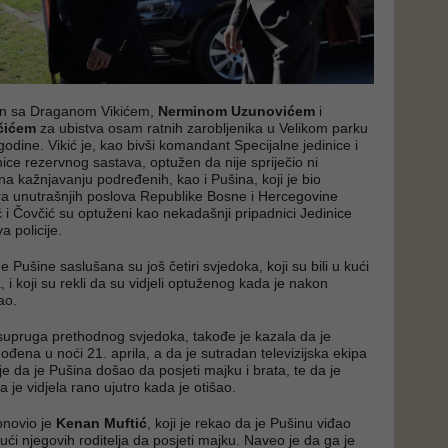
en sa Draganom Vikićem,
Nerminom Uzunovićem
i
čićem
za ubistva osam ratnih zarobljenika u Velikom parku
godine. Vikić je, kao bivši komandant Specijalne jedinice i
ce rezervnog sastava, optužen da nije spriječio ni
a kažnjavanju podređenih, kao i Pušina, koji je bio
ra unutrašnjih poslova Republike Bosne i Hercegovine
 i Čovčić su optuženi kao nekadašnji pripadnici Jedinice
 policije.
Pušine saslušana su još četiri svjedoka, koji su bili u kući
i koji su rekli da su vidjeli optuženog kada je nakon
ao.
 supruga prethodnog svjedoka, takođe je kazala da je
đena u noći 21. aprila, a da je sutradan televizijska ekipa
e da je Pušina došao da posjeti majku i brata, te da je
 je vidjela rano ujutro kada je otišao.
onovio je
Kenan Muftić
, koji je rekao da je Pušinu viđao
ući njegovih roditelja da posjeti majku. Naveo je da ga je