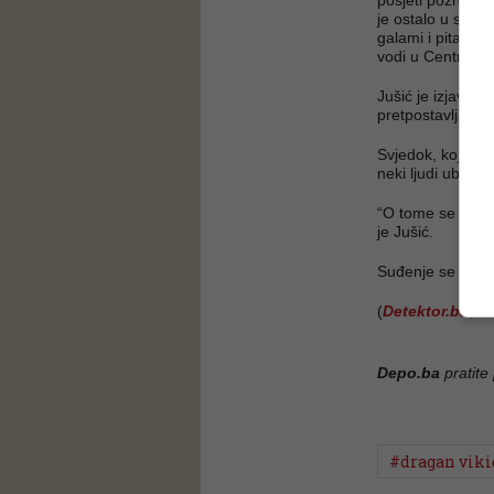
je ostalo u sjeć
galami i pita nek
vodi u Centralni 
Jušić je izjavio 
pretpostavlja da s
Svjedok, koji je 
neki ljudi ubijeni
“O tome se pričal
je Jušić.
Suđenje se nasta
(
Detektor.ba
, 
Depo.ba
pratite
#dragan viki