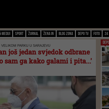
& Mediji
Sport
Žurnal
Žena IN
Blog zona
Depo TV
FOTO
24 
DEP
U VELIKOM PARKU U SARAJEVU
an još jedan svjedok odbrane
 sam ga kako galami i pita...'