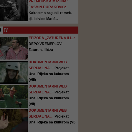
VREMENSKA MAŠINA/
JASMIN DURAKOVIĆ:
Kako smo zagubili remek-
djelo Ivice Matić...
O
TV
EPIZODA „ZATURENA ILI...:
DEPO VREMEPLOV:
Zaturena Ilidža
DOKUMENTARNI WEB
SERIJAL NA...:
Projekat
Una: Rijeka sa kulturom
(VIII)
DOKUMENTARNI WEB
SERIJAL NA...:
Projekat
Una: Rijeka sa kulturom
(VII)
DOKUMENTARNI WEB
SERIJAL NA...:
Projekat
Una: Rijeka sa kulturom (VI)