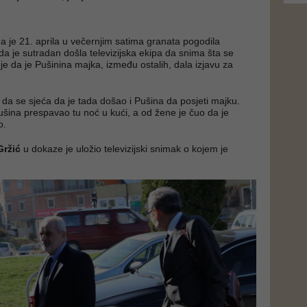
da je 21. aprila u večernjim satima granata pogodila
da je sutradan došla televizijska ekipa da snima šta se
je da je Pušinina majka, između ostalih, dala izjavu za
 da se sjeća da je tada došao i Pušina da posjeti majku.
ušina prespavao tu noć u kući, a od žene je čuo da je
o.
Gržić
u dokaze je uložio televizijski snimak o kojem je