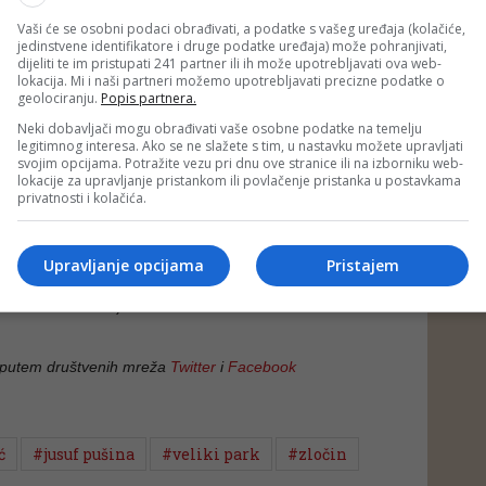
anju kako je u jednom trenutku iza leđa čuo Vikića kako
Vaši će se osobni podaci obrađivati, a podatke s vašeg uređaja (kolačiće,
oga zašto je doveo te ljude, da on nema zatvor, te da ih
jedinstvene identifikatore i druge podatke uređaja) može pohranjivati,
zatvor ili MUP (Ministarstvo unutrašnjih poslova).
dijeliti te im pristupati 241 partner ili ih može upotrebljavati ova web-
lokacija. Mi i naši partneri možemo upotrebljavati precizne podatke o
da se ostalih dešavanja od tog dana ne sjeća, a da
geolociranju.
Popis partnera.
u mu riječi Vikića ostale u sjećanju jer je galamio i bio ljut.
Neki dobavljači mogu obrađivati vaše osobne podatke na temelju
legitimnog interesa. Ako se ne slažete s tim, u nastavku možete upravljati
u to vrijeme radio u MUP-u, dodao je da je poslije čuo da su
svojim opcijama. Potražite vezu pri dnu ove stranice ili na izborniku web-
 u parku.
lokacije za upravljanje pristankom ili povlačenje pristanka u postavkama
privatnosti i kolačića.
o, nije to mala stvar, ali niko nije spominjao Vikića”, kazao
Upravljanje opcijama
Pristajem
vlja 24. septembra.
DEPO PORTAL/md)
 putem društvenih mreža
Twitter
i
Facebook
ć
#jusuf pušina
#veliki park
#zločin