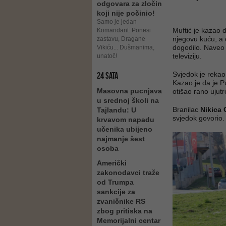
odgovara za zločin
koji nije počinio!
Samo je jedan
Muftić je kazao 
Komandant. Ponesi
njegovu kuću, a 
zastavu, Dragane
dogodilo. Naveo 
Vikiću... Dušmanima,
televiziju.
unatoč!
Svjedok je rekao
24 SATA
Kazao je da je P
Masovna pucnjava
otišao rano ujutr
u srednoj školi na
Branilac
Nikica 
Tajlandu: U
svjedok govorio.
krvavom napadu
učenika ubijeno
najmanje šest
osoba
Američki
zakonodavci traže
od Trumpa
sankcije za
zvaničnike RS
zbog pritiska na
Memorijalni centar