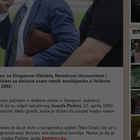
DEP
žen sa Draganom Vikićem, Nerminom Uzunovićem i
ćem za ubistva osam ratnih zarobljenika u Velikom
 1992.
očin počinjen u Velikom parku u Sarajevu, svjedoci
ili da su vidjeli optuženog
Jusufa Pušinu
22. aprila 1992.
 starom dijelu grada, kada je došao da posjeti majku nakon
ekao je da je živio u sarajevskoj opštini Stari Grad i da se u
granatiranja skrivalo više desetina komšija. Naveo je da je
i majka Pušine, javlja
Detektor.ba
.