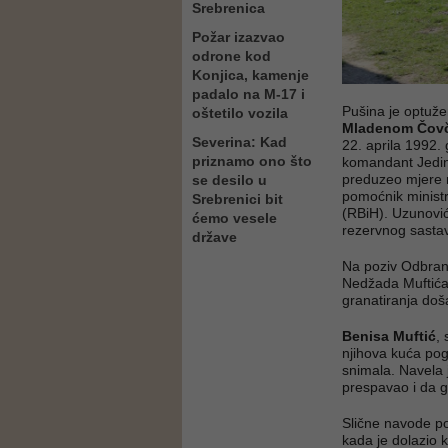
Srebrenica
Požar izazvao
odrone kod
Konjica, kamenje
padalo na M-17 i
Pušina je optuž
oštetilo vozila
Mladenom Čov
Severina: Kad
22. aprila 1992. 
priznamo ono što
komandant Jedini
preduzeo mjere n
se desilo u
pomoćnik minist
Srebrenici bit
(RBiH). Uzunović
ćemo vesele
rezervnog sastava
države
Na poziv Odbrane 
Nedžada Muftića, 
granatiranja doš
Benisa Muftić
,
njihova kuća pogo
snimala. Navela j
prespavao i da ga
Slične navode p
kada je dolazio k