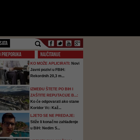
SATA
O PREPORUKA
NAJČITANIJE
KO MOŽE APLICIRATI:
Novi
Javni pozivi u FBiH:
Rekordnih 20,3 m...
IZMEĐU ŠTETE PO BIH I
ZAŠTITE REPUTACIJE B...:
Ko će odgovarati ako stane
Koridor Vc: Kaž...
LJETO SE NE PREDAJE:
Stiže li konačno zahlađenje
u BiH: Nedim S...