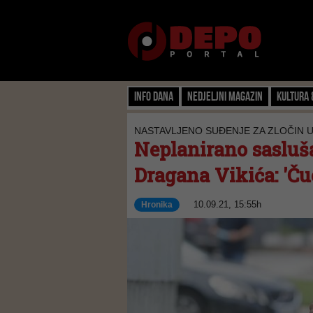
Info dana
Nedjeljni magazin
Kultura 
NASTAVLJENO SUĐENJE ZA ZLOČIN 
Neplanirano sasluš
Dragana Vikića: 'Čuo
10.09.21, 15:55h
Hronika