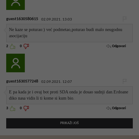
guest1630580615
02.09.2021. 13:03
Ne kaze se poturao:) već podmetao,poturao budi malo neugodnu
asocijaciju
Odgovori
2
0
guest1630577248
02.09.2021. 12:07
E pa kada je i ovaj bot proti SDA onda je dosao sudnji dan.Erdoane
diko nasa vidis li ti kome si kum bio.
Odgovori
3
0
PRIKAŽI JOŠ