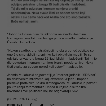
Slobodna Bosna piše da alkohola na svadbi Jasmine
Izetbegović nije bilo, no bilo ga je na – svadbi mladoženje
Ćamila Humačkića.
“Nakon svadbe, u unutrašnjosti hotela u ponoć odvijalo se
ono što smo vidjeli na snimku koji objavljuju mediji. To se
odvijalo privatno u krugu 15 ljudi bliskih mladoženji. Taj mi je
dio odvratan i nemam namjeru braniti neodbranjivo. Neka
čisti svako za sobom nered koji ostavi”, napisao je.
Jasmin Mulahusić najpoznatiji je ‘internet-jurišnik’, ‘SDA bot’
na društvenim mrežama koji otvoreno vrijeđa i napada
političke protivnike Bakira Izetbegovića. Mulahusić je poznat
po kreiranju fotomontaža i videa u kojima diskreditira
novinare i sve političare koji ne odgovaraju SDA.
(DEPO PORTAL/dg)
PODIJELI NA