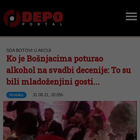
SDA BOTOVI U AKCIJI
Ko je Bošnjacima poturao
alkohol na svadbi decenije: To su
bili mladoženjini gosti...
31.08.21, 20:05h
Hronika