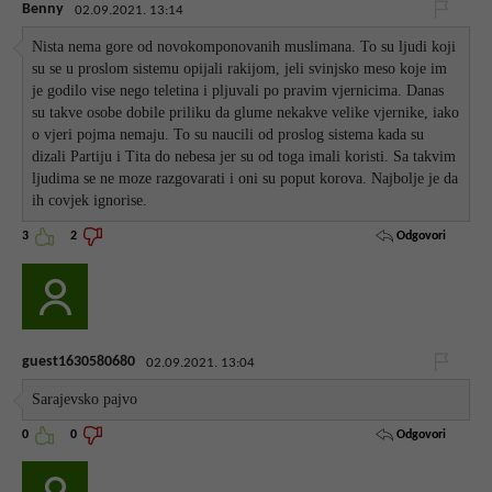
Benny
02.09.2021. 13:14
Nista nema gore od novokomponovanih muslimana. To su ljudi koji
su se u proslom sistemu opijali rakijom, jeli svinjsko meso koje im
je godilo vise nego teletina i pljuvali po pravim vjernicima. Danas
su takve osobe dobile priliku da glume nekakve velike vjernike, iako
o vjeri pojma nemaju. To su naucili od proslog sistema kada su
dizali Partiju i Tita do nebesa jer su od toga imali koristi. Sa takvim
ljudima se ne moze razgovarati i oni su poput korova. Najbolje je da
ih covjek ignorise.
Odgovori
3
2
guest1630580680
02.09.2021. 13:04
Sarajevsko pajvo
Odgovori
0
0