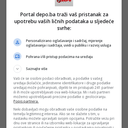
Portal depo.ba traži vaš pristanak za
upotrebu vaših ličnih podataka u sljedeće
svrhe:
Personalizirano oglašavanje i sadržaj, mjerenje
oglašavanja i sadržaja, uvidi u publiku i razvoj usluga
Pohrana i/ili pristup podacima na uređaju
Saznajte više
Vaši će se osobni podaci obrađivati, a podatke s vašeg
uređaja (kolačiće, jedinstvene identifikatore i druge podatke
uređaja) može pohranjivati, dijeliti te im pristupati 241 partner
ili ih može upotrebljavati ova web-lokacija. Mi i naši partneri
možemo upotrebljavati precizne podatke o geolociranju.
Popis partnera.
Neki dobavljači mogu obrađivati vaše osobne podatke na
temelju legitimnog interesa. Ako se ne slažete s tim, u
nastavku možete upravljati svojim opcijama. Potražite vezu pri
dnu ove stranice ili na izborniku web-lokacije za upravljanje
pristankom ili povlačenje pristanka u postavkama privatnosti i