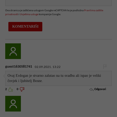
Ova stranica je zaštićena uslugom Google reCAPTCHA te je podložna
Pravilima zaštite
privatnosti
i
Uvjetima usluge
kompanije Google.
guest1630581741
02.09.2021. 13:22
Ovaj Erdogan je stvarno zalutao na tu svadbu ali ispao je veliki
čovjek i ljubitelj Bosne.
Odgovori
2
0