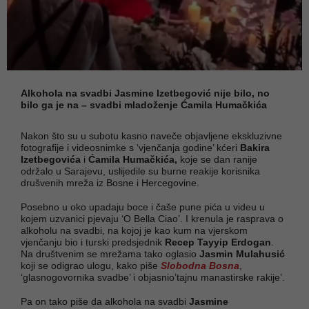
Alkohola na svadbi Jasmine Izetbegović nije bilo, no
bilo ga je na – svadbi mladoženje Ćamila Humačkića
Nakon što su u subotu kasno naveče objavljene ekskluzivne
fotografije i videosnimke s ‘vjenčanja godine’ kćeri
Bakira
Izetbegovića
i
Ćamila Humačkića,
koje se dan ranije
održalo u Sarajevu, uslijedile su burne reakije korisnika
drušvenih mreža iz Bosne i Hercegovine.
Posebno u oko upadaju boce i čaše pune pića u videu u
kojem uzvanici pjevaju ‘O Bella Ciao’. I krenula je rasprava o
alkoholu na svadbi, na kojoj je kao kum na vjerskom
vjenčanju bio i turski predsjednik
Recep Tayyip Erdogan
.
Na društvenim se mrežama tako oglasio
Jasmin Mulahusić
koji se odigrao ulogu, kako piše
Slobodna Bosna
,
‘glasnogovornika svadbe’ i objasnio’tajnu manastirske rakije’.
Pa on tako piše da alkohola na svadbi
Jasmine