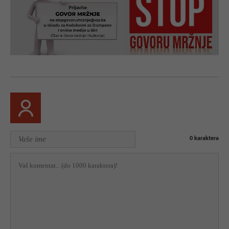
0
karaktera