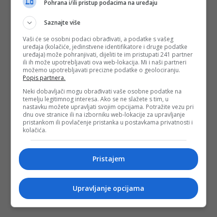
Pohrana i/ili pristup podacima na uređaju
Saznajte više
Vaši će se osobni podaci obrađivati, a podatke s vašeg
uređaja (kolačiće, jedinstvene identifikatore i druge podatke
uređaja) može pohranjivati, dijeliti te im pristupati 241 partner
ili ih može upotrebljavati ova web-lokacija. Mi i naši partneri
možemo upotrebljavati precizne podatke o geolociranju.
Popis partnera.
Neki dobavljači mogu obrađivati vaše osobne podatke na
temelju legitimnog interesa. Ako se ne slažete s tim, u
nastavku možete upravljati svojim opcijama. Potražite vezu pri
dnu ove stranice ili na izborniku web-lokacije za upravljanje
pristankom ili povlačenje pristanka u postavkama privatnosti i
kolačića.
Pristajem
Upravljanje opcijama