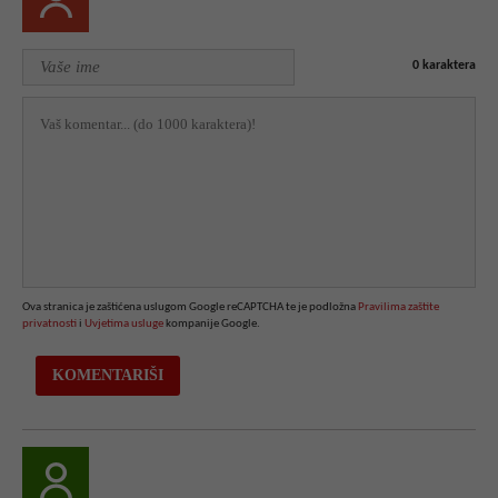
0
karaktera
Ova stranica je zaštićena uslugom Google reCAPTCHA te je podložna
Pravilima zaštite
privatnosti
i
Uvjetima usluge
kompanije Google.