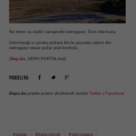
Na teren su izašli i sarajevski vatrogasci. Gori više kuća.
Informacije o uzroku požara bit će poznate nakon što
vatrogasci stave požar pod kontrolu.
(
Nap.ba
, DEPO PORTAL/md)
PODIJELI NA
Depo.ba
pratite putem društvenih mreža
Twitter
i
Facebook
#požar
#buča potok
#vatrogasci