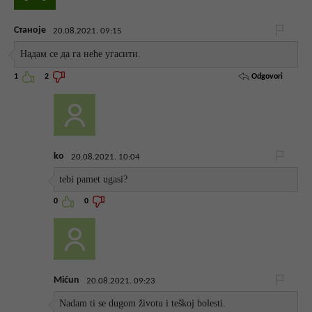
Станоје
20.08.2021. 09:15
Надам се да га неће угасити.
Odgovori
1
2
ko
20.08.2021. 10:04
tebi pamet ugasi?
0
0
Mićun
20.08.2021. 09:23
Nadam ti se dugom životu i teškoj bolesti.