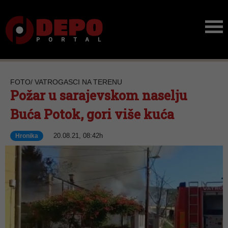
FOTO/ VATROGASCI NA TERENU
Požar u sarajevskom naselju
Buća Potok, gori više kuća
20.08.21, 08:42h
Hronika