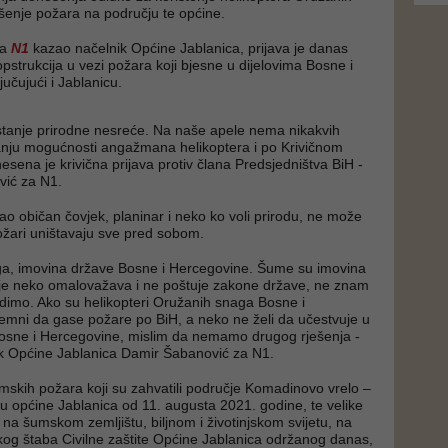
enje požara na području te općine.
za
N1
kazao načelnik Općine Jablanica, prijava je danas
pstrukcija u vezi požara koji bjesne u dijelovima Bosne i
učujući i Jablanicu.
 stanje prirodne nesreće. Na naše apele nema nikakvih
anju mogućnosti angažmana helikoptera i po Krivičnom
sena je krivična prijava protiv člana Predsjedništva BiH -
vić za N1.
ao običan čovjek, planinar i neko ko voli prirodu, ne može
žari uništavaju sve pred sobom.
vega, imovina države Bosne i Hercegovine. Šume su imovina
 je neko omalovažava i ne poštuje zakone države, ne znam
dimo. Ako su helikopteri Oružanih snaga Bosne i
mni da gase požare po BiH, a neko ne želi da učestvuje u
 Bosne i Hercegovine, mislim da nemamo drugog rješenja -
ik Općine Jablanica Damir Šabanović za N1.
šumskih požara koji su zahvatili područje Komadinovo vrelo –
u općine Jablanica od 11. augusta 2021. godine, te velike
 na šumskom zemljištu, biljnom i životinjskom svijetu, na
kog štaba Civilne zaštite Općine Jablanica održanog danas,