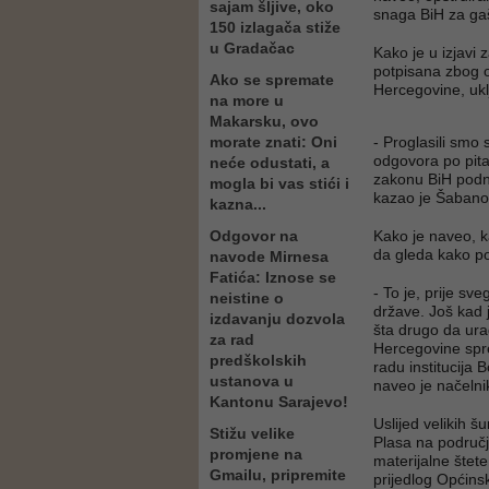
sajam šljive, oko
snaga BiH za gaš
150 izlagača stiže
u Gradačac
Kako je u izjavi 
potpisana zbog o
Ako se spremate
Hercegovine, uklj
na more u
Makarsku, ovo
morate znati: Oni
- Proglasili smo
odgovora po pit
neće odustati, a
zakonu BiH podne
mogla bi vas stići i
kazao je Šabano
kazna...
Odgovor na
Kako je naveo, k
da gleda kako po
navode Mirnesa
Fatića: Iznose se
- To je, prije s
neistine o
države. Još kad
izdavanju dozvola
šta drugo da ura
za rad
Hercegovine spre
predškolskih
radu institucija
ustanova u
naveo je načeln
Kantonu Sarajevo!
Uslijed velikih 
Stižu velike
Plasa na područj
promjene na
materijalne štete
Gmailu, pripremite
prijedlog Općins