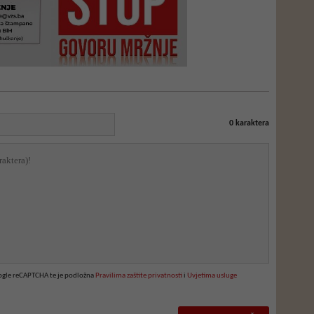
0
karaktera
oogle reCAPTCHA te je podložna
Pravilima zaštite privatnosti
i
Uvjetima usluge