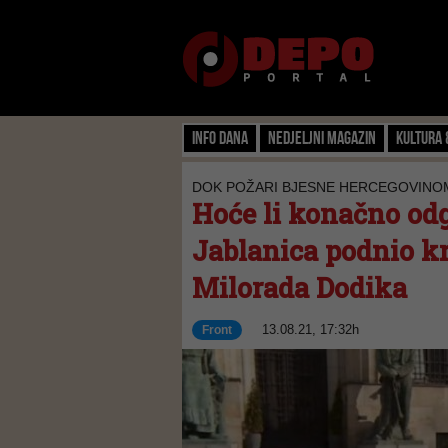
Info dana
Nedjeljni magazin
Kultura 
DOK POŽARI BJESNE HERCEGOVINO
Hoće li konačno od
Jablanica podnio kr
Milorada Dodika
13.08.21, 17:32h
Front