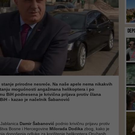
DEP
o stanje prirodne nesreće. Na naše apele nema nikakvih
tanju mogućnosti angažmana helikoptera i po
u BiH podnesena je krivična prijava protiv člana
BiH - kazao je načelnik Šabanović
 Jablanica
Damir Šabanović
podnio krivičnu prijavu protiv
ištva Bosne i Hercegovine
Milorada Dodika
zbog, kako je
nja donošenja odluke za korištenje helikoptera Oružanih