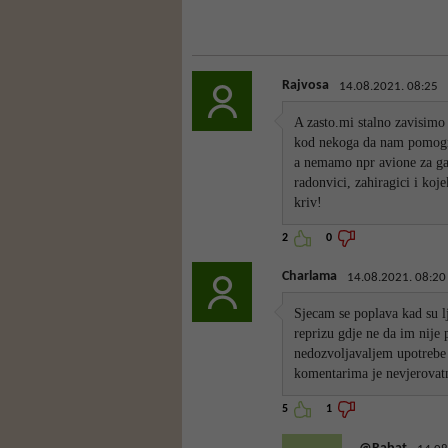
Rajvosa
14.08.2021. 08:25
A zasto.mi stalno zavisim
kod nekoga da nam pomogne
a nemamo npr avione za gase
radonvici, zahiragici i ko
kriv!
2
0
Charlama
14.08.2021. 08:20
Sjecam se poplava kad su l
reprizu gdje ne da im nij
nedozvoljavaljem upotrebe h
komentarima je nevjerovatn
5
1