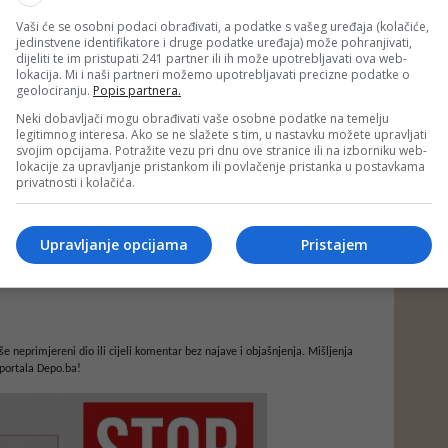
Vaši će se osobni podaci obrađivati, a podatke s vašeg uređaja (kolačiće,
jedinstvene identifikatore i druge podatke uređaja) može pohranjivati,
dijeliti te im pristupati 241 partner ili ih može upotrebljavati ova web-
lokacija. Mi i naši partneri možemo upotrebljavati precizne podatke o
geolociranju.
Popis partnera.
Neki dobavljači mogu obrađivati vaše osobne podatke na temelju
legitimnog interesa. Ako se ne slažete s tim, u nastavku možete upravljati
svojim opcijama. Potražite vezu pri dnu ove stranice ili na izborniku web-
lokacije za upravljanje pristankom ili povlačenje pristanka u postavkama
privatnosti i kolačića.
Upravljanje opcijama
Pristajem
e neprimjereni dio ili cijeli komentar bez najave i objašnjenja. Mišljenja
portala Depo.ba!