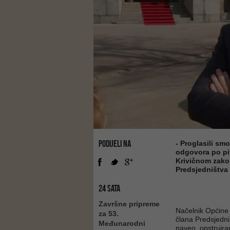
PODIJELI NA
- Proglasili sm
odgovora po pi
Krivičnom zakon
Predsjedništva 
24 SATA
Završne pripreme
Načelnik Općine
za 53.
člana Predsjedn
Međunarodni
naveo, opstruira