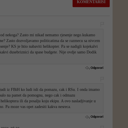
o od nekoga? Zasto mi nikad nemamo rjesenje nego.kukamo
? Zasto dozvoljavamo politicatima da se razmecu sa nivcem
nje? KS je htio nabaviti helikopter. Pa se nadigli kojekalvi
jekakvi dusebriznici da spase budgete. Nije ovdje samo Dodik
Odgovori
judi iz FBiH ko ludi isli da pomazu, cak i RSu. I onda imamo
e palo na pamet da pomognu, nego cak i odmazu
elikoptera ili da posalju koju ekipu. A ovo nasladjivanje u
o. Pa moze vas opet zadesiti kakva nesreca.
Odgovori