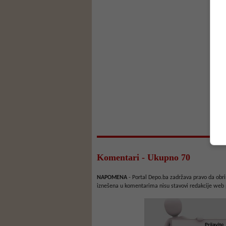
Komentari - Ukupno 70
NAPOMENA
- Portal Depo.ba zadržava pravo da obriš
iznešena u komentarima nisu stavovi redakcije web 