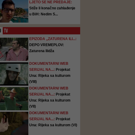
LJETO SE NE PREDAJE:
Stiže li konačno zahlađenje
u BiH: Nedim S...
O
TV
EPIZODA „ZATURENA ILI...:
DEPO VREMEPLOV:
Zaturena Ilidža
DOKUMENTARNI WEB
SERIJAL NA...:
Projekat
Una: Rijeka sa kulturom
(VIII)
DOKUMENTARNI WEB
SERIJAL NA...:
Projekat
Una: Rijeka sa kulturom
(VII)
DOKUMENTARNI WEB
SERIJAL NA...:
Projekat
Una: Rijeka sa kulturom (VI)