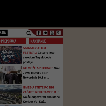
SATA
O PREPORUKA
NAJČITANIJE
SARAJEVO FILM
FESTIVAL:
Četvrto ljeto
zaredom Trg slobode
postaje ...
KO MOŽE APLICIRATI:
Novi
Javni pozivi u FBiH:
Rekordnih 20,3 m...
IZMEĐU ŠTETE PO BIH I
ZAŠTITE REPUTACIJE B...:
Ko će odgovarati ako stane
Koridor Vc: Kaž...