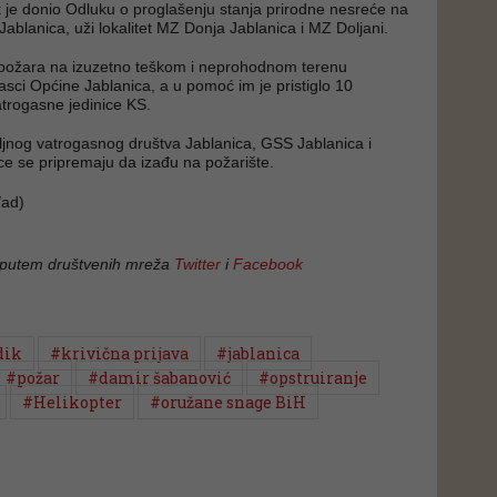
k je donio Odluku o proglašenju stanja prirodne nesreće na
Jablanica, uži lokalitet MZ Donja Jablanica i MZ Doljani.
a požara na izuzetno teškom i neprohodnom terenu
asci Općine Jablanica, a u pomoć im je pristiglo 10
trogasne jedinice KS.
jnog vatrogasnog društva Jablanica, GSS Jablanica i
ice se pripremaju da izađu na požarište.
ad)
 putem društvenih mreža
Twitter
i
Facebook
dik
#krivična prijava
#jablanica
#požar
#damir šabanović
#opstruiranje
#Helikopter
#oružane snage BiH