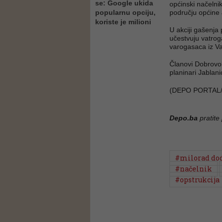
se: Google ukida
općinski načelni
popularnu opciju,
području općine 
koriste je milioni
U akciji gašenj
učestvuju vatrog
varogasaca iz Va
Članovi Dobrovol
planinari Jablan
(DEPO PORTAL/
Depo.ba
pratite
#milorad do
#načelnik
#opstrukcija