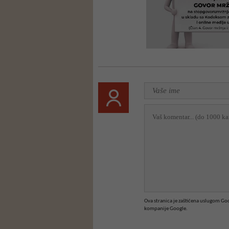
Ova stranica je zaštićena uslugom G
kompanije Google.