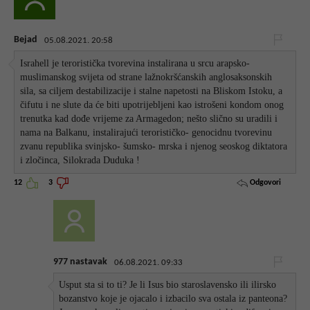
Bejad
05.08.2021. 20:58
Israhell je teroristička tvorevina instalirana u srcu arapsko-
muslimanskog svijeta od strane lažnokršćanskih anglosaksonskih
sila, sa ciljem destabilizacije i stalne napetosti na Bliskom Istoku, a
čifutu i ne slute da će biti upotrijebljeni kao istrošeni kondom onog
trenutka kad dođe vrijeme za Armagedon; nešto slično su uradili i
nama na Balkanu, instalirajući terorističko- genocidnu tvorevinu
zvanu republika svinjsko- šumsko- mrska i njenog seoskog diktatora
i zločinca, Silokrada Duduka !
Odgovori
12
3
977 nastavak
06.08.2021. 09:33
Usput sta si to ti? Je li Isus bio staroslavensko ili ilirsko
bozanstvo koje je ojacalo i izbacilo sva ostala iz panteona?