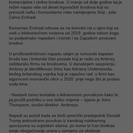
komercijalne i civilne brodove. U manje od dvije godine taj je
režim napao više od deset trgovačkih brodova koji su
prevozili naftu i humanitarne robe namijenjene Siriji - piše
Zahra Ershadi.
Komentari Ershadi odnose se na trenutni rat u sjeni koji se
vodi u bliskoistočnim vodama od 2019. godine tokom koga
su podjednako napadani i iranski i sa Zapadom povezani
brodovi.
U prošlosedmičnom napadu ubijen je rumunski kapetan
broda kao i britanski član posade koji je radio za Ambrey,
zaštitarsku firmu na brodovima. U današnjem saopćenju,
Ambrey je identifikovao žrtvu kao Adriana Underwooda,
bivšeg britanskog vojnika koji je započeo rad u firmi kao
sigurnosni mornarički oficir u 2020. prije nego što je postao
vođa tima.
- Nastavit ćemo kontakte s Adrianovom porodicom kako bi
joj pružili podršku u ovo teško vrijeme – izjavio je John
Thompson, izvršni direktor Ambreya.
Napadi su počeli kada se bivši američki predsjednik Donald
Trump jednostrano povukao iz iranskog nuklearnog
sporazuma sa svjetskim silama, po kome bi Iran limitirao
svoje obogaćivanje urana u zamjenu za ukidanje