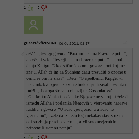
2
0
guest1628209040
06.08.2021. 02:17
3977...„Jevreji govore: “Kršćani nisu na Pravome putu!”,
a kršćani vele: “Jevreji nisu na Pravome putu!” – a oni
čitaju Knjigu. Tako, slično kao oni, govore i oni koji ne
znaju. Allah će im na Sudnjem danu presuditi o onome u
čemu se oni ne slažu“. „Reci: “O sljedbenici Knjige, vi
niste nikakve vjere ako se ne budete pridržavali Tevrata i
Indžila, i onoga što vam objavljuje Gospodar vaš.”........
„Oni koji u Allaha i poslanike Njegove ne vjeruju i žele da
između Allaha i poslanika Njegovih u vjerovanju naprave
razliku, i govore: “U neke vjerujemo, a u neke ne
vjerujemo”, i žele da između toga nekakav stav zauzmu –
oni su zbilja pravi nevjernici; a Mi smo nevjernicima
pripremili sramnu patnju“.
4
0