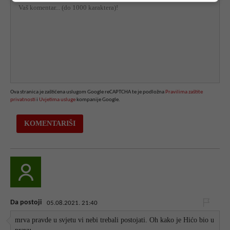
Ova stranica je zaštićena uslugom Google reCAPTCHA te je podložna
Pravilima zaštite
privatnosti
i
Uvjetima usluge
kompanije Google.
Da postoji
05.08.2021. 21:40
mrva pravde u svjetu vi nebi trebali postojati. Oh kako je Hićo bio u