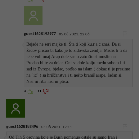
guest1628193977
05.08.2021. 22:06
Bejade ne seri majke ti. Šta ti koji ku.r.a.c znaš. Da si
Židov pričao bi kako je to židovska zemlja. Misliš li ti da
tebe voli onaj Arap dole samo zato što si musliman.
Prodao bi te za dolar. Oni se dole kolju među sobom i ti
sad iz Evrope, bjelac, prešao na islam ( dokaz ti je prezime
na "ić" ) sa hriščanstva i ti nešto braniš arape. Jadan si.
Nisi ni riba nisi ni ptica.
3
11
guest1628183496
05.08.2021. 19:11
Od Tih 5 osovina koje je Bush pomenuo ostale su samo Iran i