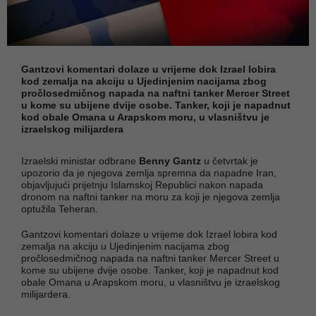
Gantzovi komentari dolaze u vrijeme dok Izrael lobira
kod zemalja na akciju u Ujedinjenim nacijama zbog
pročlosedmičnog napada na naftni tanker Mercer Street
u kome su ubijene dvije osobe. Tanker, koji je napadnut
kod obale Omana u Arapskom moru, u vlasništvu je
izraelskog milijardera
Izraelski ministar odbrane
Benny Gantz
u četvrtak je
upozorio da je njegova zemlja spremna da napadne Iran,
objavljujući prijetnju Islamskoj Republici nakon napada
dronom na naftni tanker na moru za koji je njegova zemlja
optužila Teheran.
Gantzovi komentari dolaze u vrijeme dok Izrael lobira kod
zemalja na akciju u Ujedinjenim nacijama zbog
pročlosedmičnog napada na naftni tanker Mercer Street u
kome su ubijene dvije osobe. Tanker, koji je napadnut kod
obale Omana u Arapskom moru, u vlasništvu je izraelskog
milijardera.