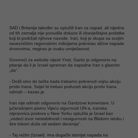
SAD i Britanija također su optužili Iran za napad, ali nijedna
od tih zemalja nije ponudila dokaze ili obavještajne podatke
koji bi podržali njihove navode. Iran, koji je skupa sa svojim
savezničkim regionalnim milicijama pokretao slične napade
dronovima, negirao je svaku umiješanost.
Govoreći za website vijesti Ynet, Gantz je odgovorio na
pitanje da li je Izrael spreman da napadne Iran s glasnim
„da“.
- Došli smo do tačke kada trebamo pokrenuti vojnu akciju
protiv Irana. Svijet bi trebao poduzeti akciju protiv Irana
odmah – kazao je.
Iran nije odmah odgovorio na Gantzove komentare. U
jučerašnjem pismu Vijeću sigurnosti UN-a, iranska
otpravnica poslova u New Yorku optužila je Izrael kao
„vodeći izvor nestabilnosti i nesigurnosti na Bliskom istoku i
šire tokom duže od sedam decenija“.
- Taj režim (Izrael) ima dugački istorijat napada na