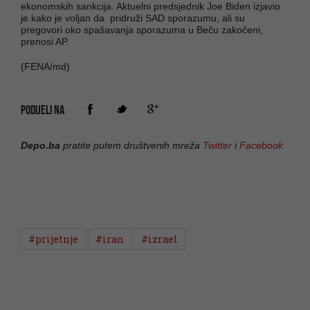
ekonomskih sankcija. Aktuelni predsjednik Joe Biden izjavio
je kako je voljan da pridruži SAD sporazumu, ali su
pregovori oko spašavanja sporazuma u Beču zakočeni,
prenosi AP.
(FENA/md)
PODIJELI NA
Depo.ba
pratite putem društvenih mreža
Twitter
i
Facebook
#prijetnje
#iran
#izrael