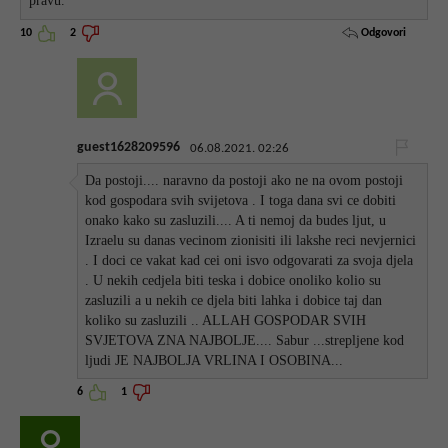
pravu.
Odgovori
10
2
guest1628209596
06.08.2021. 02:26
Da postoji.... naravno da postoji ako ne na ovom postoji
kod gospodara svih svijetova . I toga dana svi ce dobiti
onako kako su zasluzili.... A ti nemoj da budes ljut, u
Izraelu su danas vecinom zionisiti ili lakshe reci nevjernici
. I doci ce vakat kad cei oni isvo odgovarati za svoja djela
. U nekih cedjela biti teska i dobice onoliko kolio su
zasluzili a u nekih ce djela biti lahka i dobice taj dan
koliko su zasluzili .. ALLAH GOSPODAR SVIH
SVJETOVA ZNA NAJBOLJE.... Sabur ...strepljene kod
ljudi JE NAJBOLJA VRLINA I OSOBINA...
6
1