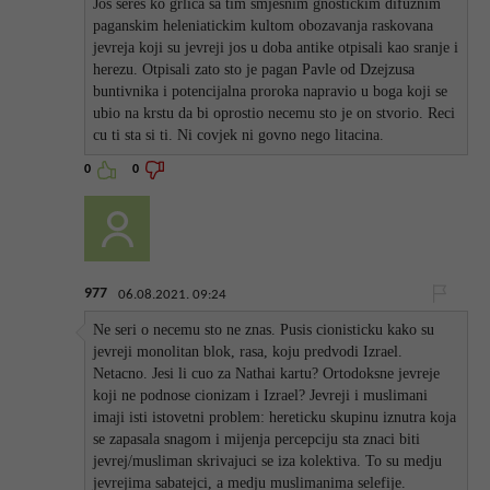
Jos seres ko grlica sa tim smjesnim gnostickim difuznim
paganskim heleniatickim kultom obozavanja raskovana
jevreja koji su jevreji jos u doba antike otpisali kao sranje i
herezu. Otpisali zato sto je pagan Pavle od Dzejzusa
buntivnika i potencijalna proroka napravio u boga koji se
ubio na krstu da bi oprostio necemu sto je on stvorio. Reci
cu ti sta si ti. Ni covjek ni govno nego litacina.
0
0
977
06.08.2021. 09:24
Ne seri o necemu sto ne znas. Pusis cionisticku kako su
jevreji monolitan blok, rasa, koju predvodi Izrael.
Netacno. Jesi li cuo za Nathai kartu? Ortodoksne jevreje
koji ne podnose cionizam i Izrael? Jevreji i muslimani
imaji isti istovetni problem: hereticku skupinu iznutra koja
se zapasala snagom i mijenja percepciju sta znaci biti
jevrej/musliman skrivajuci se iza kolektiva. To su medju
jevrejima sabatejci, a medju muslimanima selefije.