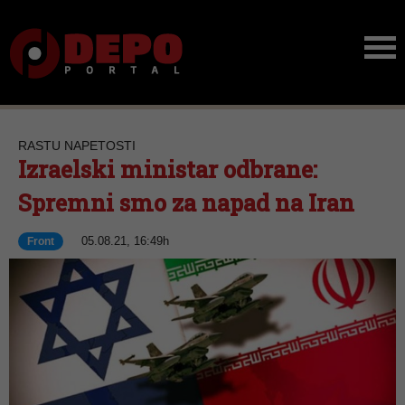
RASTU NAPETOSTI
Izraelski ministar odbrane:
Spremni smo za napad na Iran
05.08.21, 16:49h
Front