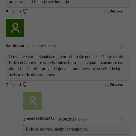
prave sranja. Ostalo je sve buranija.
Odgovori
3
2
Sandokan
05.08.2021. 17:26
O ovome vam je Sandokan govorio i prošle godine ...čim je senilni
Biden došao ovo se sve više intenzivira, ponavljam... nadam se da
nisam i neću biti u pravu. Cojona je samo uvertira za veliki belaj...
nadam se da nisam u pravu.
Odgovori
7
2
guest1628234862
06.08.2021. 09:27
Bide ce jos vise ujediniti trampovce.