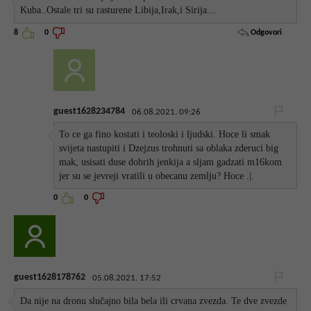
Kuba..Ostale tri su rasturene Libija,Irak,i Sirija...
Odgovori
8
0
guest1628234784
06.08.2021. 09:26
To ce ga fino kostati i teoloski i ljudski. Hoce li smak
svijeta nastupiti i Dzejzus trohnuti sa oblaka zderuci big
mak, usisati duse dobrih jenkija a sljam gadzati m16kom
jer su se jevreji vratili u obecanu zemlju? Hoce .|.
0
0
guest1628178762
05.08.2021. 17:52
Da nije na dronu slučajno bila bela ili crvana zvezda. Te dve zvezde