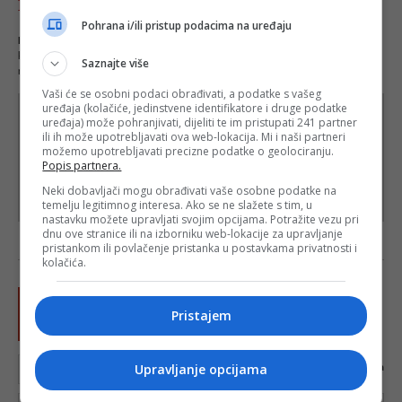
Komentari - Ukupno 12
Pohrana i/ili pristup podacima na uređaju
NAPOMENA
- Portal Depo.ba zadržava pravo da obriše neprimjereni dio ili cijeli
komentar bez najave i objašnjenja. Mišljenja iznešena u komentarima nisu stavovi
Saznajte više
redakcije web portala Depo.ba!
Vaši će se osobni podaci obrađivati, a podatke s vašeg
uređaja (kolačiće, jedinstvene identifikatore i druge podatke
uređaja) može pohranjivati, dijeliti te im pristupati 241 partner
ili ih može upotrebljavati ova web-lokacija. Mi i naši partneri
možemo upotrebljavati precizne podatke o geolociranju.
Popis partnera.
Neki dobavljači mogu obrađivati vaše osobne podatke na
temelju legitimnog interesa. Ako se ne slažete s tim, u
nastavku možete upravljati svojim opcijama. Potražite vezu pri
dnu ove stranice ili na izborniku web-lokacije za upravljanje
pristankom ili povlačenje pristanka u postavkama privatnosti i
kolačića.
Pristajem
Upravljanje opcijama
0
karaktera