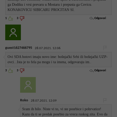
ga Dodiku i vrsi prevaru u Mostaru i prepusta ga Covicu.
KONAKOVICU SIBICARU PROCITAN SI.
Odgovori
1
3
guest1627466795
28.07.2021. 12:06
Ovi SDA botovi imaju novo ime: bošnjački Srbi ili bošnjački UZP-
ovci...Ista je to fela pa mogu i ta imena, odgovaraju im..
Odgovori
3
3
Roko
28.07.2021. 12:09
Sram ih bilo. Niste vi to, vi ste posrbice i pohrvatice!
Kazu da ti se predak posrbio za vrecu ruskog zita. Evo da