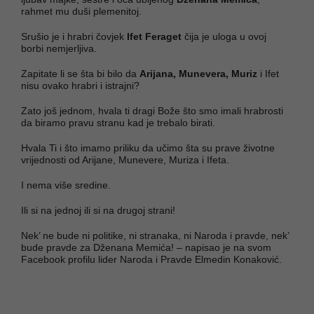
rahmet mu duši plemenitoj.
Srušio je i hrabri čovjek
Ifet Feraget
čija je uloga u ovoj
borbi nemjerljiva.
Zapitate li se šta bi bilo da
Arijana, Munevera, Muriz
i Ifet
nisu ovako hrabri i istrajni?
Zato još jednom, hvala ti dragi Bože što smo imali hrabrosti
da biramo pravu stranu kad je trebalo birati.
Hvala Ti i što imamo priliku da učimo šta su prave životne
vrijednosti od Arijane, Munevere, Muriza i Ifeta.
I nema više sredine.
Ili si na jednoj ili si na drugoj strani!
Nek’ ne bude ni politike, ni stranaka, ni Naroda i pravde, nek’
bude pravde za Dženana Memića! – napisao je na svom
Facebook profilu lider Naroda i Pravde Elmedin Konaković.