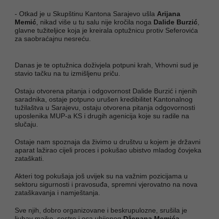
- Otkad je u Skupštinu Kantona Sarajevo ušla
Arijana
Memić
, nikad više u tu salu nije kročila noga
Dalide Burzić
,
glavne tužiteljice koja je kreirala optužnicu protiv Seferovića
za saobraćajnu nesreću.
Danas je te optužnica doživjela potpuni krah, Vrhovni sud je
stavio tačku na tu izmišljenu priču.
Ostaju otvorena pitanja i odgovornost Dalide Burzić i njenih
saradnika, ostaje potpuno urušen kredibilitet Kantonalnog
tužilaštva u Sarajevu, ostaju otvorena pitanja odgovornosti
uposlenika MUP-a KS i drugih agenicija koje su radile na
slučaju.
Ostaje nam spoznaja da živimo u društvu u kojem je državni
aparat lažirao cijeli proces i pokušao ubistvo mladog čovjeka
zataškati.
Akteri tog pokušaja još uvijek su na važnim pozicijama u
sektoru sigurnosti i pravosuđa, spremni vjerovatno na nova
zataškavanja i namještanja.
Sve njih, dobro organizovane i beskrupulozne, srušila je
ljubav majke, sestre i oca ubijenog
Dženana Memića
,