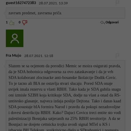
guest1627472383
28.07.2021. 13:39
zavrsen predmet, zavrsena priča.
Odgovori
1
0
Fra Mujo
28.07.2021. 12:18
Slazem se sa ocjenom da porodici Memic se moira osigurati pravda,
da je SDA hobotnica odgovorna za ovo zataskavanje i da je vrh
SDA kolaborant zlocinacke anti-bosanske lkolaicije Dodik-Covic.
To je tacno ali BIA ne ostavlja stvari slucaju. Pored SDA onaje
uvijek imala rezervu u vlasti RBIH. Tako kada je SDA gubila snagu
oni izmisle SZBH koja kritikuje SDA, dodje na vlast a onad da RS-
untitesko glasanje, najveca izdaja poslije Dejtona. Tako i danas kaad
SDA posustaje bIA formira Narod i pravdu da pokupi nezadovoljne
i dovrsi destrikciju RBIH. Kako? Dajuci Covicu treci entite sto vodi
palestinizaciji Bosnjaka satjeranih na 25% RBIH teroitorije. A da se
Bosnjaci ne dosjete cettnicka trojka uvodi signal MTel u KS i
izbacuje BH Telekom, vrsikrivicno djelo u SDtrebrenici i prepusta