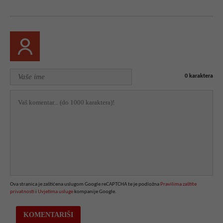
0
karaktera
Ova stranica je zaštićena uslugom Google reCAPTCHA te je podložna
Pravilima zaštite
privatnosti
i
Uvjetima usluge
kompanije Google.