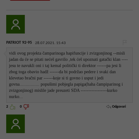
PATRIOT 92-95
28.07.2021. 15:43
vidi ovog projekta čamparinoga hapifuncije i zvizgonjinog --misli
jadan da će se pitati nećeš gavrilo ,tek ćeš upoznati gatački klan ----
jesu te navukli oni i taj kemal politički ti direktor ------pa jesi li
zbog toga obavio hadž ------da bi podržao pedere i svaki dan
klevetao bračni par ------koje si ti govno i usput i jedi
govna................ popušimi pobjegla papiga(haha čampiparinog i
zvizgonjinog) mislile jade preuzeti SDA -----------------kurko
nurko...
Odgovori
2
0