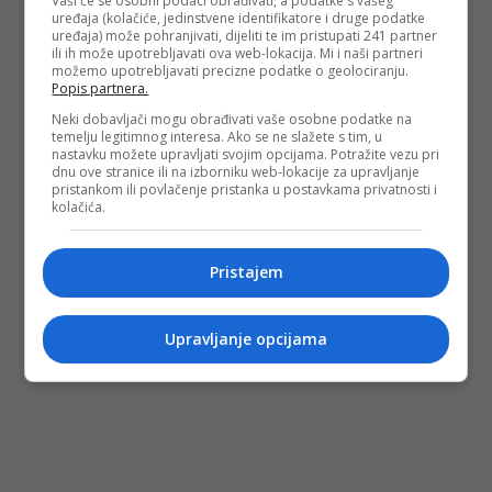
Vaši će se osobni podaci obrađivati, a podatke s vašeg
uređaja (kolačiće, jedinstvene identifikatore i druge podatke
uređaja) može pohranjivati, dijeliti te im pristupati 241 partner
ili ih može upotrebljavati ova web-lokacija. Mi i naši partneri
možemo upotrebljavati precizne podatke o geolociranju.
Popis partnera.
Neki dobavljači mogu obrađivati vaše osobne podatke na
temelju legitimnog interesa. Ako se ne slažete s tim, u
nastavku možete upravljati svojim opcijama. Potražite vezu pri
dnu ove stranice ili na izborniku web-lokacije za upravljanje
pristankom ili povlačenje pristanka u postavkama privatnosti i
kolačića.
Pristajem
Upravljanje opcijama