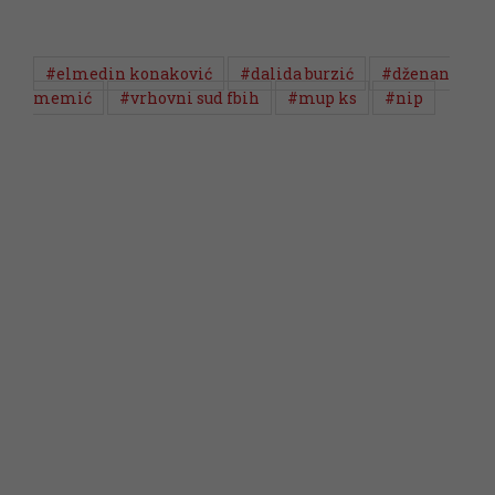
#elmedin konaković
#dalida burzić
#dženan
memić
#vrhovni sud fbih
#mup ks
#nip