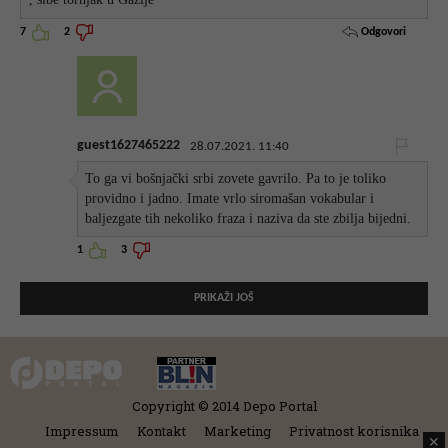
Odgovori
7
2
guest1627465222
28.07.2021. 11:40
To ga vi bošnjački srbi zovete gavrilo. Pa to je toliko
providno i jadno. Imate vrlo siromašan vokabular i
baljezgate tih nekoliko fraza i naziva da ste zbilja bijedni.
1
3
PRIKAŽI JOŠ
Copyright © 2014 Depo Portal
Impressum
Kontakt
Marketing
Privatnost korisnika
✕