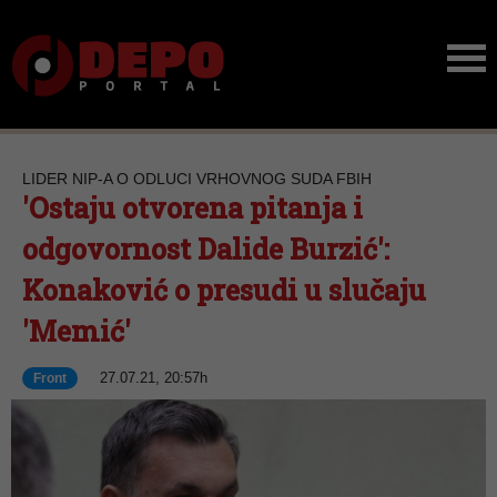
LIDER NIP-A O ODLUCI VRHOVNOG SUDA FBIH
'Ostaju otvorena pitanja i
odgovornost Dalide Burzić':
Konaković o presudi u slučaju
'Memić'
27.07.21, 20:57h
Front