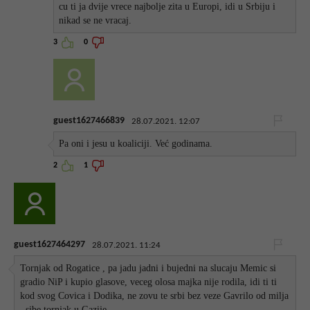
cu ti ja dvije vrece najbolje zita u Europi, idi u Srbiju i
nikad se ne vracaj.
3
0
guest1627466839
28.07.2021. 12:07
Pa oni i jesu u koaliciji. Već godinama.
2
1
guest1627464297
28.07.2021. 11:24
Tornjak od Rogatice , pa jadu jadni i bujedni na slucaju Memic si
gradio NiP i kupio glasove, veceg olosa majka nije rodila, idi ti ti
kod svog Covica i Dodika, ne zovu te srbi bez veze Gavrilo od milja
, sibe tornjak u Gazije