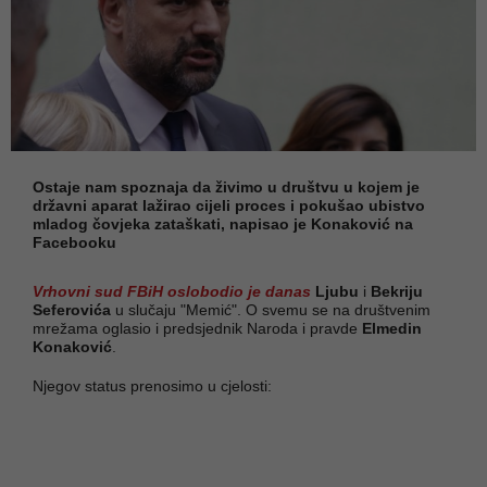
Ostaje nam spoznaja da živimo u društvu u kojem je
državni aparat lažirao cijeli proces i pokušao ubistvo
mladog čovjeka zataškati, napisao je Konaković na
Facebooku
Vrhovni sud FBiH oslobodio je danas
Ljubu
i
Bekriju
Seferovića
u slučaju "Memić". O svemu se na društvenim
mrežama oglasio i predsjednik Naroda i pravde
Elmedin
Konaković
.
Njegov status prenosimo u cjelosti: