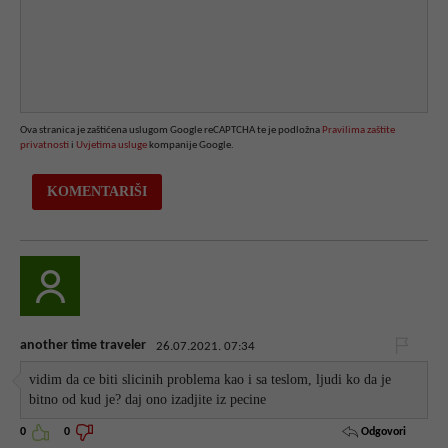
Ova stranica je zaštićena uslugom Google reCAPTCHA te je podložna
Pravilima zaštite
privatnosti
i
Uvjetima usluge
kompanije Google.
another time traveler
26.07.2021. 07:34
vidim da ce biti slicinih problema kao i sa teslom, ljudi ko da je
bitno od kud je? daj ono izadjite iz pecine
Odgovori
0
0