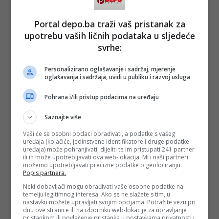
Portal depo.ba traži vaš pristanak za
upotrebu vaših ličnih podataka u sljedeće
svrhe:
Personalizirano oglašavanje i sadržaj, mjerenje
oglašavanja i sadržaja, uvidi u publiku i razvoj usluga
Pohrana i/ili pristup podacima na uređaju
Saznajte više
Vaši će se osobni podaci obrađivati, a podatke s vašeg
uređaja (kolačiće, jedinstvene identifikatore i druge podatke
uređaja) može pohranjivati, dijeliti te im pristupati 241 partner
ili ih može upotrebljavati ova web-lokacija. Mi i naši partneri
možemo upotrebljavati precizne podatke o geolociranju.
Popis partnera.
Neki dobavljači mogu obrađivati vaše osobne podatke na
temelju legitimnog interesa. Ako se ne slažete s tim, u
nastavku možete upravljati svojim opcijama. Potražite vezu pri
dnu ove stranice ili na izborniku web-lokacije za upravljanje
pristankom ili povlačenje pristanka u postavkama privatnosti i