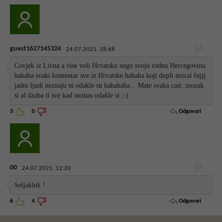
guest1627145324
24.07.2021. 18:48
Covjek iz Livna a vise voli Hrvatsku nego svoju rodnu Hercegovinu
hahaha svaki komentar sve iz Hrvatske hahaha koji dupli moral fujjj
jadni ljudi neznaju ni odakle su hahahaha... Mate svaka cast, mozak
si al dzaba ti sve kad neznas odakle si ;-)
Odgovori
3
0
00
24.07.2021. 12:20
Seljakluk !
Odgovori
6
4