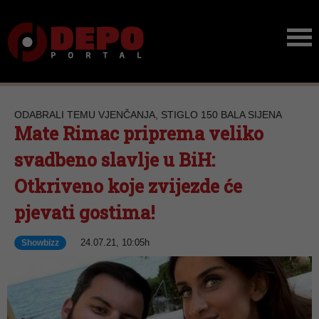
ODABRALI TEMU VJENČANJA, STIGLO 150 BALA SIJENA
Mate Rimac priprema veliko
svadbeno slavlje u BiH:
Otkriveno koje zvijezde će
pjevati gostima!
24.07.21, 10:05h
Showbizz