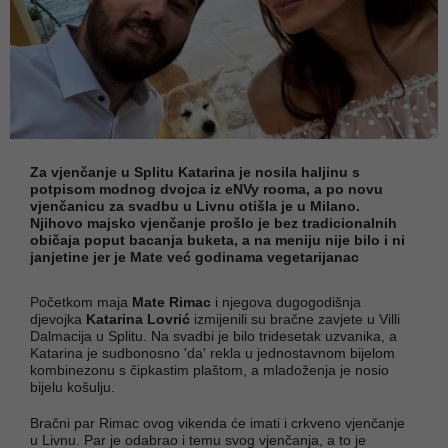
Za vjenčanje u Splitu Katarina je nosila haljinu s
potpisom modnog dvojca iz eNVy rooma, a po novu
vjenčanicu za svadbu u Livnu otišla je u Milano.
Njihovo majsko vjenčanje prošlo je bez tradicionalnih
običaja poput bacanja buketa, a na meniju nije bilo i ni
janjetine jer je Mate već godinama vegetarijanac
Početkom maja
Mate Rimac
i njegova dugogodišnja
djevojka
Katarina Lovrić
izmijenili su bračne zavjete u Villi
Dalmacija u Splitu. Na svadbi je bilo tridesetak uzvanika, a
Katarina je sudbonosno 'da' rekla u jednostavnom bijelom
kombinezonu s čipkastim plaštom, a mladoženja je nosio
bijelu košulju.
Bračni par Rimac ovog vikenda će imati i crkveno vjenčanje
u Livnu. Par je odabrao i temu svog vjenčanja, a to je