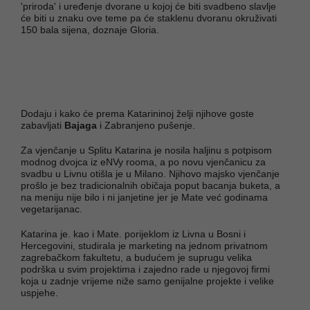
'priroda' i uređenje dvorane u kojoj će biti svadbeno slavlje
će biti u znaku ove teme pa će staklenu dvoranu okruživati
150 bala sijena, doznaje Gloria.
Dodaju i kako će prema Katarininoj želji njihove goste
zabavljati
Bajaga
i Zabranjeno pušenje.
Za vjenčanje u Splitu Katarina je nosila haljinu s potpisom
modnog dvojca iz eNVy rooma, a po novu vjenčanicu za
svadbu u Livnu otišla je u Milano. Njihovo majsko vjenčanje
prošlo je bez tradicionalnih običaja poput bacanja buketa, a
na meniju nije bilo i ni janjetine jer je Mate već godinama
vegetarijanac.
Katarina je. kao i Mate. porijeklom iz Livna u Bosni i
Hercegovini, studirala je marketing na jednom privatnom
zagrebačkom fakultetu, a budućem je suprugu velika
podrška u svim projektima i zajedno rade u njegovoj firmi
koja u zadnje vrijeme niže samo genijalne projekte i velike
uspjehe.