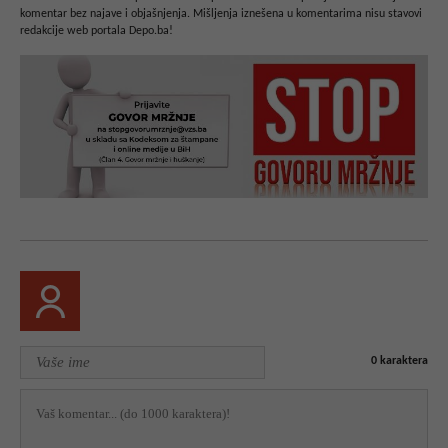
komentar bez najave i objašnjenja. Mišljenja iznešena u komentarima nisu stavovi
redakcije web portala Depo.ba!
0
karaktera