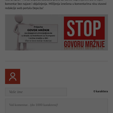
komentar bez najave i objašnjenja. Mišljenja iznešena u komentarima nisu stavovi
redakcije web portala Depo.ba!
0
karaktera