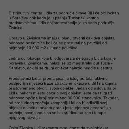
Distributivni centar Lidla za područje čitave BiH će biti lociran
u Sarajevu dok kada je u pitanju Tuzlanski kanton
predstavnicima Lidla najinteresantnije je za sada područje
Živinica.
Upravo u Živinicama imaju u planu otvoriti čak dva objekta
odnosno poslovnice koji će se prostirati na površini od
najmanje 10.000 m2 ukupne površine.
Jedna od lokacija koja bi odgovarala delegaciji Lidla koja je
boravila u Živinicama, nalazi se uz magistralni put Tuzla -
Sarajevo, dok bi se drugi objekat nalazio negdje u centru.
Predstavnici Lidla, prema pisanju istog portala, aktivno
posljednjih mjeseci traže atraktivne lokacije u BiH na kojima
bi istovremeno otvorili svoje objekte. Jedan od uslova da bi
Lidl u nekom mjestu otvorio svoj objekat jeste da taj grad
odnosno općina broji minimlano 30.000 stanovnika. Također,
od presudnog značaja kompaniji Lidl da bi odlučili svoj
objekat otvoriti u nekom gradu jeste njegova geografska
pozicija, povezanost sa većim sredinama kao i tempo
njegovog razvoja.
Osim Živinica Lidl razmatra mogućnost da svoj objekat