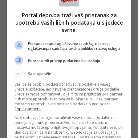
Portal depo.ba traži vaš pristanak za
upotrebu vaših ličnih podataka u sljedeće
svrhe:
Personalizirano oglašavanje i sadržaj, mjerenje
oglašavanja i sadržaja, uvidi u publiku i razvoj usluga
Pohrana i/ili pristup podacima na uređaju
Saznajte više
Vaši će se osobni podaci obrađivati, a podatke s vašeg
uređaja (kolačiće, jedinstvene identifikatore i druge podatke
uređaja) može pohranjivati, dijeliti te im pristupati 241 partner
ili ih može upotrebljavati ova web-lokacija. Mi i naši partneri
možemo upotrebljavati precizne podatke o geolociranju.
Popis partnera.
Neki dobavljači mogu obrađivati vaše osobne podatke na
temelju legitimnog interesa. Ako se ne slažete s tim, u
nastavku možete upravljati svojim opcijama. Potražite vezu pri
dnu ove stranice ili na izborniku web-lokacije za upravljanje
pristankom ili povlačenje pristanka u postavkama privatnosti i