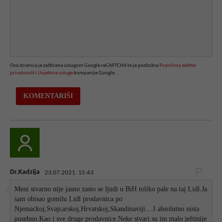
Ova stranica je zaštićena uslugom Google reCAPTCHA te je podložna
Pravilima zaštite
privatnosti
i
Uvjetima usluge
kompanije Google.
Dr.Kadzija
23.07.2021. 15:43
Meni stvarno nije jasno zasto se ljudi u BiH toliko pale na taj Lidl.Ja
sam obisao gomilu Lidl prodavnica po
Njemackoj,Svajcarskoj,Hrvatskoj,Skandinaviji....I absolutno nista
posebno.Kao i sve druge prodavnice.Neke stvari su im malo jeftinije