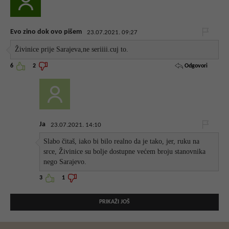
Evo zino dok ovo pišem
23.07.2021. 09:27
Živinice prije Sarajeva,ne seriiii.cuj to.
Odgovori
6
2
Ja
23.07.2021. 14:10
Slabo čitaš, iako bi bilo realno da je tako, jer, ruku na
srce, Živinice su bolje dostupne većem broju stanovnika
nego Sarajevo.
3
1
PRIKAŽI JOŠ