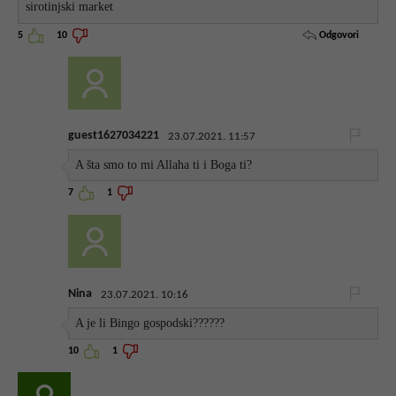
sirotinjski market
Odgovori
5
10
guest1627034221
23.07.2021. 11:57
A šta smo to mi Allaha ti i Boga ti?
7
1
Nina
23.07.2021. 10:16
A je li Bingo gospodski??????
10
1