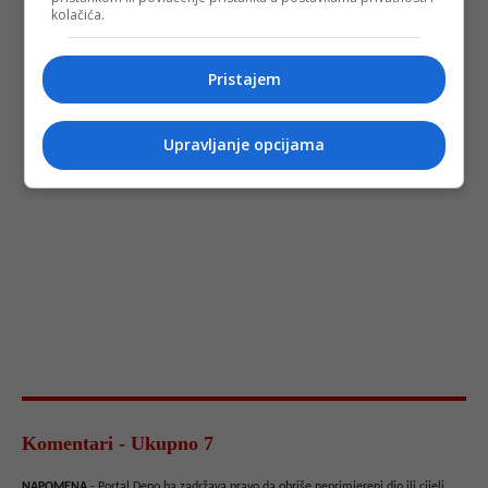
kolačića.
Pristajem
Upravljanje opcijama
Komentari - Ukupno 7
NAPOMENA
- Portal Depo.ba zadržava pravo da obriše neprimjereni dio ili cijeli