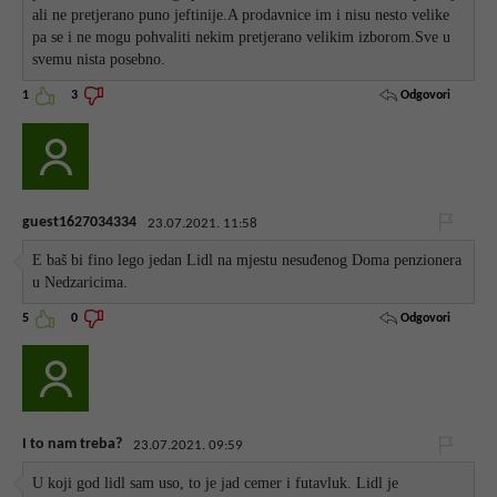
ali ne pretjerano puno jeftinije.A prodavnice im i nisu nesto velike
pa se i ne mogu pohvaliti nekim pretjerano velikim izborom.Sve u
svemu nista posebno.
Odgovori
1
3
guest1627034334
23.07.2021. 11:58
E baš bi fino lego jedan Lidl na mjestu nesuđenog Doma penzionera
u Nedzaricima.
Odgovori
5
0
I to nam treba?
23.07.2021. 09:59
U koji god lidl sam uso, to je jad cemer i futavluk. Lidl je