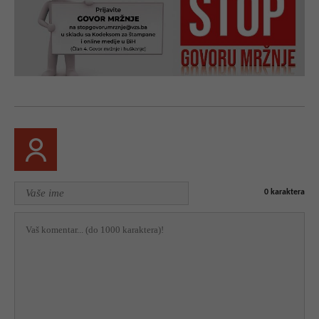
0
karaktera