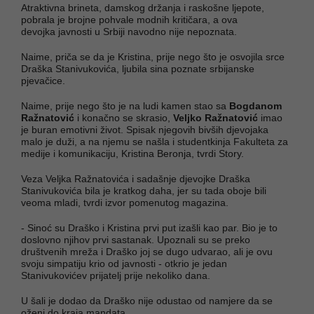
Atraktivna brineta, damskog držanja i raskošne ljepote,
pobrala je brojne pohvale modnih kritičara, a ova
devojka javnosti u Srbiji navodno nije nepoznata.
Naime, priča se da je Kristina, prije nego što je osvojila srce
Draška Stanivukovića, ljubila sina poznate srbijanske
pjevačice.
Naime, prije nego što je na ludi kamen stao sa
Bogdanom
Ražnatović
i konačno se skrasio,
Veljko Ražnatović
imao
je buran emotivni život. Spisak njegovih bivših djevojaka
malo je duži, a na njemu se našla i studentkinja Fakulteta za
medije i komunikaciju, Kristina Beronja, tvrdi Story.
Veza Veljka Ražnatovića i sadašnje djevojke Draška
Stanivukovića bila je kratkog daha, jer su tada oboje bili
veoma mladi, tvrdi izvor pomenutog magazina.
- Sinoć su Draško i Kristina prvi put izašli kao par. Bio je to
doslovno njihov prvi sastanak. Upoznali su se preko
društvenih mreža i Draško joj se dugo udvarao, ali je ovu
svoju simpatiju krio od javnosti - otkrio je jedan
Stanivukovićev prijatelj prije nekoliko dana.
U šali je dodao da Draško nije odustao od namjere da se
oženi do kraja mandata.