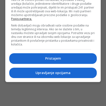
uređaja (kolačiće, jedinstvene identifikatore i druge podatke
uređaja) može pohranjivati, dijeliti te im pristupati 241 partner
ili ih može upotrebljavati ova web-lokacija. Mi i naši partneri
možemo upotrebljavati precizne podatke o geolociranju.
Popis partnera.
Neki dobavljači mogu obrađivati vaše osobne podatke na
temelju legitimnog interesa. Ako se ne slažete s tim, u
nastavku možete upravljati svojim opcijama. Potražite vezu pri
dnu ove stranice ili na izborniku web-lokacije za upravljanje
pristankom ili povlačenje pristanka u postavkama privatnosti i
kolačića.
Pristajem
Upravljanje opcijama