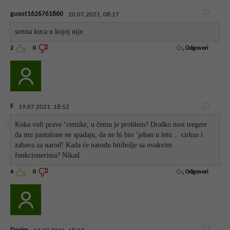
guest1626761860
20.07.2021. 08:17
sretna kuca u kojoj nije.
Odgovori
2
0
F
19.07.2021. 18:52
Koka voli prave ‘cetnike, u čemu je problem? Draško nosi tregere
da mu pantalone ne spadaju, da ne bi bio ‘jeban u letu… cirkus i
zabava za narod! Kada će narodu bitibolje sa ovakvim
funkcionerima? Nikad
Odgovori
4
0