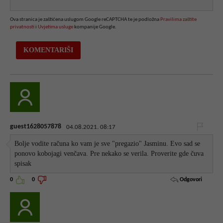
Ova stranica je zaštićena uslugom Google reCAPTCHA te je podložna
Pravilima zaštite
privatnosti
i
Uvjetima usluge
kompanije Google.
guest1628057878
04.08.2021. 08:17
Bolje vodite računa ko vam je sve "pregazio" Jasminu. Evo sad se
ponovo kobojagi venčava. Pre nekako se verila. Proverite gde čuva
spisak
Odgovori
0
0