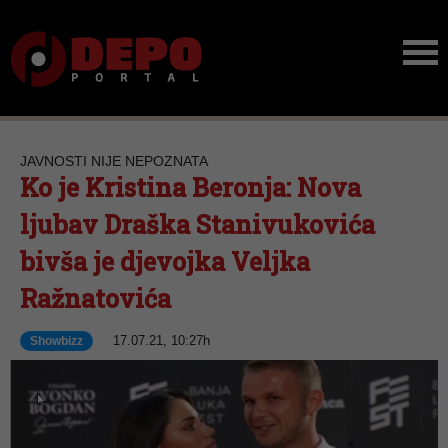
JAVNOSTI NIJE NEPOZNATA
Ko je Kristina Beronja: Nova
ljubav Draška Stanivukovića
bivša je djevojka Veljka
Ražnatovića
17.07.21, 10:27h
Showbizz