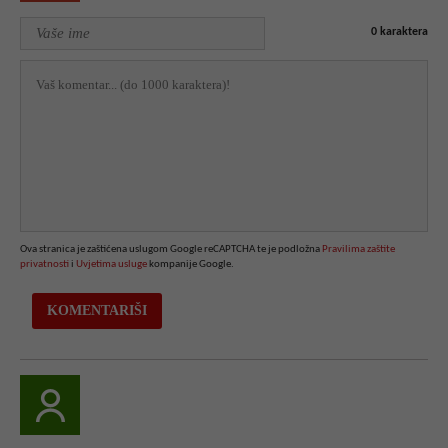
0
karaktera
Ova stranica je zaštićena uslugom Google reCAPTCHA te je podložna
Pravilima zaštite
privatnosti
i
Uvjetima usluge
kompanije Google.