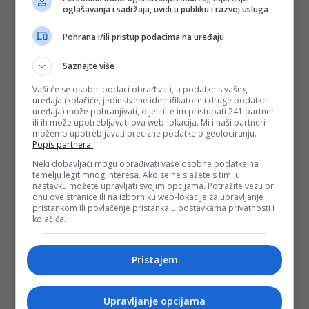
oglašavanja i sadržaja, uvidi u publiku i razvoj usluga
Pohrana i/ili pristup podacima na uređaju
Saznajte više
Vaši će se osobni podaci obrađivati, a podatke s vašeg
uređaja (kolačiće, jedinstvene identifikatore i druge podatke
uređaja) može pohranjivati, dijeliti te im pristupati 241 partner
ili ih može upotrebljavati ova web-lokacija. Mi i naši partneri
možemo upotrebljavati precizne podatke o geolociranju.
Popis partnera.
Neki dobavljači mogu obrađivati vaše osobne podatke na
temelju legitimnog interesa. Ako se ne slažete s tim, u
nastavku možete upravljati svojim opcijama. Potražite vezu pri
dnu ove stranice ili na izborniku web-lokacije za upravljanje
pristankom ili povlačenje pristanka u postavkama privatnosti i
kolačića.
Pristajem
Upravljanje opcijama