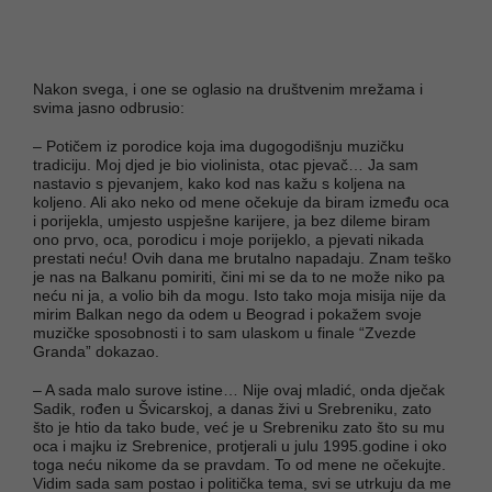
Nakon svega, i one se oglasio na društvenim mrežama i
svima jasno odbrusio:
– Potičem iz porodice koja ima dugogodišnju muzičku
tradiciju. Moj djed je bio violinista, otac pjevač… Ja sam
nastavio s pjevanjem, kako kod nas kažu s koljena na
koljeno. Ali ako neko od mene očekuje da biram između oca
i porijekla, umjesto uspješne karijere, ja bez dileme biram
ono prvo, oca, porodicu i moje porijeklo, a pjevati nikada
prestati neću! Ovih dana me brutalno napadaju. Znam teško
je nas na Balkanu pomiriti, čini mi se da to ne može niko pa
neću ni ja, a volio bih da mogu. Isto tako moja misija nije da
mirim Balkan nego da odem u Beograd i pokažem svoje
muzičke sposobnosti i to sam ulaskom u finale “Zvezde
Granda” dokazao.
– A sada malo surove istine… Nije ovaj mladić, onda dječak
Sadik, rođen u Švicarskoj, a danas živi u Srebreniku, zato
što je htio da tako bude, već je u Srebreniku zato što su mu
oca i majku iz Srebrenice, protjerali u julu 1995.godine i oko
toga neću nikome da se pravdam. To od mene ne očekujte.
Vidim sada sam postao i politička tema, svi se utrkuju da me