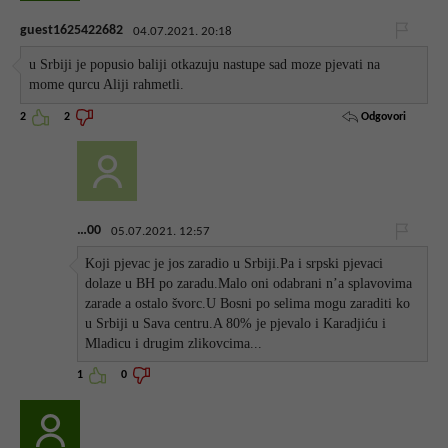
guest1625422682
04.07.2021. 20:18
u Srbiji je popusio baliji otkazuju nastupe sad moze pjevati na
mome qurcu Aliji rahmetli.
Odgovori
2
2
…00
05.07.2021. 12:57
Koji pjevac je jos zaradio u Srbiji.Pa i srpski pjevaci
dolaze u BH po zaradu.Malo oni odabrani n’a splavovima
zarade a ostalo švorc.U Bosni po selima mogu zaraditi ko
u Srbiji u Sava centru.A 80% je pjevalo i Karadjiću i
Mladicu i drugim zlikovcima...
1
0