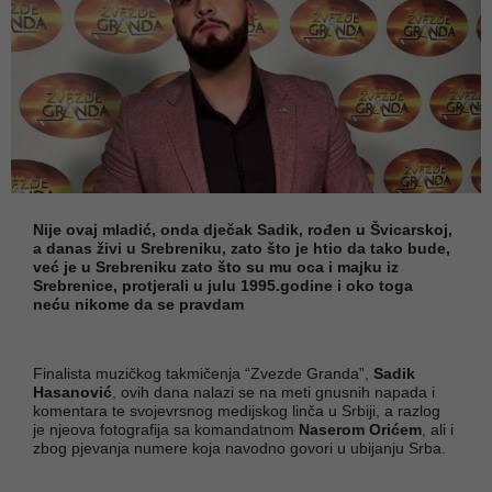
Nije ovaj mladić, onda dječak Sadik, rođen u Švicarskoj,
a danas živi u Srebreniku, zato što je htio da tako bude,
već je u Srebreniku zato što su mu oca i majku iz
Srebrenice, protjerali u julu 1995.godine i oko toga
neću nikome da se pravdam
Finalista muzičkog takmičenja “Zvezde Granda”,
Sadik
Hasanović
, ovih dana nalazi se na meti gnusnih napada i
komentara te svojevrsnog medijskog linča u Srbiji, a razlog
je njeova fotografija sa komandatnom
Naserom Orićem
, ali i
zbog pjevanja numere koja navodno govori u ubijanju Srba.