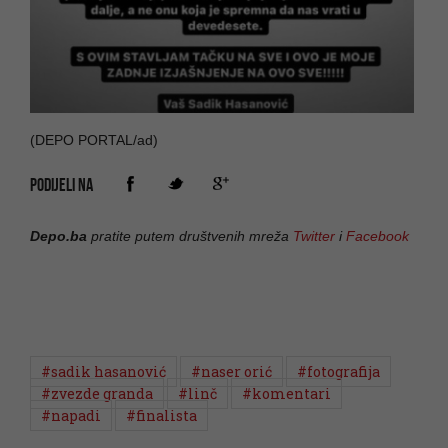
(DEPO PORTAL/ad)
PODIJELI NA
Depo.ba
pratite putem društvenih mreža
Twitter
i
Facebook
#sadik hasanović
#naser orić
#fotografija
#zvezde granda
#linč
#komentari
#napadi
#finalista