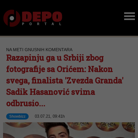
NA METI GNUSNIH KOMENTARA
Razapinju ga u Srbiji zbog
fotografije sa Orićem: Nakon
svega, finalista 'Zvezda Granda'
Sadik Hasanović svima
odbrusio...
03.07.21, 09:41h
Showbizz