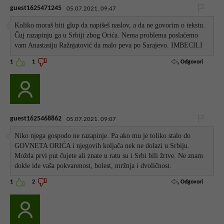
guest1625471245
05.07.2021. 09:47
Koliko moraš biti glup da napišeš naslov, a da ne govorim o tekstu.
Čuj razapinju ga u Srbiji zbog Orića. Nema problema poslaćemo
vam Anastasiju Ražnjatović da malo peva po Sarajevo. IMBECILI
Odgovori
1
1
guest1625468862
05.07.2021. 09:07
Niko njega gospodo ne razapinje. Pa ako mu je toliko stalo do
GOVNETA ORIĆA i njegovih koljača nek ne dolazi u Srbiju.
Možda prvi put čujete ali znate u ratu su i Srbi bili žrtve. Ne znam
dokle ide vaša pokvarenost, bolest, mržnja i dvoličnost.
Odgovori
1
2