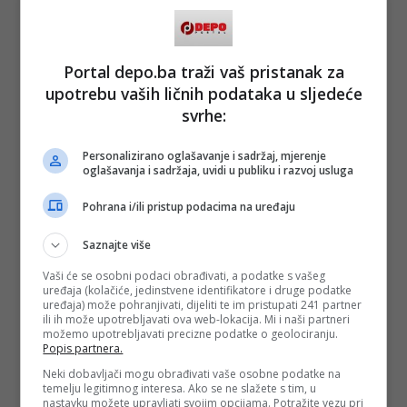
Portal depo.ba traži vaš pristanak za
upotrebu vaših ličnih podataka u sljedeće
svrhe:
Personalizirano oglašavanje i sadržaj, mjerenje
oglašavanja i sadržaja, uvidi u publiku i razvoj usluga
Pohrana i/ili pristup podacima na uređaju
Saznajte više
Vaši će se osobni podaci obrađivati, a podatke s vašeg
uređaja (kolačiće, jedinstvene identifikatore i druge podatke
uređaja) može pohranjivati, dijeliti te im pristupati 241 partner
ili ih može upotrebljavati ova web-lokacija. Mi i naši partneri
možemo upotrebljavati precizne podatke o geolociranju.
Popis partnera.
Neki dobavljači mogu obrađivati vaše osobne podatke na
temelju legitimnog interesa. Ako se ne slažete s tim, u
nastavku možete upravljati svojim opcijama. Potražite vezu pri