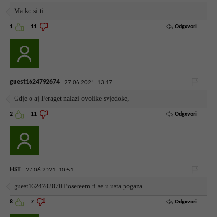
Ma ko si ti...
Odgovori
1
11
guest1624792674
27.06.2021. 13:17
Gdje o aj Feraget nalazi ovolike svjedoke,
Odgovori
2
11
HST
27.06.2021. 10:51
guest1624782870 Posereem ti se u usta pogana.
Odgovori
8
7