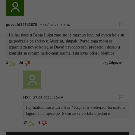
guest1624782870
27.06.2021. 10:34
Ha ha, nece u Banja Luku zato sto je maznuo lovu od ovaca koje su
ga podrzale pa zbriso u Austriju, shupak. Pored toga mora se
izjasniti za novac kojeg je David navodno sebi prebacio i dosao u
konflikt sa svojim narko-mafijasima. Ista stvar ceka i Memice!
Odgovori
3
26
HST
27.06.2021. 10:49
Hej maloumnice...ziv li si ? Koji si ti kreten,idi ba malo u
Jagomir na lijecenje. Skini se sa portala bijednice.
17
4