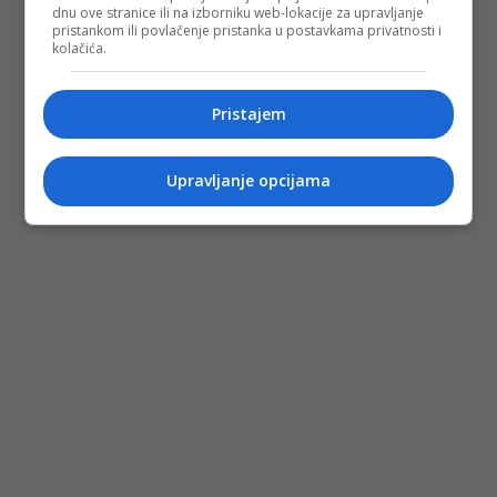
dnu ove stranice ili na izborniku web-lokacije za upravljanje
pristankom ili povlačenje pristanka u postavkama privatnosti i
kolačića.
Pristajem
Upravljanje opcijama