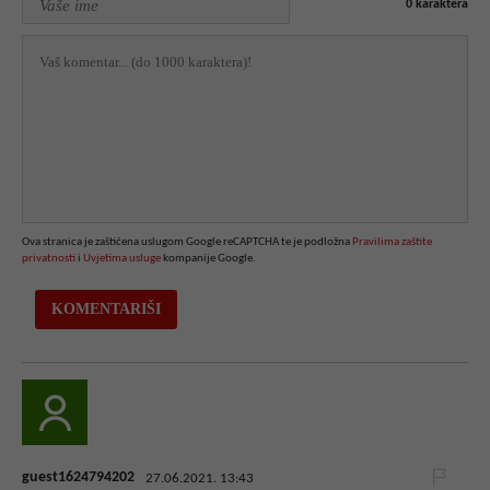
0
karaktera
Ova stranica je zaštićena uslugom Google reCAPTCHA te je podložna
Pravilima zaštite
privatnosti
i
Uvjetima usluge
kompanije Google.
guest1624794202
27.06.2021. 13:43