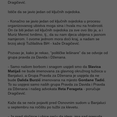
Dragičević.
Ističe da se javio jedan od ključnih svjedoka.
- Konačno se javio jedan od ključnih svjedoka u procesu
organizovanog ubistva moga sina i hvala mu na hrabrosti.
On će biti jedan od ključnih svjedoka za sve ovo što ja, a i
Muriz Memić tvrdimo, tj., da su nam djeca ubijena s jasnom
namjerom. I ovome jednom mora doći kraj, a nadam se
brzoj akciji Tužilaštva BiH - kaže Dragičević.
Pozvao je, kako je rekao, “političke lešinare” da se odvoje od
grupa pravda za Davida i Dženana.
- Samo našom borbom i snagom uspjeli smo da
Slavica
Matijaš
ne bude imenovana za glavnog okružnog tužioca u
Banjaluci, a Grupa Pravda za Dženana je uspjela da ne
bude
Dalida Burzić
imenovana na mjesto
Gordane Tadić
.
To su uspjesi samo naših grupa Pravda za Davida i Pravda
za Dženana i našeg advokata
Ifeta Ferageta
- poručuje
Dragičević.
Kaže da se neće pojaviti pred Osnovnim sudom u Banjaluci
u septembru na ročištu po tužbi za klevetu.
- Ja pred zločince i ubice neću da idem, ima sad presuda