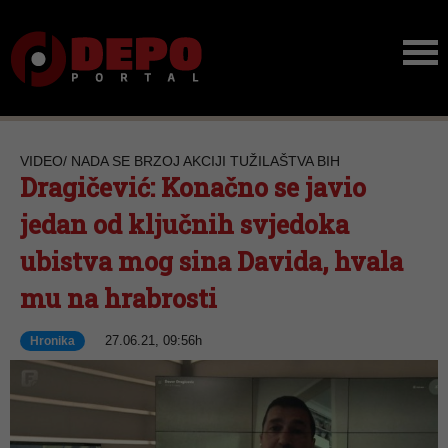
VIDEO/ NADA SE BRZOJ AKCIJI TUŽILAŠTVA BIH
Dragičević: Konačno se javio
jedan od ključnih svjedoka
ubistva mog sina Davida, hvala
mu na hrabrosti
27.06.21, 09:56h
Hronika