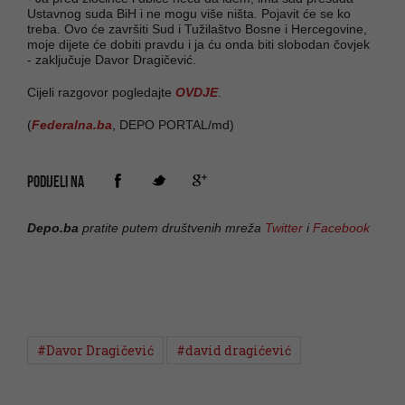
Ustavnog suda BiH i ne mogu više ništa. Pojavit će se ko
treba. Ovo će završiti Sud i Tužilaštvo Bosne i Hercegovine,
moje dijete će dobiti pravdu i ja ću onda biti slobodan čovjek
- zaključuje Davor Dragičević.
Cijeli razgovor pogledajte
OVDJE
.
(
Federalna.ba
, DEPO PORTAL/md)
PODIJELI NA
Depo.ba
pratite putem društvenih mreža
Twitter
i
Facebook
#Davor Dragičević
#david dragićević