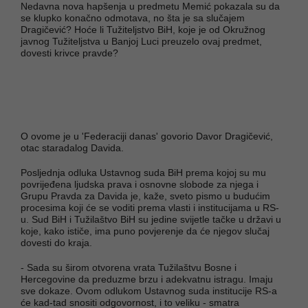
Nedavna nova hapšenja u predmetu Memić pokazala su da
se klupko konačno odmotava, no šta je sa slučajem
Dragičević? Hoće li Tužiteljstvo BiH, koje je od Okružnog
javnog Tužiteljstva u Banjoj Luci preuzelo ovaj predmet,
dovesti krivce pravde?
O ovome je u 'Federaciji danas' govorio Davor Dragičević,
otac staradalog Davida.
Posljednja odluka Ustavnog suda BiH prema kojoj su mu
povrijeđena ljudska prava i osnovne slobode za njega i
Grupu Pravda za Davida je, kaže, sveto pismo u budućim
procesima koji će se voditi prema vlasti i institucijama u RS-
u. Sud BiH i Tužilaštvo BiH su jedine svijetle tačke u državi u
koje, kako ističe, ima puno povjerenje da će njegov slučaj
dovesti do kraja.
- Sada su širom otvorena vrata Tužilaštvu Bosne i
Hercegovine da preduzme brzu i adekvatnu istragu. Imaju
sve dokaze. Ovom odlukom Ustavnog suda institucije RS-a
će kad-tad snositi odgovornost, i to veliku - smatra