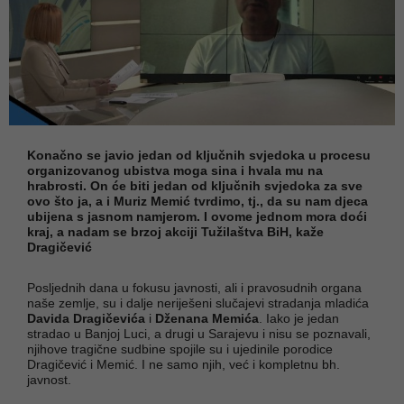
Konačno se javio jedan od ključnih svjedoka u procesu
organizovanog ubistva moga sina i hvala mu na
hrabrosti. On će biti jedan od ključnih svjedoka za sve
ovo što ja, a i Muriz Memić tvrdimo, tj., da su nam djeca
ubijena s jasnom namjerom. I ovome jednom mora doći
kraj, a nadam se brzoj akciji Tužilaštva BiH, kaže
Dragičević
Posljednih dana u fokusu javnosti, ali i pravosudnih organa
naše zemlje, su i dalje neriješeni slučajevi stradanja mladića
Davida Dragičevića
i
Dženana Memića
. Iako je jedan
stradao u Banjoj Luci, a drugi u Sarajevu i nisu se poznavali,
njihove tragične sudbine spojile su i ujedinile porodice
Dragičević i Memić. I ne samo njih, već i kompletnu bh.
javnost.