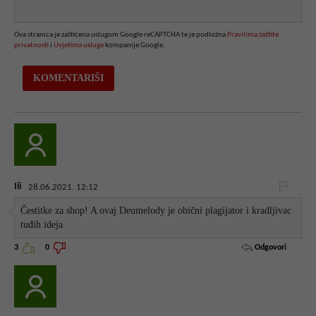
Ova stranica je zaštićena uslugom Google reCAPTCHA te je podložna
Pravilima zaštite
privatnosti
i
Uvjetima usluge
kompanije Google.
Iii
28.06.2021. 12:12
Čestitke za shop! A ovaj Deumelody je obični plagijator i kradljivac
tuđih ideja.
Odgovori
3
0