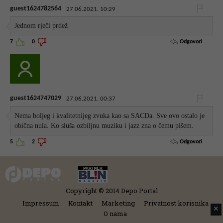
guest1624782564
27.06.2021. 10:29
Jednom rječi prdež
Odgovori
7
0
guest1624747029
27.06.2021. 00:37
Nema boljeg i kvalitetnijeg zvuka kao sa SACDa. Sve ovo ostalo je
obična nula. Ko sluša ozbiljnu muziku i jazz zna o čemu pišem.
Odgovori
5
2
Copyright © 2014 Depo Portal
Impressum
Kontakt
Marketing
Privatnost korisnika
✕
O nama