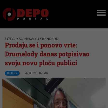
FOTO/ KAO NEKAD U SKENDERIJI
Prodaju se i ponovo vrte:
Drumelody danas potpisivao
svoju novu ploču publici
26.06.21, 16:54h
Kultura