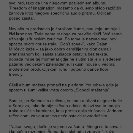
svoj rad, tako da i na njegovom posljednjem albumu
'Freedom of imagination' možemo da čujemo sklop različitih
žanrova kroz njegovu specifičnu audio prizmu. Odličan
posao zaista”.
Nov album predstavio je čarolijom šume, one koja umiruje i
živi kroz nas. Tada nema razloga za previše riječi. Već samo
uživanje u šumskim zvucima. Po tome je nazvao svoj novi
spot za micro house traku „Don’t speak”, kako Dejan
Milićević kaže – sa jako dobro osmišljenim dionicama i
aranžmanom koji zaista slušaoca ostavlja bez teksta,
dopada mi se taj momenat gdje ne slutim šta je u sljedećem
paternu već čekam iznenađenje. Iskusni house u veoma
modernom produkcijskom ruhu i potpuno dance floor
friendly.
Cijeli album možete pronaći na platformi Youtube-a gdje je
spotom u šumi velika vrata otvorio „Slobodi maštanja”.
Spot je, po Berinovim riječima, sniman u blizini njegove kuće
u Sarajevu, tako da nije ni čudo odakle dolazi sva ta magija
traka različitih karaktera, koja prosto opija slušaoca. Jednom
rečenicom, zasigurno vas neće ostaviti ravnodušnim.
“Nakon svega, došlo je vrijeme za šumu. Mnogi su to shvatili
i konačno razumjeli. Šuma daje slobodu i zdravlje”, kaže