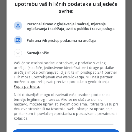
upotrebu vaših ličnih podataka u sljedeće
svrhe:
Personalizirano oglašavanje i sadržaj, mjerenje
oglašavanja i sadržaja, uvidi u publiku i razvoj usluga
Pohrana i/ili pristup podacima na uređaju
Saznajte više
Vaši će se osobni podaci obrađivati, a podatke s vašeg
uređaja (kolačiće, jedinstvene identifikatore i druge podatke
uređaja) može pohranjivati, dijeliti te im pristupati 241 partner
ili ih može upotrebljavati ova web-lokacija. Mi i naši partneri
možemo upotrebljavati precizne podatke o geolociranju.
Popis partnera.
Neki dobavljači mogu obrađivati vaše osobne podatke na
temelju legitimnog interesa. Ako se ne slažete s tim, u
nastavku možete upravljati svojim opcijama. Potražite vezu pri
dnu ove stranice ili na izborniku web-lokacije za upravljanje
pristankom ili povlačenje pristanka u postavkama privatnosti i
kolačića.