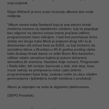
ovaj umjetnik.
Dejan Milićević je kroz svoju recenziju albuma dao svoje
mišljenje.
“Album otvara traka Newland koja je pop electro break
moderna numera sa repetitivnim vokalom, koji se pojavljuje
kao odgovor na electro noizes inteze praćene odlično
programiranom ritam sekcijom. I baš kod pominjanja širine
artista već druga traka Block je potpuno drugi stil i tu je
dominantan old school beat sa tb303, uz koji možemo da
zamislimo klince u Brooklyn-u 80-ih godina prošlog vijeka
kako đuskaju break dance uz veliki Boom Box kasetofon,
odličan odabir semplova kojima je potuno dočarana
atmosfera tih vremena. Naredne dvije numere, Programatic
i Radio killer, bih svrstao žanrovski u dub, dub step, bass
music sekciju sa primjesama noize i jako dobrim
programiranjem bass linija, svakako nešto za ukus mlađim
generacijama i ljubiteljima novijih trendova u produkciji.”
Album je objavljen na vinilu te digitalnim platformama.
(DEPO Portal/ak)