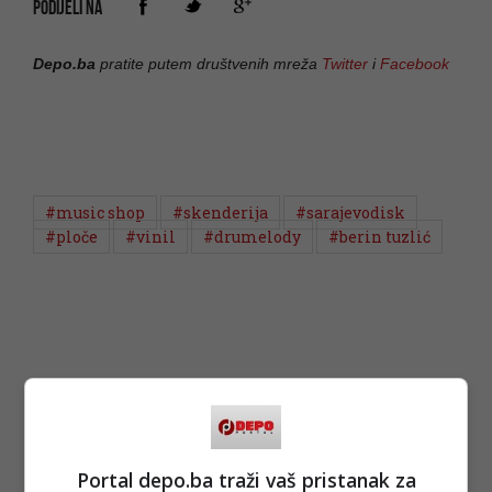
PODIJELI NA
Depo.ba
pratite putem društvenih mreža
Twitter
i
Facebook
#music shop
#skenderija
#sarajevodisk
#ploče
#vinil
#drumelody
#berin tuzlić
Portal depo.ba traži vaš pristanak za