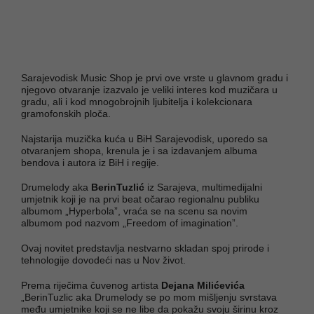
Sarajevodisk Music Shop je prvi ove vrste u glavnom gradu i
njegovo otvaranje izazvalo je veliki interes kod muzičara u
gradu, ali i kod mnogobrojnih ljubitelja i kolekcionara
gramofonskih ploča.
Najstarija muzička kuća u BiH Sarajevodisk, uporedo sa
otvaranjem shopa, krenula je i sa izdavanjem albuma
bendova i autora iz BiH i regije.
Drumelody aka
BerinTuzlić
iz Sarajeva, multimedijalni
umjetnik koji je na prvi beat očarao regionalnu publiku
albumom „Hyperbola”, vraća se na scenu sa novim
albumom pod nazvom „Freedom of imagination”.
Ovaj novitet predstavlja nestvarno skladan spoj prirode i
tehnologije dovodeći nas u Nov život.
Prema riječima čuvenog artista
Dejana Milićevića
„BerinTuzlic aka Drumelody se po mom mišljenju svrstava
među umjetnike koji se ne libe da pokažu svoju širinu kroz