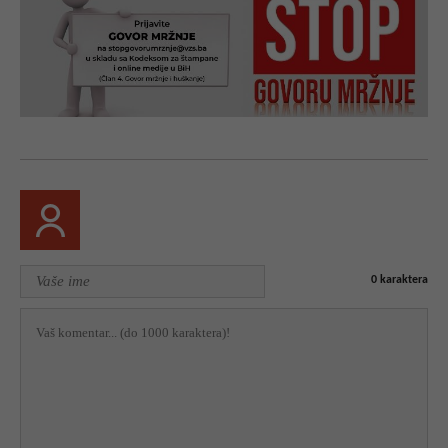
0
karaktera