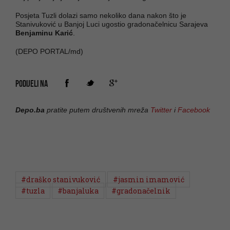
Posjeta Tuzli dolazi samo nekoliko dana nakon što je
Stanivuković u Banjoj Luci ugostio gradonačelnicu Sarajeva
Benjaminu Karić
.
(DEPO PORTAL/md)
PODIJELI NA
Depo.ba
pratite putem društvenih mreža
Twitter
i
Facebook
#draško stanivuković
#jasmin imamović
#tuzla
#banjaluka
#gradonačelnik