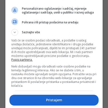
Personalizirano oglašavanje i sadržaj, mjerenje
oglašavanja i sadržaja, uvidi u publiku i razvoj usluga
Pohrana i/ili pristup podacima na uređaju
Saznajte više
Vaši će se osobni podaci obrađivati, a podatke s vašeg
uređaja (kolačiće, jedinstvene identifikatore i druge podatke
uređaja) može pohranjivati, dijeliti te im pristupati 241 partner
ili ih može upotrebljavati ova web-lokacija. Mi i naši partneri
možemo upotrebljavati precizne podatke o geolociranju.
Popis partnera.
Neki dobavljači mogu obrađivati vaše osobne podatke na
temelju legitimnog interesa. Ako se ne slažete s tim, u
nastavku možete upravljati svojim opcijama. Potražite vezu pri
dnu ove stranice ili na izborniku web-lokacije za upravljanje
pristankom ili povlačenje pristanka u postavkama privatnosti i
kolačića.
Pristajem