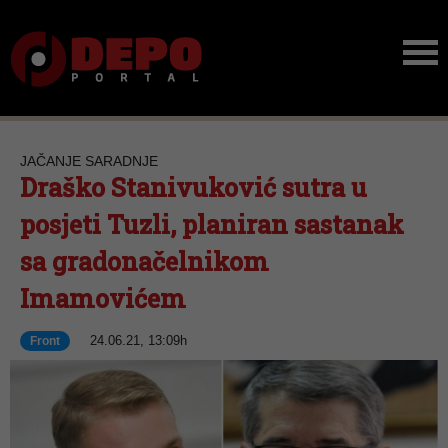
JAČANJE SARADNJE
Draško Stanivuković sutra u
posjeti Tuzli, planiran sastanak
sa gradonačelnikom
Imamovićem
24.06.21, 13:09h
Front