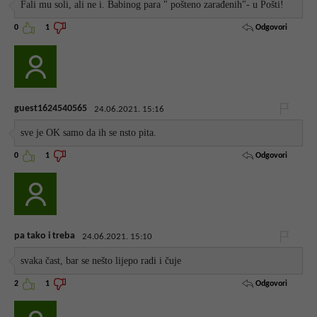
Fali mu soli, ali ne i. Babinog para " pošteno zarađenih"- u Pošti!
Odgovori
0
1
guest1624540565
24.06.2021. 15:16
sve je OK samo da ih se nsto pita.
Odgovori
0
1
pa tako i treba
24.06.2021. 15:10
svaka čast, bar se nešto lijepo radi i čuje
Odgovori
2
1