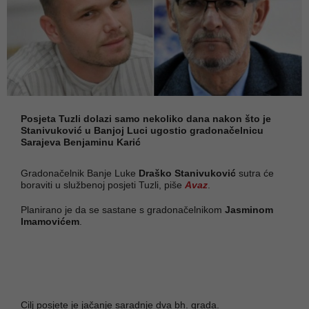
Posjeta Tuzli dolazi samo nekoliko dana nakon što je
Stanivuković u Banjoj Luci ugostio gradonačelnicu
Sarajeva Benjaminu Karić
Gradonačelnik Banje Luke
Draško Stanivuković
sutra će
boraviti u službenoj posjeti Tuzli, piše
Avaz
.
Planirano je da se sastane s gradonačelnikom
Jasminom
Imamovićem
.
Cilj posjete je jačanje saradnje dva bh. grada.