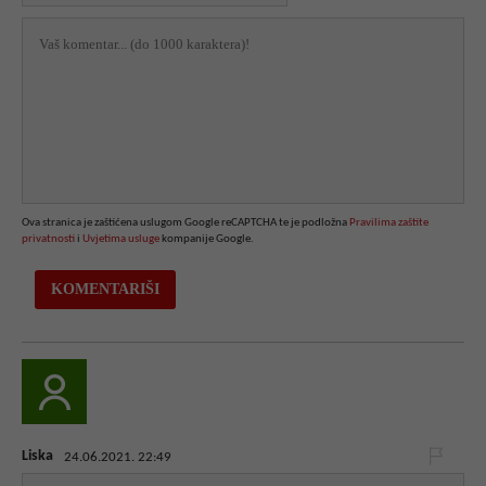
Ova stranica je zaštićena uslugom Google reCAPTCHA te je podložna
Pravilima zaštite
privatnosti
i
Uvjetima usluge
kompanije Google.
Liska
24.06.2021. 22:49